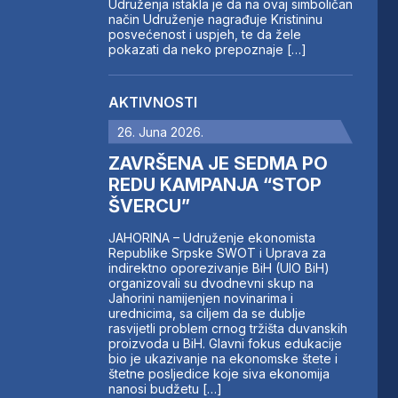
Udruženja istakla je da na ovaj simboličan
način Udruženje nagrađuje Kristininu
posvećenost i uspjeh, te da žele
pokazati da neko prepoznaje […]
AKTIVNOSTI
26. Juna 2026.
ZAVRŠENA JE SEDMA PO
REDU KAMPANJA “STOP
ŠVERCU”
JAHORINA – Udruženje ekonomista
Republike Srpske SWOT i Uprava za
indirektno oporezivanje BiH (UIO BiH)
organizovali su dvodnevni skup na
Jahorini namijenjen novinarima i
urednicima, sa ciljem da se dublje
rasvijetli problem crnog tržišta duvanskih
proizvoda u BiH. Glavni fokus edukacije
bio je ukazivanje na ekonomske štete i
štetne posljedice koje siva ekonomija
nanosi budžetu […]