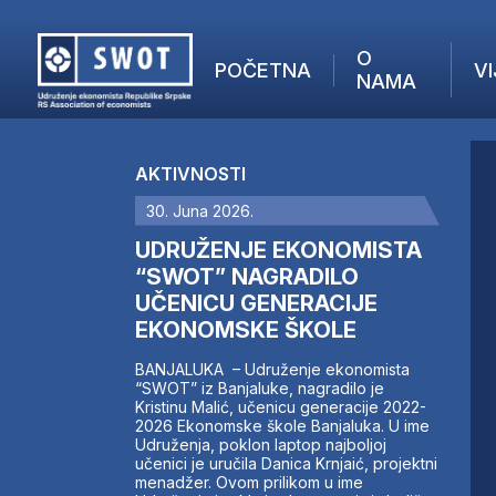
O
POČETNA
VI
NAMA
POČETNA
O NAMA
AKTIVNOSTI
VIJESTI
30. Juna 2026.
AKTUELNO
F
ANALIZE
UDRUŽENJE EKONOMISTA
I
KOMPANIJE
“SWOT” NAGRADILO
UČENICU GENERACIJE
FINANSIJE
EKONOMSKE ŠKOLE
IZ STRANIH MEDIJA
AKTIVNOSTI
BANJALUKA – Udruženje ekonomista
“SWOT” iz Banjaluke, nagradilo je
SWOT INTERVJU
Kristinu Malić, učenicu generacije 2022-
UČLANI SE
2026 Ekonomske škole Banjaluka. U ime
Udruženja, poklon laptop najboljoj
KONTAKT
učenici je uručila Danica Krnjaić, projektni
menadžer. Ovom prilikom u ime