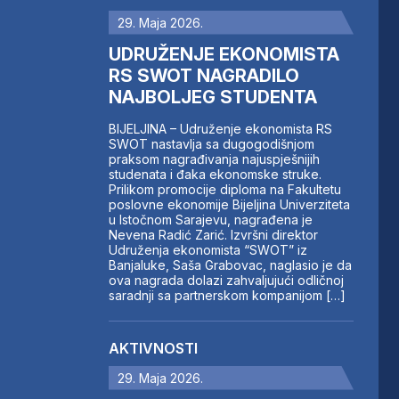
29. Maja 2026.
UDRUŽENJE EKONOMISTA
RS SWOT NAGRADILO
NAJBOLJEG STUDENTA
BIJELJINA – Udruženje ekonomista RS
SWOT nastavlja sa dugogodišnjom
praksom nagrađivanja najuspješnijih
studenata i đaka ekonomske struke.
Prilikom promocije diploma na Fakultetu
poslovne ekonomije Bijeljina Univerziteta
u Istočnom Sarajevu, nagrađena je
Nevena Radić Zarić. Izvršni direktor
Udruženja ekonomista “SWOT” iz
Banjaluke, Saša Grabovac, naglasio je da
ova nagrada dolazi zahvaljujući odličnoj
saradnji sa partnerskom kompanijom […]
AKTIVNOSTI
29. Maja 2026.