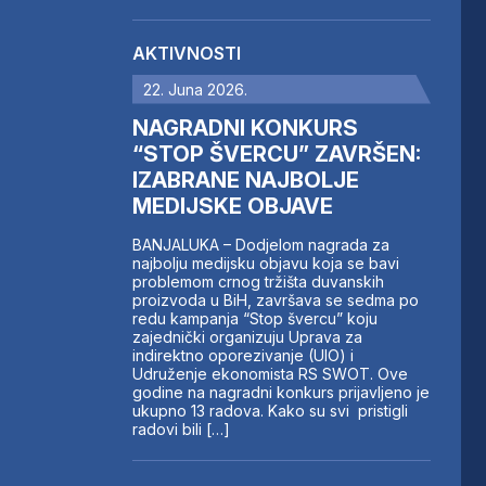
AKTIVNOSTI
22. Juna 2026.
NAGRADNI KONKURS
“STOP ŠVERCU” ZAVRŠEN:
IZABRANE NAJBOLJE
MEDIJSKE OBJAVE
BANJALUKA – Dodjelom nagrada za
najbolju medijsku objavu koja se bavi
problemom crnog tržišta duvanskih
proizvoda u BiH, završava se sedma po
redu kampanja “Stop švercu” koju
zajednički organizuju Uprava za
indirektno oporezivanje (UIO) i
Udruženje ekonomista RS SWOT. Ove
godine na nagradni konkurs prijavljeno je
ukupno 13 radova. Kako su svi pristigli
radovi bili […]