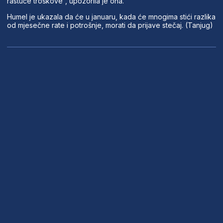
rastuće troškove”, upozorila je ona.
Humel je ukazala da će u januaru, kada će mnogima stići razlika
od mjesečne rate i potrošnje, morati da prijave stečaj. (Tanjug)