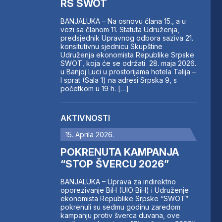
RS SWOT
BANJALUKA – Na osnovu člana 15., a u
vezi sa članom 11. Statuta Udruženja,
predsjednik Upravnog odbora saziva 21.
konsitutivnu sjednicu Skupštine
Udruženja ekonomista Republike Srpske
SWOT, koja će se održati 28. maja 2026.
u Banjoj Luci u prostorijama hotela Talija –
I sprat (Sala 1) na adresi Srpska 9, s
početkom u 19 h. […]
AKTIVNOSTI
15. Aprila 2026.
POKRENUTA KAMPANJA
“STOP ŠVERCU 2026”
BANJALUKA – Uprava za indirektno
oporezivanje BiH (UIO BiH) i Udruženje
ekonomista Republike Srpske “SWOT”
pokrenuli su sedmu godinu zaredom
kampanju protiv šverca duvana, ove