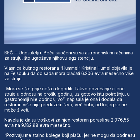
BEČ – Ugostitelji u Beču suočeni su sa astronomskim računima
za struju, što ugrožava njihovu egzistenciju.
Vlasnica kultnog restorana “Hummel” Kristina Humel objavila je
na Fejsbuku da od sada mora plaćati 6.206 evra mesečno više
za struju.
“Mora se što prije nešto dogoditi. Takvo povećanje cijene
struje u odnosu na prošlu godinu, uz gotovo istu potrošnju, u
gastronomiji nije podnošljivo”, napisala je ona i dodala da
restoran više nije preduzetništvo, već hobi, od kojeg se ne
može živeti.
Navela je da su troškovi za njen restoran porasli sa 2.976,55
evra na 9.182,88 evra mjesečno.
“Pozivaju me stalno kolege koji plaču, jer ne mogu da podnesu