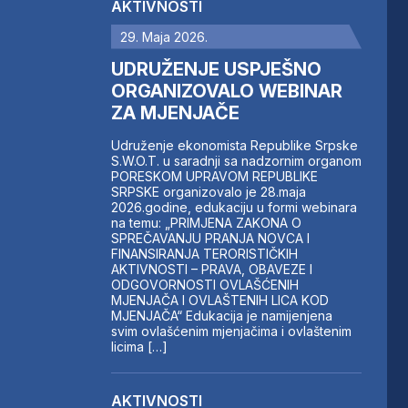
AKTIVNOSTI
29. Maja 2026.
UDRUŽENJE USPJEŠNO
ORGANIZOVALO WEBINAR
ZA MJENJAČE
Udruženje ekonomista Republike Srpske
S.W.O.T. u saradnji sa nadzornim organom
PORESKOM UPRAVOM REPUBLIKE
SRPSKE organizovalo je 28.maja
2026.godine, edukaciju u formi webinara
na temu: „PRIMJENA ZAKONA O
SPREČAVANJU PRANJA NOVCA I
FINANSIRANJA TERORISTIČKIH
AKTIVNOSTI – PRAVA, OBAVEZE I
ODGOVORNOSTI OVLAŠĆENIH
MJENJAČA I OVLAŠTENIH LICA KOD
MJENJAČA“ Edukacija je namijenjena
svim ovlašćenim mjenjačima i ovlaštenim
licima […]
AKTIVNOSTI