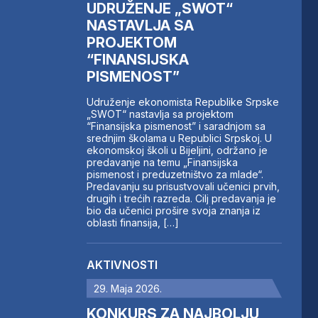
UDRUŽENJE „SWOT“
NASTAVLJA SA
PROJEKTOM
“FINANSIJSKA
PISMENOST”
Udruženje ekonomista Republike Srpske
„SWOT“ nastavlja sa projektom
“Finansijska pismenost” i saradnjom sa
srednjim školama u Republici Srpskoj. U
ekonomskoj školi u Bijeljini, održano je
predavanje na temu „Finansijska
pismenost i preduzetništvo za mlade“.
Predavanju su prisustvovali učenici prvih,
drugih i trećih razreda. Cilj predavanja je
bio da učenici prošire svoja znanja iz
oblasti finansija, […]
AKTIVNOSTI
29. Maja 2026.
KONKURS ZA NAJBOLJU