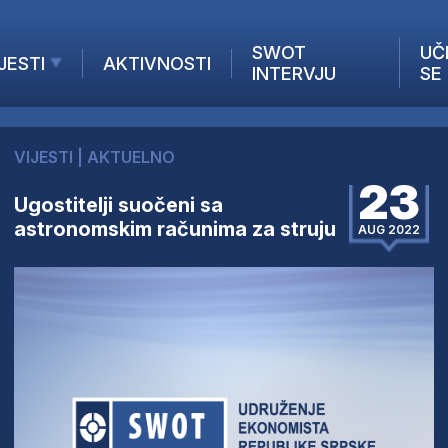
SWOT
UČ
JESTI
AKTIVNOSTI
INTERVJU
SE
AKTUELNO
ANALIZE
VIJESTI
|
AKTUELNO
KOMPANIJE
23
INANSIJE
Ugostitelji suočeni sa
astronomskim računima za struju
Z STRANIH MEDIJA
AUG 2022