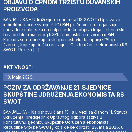
OBJAVU O CRNOM TRŽIŠTU DUVANSKIH
PROIZVODA
BANJA LUKA – Udruženje ekonomista RS SWOT i Uprava za
indirektno oporezivanje (UIO) BiH po četvrti put organizuju
nagradni konkurs za najbolju medijsku objavu koja se tematski
bavi problemima crnog tržišta duvanskih proizvoda u BiH.
Konkurs se organizuje u sklopu nastavka kampanje “Stop
švercu”, koji zajednički realizuju UIO i Udruženje ekonomista RS
SWOT. Rok za […]
AKTIVNOSTI
13. Maja 2026.
POZIV ZA ODRŽAVANJE 21. SJEDNICE
SKUPŠTINE UDRUŽENJA EKONOMISTA RS
SWOT
BANJALUKA – Na osnovu člana 15., a u vezi sa članom 11. Statuta
Udruženja, predsjednik Upravnog odbora saziva 21.
konsitutivnu sjednicu Skupštine Udruženja ekonomista
Republike Srpske SWOT, koja će se održati 28. maja 2026. u