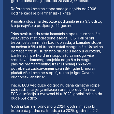
godinu dana ona je porasla za čak 3,75 odsto.
Referentna kamatna stopa sada je najviša od 2008.
godine kada je bila finansijska kriza.
Kamatna stopa na depozite podignuta je na 3,5 odsto,
što je najviše u posljednje 22 godine.
“Nastavak trenda rasta kamatnih stopa u eurozoni će
vjerovatno imati određene efekte i u BiH ali bi oni
trebali ostati minimalni kao i do sada, a kamatne stope
na našem tržištu bi trebale ostati mnogo niže. Uslovi na
domaćem tržištu su znatno drugačiji nego u eurozoni,
banke su hiperlikvidne i raspolažu sa mnogo više
sredstava domaćeg porijekla nego što ih mogu
plasirati prema trenutnoj tražnji i nemaju nikakve
potrebe za zaduživanjem izvan BiH, gdje bi morali
plaćati više kamatne stope”, rekao je Igor Gavran,
ekonomski analitičar.
Inače, ECB već duže od godinu dana kamatne stope
diže radi smanjenja inflacije i prema predviđanjima
ECB-a, inflacija u evrozoni bi u 2023. godini trebalo da
bude 5,4 odsto.
Godinu kasnije, odnosno u 2024. godini inflacija bi
trebalo da padne na tri odsto i u 2025. godini na 2,2