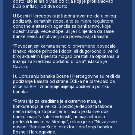
odsto, što je malo više od cilja koji je proklamovao
ECB o inflaciji od dva odsto.
U Bosni i Hercegovini još jedna stvar ne ide u prilog
podizanju kamatnih stopa, a to su mjere regulatora,
odnosno entitetskih agencija za bankarstvo, koje
obeshrabruju veće stope, ali je i činjenica da same
banke nemaju motivaciju da povećavaju kamate.
“Povećanjem kamata samo bi privremeno povećale
ionako visoke prihode i dobit, ali dugoročno bi veliki
broj aktuelnih klijenata mogao prestati sa otplatama, a
tražnja za kreditima dodatno bi pala”, istakao je
Gavran.
I u Udruženju banaka Bosne i Hercegovine su rekli da
podizanje kamata od strane ECB-a ne bi trebalo da
utiče na BiH i značajnije mijenja poslovnu politiku
banaka.
“Potražnja za kreditima je ekstremno mala, a
konkurencija je velika. S pozicije depozita takođe
nema razloga za promjene i jasno je da sve dok
banke imaju ‘višak likvidnosti’, nemaju interesa
podizati kamate na štednju”, rekao je za “Nezavisne
novine” Berislav Kutle, direktor Udruženja banaka
Bosne i Hercegovine.