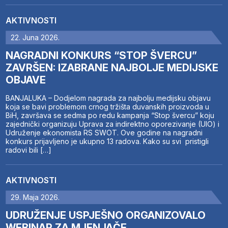
AKTIVNOSTI
22. Juna 2026.
NAGRADNI KONKURS “STOP ŠVERCU”
ZAVRŠEN: IZABRANE NAJBOLJE MEDIJSKE
OBJAVE
BANJALUKA – Dodjelom nagrada za najbolju medijsku objavu
koja se bavi problemom crnog tržišta duvanskih proizvoda u
BiH, završava se sedma po redu kampanja “Stop švercu” koju
zajednički organizuju Uprava za indirektno oporezivanje (UIO) i
Udruženje ekonomista RS SWOT. Ove godine na nagradni
konkurs prijavljeno je ukupno 13 radova. Kako su svi pristigli
radovi bili […]
AKTIVNOSTI
29. Maja 2026.
UDRUŽENJE USPJEŠNO ORGANIZOVALO
WEBINAR ZA MJENJAČE