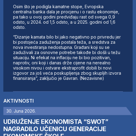
Osim što je podigla kamatne stope, Evropska
centralna banka dala je procjenu i o rastu ekonomije,
pa tako u ovoj godini predviđaju rast od svega 0,9
odsto, u 2024. od 1,5 odsto, a u 2025. godini od 1,6
odsto.
“Dizanje kamata bilo bi jako negativno po privredu jer
bi postojeća zaduženja postala teža, a sredstva za
nova investiranja nedostupna. Građani koji su se
zaduživali za osnovne potrebe takođe bi došli u težu
situaciju. Ni efekat na inflaciju ne bi bio pozitivan,
naprotiv, oni koji i danas drže cijene na nerealno
visokom nivou i ostvare ekstraprofit dobili bi novi
izgovor za još veća poskupljenja zbog skupljih izvora
finansiranja”, zaključio je Gavran. (Nezavisne)
AKTIVNOSTI
30. Juna 2026.
UDRUŽENJE EKONOMISTA “SWOT”
NAGRADILO UČENICU GENERACIJE