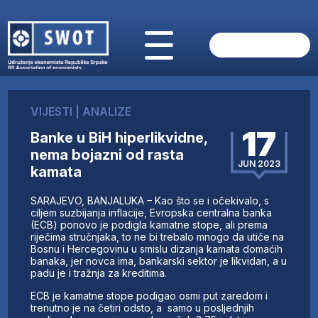
POČETNA
O NAMA
VIJESTI
|
ANALIZE
VIJESTI
17
Banke u BiH hiperlikvidne,
AKTUELNO
nema bojazni od rasta
ANALIZE
JUN 2023
kamata
KOMPANIJE
FINANSIJE
SARAJEVO, BANJALUKA – Kao što se i očekivalo, s
IZ STRANIH MEDIJA
ciljem suzbijanja inflacije, Evropska centralna banka
(ECB) ponovo je podigla kamatne stope, ali prema
AKTIVNOSTI
riječima stručnjaka, to ne bi trebalo mnogo da utiče na
Bosnu i Hercegovinu u smislu dizanja kamata domaćih
SWOT INTERVJU
banaka, jer novca ima, bankarski sektor je likvidan, a u
UČLANI SE
padu je i tražnja za kreditima.
KONTAKT
ECB je kamatne stope podigao osmi put zaredom i
trenutno je na četiri odsto, a samo u posljednjih