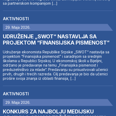
sa partnerskom kompanijom […]
AKTIVNOSTI
29. Maja 2026.
UDRUŽENJE „SWOT“ NASTAVLJA SA
PROJEKTOM “FINANSIJSKA PISMENOST”
Udruženje ekonomista Republike Srpske „SWOT“ nastavlja sa
projektom “Finansijska pismenost” i saradnjom sa srednjim
školama u Republici Srpskoj. U ekonomskoj školi u Bijeljini,
održano je predavanje na temu „Finansijska pismenost i
preduzetništvo za mlade“. Predavanju su prisustvovali učenici
prvih, drugih i trećih razreda. Cilj predavanja je bio da učenici
prošire svoja znanja iz oblasti finansija, […]
AKTIVNOSTI
29. Maja 2026.
KONKURS ZA NAJBOLJU MEDIJSKU