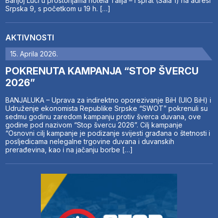
Banjoj Luci u prostorijama hotela Talija – I sprat (Sala 1) na adresi
Srpska 9, s početkom u 19 h. […]
AKTIVNOSTI
15. Aprila 2026.
POKRENUTA KAMPANJA “STOP ŠVERCU
2026”
BANJALUKA – Uprava za indirektno oporezivanje BiH (UIO BiH) i
Udruženje ekonomista Republike Srpske “SWOT” pokrenuli su
sedmu godinu zaredom kampanju protiv šverca duvana, ove
godine pod nazivom “Stop švercu 2026”. Cilj kampanje
“Osnovni cilj kampanje je podizanje svijesti građana o štetnosti i
posljedicama nelegalne trgovine duvana i duvanskih
prerađevina, kao i na jačanju borbe […]