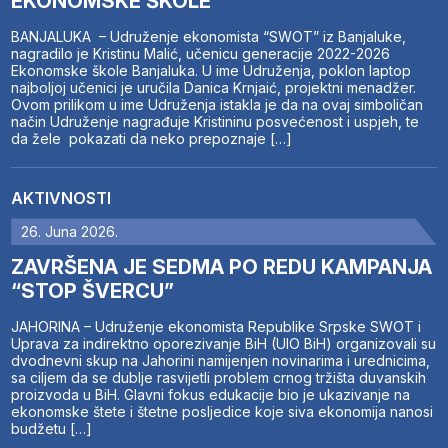
EKONOMSKE ŠKOLE
BANJALUKA – Udruženje ekonomista “SWOT” iz Banjaluke,
nagradilo je Kristinu Malić, učenicu generacije 2022-2026
Ekonomske škole Banjaluka. U ime Udruženja, poklon laptop
najboljoj učenici je uručila Danica Krnjaić, projektni menadžer.
Ovom prilikom u ime Udruženja istakla je da na ovaj simboličan
način Udruženje nagrađuje Kristininu posvećenost i uspjeh, te
da žele pokazati da neko prepoznaje […]
AKTIVNOSTI
26. Juna 2026.
ZAVRŠENA JE SEDMA PO REDU KAMPANJA
“STOP ŠVERCU”
JAHORINA – Udruženje ekonomista Republike Srpske SWOT i
Uprava za indirektno oporezivanje BiH (UIO BiH) organizovali su
dvodnevni skup na Jahorini namijenjen novinarima i urednicima,
sa ciljem da se dublje rasvijetli problem crnog tržišta duvanskih
proizvoda u BiH. Glavni fokus edukacije bio je ukazivanje na
ekonomske štete i štetne posljedice koje siva ekonomija nanosi
budžetu […]