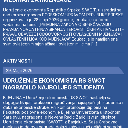
Udruženje ekonomista Republike Srpske S.W.O.T. u saradnji sa
nadzornim organom PORESKOM UPRAVOM REPUBLIKE SRPSKE
organizovalo je 28.maja 2026.godine, edukaciju u formi
webinara na temu: „PRIMJENA ZAKONA O SPREČAVANJU
PRANJA NOVCA I FINANSIRANJA TERORISTIČKIH AKTIVNOSTI –
PRAVA, OBAVEZE I ODGOVORNOSTI OVLAŠĆENIH MJENJAČA I
OVLAŠTENIH LICA KOD MJENJAČA“ Edukacija je namijenjena
svim ovlašćenim mjenjačima i ovlaštenim licima […]
AKTIVNOSTI
29. Maja 2026.
UDRUŽENJE EKONOMISTA RS SWOT
NAGRADILO NAJBOLJEG STUDENTA
BIJELJINA – Udruženje ekonomista RS SWOT nastavlja sa
dugogodišnjom praksom nagrađivanja najuspješnijih studenata i
đaka ekonomske struke. Prilikom promocije diploma na
Fakultetu poslovne ekonomije Bijeljina Univerziteta u Istočnom
Sarajevu, nagrađena je Nevena Radić Zarić. Izvršni direktor
Udruženja ekonomista “SWOT” iz Banjaluke, Saša Grabovac,
naglasio je da ova nagrada dolazi zahvaljujući odličnoj saradnji