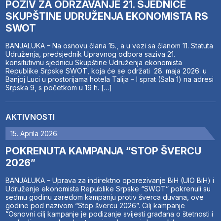
POZIV ZA ODRŽAVANJE 21. SJEDNICE
SKUPŠTINE UDRUŽENJA EKONOMISTA RS
SWOT
BANJALUKA – Na osnovu člana 15., a u vezi sa članom 11. Statuta
Udruženja, predsjednik Upravnog odbora saziva 21.
konsitutivnu sjednicu Skupštine Udruženja ekonomista
Republike Srpske SWOT, koja će se održati 28. maja 2026. u
Banjoj Luci u prostorijama hotela Talija – I sprat (Sala 1) na adresi
Srpska 9, s početkom u 19 h. […]
AKTIVNOSTI
15. Aprila 2026.
POKRENUTA KAMPANJA “STOP ŠVERCU
2026”
BANJALUKA – Uprava za indirektno oporezivanje BiH (UIO BiH) i
Udruženje ekonomista Republike Srpske “SWOT” pokrenuli su
sedmu godinu zaredom kampanju protiv šverca duvana, ove
godine pod nazivom “Stop švercu 2026”. Cilj kampanje
“Osnovni cilj kampanje je podizanje svijesti građana o štetnosti i