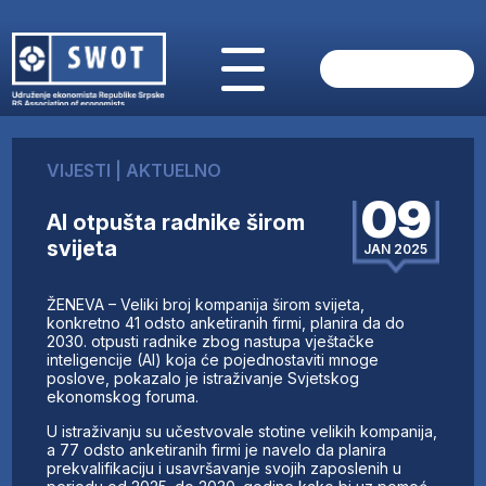
POČETNA
O NAMA
VIJESTI
|
AKTUELNO
VIJESTI
09
AKTUELNO
AI otpušta radnike širom
ANALIZE
svijeta
JAN 2025
KOMPANIJE
FINANSIJE
ŽENEVA – Veliki broj kompanija širom svijeta,
IZ STRANIH MEDIJA
konkretno 41 odsto anketiranih firmi, planira da do
2030. otpusti radnike zbog nastupa vještačke
AKTIVNOSTI
inteligencije (AI) koja će pojednostaviti mnoge
poslove, pokazalo je istraživanje Svjetskog
SWOT INTERVJU
ekonomskog foruma.
UČLANI SE
U istraživanju su učestvovale stotine velikih kompanija,
KONTAKT
a 77 odsto anketiranih firmi je navelo da planira
prekvalifikaciju i usavršavanje svojih zaposlenih u