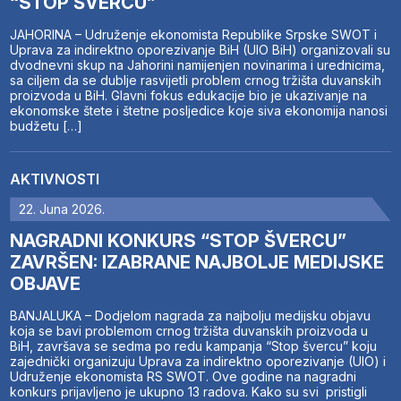
“STOP ŠVERCU”
JAHORINA – Udruženje ekonomista Republike Srpske SWOT i
Uprava za indirektno oporezivanje BiH (UIO BiH) organizovali su
dvodnevni skup na Jahorini namijenjen novinarima i urednicima,
sa ciljem da se dublje rasvijetli problem crnog tržišta duvanskih
proizvoda u BiH. Glavni fokus edukacije bio je ukazivanje na
ekonomske štete i štetne posljedice koje siva ekonomija nanosi
budžetu […]
AKTIVNOSTI
22. Juna 2026.
NAGRADNI KONKURS “STOP ŠVERCU”
ZAVRŠEN: IZABRANE NAJBOLJE MEDIJSKE
OBJAVE
BANJALUKA – Dodjelom nagrada za najbolju medijsku objavu
koja se bavi problemom crnog tržišta duvanskih proizvoda u
BiH, završava se sedma po redu kampanja “Stop švercu” koju
zajednički organizuju Uprava za indirektno oporezivanje (UIO) i
Udruženje ekonomista RS SWOT. Ove godine na nagradni
konkurs prijavljeno je ukupno 13 radova. Kako su svi pristigli