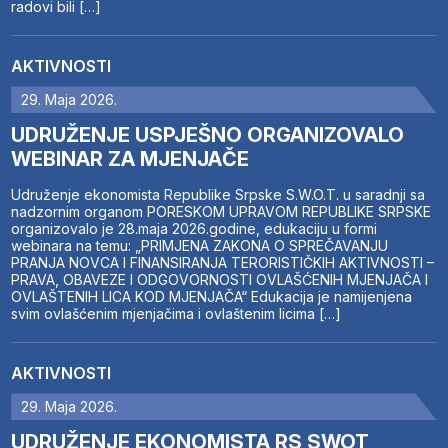
radovi bili […]
AKTIVNOSTI
29. Maja 2026.
UDRUŽENJE USPJEŠNO ORGANIZOVALO
WEBINAR ZA MJENJAČE
Udruženje ekonomista Republike Srpske S.W.O.T. u saradnji sa
nadzornim organom PORESKOM UPRAVOM REPUBLIKE SRPSKE
organizovalo je 28.maja 2026.godine, edukaciju u formi
webinara na temu: „PRIMJENA ZAKONA O SPREČAVANJU
PRANJA NOVCA I FINANSIRANJA TERORISTIČKIH AKTIVNOSTI –
PRAVA, OBAVEZE I ODGOVORNOSTI OVLAŠĆENIH MJENJAČA I
OVLAŠTENIH LICA KOD MJENJAČA“ Edukacija je namijenjena
svim ovlašćenim mjenjačima i ovlaštenim licima […]
AKTIVNOSTI
29. Maja 2026.
UDRUŽENJE EKONOMISTA RS SWOT