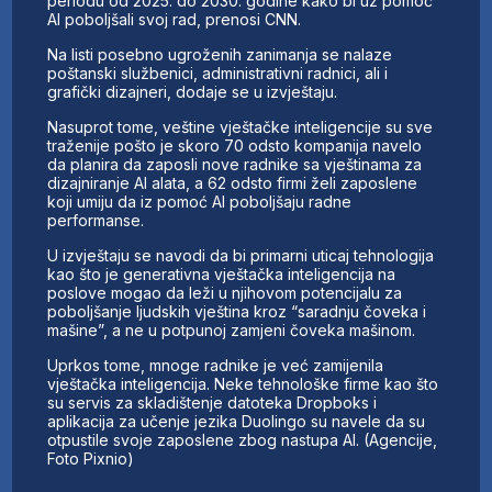
periodu od 2025. do 2030. godine kako bi uz pomoć
AI poboljšali svoj rad, prenosi CNN.
Na listi posebno ugroženih zanimanja se nalaze
poštanski službenici, administrativni radnici, ali i
grafički dizajneri, dodaje se u izvještaju.
Nasuprot tome, veštine vještačke inteligencije su sve
traženije pošto je skoro 70 odsto kompanija navelo
da planira da zaposli nove radnike sa vještinama za
dizajniranje AI alata, a 62 odsto firmi želi zaposlene
koji umiju da iz pomoć AI poboljšaju radne
performanse.
U izvještaju se navodi da bi primarni uticaj tehnologija
kao što je generativna vještačka inteligencija na
poslove mogao da leži u njihovom potencijalu za
poboljšanje ljudskih vještina kroz “saradnju čoveka i
mašine”, a ne u potpunoj zamjeni čoveka mašinom.
Uprkos tome, mnoge radnike je već zamijenila
vještačka inteligencija. Neke tehnološke firme kao što
su servis za skladištenje datoteka Dropboks i
aplikacija za učenje jezika Duolingo su navele da su
otpustile svoje zaposlene zbog nastupa AI. (Agencije,
Foto Pixnio)