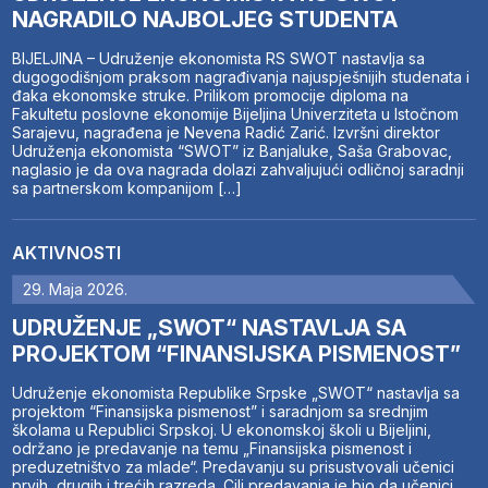
NAGRADILO NAJBOLJEG STUDENTA
BIJELJINA – Udruženje ekonomista RS SWOT nastavlja sa
dugogodišnjom praksom nagrađivanja najuspješnijih studenata i
đaka ekonomske struke. Prilikom promocije diploma na
Fakultetu poslovne ekonomije Bijeljina Univerziteta u Istočnom
Sarajevu, nagrađena je Nevena Radić Zarić. Izvršni direktor
Udruženja ekonomista “SWOT” iz Banjaluke, Saša Grabovac,
naglasio je da ova nagrada dolazi zahvaljujući odličnoj saradnji
sa partnerskom kompanijom […]
AKTIVNOSTI
29. Maja 2026.
UDRUŽENJE „SWOT“ NASTAVLJA SA
PROJEKTOM “FINANSIJSKA PISMENOST”
Udruženje ekonomista Republike Srpske „SWOT“ nastavlja sa
projektom “Finansijska pismenost” i saradnjom sa srednjim
školama u Republici Srpskoj. U ekonomskoj školi u Bijeljini,
održano je predavanje na temu „Finansijska pismenost i
preduzetništvo za mlade“. Predavanju su prisustvovali učenici
prvih, drugih i trećih razreda. Cilj predavanja je bio da učenici