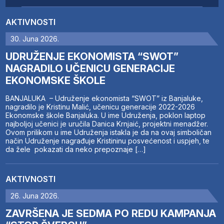
AKTIVNOSTI
30. Juna 2026.
UDRUŽENJE EKONOMISTA “SWOT”
NAGRADILO UČENICU GENERACIJE
EKONOMSKE ŠKOLE
BANJALUKA – Udruženje ekonomista “SWOT” iz Banjaluke,
nagradilo je Kristinu Malić, učenicu generacije 2022-2026
Ekonomske škole Banjaluka. U ime Udruženja, poklon laptop
najboljoj učenici je uručila Danica Krnjaić, projektni menadžer.
Ovom prilikom u ime Udruženja istakla je da na ovaj simboličan
način Udruženje nagrađuje Kristininu posvećenost i uspjeh, te
da žele pokazati da neko prepoznaje […]
AKTIVNOSTI
26. Juna 2026.
ZAVRŠENA JE SEDMA PO REDU KAMPANJA