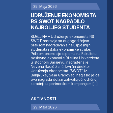
29. Maja 2026.
UDRUŽENJE EKONOMISTA
RS SWOT NAGRADILO
NAJBOLJEG STUDENTA
BIJELJINA – Udruženje ekonomista RS
SWOT nastavlja sa dugogodišnjom
praksom nagrađivanja najuspješnijih
studenata i đaka ekonomske struke.
Prilikom promocije diploma na Fakultetu
poslovne ekonomije Bijeljina Univerziteta
u Istočnom Sarajevu, nagrađena je
Nevena Radić Zarić. Izvršni direktor
Udruženja ekonomista “SWOT” iz
Banjaluke, Saša Grabovac, naglasio je da
ova nagrada dolazi zahvaljujući odličnoj
saradnji sa partnerskom kompanijom […]
AKTIVNOSTI
29. Maja 2026.