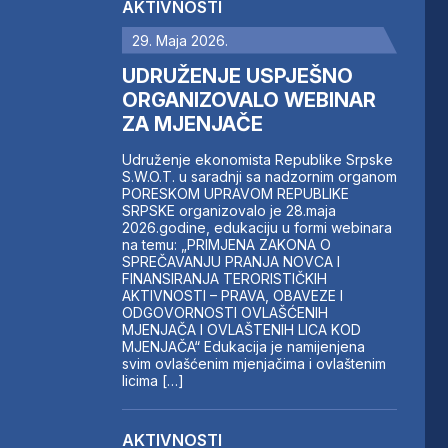
AKTIVNOSTI
29. Maja 2026.
UDRUŽENJE USPJEŠNO
ORGANIZOVALO WEBINAR
ZA MJENJAČE
Udruženje ekonomista Republike Srpske
S.W.O.T. u saradnji sa nadzornim organom
PORESKOM UPRAVOM REPUBLIKE
SRPSKE organizovalo je 28.maja
2026.godine, edukaciju u formi webinara
na temu: „PRIMJENA ZAKONA O
SPREČAVANJU PRANJA NOVCA I
FINANSIRANJA TERORISTIČKIH
AKTIVNOSTI – PRAVA, OBAVEZE I
ODGOVORNOSTI OVLAŠĆENIH
MJENJAČA I OVLAŠTENIH LICA KOD
MJENJAČA“ Edukacija je namijenjena
svim ovlašćenim mjenjačima i ovlaštenim
licima […]
AKTIVNOSTI