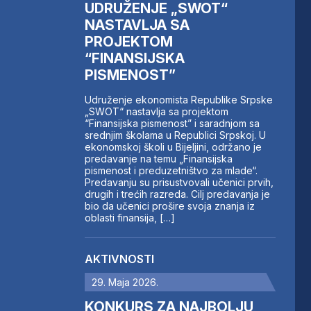
UDRUŽENJE „SWOT“
NASTAVLJA SA
PROJEKTOM
“FINANSIJSKA
PISMENOST”
Udruženje ekonomista Republike Srpske
„SWOT“ nastavlja sa projektom
“Finansijska pismenost” i saradnjom sa
srednjim školama u Republici Srpskoj. U
ekonomskoj školi u Bijeljini, održano je
predavanje na temu „Finansijska
pismenost i preduzetništvo za mlade“.
Predavanju su prisustvovali učenici prvih,
drugih i trećih razreda. Cilj predavanja je
bio da učenici prošire svoja znanja iz
oblasti finansija, […]
AKTIVNOSTI
29. Maja 2026.
KONKURS ZA NAJBOLJU