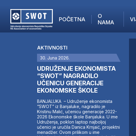
O
POČETNA
VI
NAMA
POČETNA
O NAMA
AKTIVNOSTI
VIJESTI
30. Juna 2026.
AKTUELNO
F
ANALIZE
UDRUŽENJE EKONOMISTA
I
KOMPANIJE
“SWOT” NAGRADILO
UČENICU GENERACIJE
FINANSIJE
EKONOMSKE ŠKOLE
IZ STRANIH MEDIJA
AKTIVNOSTI
BANJALUKA – Udruženje ekonomista
“SWOT” iz Banjaluke, nagradilo je
SWOT INTERVJU
Kristinu Malić, učenicu generacije 2022-
UČLANI SE
2026 Ekonomske škole Banjaluka. U ime
Udruženja, poklon laptop najboljoj
KONTAKT
učenici je uručila Danica Krnjaić, projektni
menadžer. Ovom prilikom u ime