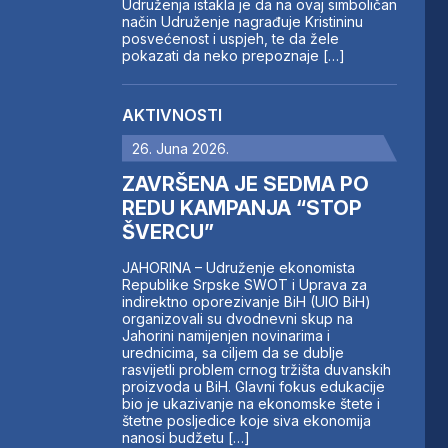
Udruženja istakla je da na ovaj simboličan
način Udruženje nagrađuje Kristininu
posvećenost i uspjeh, te da žele
pokazati da neko prepoznaje […]
AKTIVNOSTI
26. Juna 2026.
ZAVRŠENA JE SEDMA PO
REDU KAMPANJA “STOP
ŠVERCU”
JAHORINA – Udruženje ekonomista
Republike Srpske SWOT i Uprava za
indirektno oporezivanje BiH (UIO BiH)
organizovali su dvodnevni skup na
Jahorini namijenjen novinarima i
urednicima, sa ciljem da se dublje
rasvijetli problem crnog tržišta duvanskih
proizvoda u BiH. Glavni fokus edukacije
bio je ukazivanje na ekonomske štete i
štetne posljedice koje siva ekonomija
nanosi budžetu […]