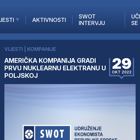
SWOT
UČ
JESTI
AKTIVNOSTI
INTERVJU
SE
AKTUELNO
ANALIZE
VIJESTI
|
KOMPANIJE
KOMPANIJE
29
AMERIČKA KOMPANIJA GRADI
INANSIJE
PRVU NUKLEARNU ELEKTRANU U
Z STRANIH MEDIJA
OKT 2022
POLJSKOJ