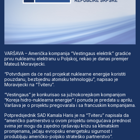
VARŠAVA – Američka kompanija “Vestingaus elektrik” gradiće
prvu nuklearnu elektranu u Poljskoj, rekao je danas premijer
Mateuš Moravijecki.
“Potvrđujem da će naš projekat nuklearne energije koristiti
pouzdanu, bezbjednu atomsku tehnologiju”, napisao je
Moravijecki na “Tviteru”.
“Vestingaus” je konkurisao sa južnokorejskom kompanijom
“Koreja hidro-nuklearna energije” i ponuda je predata u aprilu.
Varšava je o projektu pregovarala i sa francuskim kompanijama.
Potpredsjednik SAD Kamala Haris je na “Tviteru” napisala da
“američko partnerstvo u ovom projektu omogućava prednost
svima jer mogu da zajedno rješavaju krizu sa klimatskim
promjenama, jačaju evropsku energetsku sigurnost i
produbljuju američko-poljsko strateško partnerstvo”.