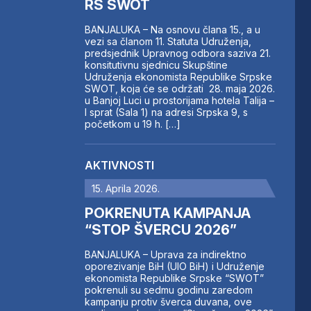
RS SWOT
BANJALUKA – Na osnovu člana 15., a u
vezi sa članom 11. Statuta Udruženja,
predsjednik Upravnog odbora saziva 21.
konsitutivnu sjednicu Skupštine
Udruženja ekonomista Republike Srpske
SWOT, koja će se održati 28. maja 2026.
u Banjoj Luci u prostorijama hotela Talija –
I sprat (Sala 1) na adresi Srpska 9, s
početkom u 19 h. […]
AKTIVNOSTI
15. Aprila 2026.
POKRENUTA KAMPANJA
“STOP ŠVERCU 2026”
BANJALUKA – Uprava za indirektno
oporezivanje BiH (UIO BiH) i Udruženje
ekonomista Republike Srpske “SWOT”
pokrenuli su sedmu godinu zaredom
kampanju protiv šverca duvana, ove