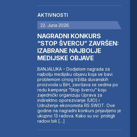
AKTIVNOSTI
22. Juna 2026.
NAGRADNI KONKURS
“STOP ŠVERCU” ZAVRŠEN:
IZABRANE NAJBOLJE
MEDIJSKE OBJAVE
BANJALUKA – Dodjelom nagrada za
najbolju medijsku objavu koja se bavi
problemom crnog tržišta duvanskih
proizvoda u BiH, završava se sedma po
redu kampanja “Stop švercu” koju
zajednički organizuju Uprava za
indirektno oporezivanje (UIO) i
Udruženje ekonomista RS SWOT. Ove
godine na nagradni konkurs prijavljeno je
ukupno 13 radova. Kako su svi pristigli
radovi bili […]