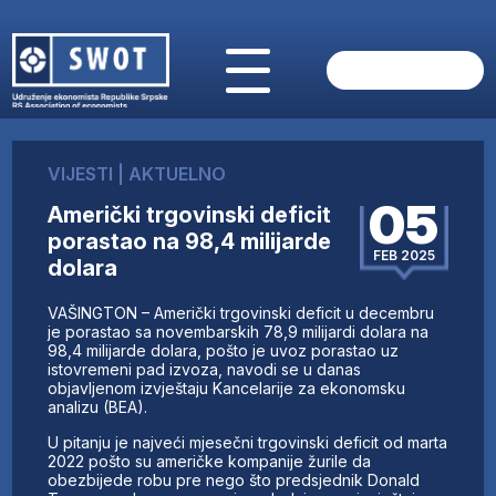
POČETNA
O NAMA
VIJESTI
|
AKTUELNO
VIJESTI
05
Američki trgovinski deficit
AKTUELNO
porastao na 98,4 milijarde
ANALIZE
FEB 2025
dolara
KOMPANIJE
FINANSIJE
VAŠINGTON – Američki trgovinski deficit u decembru
IZ STRANIH MEDIJA
je porastao sa novembarskih 78,9 milijardi dolara na
98,4 milijarde dolara, pošto je uvoz porastao uz
AKTIVNOSTI
istovremeni pad izvoza, navodi se u danas
objavljenom izvještaju Kancelarije za ekonomsku
SWOT INTERVJU
analizu (BEA).
UČLANI SE
U pitanju je najveći mjesečni trgovinski deficit od marta
KONTAKT
2022 pošto su američke kompanije žurile da
obezbijede robu pre nego što predsjednik Donald