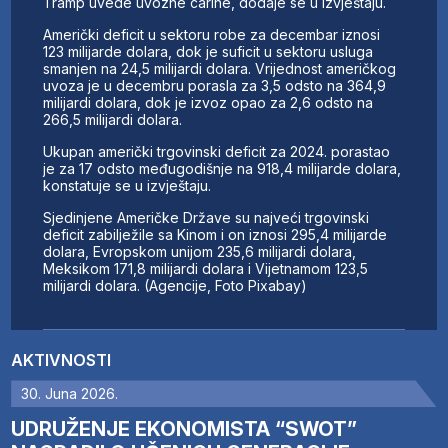
Tramp uvede uvozne carine, dodaje se u izvještaju.
Američki deficit u sektoru robe za decembar iznosi
123 milijarde dolara, dok je suficit u sektoru usluga
smanjen na 24,5 milijardi dolara. Vrijednost američkog
uvoza je u decembru porasla za 3,5 odsto na 364,9
milijardi dolara, dok je izvoz opao za 2,6 odsto na
266,5 milijardi dolara.
Ukupan američki trgovinski deficit za 2024. porastao
je za 17 odsto međugodišnje na 918,4 milijarde dolara,
konstatuje se u izvještaju.
Sjedinjene Američke Države su najveći trgovinski
deficit zabilježile sa Kinom i on iznosi 295,4 milijarde
dolara, Evropskom unijom 235,6 milijardi dolara,
Meksikom 171,8 milijardi dolara i Vijetnamom 123,5
milijardi dolara. (Agencije, Foto Pixabay)
AKTIVNOSTI
30. Juna 2026.
UDRUŽENJE EKONOMISTA “SWOT”