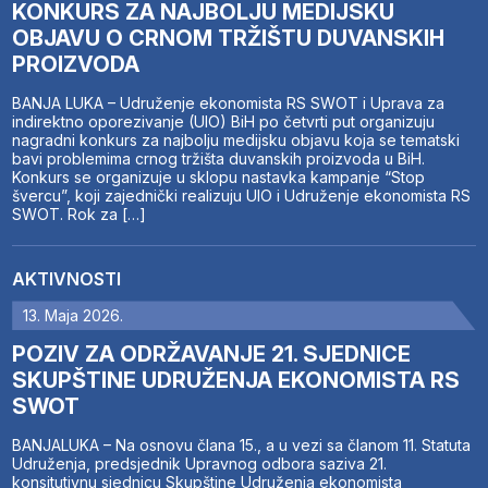
KONKURS ZA NAJBOLJU MEDIJSKU
OBJAVU O CRNOM TRŽIŠTU DUVANSKIH
PROIZVODA
BANJA LUKA – Udruženje ekonomista RS SWOT i Uprava za
indirektno oporezivanje (UIO) BiH po četvrti put organizuju
nagradni konkurs za najbolju medijsku objavu koja se tematski
bavi problemima crnog tržišta duvanskih proizvoda u BiH.
Konkurs se organizuje u sklopu nastavka kampanje “Stop
švercu”, koji zajednički realizuju UIO i Udruženje ekonomista RS
SWOT. Rok za […]
AKTIVNOSTI
13. Maja 2026.
POZIV ZA ODRŽAVANJE 21. SJEDNICE
SKUPŠTINE UDRUŽENJA EKONOMISTA RS
SWOT
BANJALUKA – Na osnovu člana 15., a u vezi sa članom 11. Statuta
Udruženja, predsjednik Upravnog odbora saziva 21.
konsitutivnu sjednicu Skupštine Udruženja ekonomista