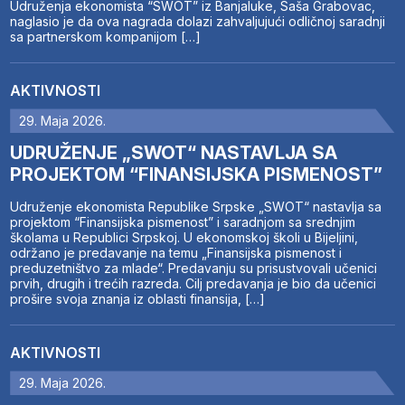
Udruženja ekonomista “SWOT” iz Banjaluke, Saša Grabovac,
naglasio je da ova nagrada dolazi zahvaljujući odličnoj saradnji
sa partnerskom kompanijom […]
AKTIVNOSTI
29. Maja 2026.
UDRUŽENJE „SWOT“ NASTAVLJA SA
PROJEKTOM “FINANSIJSKA PISMENOST”
Udruženje ekonomista Republike Srpske „SWOT“ nastavlja sa
projektom “Finansijska pismenost” i saradnjom sa srednjim
školama u Republici Srpskoj. U ekonomskoj školi u Bijeljini,
održano je predavanje na temu „Finansijska pismenost i
preduzetništvo za mlade“. Predavanju su prisustvovali učenici
prvih, drugih i trećih razreda. Cilj predavanja je bio da učenici
prošire svoja znanja iz oblasti finansija, […]
AKTIVNOSTI
29. Maja 2026.