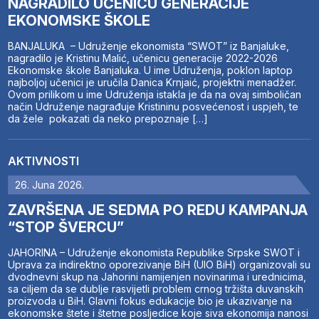
NAGRADILO UČENICU GENERACIJE
EKONOMSKE ŠKOLE
BANJALUKA – Udruženje ekonomista “SWOT” iz Banjaluke,
nagradilo je Kristinu Malić, učenicu generacije 2022-2026
Ekonomske škole Banjaluka. U ime Udruženja, poklon laptop
najboljoj učenici je uručila Danica Krnjaić, projektni menadžer.
Ovom prilikom u ime Udruženja istakla je da na ovaj simboličan
način Udruženje nagrađuje Kristininu posvećenost i uspjeh, te
da žele pokazati da neko prepoznaje […]
AKTIVNOSTI
26. Juna 2026.
ZAVRŠENA JE SEDMA PO REDU KAMPANJA
“STOP ŠVERCU”
JAHORINA – Udruženje ekonomista Republike Srpske SWOT i
Uprava za indirektno oporezivanje BiH (UIO BiH) organizovali su
dvodnevni skup na Jahorini namijenjen novinarima i urednicima,
sa ciljem da se dublje rasvijetli problem crnog tržišta duvanskih
proizvoda u BiH. Glavni fokus edukacije bio je ukazivanje na
ekonomske štete i štetne posljedice koje siva ekonomija nanosi