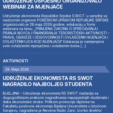
UDRUŽENJE USPJEŠNO ORGANIZOVALO
WEBINAR ZA MJENJAČE
Udruženje ekonomista Republike Srpske S.W.O.T. u saradnji sa
nadzornim organom PORESKOM UPRAVOM REPUBLIKE SRPSKE
organizovalo je 28.maja 2026.godine, edukaciju u formi
webinara na temu: „PRIMJENA ZAKONA O SPREČAVANJU
PRANJA NOVCA I FINANSIRANJA TERORISTIČKIH AKTIVNOSTI –
PRAVA, OBAVEZE I ODGOVORNOSTI OVLAŠĆENIH MJENJAČA I
OVLAŠTENIH LICA KOD MJENJAČA“ Edukacija je namijenjena
svim ovlašćenim mjenjačima i ovlaštenim licima […]
AKTIVNOSTI
29. Maja 2026.
UDRUŽENJE EKONOMISTA RS SWOT
NAGRADILO NAJBOLJEG STUDENTA
BIJELJINA – Udruženje ekonomista RS SWOT nastavlja sa
dugogodišnjom praksom nagrađivanja najuspješnijih studenata i
đaka ekonomske struke. Prilikom promocije diploma na
Fakultetu poslovne ekonomije Bijeljina Univerziteta u Istočnom
Sarajevu, nagrađena je Nevena Radić Zarić. Izvršni direktor