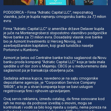
PODGORICA – Firma “Adriatic Capital LLC”, nepoznatog
vlasnika, juče je kupila najmanju crnogorsku banku za 7,1 milion
evra.
Firma “Adriatic Capital LLC” iz američke države Delaver kupila
je juče na Montenegroberzi stopostotno vlasništvo podgoričke
Nove banke za 7,1 milion evra. Dosadašnji vlasnik ove banke
bio je Azmont Investments iz Herceg Novog, sa
azerbejdžanskim kapitalom, koji gradi turističko naselje
Portonovi u Kumboru.
Azmont je ljetos od Centralne banke tražio saglasnost da Novu
banku proda kompaniji “Adriatic Capital LLC” koja je tada imala
sjedište u of-šor zoni u Majamiju. CBCG je u međuvremenu dala
saglasnost pa je transakcija obavljena juče.
Sadašnja adresa kupca, navedeno je na sajtu crnogorske
depozitarne agencije, je “Corporation Service Company
19808”, a to je u stvari kompanija koje se bavi uslugom
registrovanja firmi i njihovim upravljanjem.
Ovaj servis reklamira, između ostalog, da firme osnovane kod
njih ne moraju da podnose izveštaj o imovini, mogu se
kontrolisati i voditi sa bilo kog mjesta u svijetu, nema poreza na