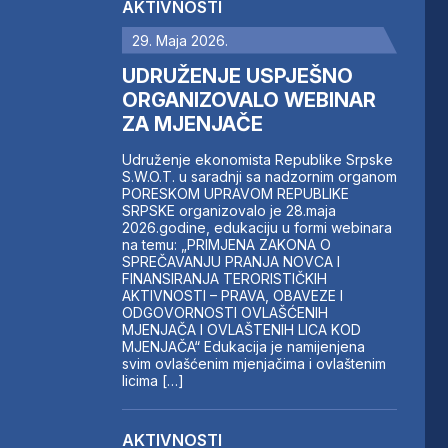
AKTIVNOSTI
29. Maja 2026.
UDRUŽENJE USPJEŠNO
ORGANIZOVALO WEBINAR
ZA MJENJAČE
Udruženje ekonomista Republike Srpske
S.W.O.T. u saradnji sa nadzornim organom
PORESKOM UPRAVOM REPUBLIKE
SRPSKE organizovalo je 28.maja
2026.godine, edukaciju u formi webinara
na temu: „PRIMJENA ZAKONA O
SPREČAVANJU PRANJA NOVCA I
FINANSIRANJA TERORISTIČKIH
AKTIVNOSTI – PRAVA, OBAVEZE I
ODGOVORNOSTI OVLAŠĆENIH
MJENJAČA I OVLAŠTENIH LICA KOD
MJENJAČA“ Edukacija je namijenjena
svim ovlašćenim mjenjačima i ovlaštenim
licima […]
AKTIVNOSTI