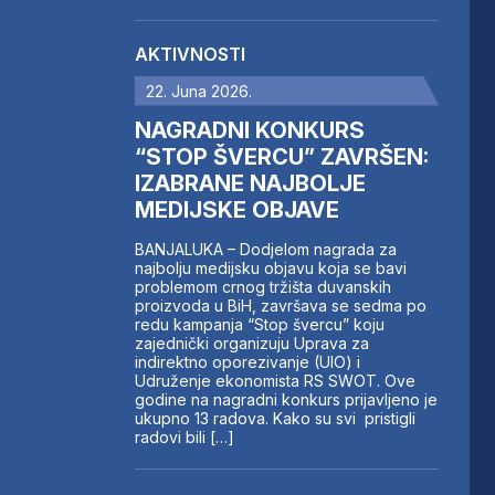
AKTIVNOSTI
22. Juna 2026.
NAGRADNI KONKURS
“STOP ŠVERCU” ZAVRŠEN:
IZABRANE NAJBOLJE
MEDIJSKE OBJAVE
BANJALUKA – Dodjelom nagrada za
najbolju medijsku objavu koja se bavi
problemom crnog tržišta duvanskih
proizvoda u BiH, završava se sedma po
redu kampanja “Stop švercu” koju
zajednički organizuju Uprava za
indirektno oporezivanje (UIO) i
Udruženje ekonomista RS SWOT. Ove
godine na nagradni konkurs prijavljeno je
ukupno 13 radova. Kako su svi pristigli
radovi bili […]