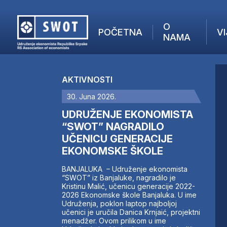
O
POČETNA
VI
NAMA
POČETNA
O NAMA
AKTIVNOSTI
VIJESTI
30. Juna 2026.
AKTUELNO
F
ANALIZE
UDRUŽENJE EKONOMISTA
I
KOMPANIJE
“SWOT” NAGRADILO
UČENICU GENERACIJE
FINANSIJE
EKONOMSKE ŠKOLE
IZ STRANIH MEDIJA
AKTIVNOSTI
BANJALUKA – Udruženje ekonomista
“SWOT” iz Banjaluke, nagradilo je
SWOT INTERVJU
Kristinu Malić, učenicu generacije 2022-
UČLANI SE
2026 Ekonomske škole Banjaluka. U ime
Udruženja, poklon laptop najboljoj
KONTAKT
učenici je uručila Danica Krnjaić, projektni
menadžer. Ovom prilikom u ime