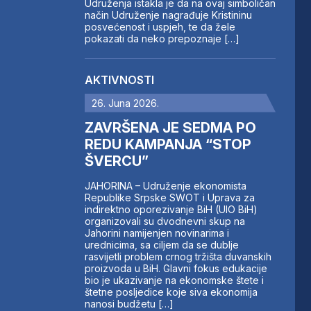
Udruženja istakla je da na ovaj simboličan
način Udruženje nagrađuje Kristininu
posvećenost i uspjeh, te da žele
pokazati da neko prepoznaje […]
AKTIVNOSTI
26. Juna 2026.
ZAVRŠENA JE SEDMA PO
REDU KAMPANJA “STOP
ŠVERCU”
JAHORINA – Udruženje ekonomista
Republike Srpske SWOT i Uprava za
indirektno oporezivanje BiH (UIO BiH)
organizovali su dvodnevni skup na
Jahorini namijenjen novinarima i
urednicima, sa ciljem da se dublje
rasvijetli problem crnog tržišta duvanskih
proizvoda u BiH. Glavni fokus edukacije
bio je ukazivanje na ekonomske štete i
štetne posljedice koje siva ekonomija
nanosi budžetu […]