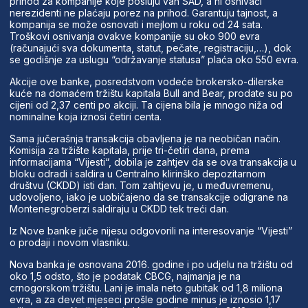
prihod za kompanije koje posluju van SAD, a ni osnivači
nerezidenti ne plaćaju porez na prihod. Garantuju tajnost, a
kompanija se može osnovati i mejlom u roku od 24 sata.
Troškovi osnivanja ovakve kompanije su oko 900 evra
(računajući sva dokumenta, statut, pečate, registraciju,…), dok
se godišnje za uslugu “održavanje statusa” plaća oko 550 evra.
Akcije ove banke, posredstvom vodeće brokersko-dilerske
kuće na domaćem tržištu kapitala Bull and Bear, prodate su po
cijeni od 2,37 centi po akciji. Ta cijena bila je mnogo niža od
nominalne koja iznosi četiri centa.
Sama jučerašnja transakcija obavljena je na neobičan način.
Komisija za tržište kapitala, prije tri-četiri dana, prema
informacijama “Vijesti“, dobila je zahtjev da se ova transakcija u
bloku odradi i saldira u Centralno klirinško depozitarnom
društvu (CKDD) isti dan. Tom zahtjevu je, u međuvremenu,
udovoljeno, iako je uobičajeno da se transakcije odigrane na
Montenegroberzi saldiraju u CKDD tek treći dan.
Iz Nove banke juče nijesu odgovorili na interesovanje “Vijesti”
o prodaji i novom vlasniku.
Nova banka je osnovana 2016. godine i po udjelu na tržištu od
oko 1,5 odsto, što je podatak CBCG, najmanja je na
crnogorskom tržištu. Lani je imala neto gubitak od 1,8 miliona
evra, a za devet mjeseci prošle godine minus je iznosio 1,17