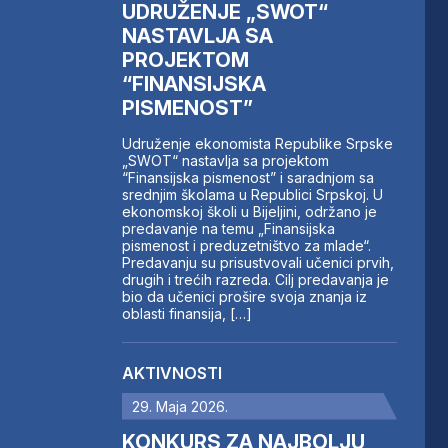
UDRUŽENJE „SWOT“
NASTAVLJA SA
PROJEKTOM
“FINANSIJSKA
PISMENOST”
Udruženje ekonomista Republike Srpske
„SWOT“ nastavlja sa projektom
“Finansijska pismenost” i saradnjom sa
srednjim školama u Republici Srpskoj. U
ekonomskoj školi u Bijeljini, održano je
predavanje na temu „Finansijska
pismenost i preduzetništvo za mlade“.
Predavanju su prisustvovali učenici prvih,
drugih i trećih razreda. Cilj predavanja je
bio da učenici prošire svoja znanja iz
oblasti finansija, […]
AKTIVNOSTI
29. Maja 2026.
KONKURS ZA NAJBOLJU