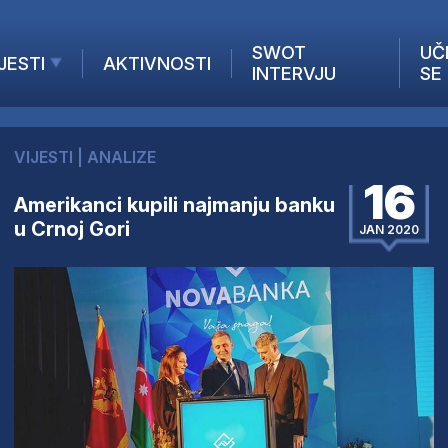
SWOT
UČ
JESTI
AKTIVNOSTI
INTERVJU
SE
AKTUELNO
ANALIZE
VIJESTI
|
ANALIZE
KOMPANIJE
16
INANSIJE
Amerikanci kupili najmanju banku
u Crnoj Gori
Z STRANIH MEDIJA
JAN 2020