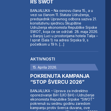
RS SWOT
BANJALUKA – Na osnovu člana 15., a u
vezi sa članom 11. Statuta Udruženja,
predsjednik Upravnog odbora saziva 21.
konsitutivnu sjednicu Skupštine
Udruženja ekonomista Republike Srpske
SWOT, koja će se održati 28. maja 2026.
u Banjoj Luci u prostorijama hotela Talija –
I sprat (Sala 1) na adresi Srpska 9, s
početkom u 19 h. […]
AKTIVNOSTI
15. Aprila 2026.
POKRENUTA KAMPANJA
“STOP ŠVERCU 2026”
BANJALUKA – Uprava za indirektno
oporezivanje BiH (UIO BiH) i Udruženje
ekonomista Republike Srpske “SWOT”
pokrenuli su sedmu godinu zaredom
kampanju protiv šverca duvana, ove