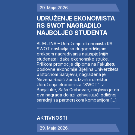
29. Maja 2026.
UDRUŽENJE EKONOMISTA
RS SWOT NAGRADILO
NAJBOLJEG STUDENTA
BIJELJINA – Udruženje ekonomista RS
SWOT nastavlja sa dugogodišnjom
praksom nagrađivanja najuspješnijih
studenata i đaka ekonomske struke.
Prilikom promocije diploma na Fakultetu
poslovne ekonomije Bijeljina Univerziteta
u Istočnom Sarajevu, nagrađena je
Nevena Radić Zarić. Izvršni direktor
Udruženja ekonomista “SWOT” iz
Banjaluke, Saša Grabovac, naglasio je da
ova nagrada dolazi zahvaljujući odličnoj
saradnji sa partnerskom kompanijom […]
AKTIVNOSTI
29. Maja 2026.