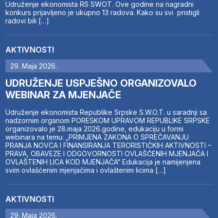
Udruženje ekonomista RS SWOT. Ove godine na nagradni
konkurs prijavljeno je ukupno 13 radova. Kako su svi pristigli
radovi bili […]
AKTIVNOSTI
29. Maja 2026.
UDRUŽENJE USPJEŠNO ORGANIZOVALO
WEBINAR ZA MJENJAČE
Udruženje ekonomista Republike Srpske S.W.O.T. u saradnji sa
nadzornim organom PORESKOM UPRAVOM REPUBLIKE SRPSKE
organizovalo je 28.maja 2026.godine, edukaciju u formi
webinara na temu: „PRIMJENA ZAKONA O SPREČAVANJU
PRANJA NOVCA I FINANSIRANJA TERORISTIČKIH AKTIVNOSTI –
PRAVA, OBAVEZE I ODGOVORNOSTI OVLAŠĆENIH MJENJAČA I
OVLAŠTENIH LICA KOD MJENJAČA“ Edukacija je namijenjena
svim ovlašćenim mjenjačima i ovlaštenim licima […]
AKTIVNOSTI
29. Maja 2026.