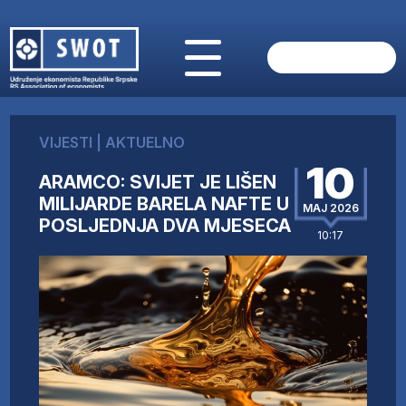
POČETNA
O NAMA
VIJESTI
|
AKTUELNO
VIJESTI
10
AKTUELNO
ARAMCO: SVIJET JE LIŠEN
ANALIZE
MILIJARDE BARELA NAFTE U
MAJ 2026
POSLJEDNJA DVA MJESECA
KOMPANIJE
10:17
FINANSIJE
IZ STRANIH MEDIJA
AKTIVNOSTI
SWOT INTERVJU
UČLANI SE
KONTAKT