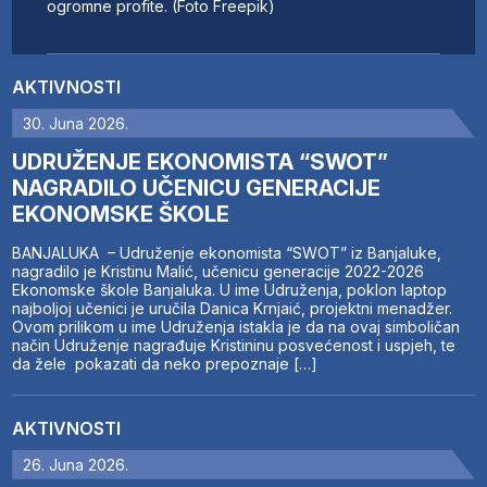
ogromne profite. (Foto Freepik)
AKTIVNOSTI
30. Juna 2026.
UDRUŽENJE EKONOMISTA “SWOT”
NAGRADILO UČENICU GENERACIJE
EKONOMSKE ŠKOLE
BANJALUKA – Udruženje ekonomista “SWOT” iz Banjaluke,
nagradilo je Kristinu Malić, učenicu generacije 2022-2026
Ekonomske škole Banjaluka. U ime Udruženja, poklon laptop
najboljoj učenici je uručila Danica Krnjaić, projektni menadžer.
Ovom prilikom u ime Udruženja istakla je da na ovaj simboličan
način Udruženje nagrađuje Kristininu posvećenost i uspjeh, te
da žele pokazati da neko prepoznaje […]
AKTIVNOSTI
26. Juna 2026.