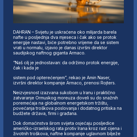
DAHRAN – Svijetu je uskraćena oko milijarda barela
nafte u posljednja dva mjeseca i čak ako se protok
energije nastavi, biće potrebno vrijeme da se sistem
vrati u normalu, izjavio je danas izvršni direktor
saudijskog naftnog giganta Armaco.
“Naš cilj je jednostavan: da održimo protok energije,
čak i kada je
sistem pod opterećenjem”, rekao je Amin Naser,
izvršni direktor kompanije Armaco, prenosi Rojters.
Neizvjesnost izazvana sukobom u Iranu i praktično
zatvaranje Ormuskog moreuza doveli su do snažnih
poremećaja na globalnom energetskom tržištu,
povećanja troškova poslovanja i dodatnog pritiska na
budžete država, firmi i građana.
Dok domaćinstva širom svijeta osjećaju posljedice
američko-izraelskog rata protiv Irana kroz rast cijena i
životnih troškova, naftne kompanije uglavnom bilježe