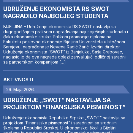
UDRUŽENJE EKONOMISTA RS SWOT
NAGRADILO NAJBOLJEG STUDENTA
BIJELJINA – Udruženje ekonomista RS SWOT nastavlja sa
dugogodišnjom praksom nagrađivanja najuspješnijih studenata i
đaka ekonomske struke. Prilikom promocije diploma na
Fakultetu poslovne ekonomije Bijeljina Univerziteta u Istočnom
Sarajevu, nagrađena je Nevena Radić Zarić. Izvršni direktor
Udruženja ekonomista “SWOT” iz Banjaluke, Saša Grabovac,
naglasio je da ova nagrada dolazi zahvaljujući odličnoj saradnji
sa partnerskom kompanijom […]
AKTIVNOSTI
29. Maja 2026.
UDRUŽENJE „SWOT“ NASTAVLJA SA
PROJEKTOM “FINANSIJSKA PISMENOST”
Udruženje ekonomista Republike Srpske „SWOT“ nastavlja sa
projektom “Finansijska pismenost” i saradnjom sa srednjim
školama u Republici Srpskoj. U ekonomskoj školi u Bijeljini,
održano je predavanje na temu „Finansijska pismenost i