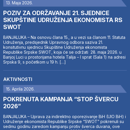
13. Maja 2026.
POZIV ZA ODRŽAVANJE 21. SJEDNICE
SKUPŠTINE UDRUŽENJA EKONOMISTA RS
SWOT
BANJALUKA – Na osnovu člana 15., a u vezi sa članom 11. Statuta
Udruženja, predsjednik Upravnog odbora saziva 21.
konsitutivnu sjednicu Skupštine Udruženja ekonomista
Republike Srpske SWOT, koja će se održati 28. maja 2026. u
Banjoj Luci u prostorijama hotela Talija – I sprat (Sala 1) na adresi
Srpska 9, s početkom u 19 h. […]
AKTIVNOSTI
15. Aprila 2026.
POKRENUTA KAMPANJA “STOP ŠVERCU
2026”
BANJALUKA – Uprava za indirektno oporezivanje BiH (UIO BiH) i
Udruženje ekonomista Republike Srpske “SWOT” pokrenuli su
sedmu godinu zaredom kampanju protiv šverca duvana, ove