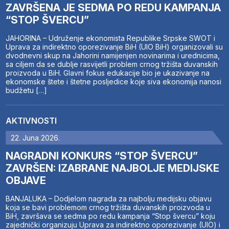
ZAVRŠENA JE SEDMA PO REDU KAMPANJA
“STOP ŠVERCU”
JAHORINA – Udruženje ekonomista Republike Srpske SWOT i
Uprava za indirektno oporezivanje BiH (UIO BiH) organizovali su
dvodnevni skup na Jahorini namijenjen novinarima i urednicima,
sa ciljem da se dublje rasvijetli problem crnog tržišta duvanskih
proizvoda u BiH. Glavni fokus edukacije bio je ukazivanje na
ekonomske štete i štetne posljedice koje siva ekonomija nanosi
budžetu […]
AKTIVNOSTI
22. Juna 2026.
NAGRADNI KONKURS “STOP ŠVERCU”
ZAVRŠEN: IZABRANE NAJBOLJE MEDIJSKE
OBJAVE
BANJALUKA – Dodjelom nagrada za najbolju medijsku objavu
koja se bavi problemom crnog tržišta duvanskih proizvoda u
BiH, završava se sedma po redu kampanja “Stop švercu” koju
zajednički organizuju Uprava za indirektno oporezivanje (UIO) i