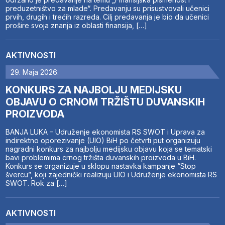
preduzetništvo za mlade“. Predavanju su prisustvovali učenici
prvih, drugih i trećih razreda. Cilj predavanja je bio da učenici
prošire svoja znanja iz oblasti finansija, […]
AKTIVNOSTI
29. Maja 2026.
KONKURS ZA NAJBOLJU MEDIJSKU
OBJAVU O CRNOM TRŽIŠTU DUVANSKIH
PROIZVODA
BANJA LUKA – Udruženje ekonomista RS SWOT i Uprava za
indirektno oporezivanje (UIO) BiH po četvrti put organizuju
nagradni konkurs za najbolju medijsku objavu koja se tematski
bavi problemima crnog tržišta duvanskih proizvoda u BiH.
Konkurs se organizuje u sklopu nastavka kampanje “Stop
švercu”, koji zajednički realizuju UIO i Udruženje ekonomista RS
SWOT. Rok za […]
AKTIVNOSTI