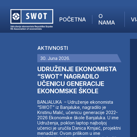
O
POČETNA
VI
NAMA
POČETNA
O NAMA
AKTIVNOSTI
VIJESTI
30. Juna 2026.
AKTUELNO
F
ANALIZE
UDRUŽENJE EKONOMISTA
I
KOMPANIJE
“SWOT” NAGRADILO
UČENICU GENERACIJE
FINANSIJE
EKONOMSKE ŠKOLE
IZ STRANIH MEDIJA
AKTIVNOSTI
BANJALUKA – Udruženje ekonomista
“SWOT” iz Banjaluke, nagradilo je
SWOT INTERVJU
Kristinu Malić, učenicu generacije 2022-
UČLANI SE
2026 Ekonomske škole Banjaluka. U ime
Udruženja, poklon laptop najboljoj
KONTAKT
učenici je uručila Danica Krnjaić, projektni
menadžer. Ovom prilikom u ime