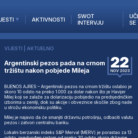
SWOT
UČ
JESTI
AKTIVNOSTI
INTERVJU
SE
AKTUELNO
ANALIZE
VIJESTI
|
AKTUELNO
KOMPANIJE
22
INANSIJE
Argentinski pezos pada na crnom
tržištu nakon pobjede Mileja
Z STRANIH MEDIJA
NOV 2023
BUENOS AJRES – Argentinski pezos na crnom tržištu oslabio je
skoro 10 odsto na preko 1.000 za dolar nakon što je Havijer
Milej koji se zalaže za dolarizaciju pobijedio na predsjedničkim
izborima u zemlji, dok su akcije i obveznice skočile zbog nade
u strožu ekonomsku politiku.
Milej je najavio da će smanjiti državnu potrošnju, odbaciti valutu
pezos i zatvori centralnu banku.
Lokalni berzanski indeks S&P Merval (MERV) je porastao za 13
odsto, predvođen rastom od preko 30 odsto akcija državne