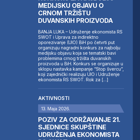
MEDIJSKU OBJAVU O
CRNOM TRŽIŠTU
DUVANSKIH PROIZVODA
BANJA LUKA – Udruženje ekonomista RS
SWOT i Uprava za indirektno
oporezivanje (UIO) BiH po četvrti put
organizuju nagradni konkurs za najbolju
medijsku objavu koja se tematski bavi
problemima crnog tržišta duvanskih
proizvoda u BiH. Konkurs se organizuje u
sklopu nastavka kampanje “Stop švercu”,
koji zajednički realizuju UIO i Udruženje
ekonomista RS SWOT. Rok za […]
AKTIVNOSTI
13. Maja 2026.
POZIV ZA ODRŽAVANJE 21.
SJEDNICE SKUPŠTINE
UDRUŽENJA EKONOMISTA