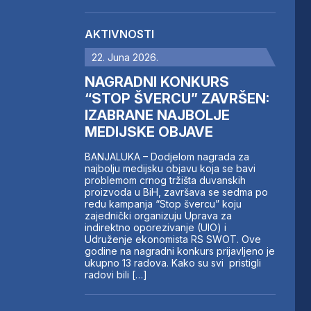
AKTIVNOSTI
22. Juna 2026.
NAGRADNI KONKURS
“STOP ŠVERCU” ZAVRŠEN:
IZABRANE NAJBOLJE
MEDIJSKE OBJAVE
BANJALUKA – Dodjelom nagrada za
najbolju medijsku objavu koja se bavi
problemom crnog tržišta duvanskih
proizvoda u BiH, završava se sedma po
redu kampanja “Stop švercu” koju
zajednički organizuju Uprava za
indirektno oporezivanje (UIO) i
Udruženje ekonomista RS SWOT. Ove
godine na nagradni konkurs prijavljeno je
ukupno 13 radova. Kako su svi pristigli
radovi bili […]