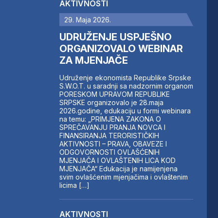
AKTIVNOSTI
29. Maja 2026.
UDRUŽENJE USPJEŠNO
ORGANIZOVALO WEBINAR
ZA MJENJAČE
Udruženje ekonomista Republike Srpske
S.W.O.T. u saradnji sa nadzornim organom
PORESKOM UPRAVOM REPUBLIKE
SRPSKE organizovalo je 28.maja
2026.godine, edukaciju u formi webinara
na temu: „PRIMJENA ZAKONA O
SPREČAVANJU PRANJA NOVCA I
FINANSIRANJA TERORISTIČKIH
AKTIVNOSTI – PRAVA, OBAVEZE I
ODGOVORNOSTI OVLAŠĆENIH
MJENJAČA I OVLAŠTENIH LICA KOD
MJENJAČA“ Edukacija je namijenjena
svim ovlašćenim mjenjačima i ovlaštenim
licima […]
AKTIVNOSTI