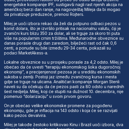
energetske kompanije IPF, sustigavši nagli rast njenih akcija na
američkoj berzi dan ranije, na nagovještaj Mileja da bi mogao
da privatizuje preduzeće, prenosi Rojters.
Milej je uoči izbora rekao da želi da potpuno odbaci pezos u
korist dolara, što je izvršilo pritisak na nacionalnu valutu, čiji je
zvanični kurs blizu 350 za dolar, ali se trguje za skoro tri puta
više na popularnim crnim tržištima. Međunarodne obveznice su
danas porasle drugi dan zaredom, bilježeći rast od čak 0,6
centi, a ponude su bile između 29-34 centa, pokazali su
podaci MarketAkess-a.
Lokalne obveznice su u prosjeku porasle za 4,2 odsto. Milej je
obećao da će uvesti “terapiju ekonomskog šoka dugoročnoj
ekonomiji”, a precijenjenost pezosa je u središtu ekonomskih
sukoba u zemlji. Postoji jaz između zvaničnog kursa i mesta
gdje se trguje na ulicama. Analitičari kompanije Morgan Stenli
naveli su da očekuju da će pezos pasti za 80 odsto u narednih
šest nedjelja. Milej, koji će stupiti na dužnost 10. decembra, nije
pomenuo “dolarizaciju” u svom prvom govoru.
On je obećao velike ekonomske promene za pogođenu
ekonomiju, gde je inflacija na 143 odsto i koja će se razvijati
kako pezos devalvira.
Milej je takođe žestoko kritikovao Kinu i Brazil uoči izbora, dva