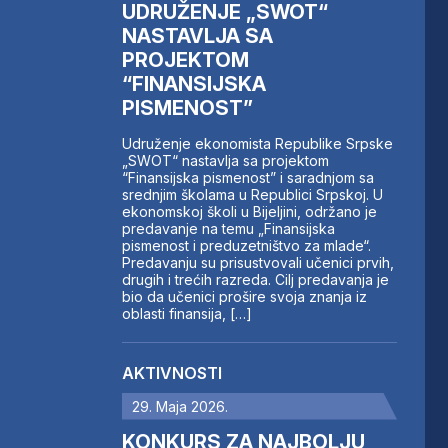
UDRUŽENJE „SWOT“
NASTAVLJA SA
PROJEKTOM
“FINANSIJSKA
PISMENOST”
Udruženje ekonomista Republike Srpske
„SWOT“ nastavlja sa projektom
“Finansijska pismenost” i saradnjom sa
srednjim školama u Republici Srpskoj. U
ekonomskoj školi u Bijeljini, održano je
predavanje na temu „Finansijska
pismenost i preduzetništvo za mlade“.
Predavanju su prisustvovali učenici prvih,
drugih i trećih razreda. Cilj predavanja je
bio da učenici prošire svoja znanja iz
oblasti finansija, […]
AKTIVNOSTI
29. Maja 2026.
KONKURS ZA NAJBOLJU