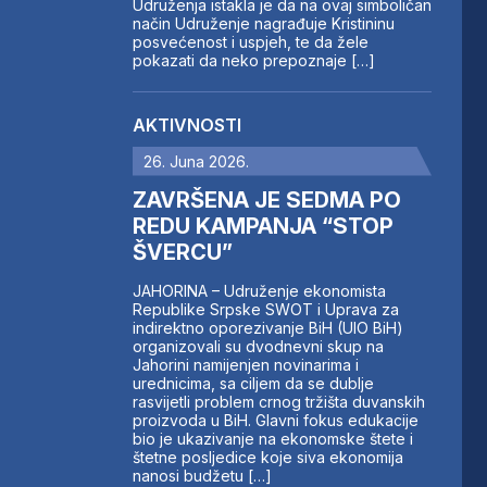
Udruženja istakla je da na ovaj simboličan
način Udruženje nagrađuje Kristininu
posvećenost i uspjeh, te da žele
pokazati da neko prepoznaje […]
AKTIVNOSTI
26. Juna 2026.
ZAVRŠENA JE SEDMA PO
REDU KAMPANJA “STOP
ŠVERCU”
JAHORINA – Udruženje ekonomista
Republike Srpske SWOT i Uprava za
indirektno oporezivanje BiH (UIO BiH)
organizovali su dvodnevni skup na
Jahorini namijenjen novinarima i
urednicima, sa ciljem da se dublje
rasvijetli problem crnog tržišta duvanskih
proizvoda u BiH. Glavni fokus edukacije
bio je ukazivanje na ekonomske štete i
štetne posljedice koje siva ekonomija
nanosi budžetu […]