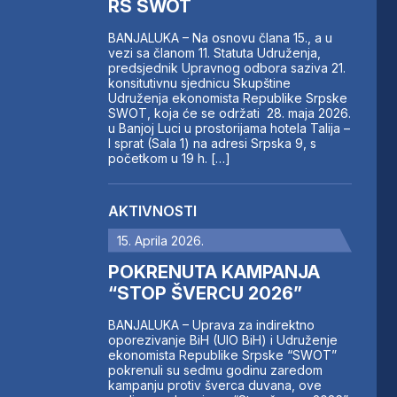
RS SWOT
BANJALUKA – Na osnovu člana 15., a u
vezi sa članom 11. Statuta Udruženja,
predsjednik Upravnog odbora saziva 21.
konsitutivnu sjednicu Skupštine
Udruženja ekonomista Republike Srpske
SWOT, koja će se održati 28. maja 2026.
u Banjoj Luci u prostorijama hotela Talija –
I sprat (Sala 1) na adresi Srpska 9, s
početkom u 19 h. […]
AKTIVNOSTI
15. Aprila 2026.
POKRENUTA KAMPANJA
“STOP ŠVERCU 2026”
BANJALUKA – Uprava za indirektno
oporezivanje BiH (UIO BiH) i Udruženje
ekonomista Republike Srpske “SWOT”
pokrenuli su sedmu godinu zaredom
kampanju protiv šverca duvana, ove