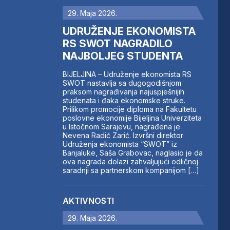
29. Maja 2026.
UDRUŽENJE EKONOMISTA
RS SWOT NAGRADILO
NAJBOLJEG STUDENTA
BIJELJINA – Udruženje ekonomista RS
SWOT nastavlja sa dugogodišnjom
praksom nagrađivanja najuspješnijih
studenata i đaka ekonomske struke.
Prilikom promocije diploma na Fakultetu
poslovne ekonomije Bijeljina Univerziteta
u Istočnom Sarajevu, nagrađena je
Nevena Radić Zarić. Izvršni direktor
Udruženja ekonomista “SWOT” iz
Banjaluke, Saša Grabovac, naglasio je da
ova nagrada dolazi zahvaljujući odličnoj
saradnji sa partnerskom kompanijom […]
AKTIVNOSTI
29. Maja 2026.