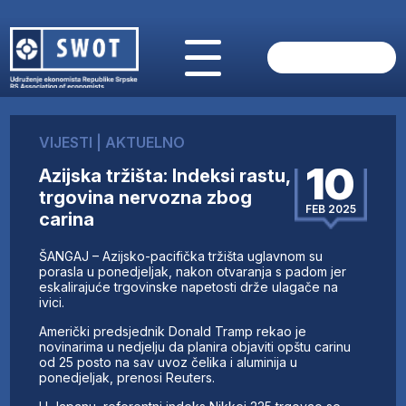
POČETNA
O NAMA
VIJESTI
|
AKTUELNO
VIJESTI
10
Azijska tržišta: Indeksi rastu,
AKTUELNO
trgovina nervozna zbog
ANALIZE
FEB 2025
carina
KOMPANIJE
FINANSIJE
ŠANGAJ – Azijsko-pacifička tržišta uglavnom su
IZ STRANIH MEDIJA
porasla u ponedjeljak, nakon otvaranja s padom jer
eskalirajuće trgovinske napetosti drže ulagače na
AKTIVNOSTI
ivici.
SWOT INTERVJU
Američki predsjednik Donald Tramp rekao je
UČLANI SE
novinarima u nedjelju da planira objaviti opštu carinu
od 25 posto na sav uvoz čelika i aluminija u
KONTAKT
ponedjeljak, prenosi Reuters.