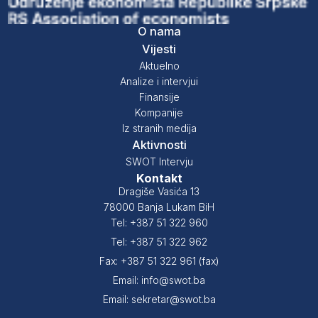
O nama
Vijesti
Aktuelno
Analize i intervjui
Finansije
Kompanije
Iz stranih medija
Aktivnosti
SWOT Intervju
Kontakt
Dragiše Vasića 13
78000 Banja Lukam BiH
Tel: +387 51 322 960
Tel: +387 51 322 962
Fax: +387 51 322 961 (fax)
Email: info@swot.ba
Email: sekretar@swot.ba