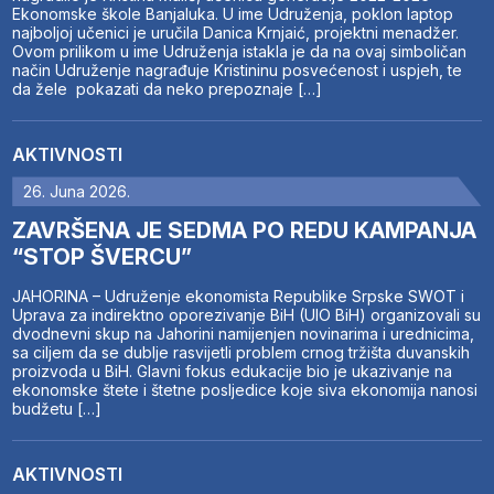
Ekonomske škole Banjaluka. U ime Udruženja, poklon laptop
najboljoj učenici je uručila Danica Krnjaić, projektni menadžer.
Ovom prilikom u ime Udruženja istakla je da na ovaj simboličan
način Udruženje nagrađuje Kristininu posvećenost i uspjeh, te
da žele pokazati da neko prepoznaje […]
AKTIVNOSTI
26. Juna 2026.
ZAVRŠENA JE SEDMA PO REDU KAMPANJA
“STOP ŠVERCU”
JAHORINA – Udruženje ekonomista Republike Srpske SWOT i
Uprava za indirektno oporezivanje BiH (UIO BiH) organizovali su
dvodnevni skup na Jahorini namijenjen novinarima i urednicima,
sa ciljem da se dublje rasvijetli problem crnog tržišta duvanskih
proizvoda u BiH. Glavni fokus edukacije bio je ukazivanje na
ekonomske štete i štetne posljedice koje siva ekonomija nanosi
budžetu […]
AKTIVNOSTI