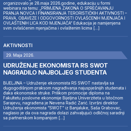
organizovalo je 28.maja 2026.godine, edukaciju u formi
webinara na temu: „PRIMJENA ZAKONA O SPREČAVANJU
PRANJA NOVCA I FINANSIRANJA TERORISTIČKIH AKTIVNOSTI –
PRAVA, OBAVEZE I ODGOVORNOSTI OVLAŠĆENIH MJENJAČA I
OVLAŠTENIH LICA KOD MJENJAČA“ Edukacija je namijenjena
svim ovlašćenim mjenjačima i ovlaštenim licima […]
AKTIVNOSTI
29. Maja 2026.
UDRUŽENJE EKONOMISTA RS SWOT
NAGRADILO NAJBOLJEG STUDENTA
BIJELJINA – Udruženje ekonomista RS SWOT nastavlja sa
dugogodišnjom praksom nagrađivanja najuspješnijih studenata i
đaka ekonomske struke. Prilikom promocije diploma na
Fakultetu poslovne ekonomije Bijeljina Univerziteta u Istočnom
Sarajevu, nagrađena je Nevena Radić Zarić. Izvršni direktor
Udruženja ekonomista “SWOT” iz Banjaluke, Saša Grabovac,
naglasio je da ova nagrada dolazi zahvaljujući odličnoj saradnji
sa partnerskom kompanijom […]