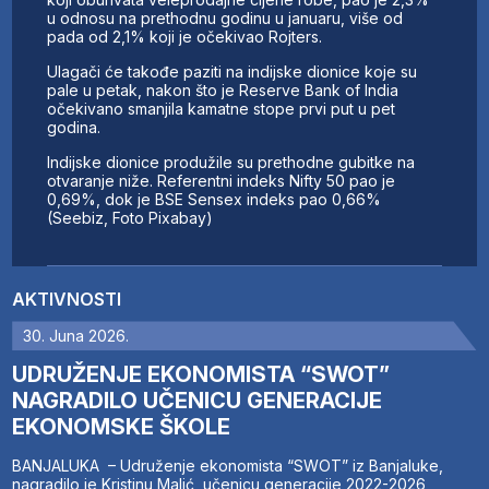
u odnosu na prethodnu godinu u januaru, više od
pada od 2,1% koji je očekivao Rojters.
Ulagači će takođe paziti na indijske dionice koje su
pale u petak, nakon što je Reserve Bank of India
očekivano smanjila kamatne stope prvi put u pet
godina.
Indijske dionice produžile su prethodne gubitke na
otvaranje niže. Referentni indeks Nifty 50 pao je
0,69%, dok je BSE Sensex indeks pao 0,66%
(Seebiz, Foto Pixabay)
AKTIVNOSTI
30. Juna 2026.
UDRUŽENJE EKONOMISTA “SWOT”
NAGRADILO UČENICU GENERACIJE
EKONOMSKE ŠKOLE
BANJALUKA – Udruženje ekonomista “SWOT” iz Banjaluke,
nagradilo je Kristinu Malić, učenicu generacije 2022-2026