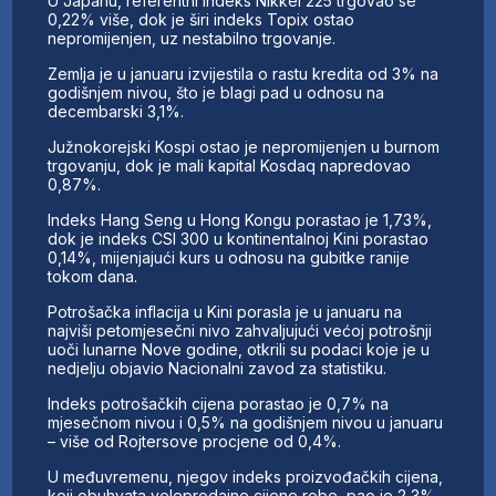
U Japanu, referentni indeks Nikkei 225 trgovao se
0,22% više, dok je širi indeks Topix ostao
nepromijenjen, uz nestabilno trgovanje.
Zemlja je u januaru izvijestila o rastu kredita od 3% na
godišnjem nivou, što je blagi pad u odnosu na
decembarski 3,1%.
Južnokorejski Kospi ostao je nepromijenjen u burnom
trgovanju, dok je mali kapital Kosdaq napredovao
0,87%.
Indeks Hang Seng u Hong Kongu porastao je 1,73%,
dok je indeks CSI 300 u kontinentalnoj Kini porastao
0,14%, mijenjajući kurs u odnosu na gubitke ranije
tokom dana.
Potrošačka inflacija u Kini porasla je u januaru na
najviši petomjesečni nivo zahvaljujući većoj potrošnji
uoči lunarne Nove godine, otkrili su podaci koje je u
nedjelju objavio Nacionalni zavod za statistiku.
Indeks potrošačkih cijena porastao je 0,7% na
mjesečnom nivou i 0,5% na godišnjem nivou u januaru
– više od Rojtersove procjene od 0,4%.
U međuvremenu, njegov indeks proizvođačkih cijena,
koji obuhvata veleprodajne cijene robe, pao je 2,3%