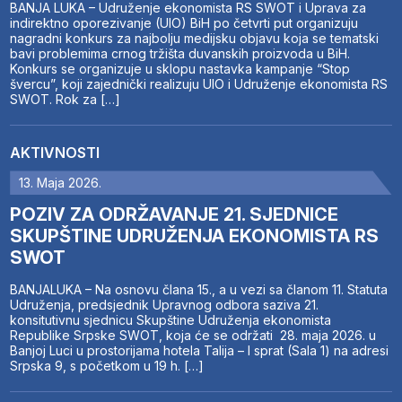
BANJA LUKA – Udruženje ekonomista RS SWOT i Uprava za
indirektno oporezivanje (UIO) BiH po četvrti put organizuju
nagradni konkurs za najbolju medijsku objavu koja se tematski
bavi problemima crnog tržišta duvanskih proizvoda u BiH.
Konkurs se organizuje u sklopu nastavka kampanje “Stop
švercu”, koji zajednički realizuju UIO i Udruženje ekonomista RS
SWOT. Rok za […]
AKTIVNOSTI
13. Maja 2026.
POZIV ZA ODRŽAVANJE 21. SJEDNICE
SKUPŠTINE UDRUŽENJA EKONOMISTA RS
SWOT
BANJALUKA – Na osnovu člana 15., a u vezi sa članom 11. Statuta
Udruženja, predsjednik Upravnog odbora saziva 21.
konsitutivnu sjednicu Skupštine Udruženja ekonomista
Republike Srpske SWOT, koja će se održati 28. maja 2026. u
Banjoj Luci u prostorijama hotela Talija – I sprat (Sala 1) na adresi
Srpska 9, s početkom u 19 h. […]