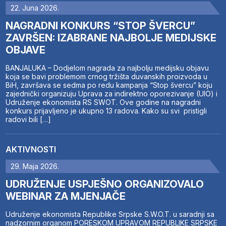
22. Juna 2026.
NAGRADNI KONKURS “STOP ŠVERCU”
ZAVRŠEN: IZABRANE NAJBOLJE MEDIJSKE
OBJAVE
BANJALUKA – Dodjelom nagrada za najbolju medijsku objavu
koja se bavi problemom crnog tržišta duvanskih proizvoda u
BiH, završava se sedma po redu kampanja “Stop švercu” koju
zajednički organizuju Uprava za indirektno oporezivanje (UIO) i
Udruženje ekonomista RS SWOT. Ove godine na nagradni
konkurs prijavljeno je ukupno 13 radova. Kako su svi pristigli
radovi bili […]
AKTIVNOSTI
29. Maja 2026.
UDRUŽENJE USPJEŠNO ORGANIZOVALO
WEBINAR ZA MJENJAČE
Udruženje ekonomista Republike Srpske S.W.O.T. u saradnji sa
nadzornim organom PORESKOM UPRAVOM REPUBLIKE SRPSKE