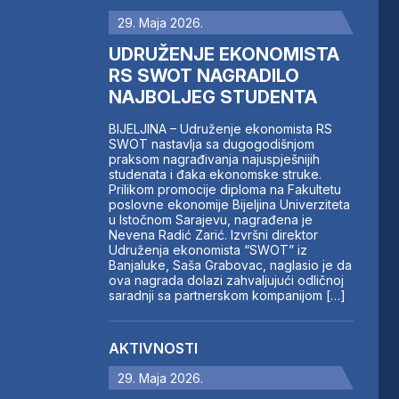
29. Maja 2026.
UDRUŽENJE EKONOMISTA
RS SWOT NAGRADILO
NAJBOLJEG STUDENTA
BIJELJINA – Udruženje ekonomista RS
SWOT nastavlja sa dugogodišnjom
praksom nagrađivanja najuspješnijih
studenata i đaka ekonomske struke.
Prilikom promocije diploma na Fakultetu
poslovne ekonomije Bijeljina Univerziteta
u Istočnom Sarajevu, nagrađena je
Nevena Radić Zarić. Izvršni direktor
Udruženja ekonomista “SWOT” iz
Banjaluke, Saša Grabovac, naglasio je da
ova nagrada dolazi zahvaljujući odličnoj
saradnji sa partnerskom kompanijom […]
AKTIVNOSTI
29. Maja 2026.