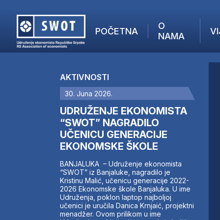
O
POČETNA
VI
NAMA
POČETNA
O NAMA
AKTIVNOSTI
VIJESTI
30. Juna 2026.
AKTUELNO
F
ANALIZE
UDRUŽENJE EKONOMISTA
I
KOMPANIJE
“SWOT” NAGRADILO
UČENICU GENERACIJE
FINANSIJE
EKONOMSKE ŠKOLE
IZ STRANIH MEDIJA
AKTIVNOSTI
BANJALUKA – Udruženje ekonomista
“SWOT” iz Banjaluke, nagradilo je
SWOT INTERVJU
Kristinu Malić, učenicu generacije 2022-
UČLANI SE
2026 Ekonomske škole Banjaluka. U ime
Udruženja, poklon laptop najboljoj
KONTAKT
učenici je uručila Danica Krnjaić, projektni
menadžer. Ovom prilikom u ime