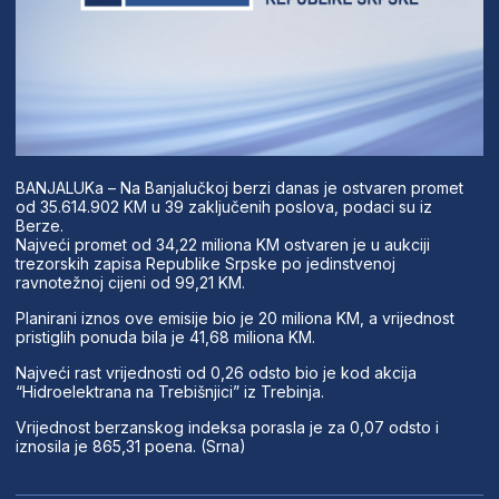
BANJALUKa – Na Banjalučkoj berzi danas je ostvaren promet
od 35.614.902 KM u 39 zaključenih poslova, podaci su iz
Berze.
Najveći promet od 34,22 miliona KM ostvaren je u aukciji
trezorskih zapisa Republike Srpske po jedinstvenoj
ravnotežnoj cijeni od 99,21 KM.
Planirani iznos ove emisije bio je 20 miliona KM, a vrijednost
pristiglih ponuda bila je 41,68 miliona KM.
Najveći rast vrijednosti od 0,26 odsto bio je kod akcija
“Hidroelektrana na Trebišnjici” iz Trebinja.
Vrijednost berzanskog indeksa porasla je za 0,07 odsto i
iznosila je 865,31 poena. (Srna)