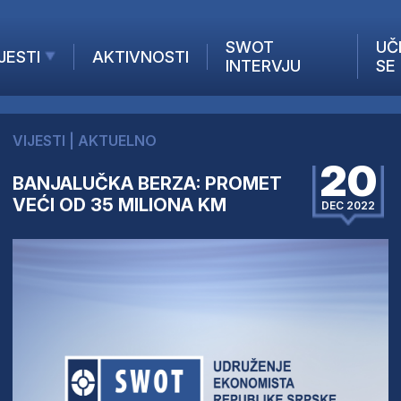
SWOT
UČ
JESTI
AKTIVNOSTI
INTERVJU
SE
AKTUELNO
ANALIZE
VIJESTI
|
AKTUELNO
KOMPANIJE
20
INANSIJE
BANJALUČKA BERZA: PROMET
VEĆI OD 35 MILIONA KM
Z STRANIH MEDIJA
DEC 2022