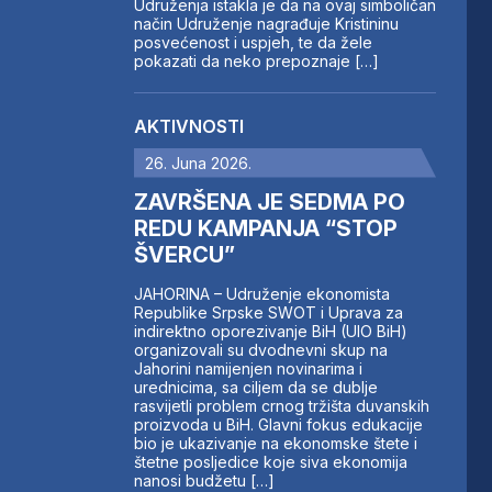
Udruženja istakla je da na ovaj simboličan
način Udruženje nagrađuje Kristininu
posvećenost i uspjeh, te da žele
pokazati da neko prepoznaje […]
AKTIVNOSTI
26. Juna 2026.
ZAVRŠENA JE SEDMA PO
REDU KAMPANJA “STOP
ŠVERCU”
JAHORINA – Udruženje ekonomista
Republike Srpske SWOT i Uprava za
indirektno oporezivanje BiH (UIO BiH)
organizovali su dvodnevni skup na
Jahorini namijenjen novinarima i
urednicima, sa ciljem da se dublje
rasvijetli problem crnog tržišta duvanskih
proizvoda u BiH. Glavni fokus edukacije
bio je ukazivanje na ekonomske štete i
štetne posljedice koje siva ekonomija
nanosi budžetu […]