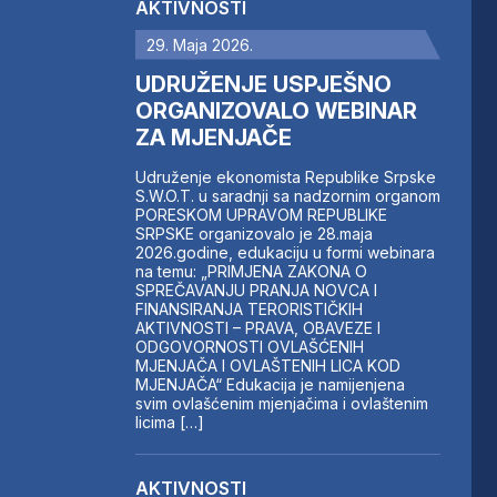
AKTIVNOSTI
29. Maja 2026.
UDRUŽENJE USPJEŠNO
ORGANIZOVALO WEBINAR
ZA MJENJAČE
Udruženje ekonomista Republike Srpske
S.W.O.T. u saradnji sa nadzornim organom
PORESKOM UPRAVOM REPUBLIKE
SRPSKE organizovalo je 28.maja
2026.godine, edukaciju u formi webinara
na temu: „PRIMJENA ZAKONA O
SPREČAVANJU PRANJA NOVCA I
FINANSIRANJA TERORISTIČKIH
AKTIVNOSTI – PRAVA, OBAVEZE I
ODGOVORNOSTI OVLAŠĆENIH
MJENJAČA I OVLAŠTENIH LICA KOD
MJENJAČA“ Edukacija je namijenjena
svim ovlašćenim mjenjačima i ovlaštenim
licima […]
AKTIVNOSTI