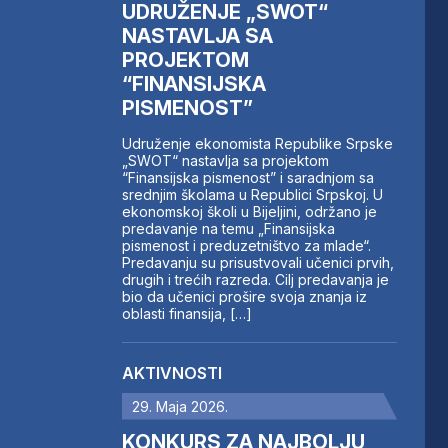
UDRUŽENJE „SWOT“
NASTAVLJA SA
PROJEKTOM
“FINANSIJSKA
PISMENOST”
Udruženje ekonomista Republike Srpske
„SWOT“ nastavlja sa projektom
“Finansijska pismenost” i saradnjom sa
srednjim školama u Republici Srpskoj. U
ekonomskoj školi u Bijeljini, održano je
predavanje na temu „Finansijska
pismenost i preduzetništvo za mlade“.
Predavanju su prisustvovali učenici prvih,
drugih i trećih razreda. Cilj predavanja je
bio da učenici prošire svoja znanja iz
oblasti finansija, […]
AKTIVNOSTI
29. Maja 2026.
KONKURS ZA NAJBOLJU