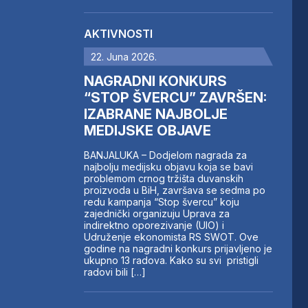
AKTIVNOSTI
22. Juna 2026.
NAGRADNI KONKURS
“STOP ŠVERCU” ZAVRŠEN:
IZABRANE NAJBOLJE
MEDIJSKE OBJAVE
BANJALUKA – Dodjelom nagrada za
najbolju medijsku objavu koja se bavi
problemom crnog tržišta duvanskih
proizvoda u BiH, završava se sedma po
redu kampanja “Stop švercu” koju
zajednički organizuju Uprava za
indirektno oporezivanje (UIO) i
Udruženje ekonomista RS SWOT. Ove
godine na nagradni konkurs prijavljeno je
ukupno 13 radova. Kako su svi pristigli
radovi bili […]