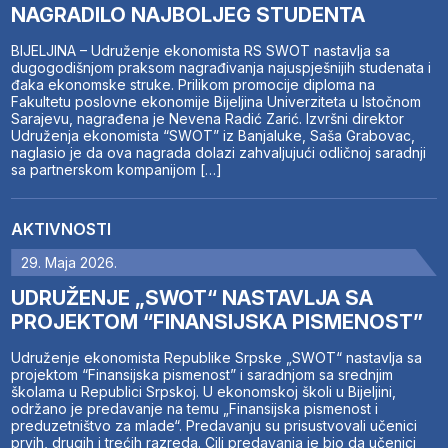
NAGRADILO NAJBOLJEG STUDENTA
BIJELJINA – Udruženje ekonomista RS SWOT nastavlja sa
dugogodišnjom praksom nagrađivanja najuspješnijih studenata i
đaka ekonomske struke. Prilikom promocije diploma na
Fakultetu poslovne ekonomije Bijeljina Univerziteta u Istočnom
Sarajevu, nagrađena je Nevena Radić Zarić. Izvršni direktor
Udruženja ekonomista “SWOT” iz Banjaluke, Saša Grabovac,
naglasio je da ova nagrada dolazi zahvaljujući odličnoj saradnji
sa partnerskom kompanijom […]
AKTIVNOSTI
29. Maja 2026.
UDRUŽENJE „SWOT“ NASTAVLJA SA
PROJEKTOM “FINANSIJSKA PISMENOST”
Udruženje ekonomista Republike Srpske „SWOT“ nastavlja sa
projektom “Finansijska pismenost” i saradnjom sa srednjim
školama u Republici Srpskoj. U ekonomskoj školi u Bijeljini,
održano je predavanje na temu „Finansijska pismenost i
preduzetništvo za mlade“. Predavanju su prisustvovali učenici
prvih, drugih i trećih razreda. Cilj predavanja je bio da učenici