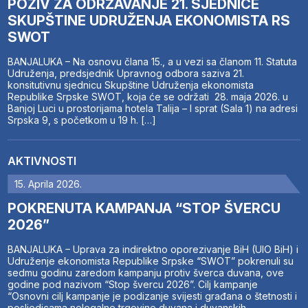
POZIV ZA ODRŽAVANJE 21. SJEDNICE
SKUPŠTINE UDRUŽENJA EKONOMISTA RS
SWOT
BANJALUKA – Na osnovu člana 15., a u vezi sa članom 11. Statuta
Udruženja, predsjednik Upravnog odbora saziva 21.
konsitutivnu sjednicu Skupštine Udruženja ekonomista
Republike Srpske SWOT, koja će se održati 28. maja 2026. u
Banjoj Luci u prostorijama hotela Talija – I sprat (Sala 1) na adresi
Srpska 9, s početkom u 19 h. […]
AKTIVNOSTI
15. Aprila 2026.
POKRENUTA KAMPANJA “STOP ŠVERCU
2026”
BANJALUKA – Uprava za indirektno oporezivanje BiH (UIO BiH) i
Udruženje ekonomista Republike Srpske “SWOT” pokrenuli su
sedmu godinu zaredom kampanju protiv šverca duvana, ove
godine pod nazivom “Stop švercu 2026”. Cilj kampanje
“Osnovni cilj kampanje je podizanje svijesti građana o štetnosti i
posljedicama nelegalne trgovine duvana i duvanskih