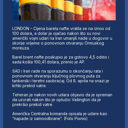
LONDON – Cijena barela nafte vratila se na iznos od
100 dolara, a dolar je ojačao nakon što su novi
američki vojni udari na Iran umanjili nade u dogovor u
skorije vrijeme o ponovnom otvaranju Ormuskog
moreuza.
Barel brent nafte poskupio je za gotovo 4,5 odsto i
sada košta 100,41 dolara, prenio je AP.
SAD i Iran rade na sporazumu o okončanju rata i
ponovnom otvaranju ključnog plovnog puta za
tankerski i teretni saobraćaj. Od 8. aprila na snazi je
krhki prekid vatre.
Teheran je nakon novih udara objavio da je spreman
da uzvrati nakon što je optužio Vašington da je
prekršio prekid vatre.
Američka Centralna komanda opisala je udare kao
“napade iz samoodbrane”. (Foto Pixnio)