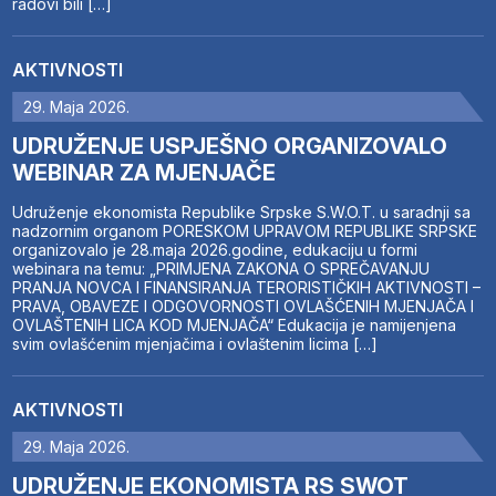
radovi bili […]
AKTIVNOSTI
29. Maja 2026.
UDRUŽENJE USPJEŠNO ORGANIZOVALO
WEBINAR ZA MJENJAČE
Udruženje ekonomista Republike Srpske S.W.O.T. u saradnji sa
nadzornim organom PORESKOM UPRAVOM REPUBLIKE SRPSKE
organizovalo je 28.maja 2026.godine, edukaciju u formi
webinara na temu: „PRIMJENA ZAKONA O SPREČAVANJU
PRANJA NOVCA I FINANSIRANJA TERORISTIČKIH AKTIVNOSTI –
PRAVA, OBAVEZE I ODGOVORNOSTI OVLAŠĆENIH MJENJAČA I
OVLAŠTENIH LICA KOD MJENJAČA“ Edukacija je namijenjena
svim ovlašćenim mjenjačima i ovlaštenim licima […]
AKTIVNOSTI
29. Maja 2026.
UDRUŽENJE EKONOMISTA RS SWOT