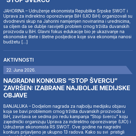
JAHORINA – Udruženje ekonomista Republike Srpske SWOT i
Uprava za indirektno oporezivanje BiH (UIO BiH) organizovali su
dvodnevni skup na Jahorini namijenjen novinarima i urednicima,
sa ciljem da se dublje rasvijetli problem crnog tržišta duvanskih
proizvoda u BiH. Glavni fokus edukacije bio je ukazivanje na
ekonomske štete i štetne posljedice koje siva ekonomija nanosi
budžetu […]
AKTIVNOSTI
22. Juna 2026.
NAGRADNI KONKURS “STOP ŠVERCU”
ZAVRŠEN: IZABRANE NAJBOLJE MEDIJSKE
OBJAVE
BANJALUKA – Dodjelom nagrada za najbolju medijsku objavu
koja se bavi problemom crnog tržišta duvanskih proizvoda u
BiH, završava se sedma po redu kampanja “Stop švercu” koju
zajednički organizuju Uprava za indirektno oporezivanje (UIO) i
Udruženje ekonomista RS SWOT. Ove godine na nagradni
konkurs prijavljeno je ukupno 13 radova. Kako su svi pristigli