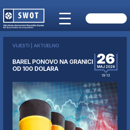
POČETNA
O NAMA
VIJESTI
|
AKTUELNO
VIJESTI
26
AKTUELNO
BAREL PONOVO NA GRANICI
ANALIZE
MAJ 2026
OD 100 DOLARA
KOMPANIJE
19:13
FINANSIJE
IZ STRANIH MEDIJA
AKTIVNOSTI
SWOT INTERVJU
UČLANI SE
KONTAKT