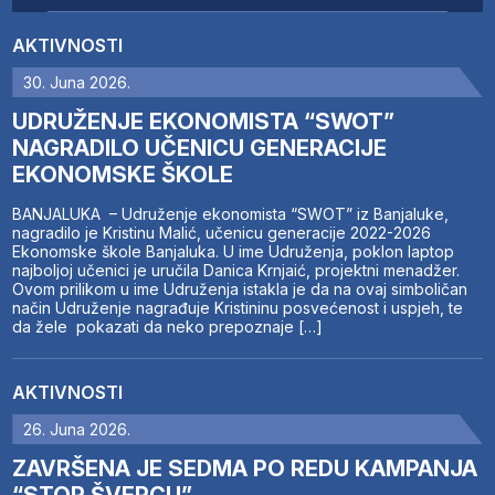
AKTIVNOSTI
30. Juna 2026.
UDRUŽENJE EKONOMISTA “SWOT”
NAGRADILO UČENICU GENERACIJE
EKONOMSKE ŠKOLE
BANJALUKA – Udruženje ekonomista “SWOT” iz Banjaluke,
nagradilo je Kristinu Malić, učenicu generacije 2022-2026
Ekonomske škole Banjaluka. U ime Udruženja, poklon laptop
najboljoj učenici je uručila Danica Krnjaić, projektni menadžer.
Ovom prilikom u ime Udruženja istakla je da na ovaj simboličan
način Udruženje nagrađuje Kristininu posvećenost i uspjeh, te
da žele pokazati da neko prepoznaje […]
AKTIVNOSTI
26. Juna 2026.
ZAVRŠENA JE SEDMA PO REDU KAMPANJA
“STOP ŠVERCU”