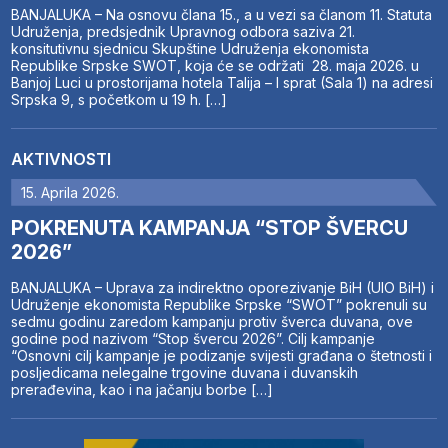
BANJALUKA – Na osnovu člana 15., a u vezi sa članom 11. Statuta
Udruženja, predsjednik Upravnog odbora saziva 21.
konsitutivnu sjednicu Skupštine Udruženja ekonomista
Republike Srpske SWOT, koja će se održati 28. maja 2026. u
Banjoj Luci u prostorijama hotela Talija – I sprat (Sala 1) na adresi
Srpska 9, s početkom u 19 h. […]
AKTIVNOSTI
15. Aprila 2026.
POKRENUTA KAMPANJA “STOP ŠVERCU
2026”
BANJALUKA – Uprava za indirektno oporezivanje BiH (UIO BiH) i
Udruženje ekonomista Republike Srpske “SWOT” pokrenuli su
sedmu godinu zaredom kampanju protiv šverca duvana, ove
godine pod nazivom “Stop švercu 2026”. Cilj kampanje
“Osnovni cilj kampanje je podizanje svijesti građana o štetnosti i
posljedicama nelegalne trgovine duvana i duvanskih
prerađevina, kao i na jačanju borbe […]