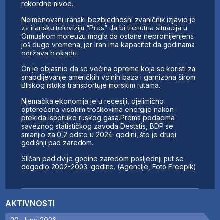
rekordne nivoe.
Neimenovani iranski bezbjednosni zvaničnik izjavio je
za iransku televiziju “Pres” da bi trenutna situacija u
Ormuskom moreuzu mogla da ostane nepromijenjena
još dugo vremena, jer Iran ima kapacitet da godinama
održava blokadu.
On je objasnio da se većina opreme koja se koristi za
snabdijevanje američkih vojnih baza i garnizona širom
Bliskog istoka transportuje morskim rutama.
Njemačka ekonomija je u recesiji, djelimično
opterećena visokim troškovima energije nakon
prekida isporuke ruskog gasa.Prema podacima
saveznog statističkog zavoda Destatis, BDP se
smanjio za 0,2 odsto u 2024. godini, što je drugi
godišnji pad zaredom.
Sličan pad dvije godine zaredom posljednji put se
dogodio 2002-2003. godine. (Agencije, Foto Freepik)
AKTIVNOSTI
30. Juna 2026.