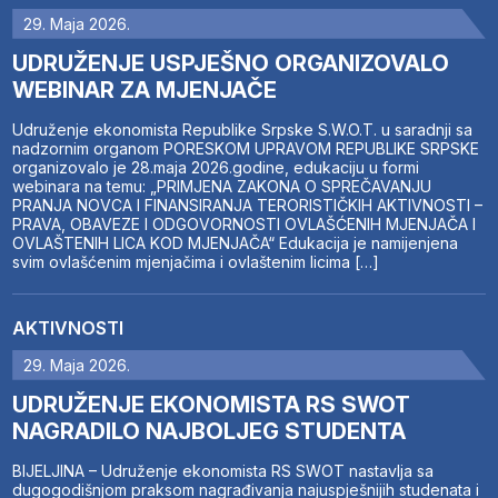
29. Maja 2026.
UDRUŽENJE USPJEŠNO ORGANIZOVALO
WEBINAR ZA MJENJAČE
Udruženje ekonomista Republike Srpske S.W.O.T. u saradnji sa
nadzornim organom PORESKOM UPRAVOM REPUBLIKE SRPSKE
organizovalo je 28.maja 2026.godine, edukaciju u formi
webinara na temu: „PRIMJENA ZAKONA O SPREČAVANJU
PRANJA NOVCA I FINANSIRANJA TERORISTIČKIH AKTIVNOSTI –
PRAVA, OBAVEZE I ODGOVORNOSTI OVLAŠĆENIH MJENJAČA I
OVLAŠTENIH LICA KOD MJENJAČA“ Edukacija je namijenjena
svim ovlašćenim mjenjačima i ovlaštenim licima […]
AKTIVNOSTI
29. Maja 2026.
UDRUŽENJE EKONOMISTA RS SWOT
NAGRADILO NAJBOLJEG STUDENTA
BIJELJINA – Udruženje ekonomista RS SWOT nastavlja sa
dugogodišnjom praksom nagrađivanja najuspješnijih studenata i