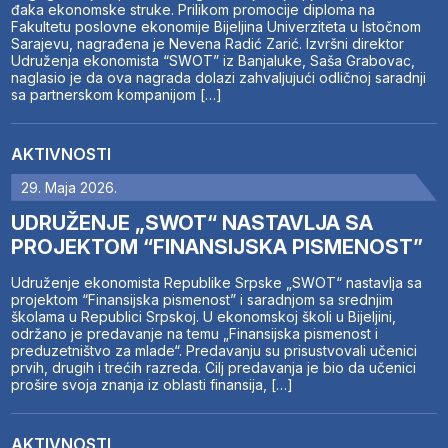
đaka ekonomske struke. Prilikom promocije diploma na
Fakultetu poslovne ekonomije Bijeljina Univerziteta u Istočnom
Sarajevu, nagrađena je Nevena Radić Zarić. Izvršni direktor
Udruženja ekonomista “SWOT” iz Banjaluke, Saša Grabovac,
naglasio je da ova nagrada dolazi zahvaljujući odličnoj saradnji
sa partnerskom kompanijom […]
AKTIVNOSTI
29. Maja 2026.
UDRUŽENJE „SWOT“ NASTAVLJA SA
PROJEKTOM “FINANSIJSKA PISMENOST”
Udruženje ekonomista Republike Srpske „SWOT“ nastavlja sa
projektom “Finansijska pismenost” i saradnjom sa srednjim
školama u Republici Srpskoj. U ekonomskoj školi u Bijeljini,
održano je predavanje na temu „Finansijska pismenost i
preduzetništvo za mlade“. Predavanju su prisustvovali učenici
prvih, drugih i trećih razreda. Cilj predavanja je bio da učenici
prošire svoja znanja iz oblasti finansija, […]
AKTIVNOSTI