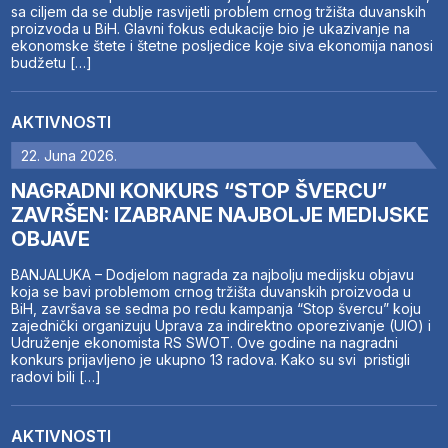
sa ciljem da se dublje rasvijetli problem crnog tržišta duvanskih
proizvoda u BiH. Glavni fokus edukacije bio je ukazivanje na
ekonomske štete i štetne posljedice koje siva ekonomija nanosi
budžetu […]
AKTIVNOSTI
22. Juna 2026.
NAGRADNI KONKURS “STOP ŠVERCU”
ZAVRŠEN: IZABRANE NAJBOLJE MEDIJSKE
OBJAVE
BANJALUKA – Dodjelom nagrada za najbolju medijsku objavu
koja se bavi problemom crnog tržišta duvanskih proizvoda u
BiH, završava se sedma po redu kampanja “Stop švercu” koju
zajednički organizuju Uprava za indirektno oporezivanje (UIO) i
Udruženje ekonomista RS SWOT. Ove godine na nagradni
konkurs prijavljeno je ukupno 13 radova. Kako su svi pristigli
radovi bili […]
AKTIVNOSTI