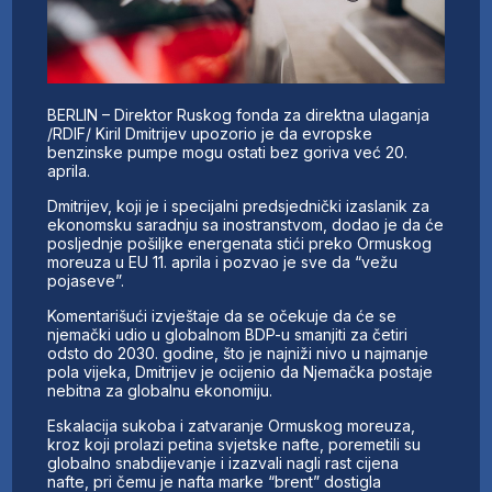
BERLIN – Direktor Ruskog fonda za direktna ulaganja
/RDIF/ Kiril Dmitrijev upozorio je da evropske
benzinske pumpe mogu ostati bez goriva već 20.
aprila.
Dmitrijev, koji je i specijalni predsjednički izaslanik za
ekonomsku saradnju sa inostranstvom, dodao je da će
posljednje pošiljke energenata stići preko Ormuskog
moreuza u EU 11. aprila i pozvao je sve da “vežu
pojaseve”.
Komentarišući izvještaje da se očekuje da će se
njemački udio u globalnom BDP-u smanjiti za četiri
odsto do 2030. godine, što je najniži nivo u najmanje
pola vijeka, Dmitrijev je ocijenio da Njemačka postaje
nebitna za globalnu ekonomiju.
Eskalacija sukoba i zatvaranje Ormuskog moreuza,
kroz koji prolazi petina svjetske nafte, poremetili su
globalno snabdijevanje i izazvali nagli rast cijena
nafte, pri čemu je nafta marke “brent” dostigla