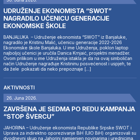
UDRUŽENJE EKONOMISTA “SWOT”
NAGRADILO UČENICU GENERACIJE
EKONOMSKE ŠKOLE
BANJALUKA – Udruženje ekonomista “SWOT” iz Banjaluke,
nagradilo je Kristinu Malić, učenicu generacije 2022-2026
Ekonomske škole Banjaluka. U ime Udruženja, poklon laptop
najboljoj učenici je uručila Danica Krnjaić, projektni menadžer.
Ovom prilikom u ime Udruženja istakla je da na ovaj simboličan
način Udruženje nagrađuje Kristininu posvećenost i uspjeh, te
da žele pokazati da neko prepoznaje […]
AKTIVNOSTI
26. Juna 2026.
ZAVRŠENA JE SEDMA PO REDU KAMPANJA
“STOP ŠVERCU”
JAHORINA – Udruženje ekonomista Republike Srpske SWOT i
Uprava za indirektno oporezivanje BiH (UIO BiH) organizovali su
dvodnevni skup na Jahorini namijenjen novinarima i urednicima,