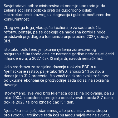
Savjetodavni odbor ministarstva ekonomije upozorio je da
željena socijalna politika preti da dugoročno oslabi
makroekonomski razvoj, uz stagnaciju i gubitak međunarodne
konkurentnosti.
Zbog svega toga, vladajuća koalicija je za sada odložila
reformu penzija, pa se očekuje da nadležna komisija neće
predstaviti prijedloge u tom smislu prije sredine 2027, dodaje
Bild.
Isto tako, odloženo je i pitanje rješenja zdravstvenog
osiguranja čijim fondovima će naredne godine nedostajati četiri
milijarde evra, a 2027. čak 12 milijardi, navodi nemački list.
Udio sredstava za socijalna davanja u okviru BDP-a u
Njemačkoj je rastao, pa je tako 1990. iznosio 24,1 odsto, a
danas je to 31,2 procenta, što znači da skoro svaki treći evro
od ukupne ekonomske proizvodnje sada odlazi na socijalna
davanja.
Istovremeno, sve veći broj Nijemaca odlazi na bolovanje, pa su
tako 2004. zaposleni u prosjeku odsustvovali s posla 8,7 dana,
dok je 2023. taj broj iznosio čak 15,1 dan.
Njemačka ima i još jedan minus, a to je da ima veoma skupu
proizvodnju i troškove rada koji su među najvišima na svijetu,