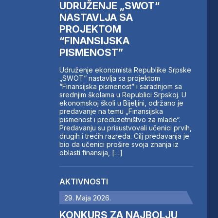
UDRUŽENJE „SWOT“
NASTAVLJA SA
PROJEKTOM
“FINANSIJSKA
PISMENOST”
Udruženje ekonomista Republike Srpske
„SWOT“ nastavlja sa projektom
“Finansijska pismenost” i saradnjom sa
srednjim školama u Republici Srpskoj. U
ekonomskoj školi u Bijeljini, održano je
predavanje na temu „Finansijska
pismenost i preduzetništvo za mlade“.
Predavanju su prisustvovali učenici prvih,
drugih i trećih razreda. Cilj predavanja je
bio da učenici prošire svoja znanja iz
oblasti finansija, […]
AKTIVNOSTI
29. Maja 2026.
KONKURS ZA NAJBOLJU