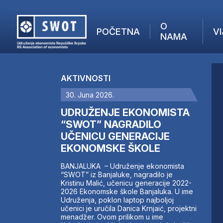
O
POČETNA
VI
NAMA
POČETNA
O NAMA
AKTIVNOSTI
VIJESTI
30. Juna 2026.
AKTUELNO
F
ANALIZE
UDRUŽENJE EKONOMISTA
I
KOMPANIJE
“SWOT” NAGRADILO
UČENICU GENERACIJE
FINANSIJE
EKONOMSKE ŠKOLE
IZ STRANIH MEDIJA
AKTIVNOSTI
BANJALUKA – Udruženje ekonomista
“SWOT” iz Banjaluke, nagradilo je
SWOT INTERVJU
Kristinu Malić, učenicu generacije 2022-
UČLANI SE
2026 Ekonomske škole Banjaluka. U ime
Udruženja, poklon laptop najboljoj
KONTAKT
učenici je uručila Danica Krnjaić, projektni
menadžer. Ovom prilikom u ime