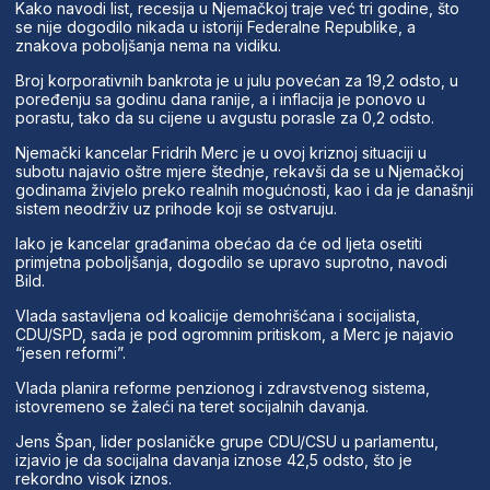
Kako navodi list, recesija u Njemačkoj traje već tri godine, što
se nije dogodilo nikada u istoriji Federalne Republike, a
znakova poboljšanja nema na vidiku.
Broj korporativnih bankrota je u julu povećan za 19,2 odsto, u
poređenju sa godinu dana ranije, a i inflacija je ponovo u
porastu, tako da su cijene u avgustu porasle za 0,2 odsto.
Njemački kancelar Fridrih Merc je u ovoj kriznoj situaciji u
subotu najavio oštre mjere štednje, rekavši da se u Njemačkoj
godinama živjelo preko realnih mogućnosti, kao i da je današnji
sistem neodrživ uz prihode koji se ostvaruju.
Iako je kancelar građanima obećao da će od ljeta osetiti
primjetna poboljšanja, dogodilo se upravo suprotno, navodi
Bild.
Vlada sastavljena od koalicije demohrišćana i socijalista,
CDU/SPD, sada je pod ogromnim pritiskom, a Merc je najavio
“jesen reformi”.
Vlada planira reforme penzionog i zdravstvenog sistema,
istovremeno se žaleći na teret socijalnih davanja.
Jens Špan, lider poslaničke grupe CDU/CSU u parlamentu,
izjavio je da socijalna davanja iznose 42,5 odsto, što je
rekordno visok iznos.