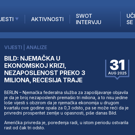
SWOT
UČ
JESTI
AKTIVNOSTI
INTERVJU
SE
AKTUELNO
ANALIZE
VIJESTI
|
ANALIZE
KOMPANIJE
BILD: NJEMAČKA U
31
INANSIJE
EKONOMSKOJ KRIZI,
Z STRANIH MEDIJA
NEZAPOSLENOST PREKO 3
AUG 2025
MILIONA, RECESIJA TRAJE
BERLIN – Njemačka federalna služba za zapošljavanje objavila
je da je broj nezaposlenih premašio tri miliona, a to nisu jedine
loše vijesti s obzirom da je njemačka ekonomija u drugom
kvartalu ove godine opala za 0,3 odsto, pa se može reći da je
privredni prosperitet zemlje u opasnosti, piše danas Bild.
Američka privreda je, poređenja radi, u istom periodu ostvarila
rast od čak tri odsto.