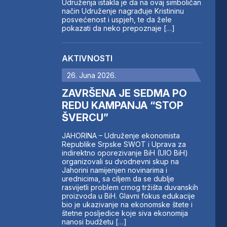
Udruženja istakla je da na ovaj simboličan
način Udruženje nagrađuje Kristininu
posvećenost i uspjeh, te da žele
pokazati da neko prepoznaje […]
AKTIVNOSTI
26. Juna 2026.
ZAVRŠENA JE SEDMA PO
REDU KAMPANJA “STOP
ŠVERCU”
JAHORINA – Udruženje ekonomista
Republike Srpske SWOT i Uprava za
indirektno oporezivanje BiH (UIO BiH)
organizovali su dvodnevni skup na
Jahorini namijenjen novinarima i
urednicima, sa ciljem da se dublje
rasvijetli problem crnog tržišta duvanskih
proizvoda u BiH. Glavni fokus edukacije
bio je ukazivanje na ekonomske štete i
štetne posljedice koje siva ekonomija
nanosi budžetu […]