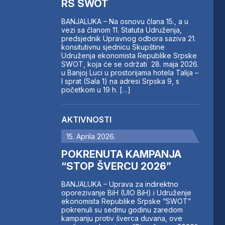
RS SWOT
BANJALUKA – Na osnovu člana 15., a u
vezi sa članom 11. Statuta Udruženja,
predsjednik Upravnog odbora saziva 21.
konsitutivnu sjednicu Skupštine
Udruženja ekonomista Republike Srpske
SWOT, koja će se održati 28. maja 2026.
u Banjoj Luci u prostorijama hotela Talija –
I sprat (Sala 1) na adresi Srpska 9, s
početkom u 19 h. […]
AKTIVNOSTI
15. Aprila 2026.
POKRENUTA KAMPANJA
“STOP ŠVERCU 2026”
BANJALUKA – Uprava za indirektno
oporezivanje BiH (UIO BiH) i Udruženje
ekonomista Republike Srpske “SWOT”
pokrenuli su sedmu godinu zaredom
kampanju protiv šverca duvana, ove