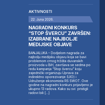
AKTIVNOSTI
22. Juna 2026.
NAGRADNI KONKURS
“STOP ŠVERCU” ZAVRŠEN:
IZABRANE NAJBOLJE
MEDIJSKE OBJAVE
BANJALUKA – Dodjelom nagrada za
najbolju medijsku objavu koja se bavi
problemom crnog tržišta duvanskih
proizvoda u BiH, završava se sedma po
redu kampanja “Stop švercu” koju
zajednički organizuju Uprava za
indirektno oporezivanje (UIO) i
Udruženje ekonomista RS SWOT. Ove
godine na nagradni konkurs prijavljeno je
ukupno 13 radova. Kako su svi pristigli
radovi bili […]