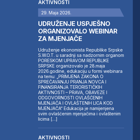
AKTIVNOSTI
29. Maja 2026.
UDRUŽENJE USPJEŠNO
ORGANIZOVALO WEBINAR
ZA MJENJAČE
Udruženje ekonomista Republike Srpske
S.W.O.T. u saradnji sa nadzornim organom
PORESKOM UPRAVOM REPUBLIKE
SRPSKE organizovalo je 28.maja
2026.godine, edukaciju u formi webinara
na temu: „PRIMJENA ZAKONA O
SPREČAVANJU PRANJA NOVCA I
FINANSIRANJA TERORISTIČKIH
AKTIVNOSTI – PRAVA, OBAVEZE I
ODGOVORNOSTI OVLAŠĆENIH
MJENJAČA I OVLAŠTENIH LICA KOD
MJENJAČA“ Edukacija je namijenjena
svim ovlašćenim mjenjačima i ovlaštenim
licima […]
AKTIVNOSTI