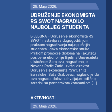
29. Maja 2026.
UDRUŽENJE EKONOMISTA
RS SWOT NAGRADILO
NAJBOLJEG STUDENTA
BIJELJINA – Udruženje ekonomista RS
SWOT nastavlja sa dugogodišnjom
praksom nagrađivanja najuspješnijih
studenata i đaka ekonomske struke.
Prilikom promocije diploma na Fakultetu
poslovne ekonomije Bijeljina Univerziteta
u Istočnom Sarajevu, nagrađena je
Nevena Radić Zarić. Izvršni direktor
Udruženja ekonomista “SWOT” iz
Banjaluke, Saša Grabovac, naglasio je da
ova nagrada dolazi zahvaljujući odličnoj
saradnji sa partnerskom kompanijom […]
AKTIVNOSTI
29. Maja 2026.