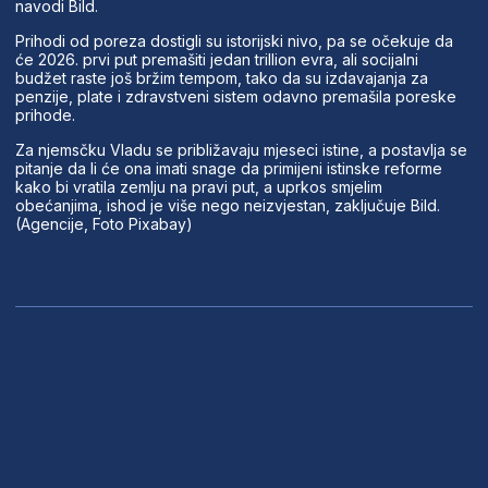
navodi Bild.
Prihodi od poreza dostigli su istorijski nivo, pa se očekuje da
će 2026. prvi put premašiti jedan trillion evra, ali socijalni
budžet raste još bržim tempom, tako da su izdavajanja za
penzije, plate i zdravstveni sistem odavno premašila poreske
prihode.
Za njemsčku Vladu se približavaju mjeseci istine, a postavlja se
pitanje da li će ona imati snage da primijeni istinske reforme
kako bi vratila zemlju na pravi put, a uprkos smjelim
obećanjima, ishod je više nego neizvjestan, zaključuje Bild.
(Agencije, Foto Pixabay)