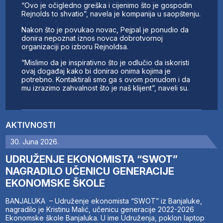
“Ovo je očigledno greška i cijenimo što je gospodin
Rejnolds to shvatio”, navela je kompanija u saopštenju.
Nakon što je povukao novac, Pejpal je ponudio da
donira nepoznat iznos novca dobrotvornoj
organizaciji po izboru Rejnoldsa.
“Mislimo da je inspirativno što je odlučio da iskoristi
ovaj događaj kako bi donirao onima kojima je
potrebno. Kontaktirali smo ga s ovom ponudom i da
mu izrazimo zahvalnost što je naš klijent”, naveli su.
AKTIVNOSTI
30. Juna 2026.
UDRUŽENJE EKONOMISTA “SWOT”
NAGRADILO UČENICU GENERACIJE
EKONOMSKE ŠKOLE
BANJALUKA – Udruženje ekonomista “SWOT” iz Banjaluke,
nagradilo je Kristinu Malić, učenicu generacije 2022-2026
Ekonomske škole Banjaluka. U ime Udruženja, poklon laptop