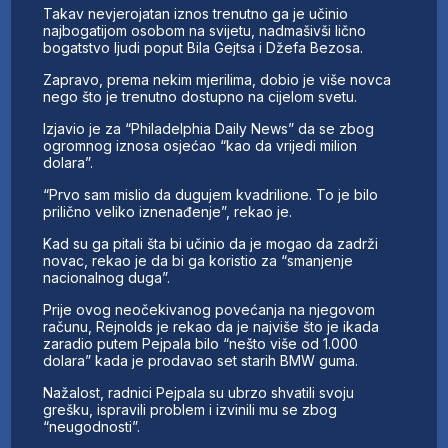
Takav nevjerojatan iznos trenutno ga je učinio
najbogatijom osobom na svijetu, nadmašivši lično
bogatstvo ljudi poput Bila Gejtsa i Džefa Bezosa.
Zapravo, prema nekim mjerilima, dobio je više novca
nego što je trenutno dostupno na cijelom svetu.
Izjavio je za “Philadelphia Daily News” da se zbog
ogromnog iznosa osjećao “kao da vrijedi milion
dolara”.
“Prvo sam mislio da dugujem kvadrilione. To je bilo
prilično veliko iznenađenje”, rekao je.
Kad su ga pitali šta bi učinio da je mogao da zadrži
novac, rekao je da bi ga koristio za “smanjenje
nacionalnog duga”.
Prije ovog neočekivanog povećanja na njegovom
računu, Rejnolds je rekao da je najviše što je ikada
zaradio putem Pejpala bilo “nešto više od 1.000
dolara” kada je prodavao set starih BMW guma.
Nažalost, radnici Pejpala su ubrzo shvatili svoju
grešku, ispravili problem i izvinili mu se zbog
“neugodnosti”.