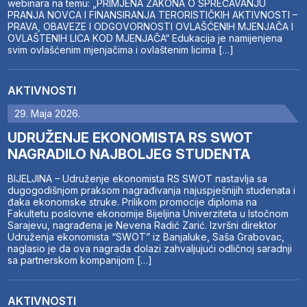
webinara na temu: „PRIMJENA ZAKONA O SPREČAVANJU
PRANJA NOVCA I FINANSIRANJA TERORISTIČKIH AKTIVNOSTI –
PRAVA, OBAVEZE I ODGOVORNOSTI OVLAŠĆENIH MJENJAČA I
OVLAŠTENIH LICA KOD MJENJAČA“ Edukacija je namijenjena
svim ovlašćenim mjenjačima i ovlaštenim licima […]
AKTIVNOSTI
29. Maja 2026.
UDRUŽENJE EKONOMISTA RS SWOT
NAGRADILO NAJBOLJEG STUDENTA
BIJELJINA – Udruženje ekonomista RS SWOT nastavlja sa
dugogodišnjom praksom nagrađivanja najuspješnijih studenata i
đaka ekonomske struke. Prilikom promocije diploma na
Fakultetu poslovne ekonomije Bijeljina Univerziteta u Istočnom
Sarajevu, nagrađena je Nevena Radić Zarić. Izvršni direktor
Udruženja ekonomista “SWOT” iz Banjaluke, Saša Grabovac,
naglasio je da ova nagrada dolazi zahvaljujući odličnoj saradnji
sa partnerskom kompanijom […]
AKTIVNOSTI