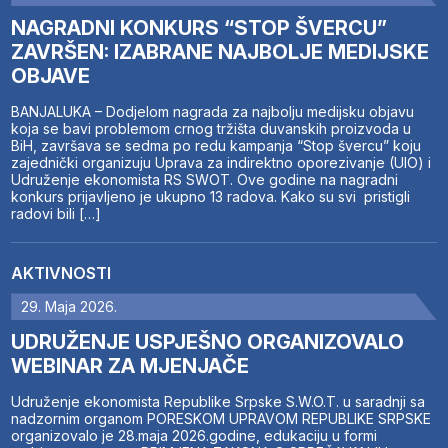
NAGRADNI KONKURS “STOP ŠVERCU”
ZAVRŠEN: IZABRANE NAJBOLJE MEDIJSKE
OBJAVE
BANJALUKA – Dodjelom nagrada za najbolju medijsku objavu
koja se bavi problemom crnog tržišta duvanskih proizvoda u
BiH, završava se sedma po redu kampanja “Stop švercu” koju
zajednički organizuju Uprava za indirektno oporezivanje (UIO) i
Udruženje ekonomista RS SWOT. Ove godine na nagradni
konkurs prijavljeno je ukupno 13 radova. Kako su svi pristigli
radovi bili […]
AKTIVNOSTI
29. Maja 2026.
UDRUŽENJE USPJEŠNO ORGANIZOVALO
WEBINAR ZA MJENJAČE
Udruženje ekonomista Republike Srpske S.W.O.T. u saradnji sa
nadzornim organom PORESKOM UPRAVOM REPUBLIKE SRPSKE
organizovalo je 28.maja 2026.godine, edukaciju u formi