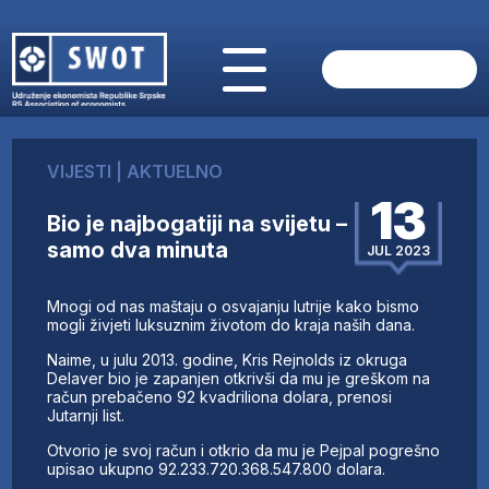
POČETNA
O NAMA
VIJESTI
|
AKTUELNO
VIJESTI
13
AKTUELNO
Bio je najbogatiji na svijetu –
ANALIZE
samo dva minuta
JUL 2023
KOMPANIJE
FINANSIJE
Mnogi od nas maštaju o osvajanju lutrije kako bismo
IZ STRANIH MEDIJA
mogli živjeti luksuznim životom do kraja naših dana.
AKTIVNOSTI
Naime, u julu 2013. godine, Kris Rejnolds iz okruga
Delaver bio je zapanjen otkrivši da mu je greškom na
SWOT INTERVJU
račun prebačeno 92 kvadriliona dolara, prenosi
UČLANI SE
Jutarnji list.
KONTAKT
Otvorio je svoj račun i otkrio da mu je Pejpal pogrešno
upisao ukupno 92.233.720.368.547.800 dolara.