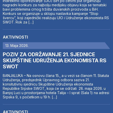
indirektno oporezivanje (UIO) BiH po četvrti put organizuju
nagradni konkurs za najbolju medijsku objavu koja se tematski
bavi problemima crnog tržišta duvanskih proizvoda u BiH.
Konkurs se organizuje u sklopu nastavka kampanje “Stop
švercu”, koji zajednički realizuju UIO i Udruženje ekonomista RS
SWOT. Rok za […]
AKTIVNOSTI
13. Maja 2026.
POZIV ZA ODRŽAVANJE 21. SJEDNICE
SKUPŠTINE UDRUŽENJA EKONOMISTA RS
SWOT
BANJALUKA – Na osnovu člana 15., a u vezi sa članom 11. Statuta
Udruženja, predsjednik Upravnog odbora saziva 21.
konsitutivnu sjednicu Skupštine Udruženja ekonomista
Republike Srpske SWOT, koja će se održati 28. maja 2026. u
Banjoj Luci u prostorijama hotela Talija – I sprat (Sala 1) na adresi
Srpska 9, s početkom u 19 h. […]
AKTIVNOSTI