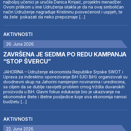
najboljoj učenici je uručila Danica Krnjaić, projektni menadžer.
Ovom prilikom u ime Udruženja istakla je da na ovaj simboličan
način Udruženje nagrađuje Kristininu posvećenost i uspjeh, te
da žele pokazati da neko prepoznaje […]
AKTIVNOSTI
26. Juna 2026.
ZAVRŠENA JE SEDMA PO REDU KAMPANJA
“STOP ŠVERCU”
JAHORINA – Udruženje ekonomista Republike Srpske SWOT i
Uprava za indirektno oporezivanje BiH (UIO BiH) organizovali su
dvodnevni skup na Jahorini namijenjen novinarima i urednicima,
sa ciljem da se dublje rasvijetli problem crnog tržišta duvanskih
proizvoda u BiH. Glavni fokus edukacije bio je ukazivanje na
ekonomske štete i štetne posljedice koje siva ekonomija nanosi
budžetu […]
AKTIVNOSTI
22. Juna 2026.