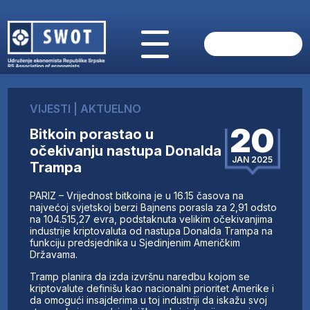
POČETNA
O NAMA
VIJESTI
|
AKTUELNO
VIJESTI
20
Bitkoin porastao u
AKTUELNO
očekivanju nastupa Donalda
ANALIZE
JAN 2025
Trampa
KOMPANIJE
FINANSIJE
PARIZ – Vrijednost bitkoina je u 16.15 časova na
IZ STRANIH MEDIJA
najvećoj svjetskoj berzi Bajnens porasla za 2,91 odsto
na 104.515,27 evra, podstaknuta velikim očekivanjima
AKTIVNOSTI
industrije kriptovaluta od nastupa Donalda Trampa na
funkciju predsjednika u Sjedinjenim Američkim
SWOT INTERVJU
Državama.
UČLANI SE
Tramp planira da izda izvršnu naredbu kojom se
KONTAKT
kriptovalute definišu kao nacionalni prioritet Amerike i
da omogući insajderima u toj industriji da iskažu svoj