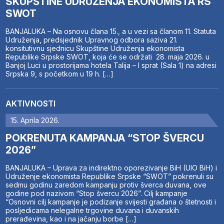
SKUPŠTINE UDRUŽENJA EKONOMISTA RS
SWOT
BANJALUKA – Na osnovu člana 15., a u vezi sa članom 11. Statuta
Udruženja, predsjednik Upravnog odbora saziva 21.
konsitutivnu sjednicu Skupštine Udruženja ekonomista
Republike Srpske SWOT, koja će se održati 28. maja 2026. u
Banjoj Luci u prostorijama hotela Talija – I sprat (Sala 1) na adresi
Srpska 9, s početkom u 19 h. […]
AKTIVNOSTI
15. Aprila 2026.
POKRENUTA KAMPANJA “STOP ŠVERCU
2026”
BANJALUKA – Uprava za indirektno oporezivanje BiH (UIO BiH) i
Udruženje ekonomista Republike Srpske “SWOT” pokrenuli su
sedmu godinu zaredom kampanju protiv šverca duvana, ove
godine pod nazivom “Stop švercu 2026”. Cilj kampanje
“Osnovni cilj kampanje je podizanje svijesti građana o štetnosti i
posljedicama nelegalne trgovine duvana i duvanskih
prerađevina, kao i na jačanju borbe […]