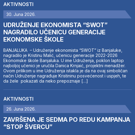
AKTIVNOSTI
30. Juna 2026.
UDRUŽENJE EKONOMISTA “SWOT”
NAGRADILO UČENICU GENERACIJE
EKONOMSKE ŠKOLE
BANJALUKA – Udruženje ekonomista “SWOT” iz Banjaluke,
nagradilo je Kristinu Malić, učenicu generacije 2022-2026
Ekonomske škole Banjaluka. U ime Udruženja, poklon laptop
najboljoj učenici je uručila Danica Krnjaić, projektni menadžer.
Ovom prilikom u ime Udruženja istakla je da na ovaj simboličan
način Udruženje nagrađuje Kristininu posvećenost i uspjeh, te
da žele pokazati da neko prepoznaje […]
AKTIVNOSTI
26. Juna 2026.
ZAVRŠENA JE SEDMA PO REDU KAMPANJA
“STOP ŠVERCU”