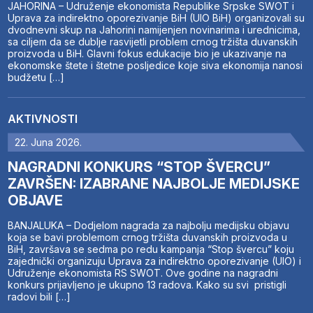
JAHORINA – Udruženje ekonomista Republike Srpske SWOT i
Uprava za indirektno oporezivanje BiH (UIO BiH) organizovali su
dvodnevni skup na Jahorini namijenjen novinarima i urednicima,
sa ciljem da se dublje rasvijetli problem crnog tržišta duvanskih
proizvoda u BiH. Glavni fokus edukacije bio je ukazivanje na
ekonomske štete i štetne posljedice koje siva ekonomija nanosi
budžetu […]
AKTIVNOSTI
22. Juna 2026.
NAGRADNI KONKURS “STOP ŠVERCU”
ZAVRŠEN: IZABRANE NAJBOLJE MEDIJSKE
OBJAVE
BANJALUKA – Dodjelom nagrada za najbolju medijsku objavu
koja se bavi problemom crnog tržišta duvanskih proizvoda u
BiH, završava se sedma po redu kampanja “Stop švercu” koju
zajednički organizuju Uprava za indirektno oporezivanje (UIO) i
Udruženje ekonomista RS SWOT. Ove godine na nagradni
konkurs prijavljeno je ukupno 13 radova. Kako su svi pristigli
radovi bili […]