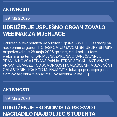
AKTIVNOSTI
29. Maja 2026.
UDRUŽENJE USPJEŠNO ORGANIZOVALO
WEBINAR ZA MJENJAČE
Udruženje ekonomista Republike Srpske S.W.O.T. u saradnji sa
nadzornim organom PORESKOM UPRAVOM REPUBLIKE SRPSKE
organizovalo je 28.maja 2026.godine, edukaciju u formi
webinara na temu: „PRIMJENA ZAKONA O SPREČAVANJU
PRANJA NOVCA I FINANSIRANJA TERORISTIČKIH AKTIVNOSTI –
PRAVA, OBAVEZE I ODGOVORNOSTI OVLAŠĆENIH MJENJAČA I
OVLAŠTENIH LICA KOD MJENJAČA“ Edukacija je namijenjena
svim ovlašćenim mjenjačima i ovlaštenim licima […]
AKTIVNOSTI
29. Maja 2026.
UDRUŽENJE EKONOMISTA RS SWOT
NAGRADILO NAJBOLJEG STUDENTA