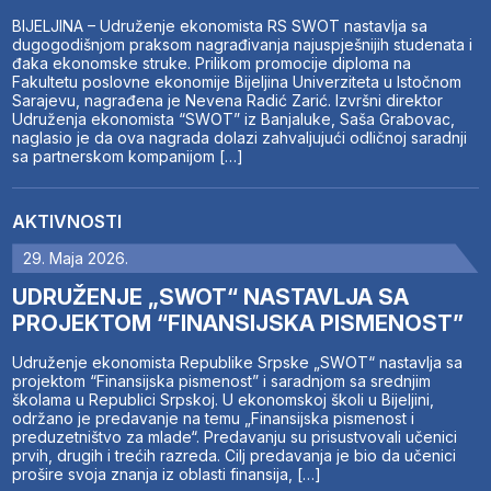
BIJELJINA – Udruženje ekonomista RS SWOT nastavlja sa
dugogodišnjom praksom nagrađivanja najuspješnijih studenata i
đaka ekonomske struke. Prilikom promocije diploma na
Fakultetu poslovne ekonomije Bijeljina Univerziteta u Istočnom
Sarajevu, nagrađena je Nevena Radić Zarić. Izvršni direktor
Udruženja ekonomista “SWOT” iz Banjaluke, Saša Grabovac,
naglasio je da ova nagrada dolazi zahvaljujući odličnoj saradnji
sa partnerskom kompanijom […]
AKTIVNOSTI
29. Maja 2026.
UDRUŽENJE „SWOT“ NASTAVLJA SA
PROJEKTOM “FINANSIJSKA PISMENOST”
Udruženje ekonomista Republike Srpske „SWOT“ nastavlja sa
projektom “Finansijska pismenost” i saradnjom sa srednjim
školama u Republici Srpskoj. U ekonomskoj školi u Bijeljini,
održano je predavanje na temu „Finansijska pismenost i
preduzetništvo za mlade“. Predavanju su prisustvovali učenici
prvih, drugih i trećih razreda. Cilj predavanja je bio da učenici
prošire svoja znanja iz oblasti finansija, […]