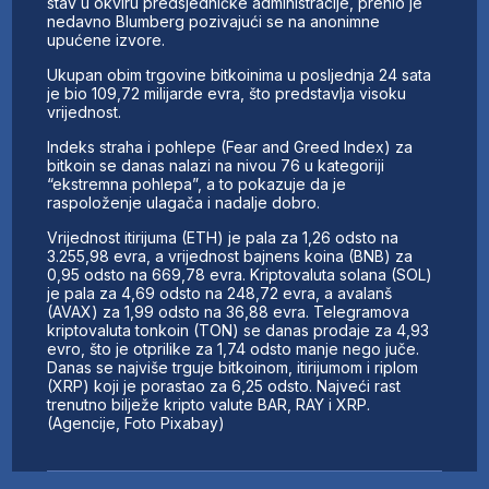
stav u okviru predsjedničke administracije, prenio je
nedavno Blumberg pozivajući se na anonimne
upućene izvore.
Ukupan obim trgovine bitkoinima u posljednja 24 sata
je bio 109,72 milijarde evra, što predstavlja visoku
vrijednost.
Indeks straha i pohlepe (Fear and Greed Index) za
bitkoin se danas nalazi na nivou 76 u kategoriji
“ekstremna pohlepa”, a to pokazuje da je
raspoloženje ulagača i nadalje dobro.
Vrijednost itirijuma (ETH) je pala za 1,26 odsto na
3.255,98 evra, a vrijednost bajnens koina (BNB) za
0,95 odsto na 669,78 evra. Kriptovaluta solana (SOL)
je pala za 4,69 odsto na 248,72 evra, a avalanš
(AVAX) za 1,99 odsto na 36,88 evra. Telegramova
kriptovaluta tonkoin (TON) se danas prodaje za 4,93
evro, što je otprilike za 1,74 odsto manje nego juče.
Danas se najviše trguje bitkoinom, itirijumom i riplom
(XRP) koji je porastao za 6,25 odsto. Najveći rast
trenutno bilježe kripto valute BAR, RAY i XRP.
(Agencije, Foto Pixabay)