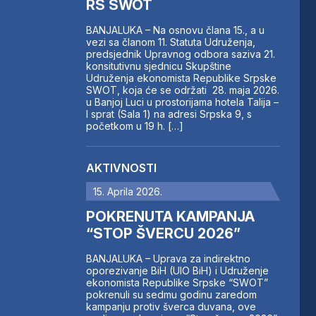
RS SWOT
BANJALUKA – Na osnovu člana 15., a u
vezi sa članom 11. Statuta Udruženja,
predsjednik Upravnog odbora saziva 21.
konsitutivnu sjednicu Skupštine
Udruženja ekonomista Republike Srpske
SWOT, koja će se održati 28. maja 2026.
u Banjoj Luci u prostorijama hotela Talija –
I sprat (Sala 1) na adresi Srpska 9, s
početkom u 19 h. […]
AKTIVNOSTI
15. Aprila 2026.
POKRENUTA KAMPANJA
“STOP ŠVERCU 2026”
BANJALUKA – Uprava za indirektno
oporezivanje BiH (UIO BiH) i Udruženje
ekonomista Republike Srpske “SWOT”
pokrenuli su sedmu godinu zaredom
kampanju protiv šverca duvana, ove