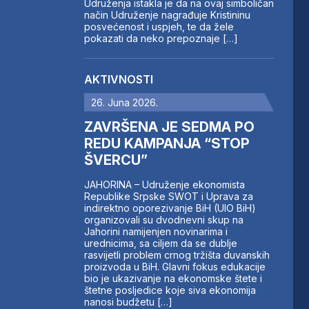
Udruženja istakla je da na ovaj simboličan
način Udruženje nagrađuje Kristininu
posvećenost i uspjeh, te da žele
pokazati da neko prepoznaje […]
AKTIVNOSTI
26. Juna 2026.
ZAVRŠENA JE SEDMA PO
REDU KAMPANJA “STOP
ŠVERCU”
JAHORINA – Udruženje ekonomista
Republike Srpske SWOT i Uprava za
indirektno oporezivanje BiH (UIO BiH)
organizovali su dvodnevni skup na
Jahorini namijenjen novinarima i
urednicima, sa ciljem da se dublje
rasvijetli problem crnog tržišta duvanskih
proizvoda u BiH. Glavni fokus edukacije
bio je ukazivanje na ekonomske štete i
štetne posljedice koje siva ekonomija
nanosi budžetu […]