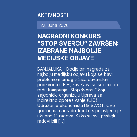
AKTIVNOSTI
22. Juna 2026.
NAGRADNI KONKURS
“STOP ŠVERCU” ZAVRŠEN:
IZABRANE NAJBOLJE
MEDIJSKE OBJAVE
BANJALUKA – Dodjelom nagrada za
najbolju medijsku objavu koja se bavi
problemom crnog tržišta duvanskih
proizvoda u BiH, završava se sedma po
redu kampanja “Stop švercu” koju
zajednički organizuju Uprava za
indirektno oporezivanje (UIO) i
Udruženje ekonomista RS SWOT. Ove
godine na nagradni konkurs prijavljeno je
ukupno 13 radova. Kako su svi pristigli
radovi bili […]