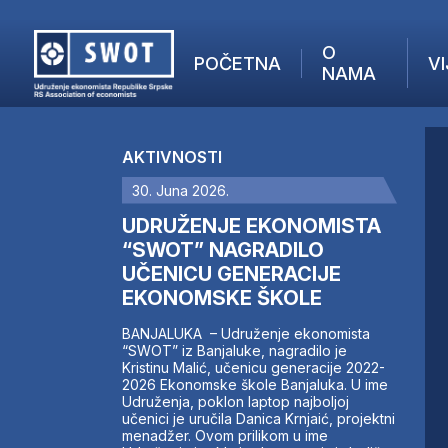
O
POČETNA
VI
NAMA
POČETNA
O NAMA
AKTIVNOSTI
VIJESTI
30. Juna 2026.
AKTUELNO
F
ANALIZE
UDRUŽENJE EKONOMISTA
I
KOMPANIJE
“SWOT” NAGRADILO
UČENICU GENERACIJE
FINANSIJE
EKONOMSKE ŠKOLE
IZ STRANIH MEDIJA
AKTIVNOSTI
BANJALUKA – Udruženje ekonomista
“SWOT” iz Banjaluke, nagradilo je
SWOT INTERVJU
Kristinu Malić, učenicu generacije 2022-
UČLANI SE
2026 Ekonomske škole Banjaluka. U ime
Udruženja, poklon laptop najboljoj
KONTAKT
učenici je uručila Danica Krnjaić, projektni
menadžer. Ovom prilikom u ime