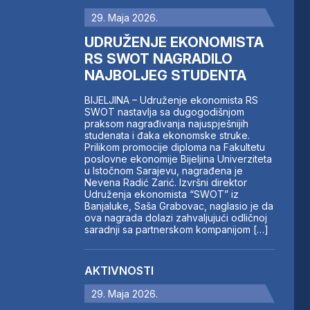
29. Maja 2026.
UDRUŽENJE EKONOMISTA
RS SWOT NAGRADILO
NAJBOLJEG STUDENTA
BIJELJINA – Udruženje ekonomista RS
SWOT nastavlja sa dugogodišnjom
praksom nagrađivanja najuspješnijih
studenata i đaka ekonomske struke.
Prilikom promocije diploma na Fakultetu
poslovne ekonomije Bijeljina Univerziteta
u Istočnom Sarajevu, nagrađena je
Nevena Radić Zarić. Izvršni direktor
Udruženja ekonomista “SWOT” iz
Banjaluke, Saša Grabovac, naglasio je da
ova nagrada dolazi zahvaljujući odličnoj
saradnji sa partnerskom kompanijom […]
AKTIVNOSTI
29. Maja 2026.