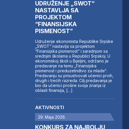
UDRUŽENJE „SWOT“
NASTAVLJA SA
PROJEKTOM
“FINANSIJSKA
PISMENOST”
Udruženje ekonomista Republike Srpske
„SWOT“ nastavlja sa projektom
“Finansijska pismenost” i saradnjom sa
srednjim školama u Republici Srpskoj. U
ekonomskoj školi u Bijeljini, održano je
predavanje na temu „Finansijska
pismenost i preduzetništvo za mlade“.
Predavanju su prisustvovali učenici prvih,
drugih i trećih razreda. Cilj predavanja je
bio da učenici prošire svoja znanja iz
oblasti finansija, […]
AKTIVNOSTI
29. Maja 2026.
KONKURS ZA NAJBOLJU