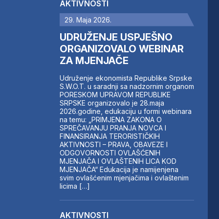
AKTIVNOSTI
29. Maja 2026.
UDRUŽENJE USPJEŠNO
ORGANIZOVALO WEBINAR
ZA MJENJAČE
Udruženje ekonomista Republike Srpske
S.W.O.T. u saradnji sa nadzornim organom
PORESKOM UPRAVOM REPUBLIKE
SRPSKE organizovalo je 28.maja
2026.godine, edukaciju u formi webinara
na temu: „PRIMJENA ZAKONA O
SPREČAVANJU PRANJA NOVCA I
FINANSIRANJA TERORISTIČKIH
AKTIVNOSTI – PRAVA, OBAVEZE I
ODGOVORNOSTI OVLAŠĆENIH
MJENJAČA I OVLAŠTENIH LICA KOD
MJENJAČA“ Edukacija je namijenjena
svim ovlašćenim mjenjačima i ovlaštenim
licima […]
AKTIVNOSTI