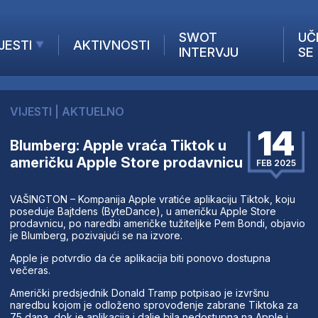
SWOT
UČ
JESTI
AKTIVNOSTI
INTERVJU
SE
AKTUELNO
ANALIZE
VIJESTI
|
AKTUELNO
KOMPANIJE
14
INANSIJE
Blumberg: Apple vraća Tiktok u
američku Apple Store prodavnicu
Z STRANIH MEDIJA
FEB 2025
VAŠINGTON – Kompanija Apple vratiće aplikaciju Tiktok, koju
poseduje Bajtdens (ByteDance), u američku Apple Store
prodavnicu, po naredbi američke tužiteljke Pem Bondi, objavio
je Blumberg, pozivajući se na izvore.
Apple je potvrdio da će aplikacija biti ponovo dostupna
večeras.
Američki predsjednik Donald Tramp potpisao je izvršnu
naredbu kojom je odloženo sprovođenje zabrane Tiktoka za
75 dana, dok je aplikacija i dalje bila nedostupna na Apple i