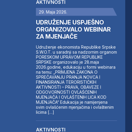
AKTIVNOSTI
29. Maja 2026.
UDRUŽENJE USPJEŠNO
ORGANIZOVALO WEBINAR
ZA MJENJAČE
Udruženje ekonomista Republike Srpske
S.W.O.T. u saradnji sa nadzornim organom
PORESKOM UPRAVOM REPUBLIKE
SRPSKE organizovalo je 28.maja
2026.godine, edukaciju u formi webinara
na temu: „PRIMJENA ZAKONA O
SPREČAVANJU PRANJA NOVCA I
FINANSIRANJA TERORISTIČKIH
AKTIVNOSTI – PRAVA, OBAVEZE I
ODGOVORNOSTI OVLAŠĆENIH
MJENJAČA I OVLAŠTENIH LICA KOD
MJENJAČA“ Edukacija je namijenjena
svim ovlašćenim mjenjačima i ovlaštenim
licima […]
AKTIVNOSTI