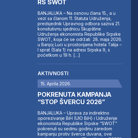
RS SWOT
BANJALUKA – Na osnovu člana 15., a u
vezi sa članom 11. Statuta Udruženja,
predsjednik Upravnog odbora saziva 21.
konsitutivnu sjednicu Skupštine
Udruženja ekonomista Republike Srpske
SWOT, koja će se održati 28. maja 2026.
u Banjoj Luci u prostorijama hotela Talija –
I sprat (Sala 1) na adresi Srpska 9, s
početkom u 19 h. […]
AKTIVNOSTI
15. Aprila 2026.
POKRENUTA KAMPANJA
“STOP ŠVERCU 2026”
BANJALUKA – Uprava za indirektno
oporezivanje BiH (UIO BiH) i Udruženje
ekonomista Republike Srpske “SWOT”
pokrenuli su sedmu godinu zaredom
kampanju protiv šverca duvana, ove