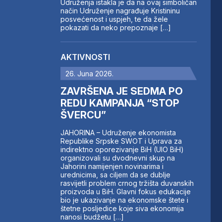
Udruženja istakla je da na ovaj simboličan
način Udruženje nagrađuje Kristininu
posvećenost i uspjeh, te da žele
pokazati da neko prepoznaje […]
AKTIVNOSTI
26. Juna 2026.
ZAVRŠENA JE SEDMA PO
REDU KAMPANJA “STOP
ŠVERCU”
JAHORINA – Udruženje ekonomista
Republike Srpske SWOT i Uprava za
indirektno oporezivanje BiH (UIO BiH)
organizovali su dvodnevni skup na
Jahorini namijenjen novinarima i
urednicima, sa ciljem da se dublje
rasvijetli problem crnog tržišta duvanskih
proizvoda u BiH. Glavni fokus edukacije
bio je ukazivanje na ekonomske štete i
štetne posljedice koje siva ekonomija
nanosi budžetu […]