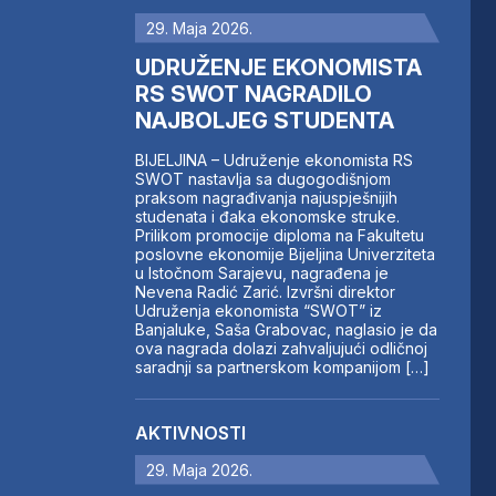
29. Maja 2026.
UDRUŽENJE EKONOMISTA
RS SWOT NAGRADILO
NAJBOLJEG STUDENTA
BIJELJINA – Udruženje ekonomista RS
SWOT nastavlja sa dugogodišnjom
praksom nagrađivanja najuspješnijih
studenata i đaka ekonomske struke.
Prilikom promocije diploma na Fakultetu
poslovne ekonomije Bijeljina Univerziteta
u Istočnom Sarajevu, nagrađena je
Nevena Radić Zarić. Izvršni direktor
Udruženja ekonomista “SWOT” iz
Banjaluke, Saša Grabovac, naglasio je da
ova nagrada dolazi zahvaljujući odličnoj
saradnji sa partnerskom kompanijom […]
AKTIVNOSTI
29. Maja 2026.