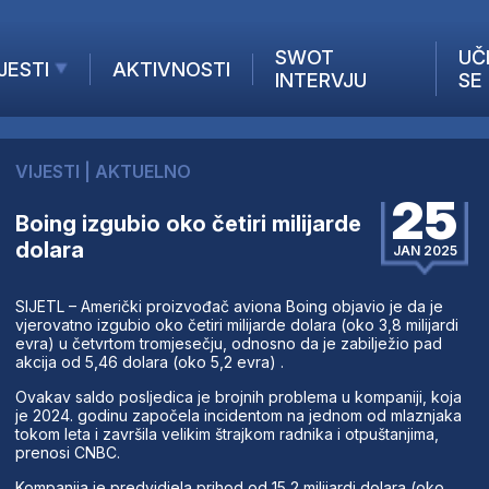
SWOT
UČ
JESTI
AKTIVNOSTI
INTERVJU
SE
AKTUELNO
ANALIZE
VIJESTI
|
AKTUELNO
KOMPANIJE
25
INANSIJE
Boing izgubio oko četiri milijarde
dolara
Z STRANIH MEDIJA
JAN 2025
SIJETL – Američki proizvođač aviona Boing objavio je da je
vjerovatno izgubio oko četiri milijarde dolara (oko 3,8 milijardi
evra) u četvrtom tromjesečju, odnosno da je zabilježio pad
akcija od 5,46 dolara (oko 5,2 evra) .
Ovakav saldo posljedica je brojnih problema u kompaniji, koja
je 2024. godinu započela incidentom na jednom od mlaznjaka
tokom leta i završila velikim štrajkom radnika i otpuštanjima,
prenosi CNBC.
Kompanija je predvidjela prihod od 15,2 milijardi dolara (oko