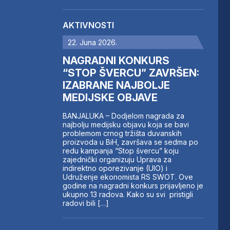
AKTIVNOSTI
22. Juna 2026.
NAGRADNI KONKURS
“STOP ŠVERCU” ZAVRŠEN:
IZABRANE NAJBOLJE
MEDIJSKE OBJAVE
BANJALUKA – Dodjelom nagrada za
najbolju medijsku objavu koja se bavi
problemom crnog tržišta duvanskih
proizvoda u BiH, završava se sedma po
redu kampanja “Stop švercu” koju
zajednički organizuju Uprava za
indirektno oporezivanje (UIO) i
Udruženje ekonomista RS SWOT. Ove
godine na nagradni konkurs prijavljeno je
ukupno 13 radova. Kako su svi pristigli
radovi bili […]