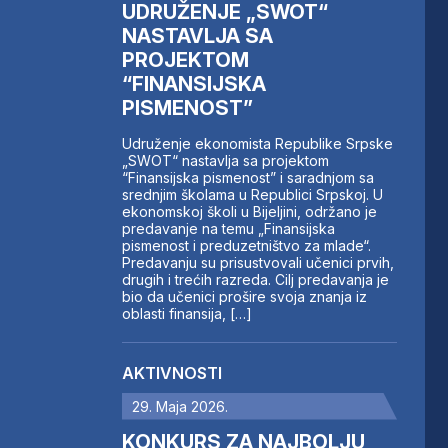
UDRUŽENJE „SWOT“
NASTAVLJA SA
PROJEKTOM
“FINANSIJSKA
PISMENOST”
Udruženje ekonomista Republike Srpske
„SWOT“ nastavlja sa projektom
“Finansijska pismenost” i saradnjom sa
srednjim školama u Republici Srpskoj. U
ekonomskoj školi u Bijeljini, održano je
predavanje na temu „Finansijska
pismenost i preduzetništvo za mlade“.
Predavanju su prisustvovali učenici prvih,
drugih i trećih razreda. Cilj predavanja je
bio da učenici prošire svoja znanja iz
oblasti finansija, […]
AKTIVNOSTI
29. Maja 2026.
KONKURS ZA NAJBOLJU