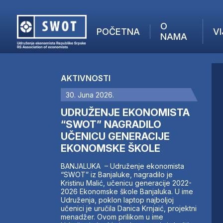
O
POČETNA
VI
NAMA
POČETNA
O NAMA
AKTIVNOSTI
VIJESTI
30. Juna 2026.
AKTUELNO
F
ANALIZE
UDRUŽENJE EKONOMISTA
I
KOMPANIJE
“SWOT” NAGRADILO
UČENICU GENERACIJE
FINANSIJE
EKONOMSKE ŠKOLE
IZ STRANIH MEDIJA
AKTIVNOSTI
BANJALUKA – Udruženje ekonomista
“SWOT” iz Banjaluke, nagradilo je
SWOT INTERVJU
Kristinu Malić, učenicu generacije 2022-
UČLANI SE
2026 Ekonomske škole Banjaluka. U ime
Udruženja, poklon laptop najboljoj
KONTAKT
učenici je uručila Danica Krnjaić, projektni
menadžer. Ovom prilikom u ime