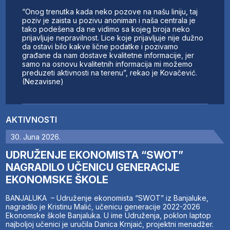
“Onog trenutka kada neko pozove na našu liniju, taj
poziv je zaista u pozivu anoniman i naša centrala je
tako podešena da ne vidimo sa kojeg broja neko
prijavljuje nepravilnost. Lice koje prijavljuje nije dužno
da ostavi bilo kakve lične podatke i pozivamo
građane da nam dostave kvalitetne informacije, jer
samo na osnovu kvalitetnih informacija mi možemo
preduzeti aktivnosti na terenu”, rekao je Kovačević.
(Nezavisne)
AKTIVNOSTI
30. Juna 2026.
UDRUŽENJE EKONOMISTA “SWOT”
NAGRADILO UČENICU GENERACIJE
EKONOMSKE ŠKOLE
BANJALUKA – Udruženje ekonomista “SWOT” iz Banjaluke,
nagradilo je Kristinu Malić, učenicu generacije 2022-2026
Ekonomske škole Banjaluka. U ime Udruženja, poklon laptop
najboljoj učenici je uručila Danica Krnjaić, projektni menadžer.