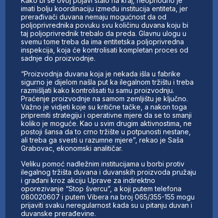
Kako bi se ovoj pojavi stalo na kraj, neophodno je
imati bolju koordinaciju između institucija entiteta, jer
prerađivači duvana nemaju mogućnost da od
poljoprivrednika povuku svu količinu duvana koju bi
taj poljoprivrednik trebalo da preda. Glavnu ulogu u
svemu tome treba da ima entitetska poljoprivredna
inspekcija, koja će kontrolisati kompletan proces od
sadnje do proizvodnje.
“Proizvodnja duvana koja je nekada išla u fabrike
sigurno je dijelom našla put ka ilegalnom tržištu i treba
razmišljati kako kontrolisati tu samu proizvodnju.
Praćenje proizvodnje na samom zemljištu je ključno.
Važno je vidjeti koje su kritične tačke, a nakon toga
pripremiti strategiju i operativne mjere da se to smanji
koliko je moguće. Kao u svim drugim aktivnostima, ne
postoji šansa da to crno tržište u potpunosti nestane,
ali treba ga svesti u razumne mjere”, rekao je Saša
Grabovac, ekonomski analitičar.
Veliku pomoć nadležnim institucijama u borbi protiv
ilegalnog tržišta duvana i duvanskih proizvoda pružaju
i građani kroz akciju Uprave za indirektno
oporezivanje “Stop švercu”, a koji putem telefona
080020607 i putem Vibera na broj 065/355-155 mogu
prijaviti svaku neregularnost kada su u pitanju duvan i
duvanske prerađevine.