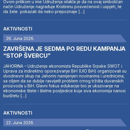
Ovom prilikom u ime Udruženja istakla je da na ovaj simboličan
način Udruženje nagrađuje Kristininu posvećenost i uspjeh, te
da žele pokazati da neko prepoznaje […]
AKTIVNOSTI
26. Juna 2026.
ZAVRŠENA JE SEDMA PO REDU KAMPANJA
“STOP ŠVERCU”
JAHORINA – Udruženje ekonomista Republike Srpske SWOT i
Uprava za indirektno oporezivanje BiH (UIO BiH) organizovali su
dvodnevni skup na Jahorini namijenjen novinarima i urednicima,
sa ciljem da se dublje rasvijetli problem crnog tržišta duvanskih
proizvoda u BiH. Glavni fokus edukacije bio je ukazivanje na
ekonomske štete i štetne posljedice koje siva ekonomija nanosi
budžetu […]
AKTIVNOSTI
22. Juna 2026.