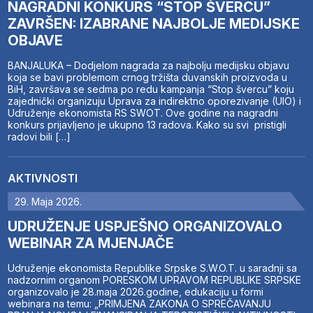
NAGRADNI KONKURS “STOP ŠVERCU”
ZAVRŠEN: IZABRANE NAJBOLJE MEDIJSKE
OBJAVE
BANJALUKA – Dodjelom nagrada za najbolju medijsku objavu
koja se bavi problemom crnog tržišta duvanskih proizvoda u
BiH, završava se sedma po redu kampanja “Stop švercu” koju
zajednički organizuju Uprava za indirektno oporezivanje (UIO) i
Udruženje ekonomista RS SWOT. Ove godine na nagradni
konkurs prijavljeno je ukupno 13 radova. Kako su svi pristigli
radovi bili […]
AKTIVNOSTI
29. Maja 2026.
UDRUŽENJE USPJEŠNO ORGANIZOVALO
WEBINAR ZA MJENJAČE
Udruženje ekonomista Republike Srpske S.W.O.T. u saradnji sa
nadzornim organom PORESKOM UPRAVOM REPUBLIKE SRPSKE
organizovalo je 28.maja 2026.godine, edukaciju u formi
webinara na temu: „PRIMJENA ZAKONA O SPREČAVANJU