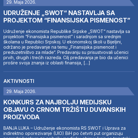
29. Maja 2026.
UDRUŽENJE „SWOT“ NASTAVLJA SA
PROJEKTOM “FINANSIJSKA PISMENOST”
Udruženje ekonomista Republike Srpske „SWOT“ nastavlja sa
projektom “Finansijska pismenost” i saradnjom sa srednjim
školama u Republici Srpskoj. U ekonomskoj školi u Bijeljini,
održano je predavanje na temu „Finansijska pismenost i
preduzetništvo za mlade“. Predavanju su prisustvovali učenici
prvih, drugih i trećih razreda. Cilj predavanja je bio da učenici
prošire svoja znanja iz oblasti finansija, […]
AKTIVNOSTI
29. Maja 2026.
KONKURS ZA NAJBOLJU MEDIJSKU
OBJAVU O CRNOM TRŽIŠTU DUVANSKIH
PROIZVODA
BANJA LUKA – Udruženje ekonomista RS SWOT i Uprava za
indirektno oporezivanje (UIO) BiH po četvrti put organizuju