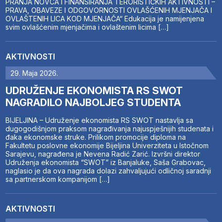
PRANJA NOVCA I FINANSIRANJA TERORISTIČKIH AKTIVNOSTI –
PRAVA, OBAVEZE I ODGOVORNOSTI OVLAŠĆENIH MJENJAČA I
OVLAŠTENIH LICA KOD MJENJAČA“ Edukacija je namijenjena
svim ovlašćenim mjenjačima i ovlaštenim licima […]
AKTIVNOSTI
29. Maja 2026.
UDRUŽENJE EKONOMISTA RS SWOT
NAGRADILO NAJBOLJEG STUDENTA
BIJELJINA – Udruženje ekonomista RS SWOT nastavlja sa
dugogodišnjom praksom nagrađivanja najuspješnijih studenata i
đaka ekonomske struke. Prilikom promocije diploma na
Fakultetu poslovne ekonomije Bijeljina Univerziteta u Istočnom
Sarajevu, nagrađena je Nevena Radić Zarić. Izvršni direktor
Udruženja ekonomista “SWOT” iz Banjaluke, Saša Grabovac,
naglasio je da ova nagrada dolazi zahvaljujući odličnoj saradnji
sa partnerskom kompanijom […]
AKTIVNOSTI