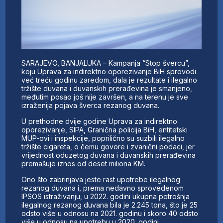
SARAJEVO, BANJALUKA – Kampanja “Stop švercu”,
koju Uprava za indirektno oporezivanje BiH sprovodi
već treću godinu zaredom, dala je rezultate i ilegalno
tržište duvana i duvanskih prerađevina je smanjeno,
međutim posao još nije završen, a na terenu je sve
izraženija pojava šverca rezanog duvana.
U prethodne dvije godine Uprava za indirektno
oporezivanje, SIPA, Granična policija BiH, entitetski
MUP-ovi i inspekcije, poprilično su suzbili ilegalno
tržište cigareta, o čemu govore i zvanični podaci, jer
vrijednost oduzetog duvana i duvanskih prerađevina
premašuje iznos od deset miliona KM.
Ono što zabrinjava jeste rast upotrebe ilegalnog
rezanog duvana i, prema nedavno sprovedenom
IPSOS istraživanju, u 2022. godini ukupna potrošnja
ilegalnog rezanog duvana bila je 2.245 tona, što je 25
odsto više u odnosu na 2021. godinu i skoro 40 odsto
više u odnosu na upotrebu u 2020. godini.