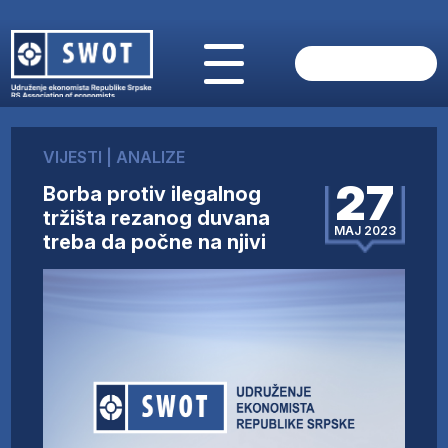
POČETNA
O NAMA
VIJESTI
|
ANALIZE
VIJESTI
27
Borba protiv ilegalnog
AKTUELNO
tržišta rezanog duvana
ANALIZE
MAJ 2023
treba da počne na njivi
KOMPANIJE
FINANSIJE
IZ STRANIH MEDIJA
AKTIVNOSTI
SWOT INTERVJU
UČLANI SE
KONTAKT