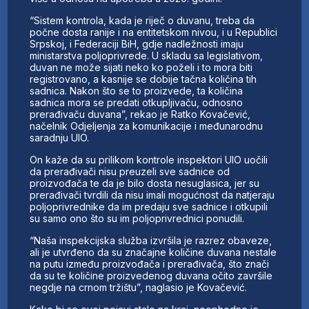
“Sistem kontrola, kada je riječ o duvanu, treba da
počne dosta ranije i na entitetskom nivou, i u Republici
Srpskoj, i Federaciji BiH, gdje nadležnosti imaju
ministarstva poljoprivrede. U skladu sa legislativom,
duvan ne može sijati neko ko poželi i to mora biti
registrovano, a kasnije se dobije tačna količina tih
sadnica. Nakon što se to proizvede, ta količina
sadnica mora se predati otkupljivaču, odnosno
prerađivaču duvana”, rekao je Ratko Kovačević,
načelnik Odjeljenja za komunikacije i međunarodnu
saradnju UIO.
On kaže da su prilikom kontrole inspektori UIO uočili
da prerađivači nisu preuzeli sve sadnice od
proizvođača te da je bilo dosta nesuglasica, jer su
prerađivači tvrdili da nisu imali mogućnost da natjeraju
poljoprivrednike da im predaju sve sadnice i otkupili
su samo ono što su im poljoprivrednici ponudili.
“Naša inspekcijska služba izvršila je razrez obaveze,
ali je utvrđeno da su značajne količine duvana nestale
na putu između proizvođača i prerađivača, što znači
da su te količine proizvedenog duvana očito završile
negdje na crnom tržištu”, naglasio je Kovačević.