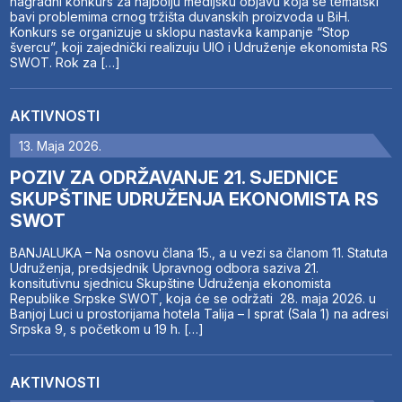
nagradni konkurs za najbolju medijsku objavu koja se tematski
bavi problemima crnog tržišta duvanskih proizvoda u BiH.
Konkurs se organizuje u sklopu nastavka kampanje “Stop
švercu”, koji zajednički realizuju UIO i Udruženje ekonomista RS
SWOT. Rok za […]
AKTIVNOSTI
13. Maja 2026.
POZIV ZA ODRŽAVANJE 21. SJEDNICE
SKUPŠTINE UDRUŽENJA EKONOMISTA RS
SWOT
BANJALUKA – Na osnovu člana 15., a u vezi sa članom 11. Statuta
Udruženja, predsjednik Upravnog odbora saziva 21.
konsitutivnu sjednicu Skupštine Udruženja ekonomista
Republike Srpske SWOT, koja će se održati 28. maja 2026. u
Banjoj Luci u prostorijama hotela Talija – I sprat (Sala 1) na adresi
Srpska 9, s početkom u 19 h. […]
AKTIVNOSTI