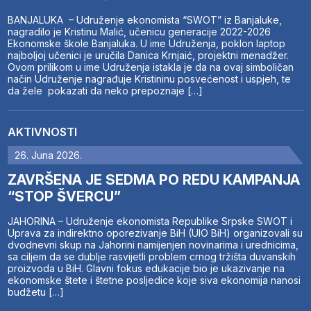
BANJALUKA – Udruženje ekonomista “SWOT” iz Banjaluke,
nagradilo je Kristinu Malić, učenicu generacije 2022-2026
Ekonomske škole Banjaluka. U ime Udruženja, poklon laptop
najboljoj učenici je uručila Danica Krnjaić, projektni menadžer.
Ovom prilikom u ime Udruženja istakla je da na ovaj simboličan
način Udruženje nagrađuje Kristininu posvećenost i uspjeh, te
da žele pokazati da neko prepoznaje […]
AKTIVNOSTI
26. Juna 2026.
ZAVRŠENA JE SEDMA PO REDU KAMPANJA
“STOP ŠVERCU”
JAHORINA – Udruženje ekonomista Republike Srpske SWOT i
Uprava za indirektno oporezivanje BiH (UIO BiH) organizovali su
dvodnevni skup na Jahorini namijenjen novinarima i urednicima,
sa ciljem da se dublje rasvijetli problem crnog tržišta duvanskih
proizvoda u BiH. Glavni fokus edukacije bio je ukazivanje na
ekonomske štete i štetne posljedice koje siva ekonomija nanosi
budžetu […]