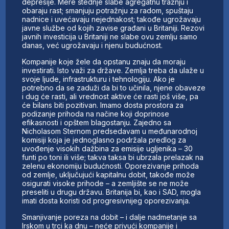
depresije. Mere štednje slabe agregatnu tražnju i
obaraju rast; smanjuju potražnju za radom, spuštaju
nadnice i uvećavaju nejednakost; takođe ugrožavaju
javne službe od kojih zavise građani u Britaniji. Rezovi
javnih investicija u Britaniji ne slabe ovu zemlju samo
danas, već ugrožavaju i njenu budućnost.
Kompanije koje žele da opstanu znaju da moraju
investirati. Isto važi za države. Zemlja treba da ulaže u
svoje ljude, infrastrukturu i tehnologiju. Ako je
potrebno da se zaduži da bi to učinila, njene obaveze
i dug će rasti, ali vrednost aktive će rasti još više, pa
će bilans biti pozitivan. Imamo dosta prostora za
podizanje prihoda na načine koji doprinose
efikasnosti i opštem blagostanju. Zajedno sa
Nicholasom Sternom predsedavam u međunarodnoj
komisiji koja je jednoglasno podržala predlog za
uvođenje visokih dažbina za emisije ugljenika – 30
funti po toni ili više; takva taksa bi ubrzala prelazak na
zelenu ekonomiju budućnosti. Oporezivanje prihoda
od zemlje, uključujući kapitalnu dobit, takođe može
osigurati visoke prihode – a zemljište se ne može
preseliti u drugu državu. Britanija bi, kao i SAD, mogla
imati dosta koristi od progresivnijeg oporezivanja.
Smanjivanje poreza na dobit – i dalje nadmetanje sa
Irskom u trci ka dnu – neće privući kompanije i