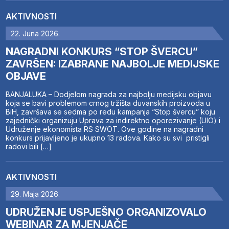
AKTIVNOSTI
22. Juna 2026.
NAGRADNI KONKURS “STOP ŠVERCU”
ZAVRŠEN: IZABRANE NAJBOLJE MEDIJSKE
OBJAVE
BANJALUKA – Dodjelom nagrada za najbolju medijsku objavu
koja se bavi problemom crnog tržišta duvanskih proizvoda u
BiH, završava se sedma po redu kampanja “Stop švercu” koju
zajednički organizuju Uprava za indirektno oporezivanje (UIO) i
Udruženje ekonomista RS SWOT. Ove godine na nagradni
konkurs prijavljeno je ukupno 13 radova. Kako su svi pristigli
radovi bili […]
AKTIVNOSTI
29. Maja 2026.
UDRUŽENJE USPJEŠNO ORGANIZOVALO
WEBINAR ZA MJENJAČE