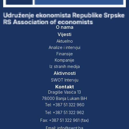
O nama
Vijesti
Aktuelno
Analize i intervjui
Finansije
Kompanije
Iz stranih medija
Aktivnosti
SWOT Intervju
Kontakt
Dragiše Vasića 13
78000 Banja Lukam BiH
Tel: +387 51 322 960
Tel: +387 51 322 962
Fax: +387 51 322 961 (fax)
Email: info@swot.ba