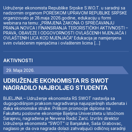
Udruženje ekonomista Republike Srpske S.W.O.T. u saradnji sa
nadzornim organom PORESKOM UPRAVOM REPUBLIKE SRPSKE
organizovalo je 28.maja 2026.godine, edukaciju u formi
webinara na temu: „PRIMJENA ZAKONA O SPREČAVANJU
PRANJA NOVCA I FINANSIRANJA TERORISTIČKIH AKTIVNOSTI –
PRAVA, OBAVEZE I ODGOVORNOSTI OVLAŠĆENIH MJENJAČA I
OVLAŠTENIH LICA KOD MJENJAČA“ Edukacija je namijenjena
svim ovlašćenim mjenjačima i ovlaštenim licima […]
AKTIVNOSTI
29. Maja 2026.
UDRUŽENJE EKONOMISTA RS SWOT
NAGRADILO NAJBOLJEG STUDENTA
BIJELJINA – Udruženje ekonomista RS SWOT nastavlja sa
dugogodišnjom praksom nagrađivanja najuspješnijih studenata i
đaka ekonomske struke. Prilikom promocije diploma na
Fakultetu poslovne ekonomije Bijeljina Univerziteta u Istočnom
Sarajevu, nagrađena je Nevena Radić Zarić. Izvršni direktor
Udruženja ekonomista “SWOT” iz Banjaluke, Saša Grabovac,
naglasio je da ova nagrada dolazi zahvaljujući odličnoj saradnji