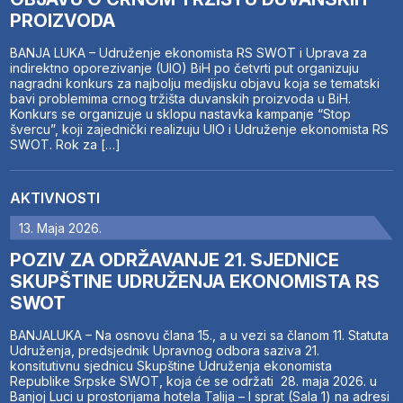
PROIZVODA
BANJA LUKA – Udruženje ekonomista RS SWOT i Uprava za
indirektno oporezivanje (UIO) BiH po četvrti put organizuju
nagradni konkurs za najbolju medijsku objavu koja se tematski
bavi problemima crnog tržišta duvanskih proizvoda u BiH.
Konkurs se organizuje u sklopu nastavka kampanje “Stop
švercu”, koji zajednički realizuju UIO i Udruženje ekonomista RS
SWOT. Rok za […]
AKTIVNOSTI
13. Maja 2026.
POZIV ZA ODRŽAVANJE 21. SJEDNICE
SKUPŠTINE UDRUŽENJA EKONOMISTA RS
SWOT
BANJALUKA – Na osnovu člana 15., a u vezi sa članom 11. Statuta
Udruženja, predsjednik Upravnog odbora saziva 21.
konsitutivnu sjednicu Skupštine Udruženja ekonomista
Republike Srpske SWOT, koja će se održati 28. maja 2026. u
Banjoj Luci u prostorijama hotela Talija – I sprat (Sala 1) na adresi