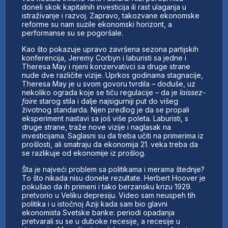
doneli skok kapitalnih investicija ili rast ulaganja u
istraživanje i razvoj. Zapravo, takozvane ekonomske
reforme su nam suzile ekonomski horizont, a
performanse su se pogoršale.
Kao što pokazuje upravo završena sezona partijskih
konferencija, Jeremy Corbyn i laburisti sa jedne i
Theresa May i njeni konzervativci sa druge strane
nude dve različite vizije. Uprkos godinama stagnacije,
Theresa May je u svom govoru tvrdila – doduše, uz
nekoliko ograda koje se tiču regulacije – da je
laissez-
faire
starog stila i dalje najsigurniji put do višeg
životnog standarda. Njen predlog je da se propali
eksperiment nastavi sa još više poleta. Laburisti, s
druge strane, traže nove vizije i naglasak na
investicijama. Saglasni su da treba učiti na primerima iz
prošlosti, ali smatraju da ekonomija 21. veka treba da
se razlikuje od ekonomije iz prošlog.
Šta je najveći problem sa politikama i merama štednje?
To što nikada nisu donele rezultate. Herbert Hoover je
pokušao da ih primeni i tako berzansku krizu 1929.
pretvorio u Veliku depresiju. Video sam neuspeh tih
politika i u istočnoj Aziji kada sam bio glavni
ekonomista Svetske banke: periodi opadanja
pretvarali su se u duboke recesije, a recesije u