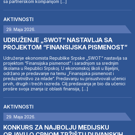
sa partnerskom kompanijom […]
AKTIVNOSTI
29. Maja 2026.
UDRUŽENJE „SWOT“ NASTAVLJA SA
PROJEKTOM “FINANSIJSKA PISMENOST”
Udruženje ekonomista Republike Srpske „SWOT“ nastavlja sa
projektom “Finansijska pismenost” i saradnjom sa srednjim
školama u Republici Srpskoj. U ekonomskoj školi u Bijeljini,
održano je predavanje na temu „Finansijska pismenost i
preduzetništvo za mlade“. Predavanju su prisustvovali učenici
prvih, drugih i trećih razreda. Cilj predavanja je bio da učenici
prošire svoja znanja iz oblasti finansija, […]
AKTIVNOSTI
29. Maja 2026.
KONKURS ZA NAJBOLJU MEDIJSKU
OBJAVU O CRNOM TRŽIŠTU DUVANSKIH