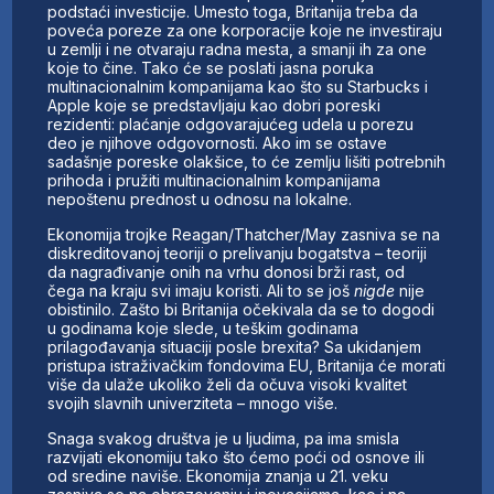
podstaći investicije. Umesto toga, Britanija treba da
poveća poreze za one korporacije koje ne investiraju
u zemlji i ne otvaraju radna mesta, a smanji ih za one
koje to čine. Tako će se poslati jasna poruka
multinacionalnim kompanijama kao što su Starbucks i
Apple koje se predstavljaju kao dobri poreski
rezidenti: plaćanje odgovarajućeg udela u porezu
deo je njihove odgovornosti. Ako im se ostave
sadašnje poreske olakšice, to će zemlju lišiti potrebnih
prihoda i pružiti multinacionalnim kompanijama
nepoštenu prednost u odnosu na lokalne.
Ekonomija trojke Reagan/Thatcher/May zasniva se na
diskreditovanoj teoriji o prelivanju bogatstva – teoriji
da nagrađivanje onih na vrhu donosi brži rast, od
čega na kraju svi imaju koristi. Ali to se još
nigde
nije
obistinilo. Zašto bi Britanija očekivala da se to dogodi
u godinama koje slede, u teškim godinama
prilagođavanja situaciji posle brexita? Sa ukidanjem
pristupa istraživačkim fondovima EU, Britanija će morati
više da ulaže ukoliko želi da očuva visoki kvalitet
svojih slavnih univerziteta – mnogo više.
Snaga svakog društva je u ljudima, pa ima smisla
razvijati ekonomiju tako što ćemo poći od osnove ili
od sredine naviše. Ekonomija znanja u 21. veku