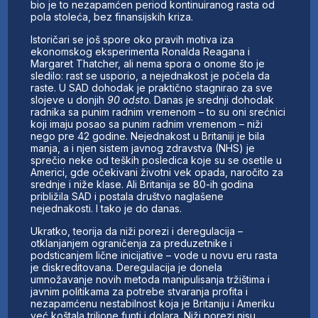
bio je to nezapamćen period kontinuiranog rasta od
pola stoleća, bez finansijskih kriza.
Istoričari se još spore oko pravih motiva iza
ekonomskog eksperimenta Ronalda Reagana i
Margaret Thatcher, ali nema spora o onome što je
sledilo: rast se usporio, a nejednakost je počela da
raste. U SAD dohodak je praktično stagnirao za sve
slojeve u donjih
90 odsto
. Danas je srednji dohodak
radnika sa punim radnim vremenom – to su oni srećnici
koji imaju posao sa punim radnim vremenom – niži
nego pre 42 godine. Nejednakost u Britaniji je bila
manja, a i njen sistem javnog zdravstva (NHS) je
sprečio neke od teških posledica koje su se osetile u
Americi, gde očekivani životni vek opada, naročito za
srednje i niže klase. Ali Britanija se 80-ih godina
približila SAD i postala društvo naglašene
nejednakosti. I tako je do danas.
Ukratko, teorija da niži porezi i deregulacija –
otklanjanjem ograničenja za preduzetnike i
podsticanjem lične inicijative – vode u novu eru rasta
je diskreditovana. Deregulacija je donela
umnožavanje novih metoda manipulisanja tržištima i
javnim politikama za potrebe stvaranja profita i
nezapamćenu nestabilnost koja je Britaniju i Ameriku
već koštala trilione funti i dolara. Niži porezi nisu