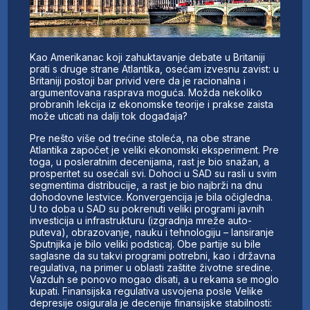
Kao Amerikanac koji zahuktavanje debate u Britaniji
prati s druge strane Atlantika, osećam izvesnu zavist: u
Britaniji postoji bar privid vere da je racionalna i
argumentovana rasprava moguća. Možda nekoliko
probranih lekcija iz ekonomske teorije i prakse zaista
može uticati na dalji tok događaja?
Pre nešto više od trećine stoleća, na obe strane
Atlantika započet je veliki ekonomski eksperiment. Pre
toga, u posleratnim decenijama, rast je bio snažan, a
prosperitet su osećali svi. Dohoci u SAD su rasli u svim
segmentima distribucije, a rast je bio najbrži na dnu
dohodovne lestvice. Konvergencija je bila očigledna.
U to doba u SAD su pokrenuti veliki programi javnih
investicija u infrastrukturu (izgradnja mreže auto-
puteva), obrazovanje, nauku i tehnologiju – lansiranje
Sputnjika je bilo veliki podsticaj. Obe partije su bile
saglasne da su takvi programi potrebni, kao i državna
regulativa, na primer u oblasti zaštite životne sredine.
Vazduh se ponovo mogao disati, a u rekama se moglo
kupati. Finansijska regulativa usvojena posle Velike
depresije osigurala je decenije finansijske stabilnosti: