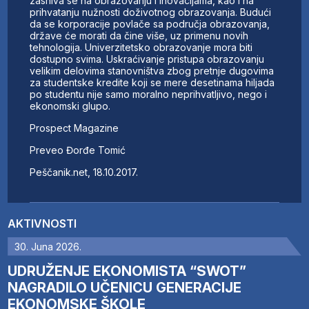
zasniva se na obrazovanju i inovacijama, kao i na
prihvatanju nužnosti doživotnog obrazovanja. Budući
da se korporacije povlače sa područja obrazovanja,
države će morati da čine više, uz primenu novih
tehnologija. Univerzitetsko obrazovanje mora biti
dostupno svima. Uskraćivanje pristupa obrazovanju
velikim delovima stanovništva zbog pretnje dugovima
za studentske kredite koji se mere desetinama hiljada
po studentu nije samo moralno neprihvatljivo, nego i
ekonomski glupo.
Prospect Magazine
Preveo Đorđe Tomić
Peščanik.net, 18.10.2017.
AKTIVNOSTI
30. Juna 2026.
UDRUŽENJE EKONOMISTA “SWOT”
NAGRADILO UČENICU GENERACIJE
EKONOMSKE ŠKOLE