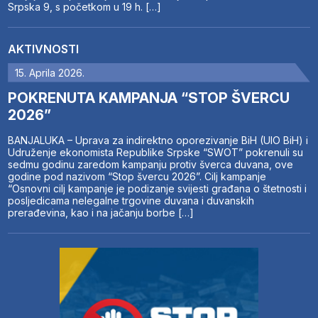
Srpska 9, s početkom u 19 h. […]
AKTIVNOSTI
15. Aprila 2026.
POKRENUTA KAMPANJA “STOP ŠVERCU
2026”
BANJALUKA – Uprava za indirektno oporezivanje BiH (UIO BiH) i
Udruženje ekonomista Republike Srpske “SWOT” pokrenuli su
sedmu godinu zaredom kampanju protiv šverca duvana, ove
godine pod nazivom “Stop švercu 2026”. Cilj kampanje
“Osnovni cilj kampanje je podizanje svijesti građana o štetnosti i
posljedicama nelegalne trgovine duvana i duvanskih
prerađevina, kao i na jačanju borbe […]