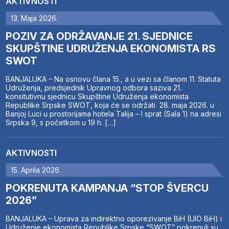
AKTIVNOSTI
13. Maja 2026.
POZIV ZA ODRŽAVANJE 21. SJEDNICE
SKUPŠTINE UDRUŽENJA EKONOMISTA RS
SWOT
BANJALUKA – Na osnovu člana 15., a u vezi sa članom 11. Statuta
Udruženja, predsjednik Upravnog odbora saziva 21.
konsitutivnu sjednicu Skupštine Udruženja ekonomista
Republike Srpske SWOT, koja će se održati 28. maja 2026. u
Banjoj Luci u prostorijama hotela Talija – I sprat (Sala 1) na adresi
Srpska 9, s početkom u 19 h. […]
AKTIVNOSTI
15. Aprila 2026.
POKRENUTA KAMPANJA “STOP ŠVERCU
2026”
BANJALUKA – Uprava za indirektno oporezivanje BiH (UIO BiH) i
Udruženje ekonomista Republike Srpske “SWOT” pokrenuli su