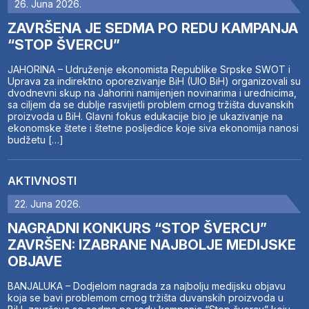
26. Juna 2026.
ZAVRŠENA JE SEDMA PO REDU KAMPANJA
“STOP ŠVERCU”
JAHORINA – Udruženje ekonomista Republike Srpske SWOT i
Uprava za indirektno oporezivanje BiH (UIO BiH) organizovali su
dvodnevni skup na Jahorini namijenjen novinarima i urednicima,
sa ciljem da se dublje rasvijetli problem crnog tržišta duvanskih
proizvoda u BiH. Glavni fokus edukacije bio je ukazivanje na
ekonomske štete i štetne posljedice koje siva ekonomija nanosi
budžetu […]
AKTIVNOSTI
22. Juna 2026.
NAGRADNI KONKURS “STOP ŠVERCU”
ZAVRŠEN: IZABRANE NAJBOLJE MEDIJSKE
OBJAVE
BANJALUKA – Dodjelom nagrada za najbolju medijsku objavu
koja se bavi problemom crnog tržišta duvanskih proizvoda u