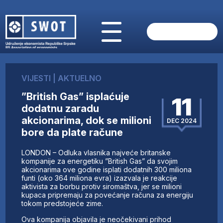
POČETNA
O NAMA
VIJESTI
|
AKTUELNO
VIJESTI
”British Gas” isplaćuje
AKTUELNO
11
dodatnu zaradu
ANALIZE
akcionarima, dok se milioni
DEC 2024
KOMPANIJE
bore da plate račune
FINANSIJE
IZ STRANIH MEDIJA
LONDON – Odluka vlasnika najveće britanske
kompanije za energetiku ”British Gas” da svojim
AKTIVNOSTI
akcionarima ove godine isplati dodatnih 300 miliona
SWOT INTERVJU
funti (oko 364 miliona evra) izazvala je reakcije
aktivista za borbu protiv siromaštva, jer se milioni
UČLANI SE
kupaca pripremaju za povećanje računa za energiju
KONTAKT
tokom predstojeće zime.
Ova kompanija objavila je neočekivani prihod