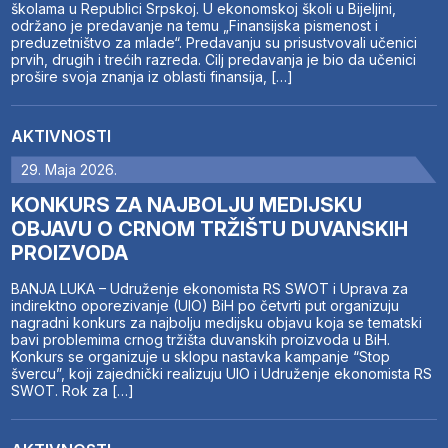
školama u Republici Srpskoj. U ekonomskoj školi u Bijeljini,
održano je predavanje na temu „Finansijska pismenost i
preduzetništvo za mlade“. Predavanju su prisustvovali učenici
prvih, drugih i trećih razreda. Cilj predavanja je bio da učenici
prošire svoja znanja iz oblasti finansija, […]
AKTIVNOSTI
29. Maja 2026.
KONKURS ZA NAJBOLJU MEDIJSKU
OBJAVU O CRNOM TRŽIŠTU DUVANSKIH
PROIZVODA
BANJA LUKA – Udruženje ekonomista RS SWOT i Uprava za
indirektno oporezivanje (UIO) BiH po četvrti put organizuju
nagradni konkurs za najbolju medijsku objavu koja se tematski
bavi problemima crnog tržišta duvanskih proizvoda u BiH.
Konkurs se organizuje u sklopu nastavka kampanje “Stop
švercu”, koji zajednički realizuju UIO i Udruženje ekonomista RS
SWOT. Rok za […]