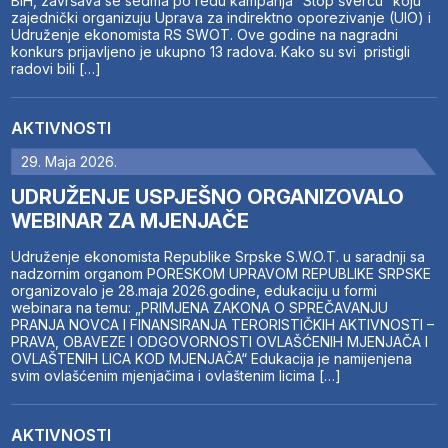
BiH, završava se sedma po redu kampanja “Stop švercu” koju
zajednički organizuju Uprava za indirektno oporezivanje (UIO) i
Udruženje ekonomista RS SWOT. Ove godine na nagradni
konkurs prijavljeno je ukupno 13 radova. Kako su svi pristigli
radovi bili […]
AKTIVNOSTI
29. Maja 2026.
UDRUŽENJE USPJEŠNO ORGANIZOVALO
WEBINAR ZA MJENJAČE
Udruženje ekonomista Republike Srpske S.W.O.T. u saradnji sa
nadzornim organom PORESKOM UPRAVOM REPUBLIKE SRPSKE
organizovalo je 28.maja 2026.godine, edukaciju u formi
webinara na temu: „PRIMJENA ZAKONA O SPREČAVANJU
PRANJA NOVCA I FINANSIRANJA TERORISTIČKIH AKTIVNOSTI –
PRAVA, OBAVEZE I ODGOVORNOSTI OVLAŠĆENIH MJENJAČA I
OVLAŠTENIH LICA KOD MJENJAČA“ Edukacija je namijenjena
svim ovlašćenim mjenjačima i ovlaštenim licima […]
AKTIVNOSTI