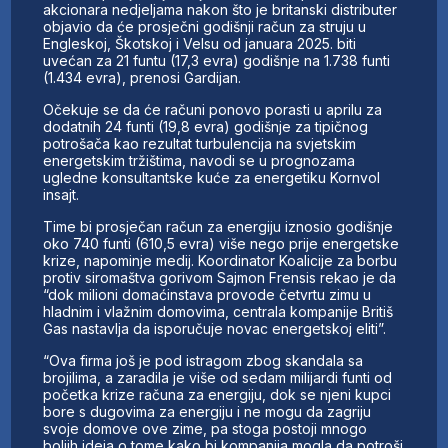
akcionara nedjeljama nakon što je britanski distributer
objavio da će prosječni godišnji račun za struju u
Engleskoj, Škotskoj i Velsu od januara 2025. biti
uvećan za 21 funtu (17,3 evra) godišnje na 1.738 funti
(1.434 evra), prenosi Gardijan.
Očekuje se da će računi ponovo porasti u aprilu za
dodatnih 24 funti (19,8 evra) godišnje za tipičnog
potrošača kao rezultat turbulencija na svjetskim
energetskim tržištima, navodi se u prognozama
ugledne konsultantske kuće za energetiku Kornvol
insajt.
Time bi prosječan račun za energiju iznosio godišnje
oko 740 funti (610,5 evra) više nego prije energetske
krize, napominje medij. Koordinator Koalicije za borbu
protiv siromaštva gorivom Sajmon Frensis rekao je da
“dok milioni domaćinstava provode četvrtu zimu u
hladnim i vlažnim domovima, centrala kompanije Britiš
Gas nastavlja da isporučuje novac energetskoj eliti”.
“Ova firma još je pod istragom zbog skandala sa
brojilima, a zaradila je više od sedam milijardi funti od
početka krize računa za energiju, dok se njeni kupci
bore s dugovima za energiju i ne mogu da zagriju
svoje domove ove zime, pa stoga postoji mnogo
boljih ideja o tome kako bi kompanija mogla da potroši