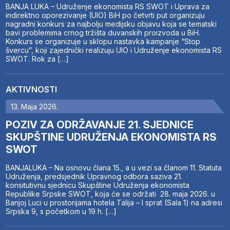
BANJA LUKA – Udruženje ekonomista RS SWOT i Uprava za
indirektno oporezivanje (UIO) BiH po četvrti put organizuju
nagradni konkurs za najbolju medijsku objavu koja se tematski
bavi problemima crnog tržišta duvanskih proizvoda u BiH.
Konkurs se organizuje u sklopu nastavka kampanje “Stop
švercu”, koji zajednički realizuju UIO i Udruženje ekonomista RS
SWOT. Rok za […]
AKTIVNOSTI
13. Maja 2026.
POZIV ZA ODRŽAVANJE 21. SJEDNICE
SKUPŠTINE UDRUŽENJA EKONOMISTA RS
SWOT
BANJALUKA – Na osnovu člana 15., a u vezi sa članom 11. Statuta
Udruženja, predsjednik Upravnog odbora saziva 21.
konsitutivnu sjednicu Skupštine Udruženja ekonomista
Republike Srpske SWOT, koja će se održati 28. maja 2026. u
Banjoj Luci u prostorijama hotela Talija – I sprat (Sala 1) na adresi
Srpska 9, s početkom u 19 h. […]