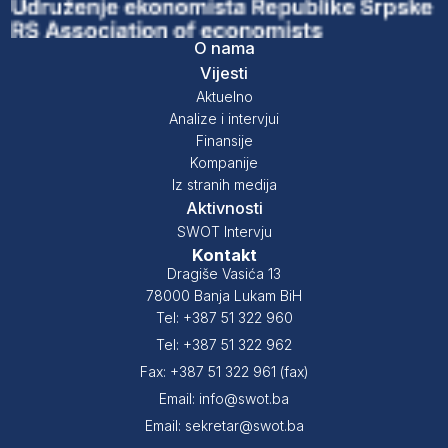
O nama
Vijesti
Aktuelno
Analize i intervjui
Finansije
Kompanije
Iz stranih medija
Aktivnosti
SWOT Intervju
Kontakt
Dragiše Vasića 13
78000 Banja Lukam BiH
Tel: +387 51 322 960
Tel: +387 51 322 962
Fax: +387 51 322 961 (fax)
Email: info@swot.ba
Email: sekretar@swot.ba