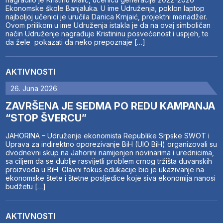
Ekonomske škole Banjaluka. U ime Udruženja, poklon laptop
najboljoj učenici je uručila Danica Krnjaić, projektni menadžer.
Ovom prilikom u ime Udruženja istakla je da na ovaj simboličan
način Udruženje nagrađuje Kristininu posvećenost i uspjeh, te
da žele pokazati da neko prepoznaje […]
AKTIVNOSTI
26. Juna 2026.
ZAVRŠENA JE SEDMA PO REDU KAMPANJA
“STOP ŠVERCU”
JAHORINA – Udruženje ekonomista Republike Srpske SWOT i
Uprava za indirektno oporezivanje BiH (UIO BiH) organizovali su
dvodnevni skup na Jahorini namijenjen novinarima i urednicima,
sa ciljem da se dublje rasvijetli problem crnog tržišta duvanskih
proizvoda u BiH. Glavni fokus edukacije bio je ukazivanje na
ekonomske štete i štetne posljedice koje siva ekonomija nanosi
budžetu […]
AKTIVNOSTI