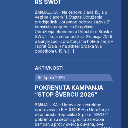
RS SWOT
BANJALUKA – Na osnovu člana 15., a u
vezi sa članom 11. Statuta Udruženja,
predsjednik Upravnog odbora saziva 21.
konsitutivnu sjednicu Skupštine
Udruženja ekonomista Republike Srpske
SWOT, koja će se održati 28. maja 2026.
u Banjoj Luci u prostorijama hotela Talija –
I sprat (Sala 1) na adresi Srpska 9, s
početkom u 19 h. […]
AKTIVNOSTI
15. Aprila 2026.
POKRENUTA KAMPANJA
“STOP ŠVERCU 2026”
BANJALUKA – Uprava za indirektno
oporezivanje BiH (UIO BiH) i Udruženje
ekonomista Republike Srpske “SWOT”
pokrenuli su sedmu godinu zaredom
kampanju protiv šverca duvana, ove