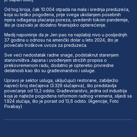
Od tog broja, čak 10.004 otpada na mala i srednja preduzeća,
koja su teško pogođena, prije svega ukidanjem posebnih
mjera odlaganja plaćanja poreza, uvedenih tokom pandemije,
što je izazvalo je dodatno finansijsko opterećenje.
Medij napominje da je Jen pao na najslabiji nivo u posljednjih
37 godina u odnosu na američki dolar u leto 2024, što je
povećalo troškove uvoza za preduzeća.
Sve veći nedostatak radne snage, podstaknut starenjem
stanovništva Japana i uvođenjem strožih propisa o
prekovremenom radu, dodatno je opteretio privredne
delatnosti kao što su građevinarstvo i usluge.
Upravo je sektor usluga, uključujući restorane, zabilježio
najveći broj stečajeva (3.329 slučajeva), što predstavlja
povećanje od 13,2 odsto. Građevinarstvo, jedna od industrija
koja je najteže pogođena reformom radnog vremena, slijedi sa
1.924 slučaja, što je porast od 13,6 odsto. (Agencije, Foto
Pixabay)