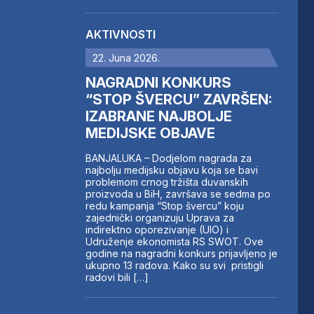
AKTIVNOSTI
22. Juna 2026.
NAGRADNI KONKURS
“STOP ŠVERCU” ZAVRŠEN:
IZABRANE NAJBOLJE
MEDIJSKE OBJAVE
BANJALUKA – Dodjelom nagrada za
najbolju medijsku objavu koja se bavi
problemom crnog tržišta duvanskih
proizvoda u BiH, završava se sedma po
redu kampanja “Stop švercu” koju
zajednički organizuju Uprava za
indirektno oporezivanje (UIO) i
Udruženje ekonomista RS SWOT. Ove
godine na nagradni konkurs prijavljeno je
ukupno 13 radova. Kako su svi pristigli
radovi bili […]