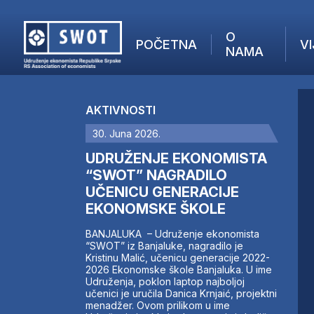
O
POČETNA
VI
NAMA
POČETNA
O NAMA
AKTIVNOSTI
VIJESTI
30. Juna 2026.
AKTUELNO
F
ANALIZE
UDRUŽENJE EKONOMISTA
I
KOMPANIJE
“SWOT” NAGRADILO
UČENICU GENERACIJE
FINANSIJE
EKONOMSKE ŠKOLE
IZ STRANIH MEDIJA
AKTIVNOSTI
BANJALUKA – Udruženje ekonomista
“SWOT” iz Banjaluke, nagradilo je
SWOT INTERVJU
Kristinu Malić, učenicu generacije 2022-
UČLANI SE
2026 Ekonomske škole Banjaluka. U ime
Udruženja, poklon laptop najboljoj
KONTAKT
učenici je uručila Danica Krnjaić, projektni
menadžer. Ovom prilikom u ime