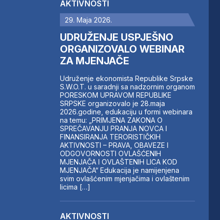
AKTIVNOSTI
29. Maja 2026.
UDRUŽENJE USPJEŠNO
ORGANIZOVALO WEBINAR
ZA MJENJAČE
Udruženje ekonomista Republike Srpske
S.W.O.T. u saradnji sa nadzornim organom
PORESKOM UPRAVOM REPUBLIKE
SRPSKE organizovalo je 28.maja
2026.godine, edukaciju u formi webinara
na temu: „PRIMJENA ZAKONA O
SPREČAVANJU PRANJA NOVCA I
FINANSIRANJA TERORISTIČKIH
AKTIVNOSTI – PRAVA, OBAVEZE I
ODGOVORNOSTI OVLAŠĆENIH
MJENJAČA I OVLAŠTENIH LICA KOD
MJENJAČA“ Edukacija je namijenjena
svim ovlašćenim mjenjačima i ovlaštenim
licima […]
AKTIVNOSTI