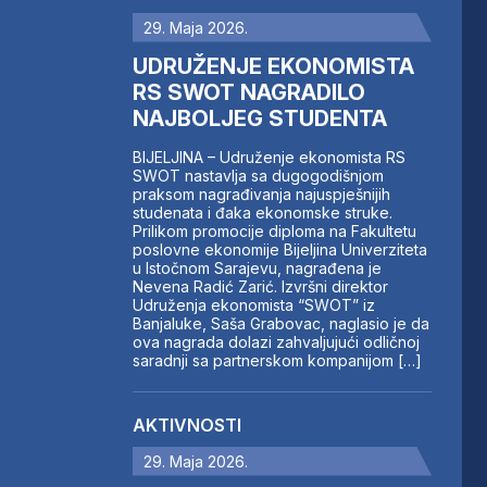
29. Maja 2026.
UDRUŽENJE EKONOMISTA
RS SWOT NAGRADILO
NAJBOLJEG STUDENTA
BIJELJINA – Udruženje ekonomista RS
SWOT nastavlja sa dugogodišnjom
praksom nagrađivanja najuspješnijih
studenata i đaka ekonomske struke.
Prilikom promocije diploma na Fakultetu
poslovne ekonomije Bijeljina Univerziteta
u Istočnom Sarajevu, nagrađena je
Nevena Radić Zarić. Izvršni direktor
Udruženja ekonomista “SWOT” iz
Banjaluke, Saša Grabovac, naglasio je da
ova nagrada dolazi zahvaljujući odličnoj
saradnji sa partnerskom kompanijom […]
AKTIVNOSTI
29. Maja 2026.