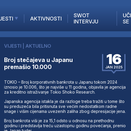
SWOT
UČ
JESTI
AKTIVNOSTI
INTERVJU
SE
AKTUELNO
ANALIZE
VIJESTI
|
AKTUELNO
KOMPANIJE
16
INANSIJE
Broj stečajeva u Japanu
premašio 10.000
Z STRANIH MEDIJA
JAN 2025
TOKIO – Broj korporativnih bankrota u Japanu tokom 2024
iznosio je 10.006, što je najviše u 11 godina, objavila je agencija
za kreditno istraživanje Tokio Shoko Research.
Japanska agencija istakla je da razloge treba tražiti u tome što
su preduzeća bila pritisnuta sve većim nedostatkom radne
snage i višim cijenama uvezenih zaliha zbog depresijacije jena.
Broj bankrota viši je za 15,1 odsto u odnosu na prethodnu
godinu i predstavlja treću uzastopnu godinu povećanja, prenio
je Japan tudej.