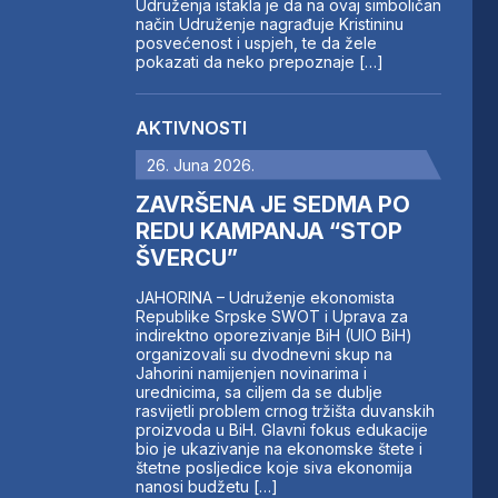
Udruženja istakla je da na ovaj simboličan
način Udruženje nagrađuje Kristininu
posvećenost i uspjeh, te da žele
pokazati da neko prepoznaje […]
AKTIVNOSTI
26. Juna 2026.
ZAVRŠENA JE SEDMA PO
REDU KAMPANJA “STOP
ŠVERCU”
JAHORINA – Udruženje ekonomista
Republike Srpske SWOT i Uprava za
indirektno oporezivanje BiH (UIO BiH)
organizovali su dvodnevni skup na
Jahorini namijenjen novinarima i
urednicima, sa ciljem da se dublje
rasvijetli problem crnog tržišta duvanskih
proizvoda u BiH. Glavni fokus edukacije
bio je ukazivanje na ekonomske štete i
štetne posljedice koje siva ekonomija
nanosi budžetu […]