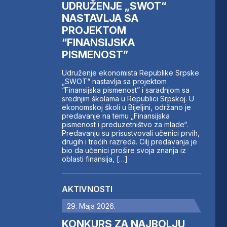
UDRUŽENJE „SWOT“
NASTAVLJA SA
PROJEKTOM
“FINANSIJSKA
PISMENOST”
Udruženje ekonomista Republike Srpske
„SWOT“ nastavlja sa projektom
“Finansijska pismenost” i saradnjom sa
srednjim školama u Republici Srpskoj. U
ekonomskoj školi u Bijeljini, održano je
predavanje na temu „Finansijska
pismenost i preduzetništvo za mlade“.
Predavanju su prisustvovali učenici prvih,
drugih i trećih razreda. Cilj predavanja je
bio da učenici prošire svoja znanja iz
oblasti finansija, […]
AKTIVNOSTI
29. Maja 2026.
KONKURS ZA NAJBOLJU