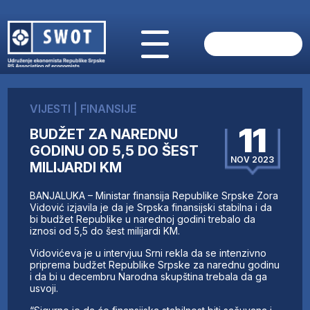
POČETNA
O NAMA
VIJESTI
|
FINANSIJE
VIJESTI
11
BUDŽET ZA NAREDNU
AKTUELNO
GODINU OD 5,5 DO ŠEST
ANALIZE
NOV 2023
MILIJARDI KM
KOMPANIJE
FINANSIJE
BANJALUKA – Ministar finansija Republike Srpske Zora
IZ STRANIH MEDIJA
Vidović izjavila je da je Srpska finansijski stabilna i da
bi budžet Republike u narednoj godini trebalo da
AKTIVNOSTI
iznosi od 5,5 do šest milijardi KM.
SWOT INTERVJU
Vidovićeva je u intervjuu Srni rekla da se intenzivno
UČLANI SE
priprema budžet Republike Srpske za narednu godinu
i da bi u decembru Narodna skupština trebala da ga
KONTAKT
usvoji.