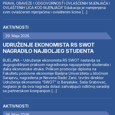
PRAVA, OBAVEZE I ODGOVORNOSTI OVLAŠĆENIH MJENJAČA I
OVLAŠTENIH LICA KOD MJENJAČA“ Edukacija je namijenjena
svim ovlašćenim mjenjačima i ovlaštenim licima […]
AKTIVNOSTI
29. Maja 2026.
UDRUŽENJE EKONOMISTA RS SWOT
NAGRADILO NAJBOLJEG STUDENTA
BIJELJINA – Udruženje ekonomista RS SWOT nastavlja sa
dugogodišnjom praksom nagrađivanja najuspješnijih studenata i
đaka ekonomske struke. Prilikom promocije diploma na
Fakultetu poslovne ekonomije Bijeljina Univerziteta u Istočnom
Sarajevu, nagrađena je Nevena Radić Zarić. Izvršni direktor
Udruženja ekonomista “SWOT” iz Banjaluke, Saša Grabovac,
naglasio je da ova nagrada dolazi zahvaljujući odličnoj saradnji
sa partnerskom kompanijom […]
AKTIVNOSTI
29. Maja 2026.