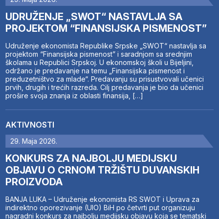
UDRUŽENJE „SWOT“ NASTAVLJA SA
PROJEKTOM “FINANSIJSKA PISMENOST”
Udruženje ekonomista Republike Srpske „SWOT“ nastavlja sa
projektom “Finansijska pismenost” i saradnjom sa srednjim
školama u Republici Srpskoj. U ekonomskoj školi u Bijeljini,
održano je predavanje na temu „Finansijska pismenost i
preduzetništvo za mlade“. Predavanju su prisustvovali učenici
prvih, drugih i trećih razreda. Cilj predavanja je bio da učenici
prošire svoja znanja iz oblasti finansija, […]
AKTIVNOSTI
29. Maja 2026.
KONKURS ZA NAJBOLJU MEDIJSKU
OBJAVU O CRNOM TRŽIŠTU DUVANSKIH
PROIZVODA
BANJA LUKA – Udruženje ekonomista RS SWOT i Uprava za
indirektno oporezivanje (UIO) BiH po četvrti put organizuju
nagradni konkurs za najbolju medijsku objavu koja se tematski