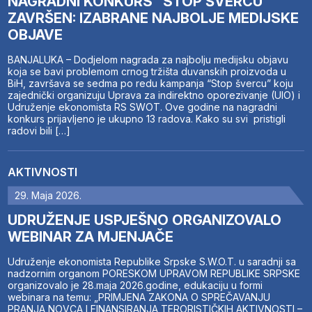
NAGRADNI KONKURS “STOP ŠVERCU”
ZAVRŠEN: IZABRANE NAJBOLJE MEDIJSKE
OBJAVE
BANJALUKA – Dodjelom nagrada za najbolju medijsku objavu
koja se bavi problemom crnog tržišta duvanskih proizvoda u
BiH, završava se sedma po redu kampanja “Stop švercu” koju
zajednički organizuju Uprava za indirektno oporezivanje (UIO) i
Udruženje ekonomista RS SWOT. Ove godine na nagradni
konkurs prijavljeno je ukupno 13 radova. Kako su svi pristigli
radovi bili […]
AKTIVNOSTI
29. Maja 2026.
UDRUŽENJE USPJEŠNO ORGANIZOVALO
WEBINAR ZA MJENJAČE
Udruženje ekonomista Republike Srpske S.W.O.T. u saradnji sa
nadzornim organom PORESKOM UPRAVOM REPUBLIKE SRPSKE
organizovalo je 28.maja 2026.godine, edukaciju u formi
webinara na temu: „PRIMJENA ZAKONA O SPREČAVANJU
PRANJA NOVCA I FINANSIRANJA TERORISTIČKIH AKTIVNOSTI –