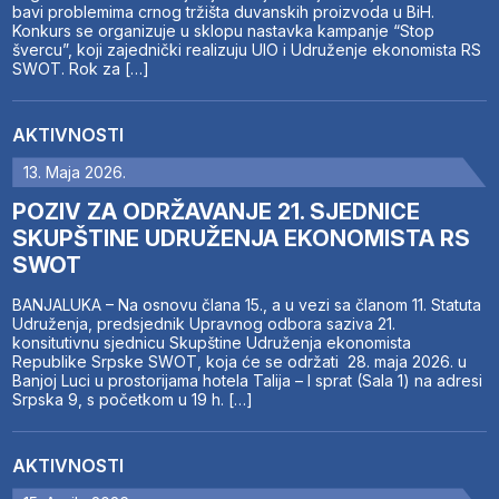
bavi problemima crnog tržišta duvanskih proizvoda u BiH.
Konkurs se organizuje u sklopu nastavka kampanje “Stop
švercu”, koji zajednički realizuju UIO i Udruženje ekonomista RS
SWOT. Rok za […]
AKTIVNOSTI
13. Maja 2026.
POZIV ZA ODRŽAVANJE 21. SJEDNICE
SKUPŠTINE UDRUŽENJA EKONOMISTA RS
SWOT
BANJALUKA – Na osnovu člana 15., a u vezi sa članom 11. Statuta
Udruženja, predsjednik Upravnog odbora saziva 21.
konsitutivnu sjednicu Skupštine Udruženja ekonomista
Republike Srpske SWOT, koja će se održati 28. maja 2026. u
Banjoj Luci u prostorijama hotela Talija – I sprat (Sala 1) na adresi
Srpska 9, s početkom u 19 h. […]
AKTIVNOSTI