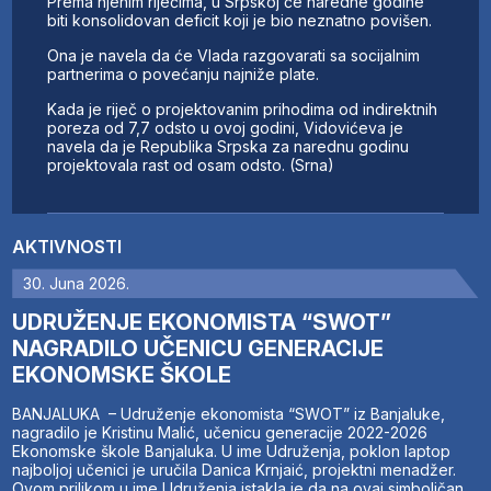
Prema njenim riječima, u Srpskoj će naredne godine
biti konsolidovan deficit koji je bio neznatno povišen.
Ona je navela da će Vlada razgovarati sa socijalnim
partnerima o povećanju najniže plate.
Kada je riječ o projektovanim prihodima od indirektnih
poreza od 7,7 odsto u ovoj godini, Vidovićeva je
navela da je Republika Srpska za narednu godinu
projektovala rast od osam odsto. (Srna)
AKTIVNOSTI
30. Juna 2026.
UDRUŽENJE EKONOMISTA “SWOT”
NAGRADILO UČENICU GENERACIJE
EKONOMSKE ŠKOLE
BANJALUKA – Udruženje ekonomista “SWOT” iz Banjaluke,
nagradilo je Kristinu Malić, učenicu generacije 2022-2026
Ekonomske škole Banjaluka. U ime Udruženja, poklon laptop
najboljoj učenici je uručila Danica Krnjaić, projektni menadžer.
Ovom prilikom u ime Udruženja istakla je da na ovaj simboličan