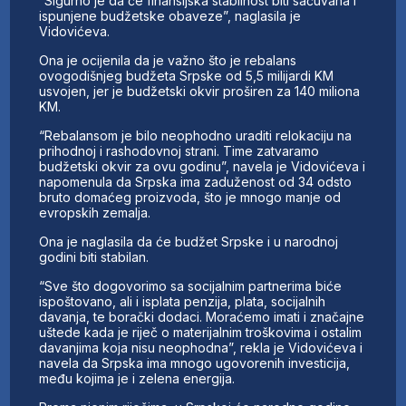
“Sigurno je da će finansijska stabilnost biti sačuvana i
ispunjene budžetske obaveze”, naglasila je
Vidovićeva.
Ona je ocijenila da je važno što je rebalans
ovogodišnjeg budžeta Srpske od 5,5 milijardi KM
usvojen, jer je budžetski okvir proširen za 140 miliona
KM.
“Rebalansom je bilo neophodno uraditi relokaciju na
prihodnoj i rashodovnoj strani. Time zatvaramo
budžetski okvir za ovu godinu”, navela je Vidovićeva i
napomenula da Srpska ima zaduženost od 34 odsto
bruto domaćeg proizvoda, što je mnogo manje od
evropskih zemalja.
Ona je naglasila da će budžet Srpske i u narodnoj
godini biti stabilan.
“Sve što dogovorimo sa socijalnim partnerima biće
ispoštovano, ali i isplata penzija, plata, socijalnih
davanja, te borački dodaci. Moraćemo imati i značajne
uštede kada je riječ o materijalnim troškovima i ostalim
davanjima koja nisu neophodna”, rekla je Vidovićeva i
navela da Srpska ima mnogo ugovorenih investicija,
među kojima je i zelena energija.