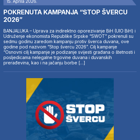
15. Aprila 2026.
POKRENUTA KAMPANJA “STOP ŠVERCU
2026”
BANJALUKA – Uprava za indirektno oporezivanje BiH (UIO BiH) i
Udruženje ekonomista Republike Srpske “SWOT” pokrenuli su
sedmu godinu zaredom kampanju protiv šverca duvana, ove
godine pod nazivom “Stop švercu 2026”. Cilj kampanje
“Osnovni cilj kampanje je podizanje svijesti građana o štetnosti i
posljedicama nelegalne trgovine duvana i duvanskih
prerađevina, kao i na jačanju borbe […]