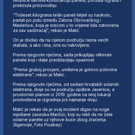
sedmice iskrivila konstrukciju panela, porušila ogradu i
prekinula proizvodnju.
“Trideset kilograma teški paneli letjeli su naokolo,
padali po putu između Zatona Obrovačkog i
Maslenice, koja je srećom u to vrijeme bila zatvorena
za sav saobraćaj”, rekao je Matić.
On je dodao da na cijelom području nema većih
stabala, a ako i ima, ona su nakrivljena.
Prema njegovim riječima, sada prikupljaju otkinute
panele koji i dalje predstavljaju opasnost.
“Prema gruboj procjeni, uništena je gotovo polovina
elektrane”, rekao je Matić.
Prema njegovim riječima, od sedam hrvatskih solarnih
elektrana, dvije su na području opštine Јasenice, a
prostornim planom iz 2019. godine na istoj lokaciji
predviđena je izgradnja još najmanje dviju.
Matić je rekao da je ovaj incident digao na noge
mještane zaseoka Maričići, koji su rekli da ne žele
solarne panele uz njihove kuće zbog zračenja.
(Agencije, Foto Pixabay)