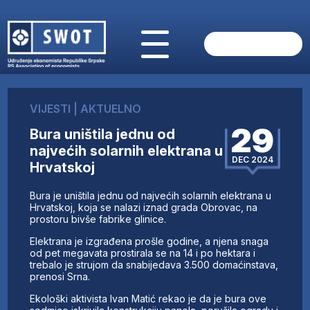
POČETNA
O NAMA
VIJESTI
|
AKTUELNO
VIJESTI
29
Bura uništila jednu od
AKTUELNO
najvećih solarnih elektrana u
ANALIZE
DEC 2024
Hrvatskoj
KOMPANIJE
FINANSIJE
Bura je uništila jednu od najvećih solarnih elektrana u
IZ STRANIH MEDIJA
Hrvatskoj, koja se nalazi iznad grada Obrovac, na
prostoru bivše fabrike glinice.
AKTIVNOSTI
Elektrana je izgrađena prošle godine, a njena snaga
SWOT INTERVJU
od pet megavata prostirala se na 14 i po hektara i
UČLANI SE
trebalo je strujom da snabijedava 3.500 domaćinstava,
prenosi Srna.
KONTAKT
Ekološki aktivista Ivan Matić rekao je da je bura ove