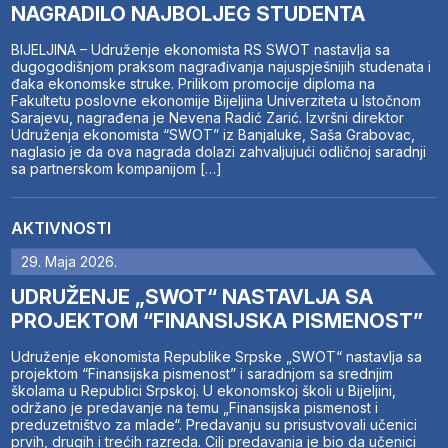
NAGRADILO NAJBOLJEG STUDENTA
BIJELJINA – Udruženje ekonomista RS SWOT nastavlja sa
dugogodišnjom praksom nagrađivanja najuspješnijih studenata i
đaka ekonomske struke. Prilikom promocije diploma na
Fakultetu poslovne ekonomije Bijeljina Univerziteta u Istočnom
Sarajevu, nagrađena je Nevena Radić Zarić. Izvršni direktor
Udruženja ekonomista “SWOT” iz Banjaluke, Saša Grabovac,
naglasio je da ova nagrada dolazi zahvaljujući odličnoj saradnji
sa partnerskom kompanijom […]
AKTIVNOSTI
29. Maja 2026.
UDRUŽENJE „SWOT“ NASTAVLJA SA
PROJEKTOM “FINANSIJSKA PISMENOST”
Udruženje ekonomista Republike Srpske „SWOT“ nastavlja sa
projektom “Finansijska pismenost” i saradnjom sa srednjim
školama u Republici Srpskoj. U ekonomskoj školi u Bijeljini,
održano je predavanje na temu „Finansijska pismenost i
preduzetništvo za mlade“. Predavanju su prisustvovali učenici
prvih, drugih i trećih razreda. Cilj predavanja je bio da učenici