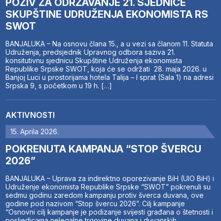
POZIV ZA ODRŽAVANJE 21. SJEDNICE
SKUPŠTINE UDRUŽENJA EKONOMISTA RS
SWOT
BANJALUKA – Na osnovu člana 15., a u vezi sa članom 11. Statuta
Udruženja, predsjednik Upravnog odbora saziva 21.
konsitutivnu sjednicu Skupštine Udruženja ekonomista
Republike Srpske SWOT, koja će se održati 28. maja 2026. u
Banjoj Luci u prostorijama hotela Talija – I sprat (Sala 1) na adresi
Srpska 9, s početkom u 19 h. […]
AKTIVNOSTI
15. Aprila 2026.
POKRENUTA KAMPANJA “STOP ŠVERCU
2026”
BANJALUKA – Uprava za indirektno oporezivanje BiH (UIO BiH) i
Udruženje ekonomista Republike Srpske “SWOT” pokrenuli su
sedmu godinu zaredom kampanju protiv šverca duvana, ove
godine pod nazivom “Stop švercu 2026”. Cilj kampanje
“Osnovni cilj kampanje je podizanje svijesti građana o štetnosti i
posljedicama nelegalne trgovine duvana i duvanskih