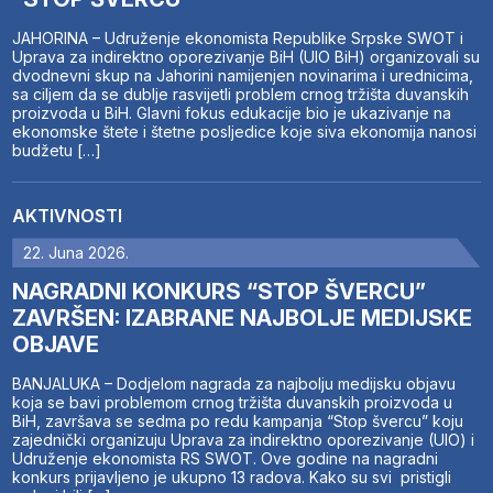
JAHORINA – Udruženje ekonomista Republike Srpske SWOT i
Uprava za indirektno oporezivanje BiH (UIO BiH) organizovali su
dvodnevni skup na Jahorini namijenjen novinarima i urednicima,
sa ciljem da se dublje rasvijetli problem crnog tržišta duvanskih
proizvoda u BiH. Glavni fokus edukacije bio je ukazivanje na
ekonomske štete i štetne posljedice koje siva ekonomija nanosi
budžetu […]
AKTIVNOSTI
22. Juna 2026.
NAGRADNI KONKURS “STOP ŠVERCU”
ZAVRŠEN: IZABRANE NAJBOLJE MEDIJSKE
OBJAVE
BANJALUKA – Dodjelom nagrada za najbolju medijsku objavu
koja se bavi problemom crnog tržišta duvanskih proizvoda u
BiH, završava se sedma po redu kampanja “Stop švercu” koju
zajednički organizuju Uprava za indirektno oporezivanje (UIO) i
Udruženje ekonomista RS SWOT. Ove godine na nagradni
konkurs prijavljeno je ukupno 13 radova. Kako su svi pristigli