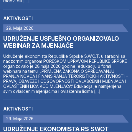
radovi bili […]
AKTIVNOSTI
29. Maja 2026.
UDRUŽENJE USPJEŠNO ORGANIZOVALO
WEBINAR ZA MJENJAČE
Udruženje ekonomista Republike Srpske S.W.O.T. u saradnji sa
nadzornim organom PORESKOM UPRAVOM REPUBLIKE SRPSKE
organizovalo je 28.maja 2026.godine, edukaciju u formi
webinara na temu: „PRIMJENA ZAKONA O SPREČAVANJU
PRANJA NOVCA I FINANSIRANJA TERORISTIČKIH AKTIVNOSTI –
PRAVA, OBAVEZE I ODGOVORNOSTI OVLAŠĆENIH MJENJAČA I
OVLAŠTENIH LICA KOD MJENJAČA“ Edukacija je namijenjena
svim ovlašćenim mjenjačima i ovlaštenim licima […]
AKTIVNOSTI
29. Maja 2026.
UDRUŽENJE EKONOMISTA RS SWOT