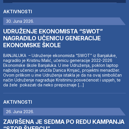
AKTIVNOSTI
30. Juna 2026.
UDRUŽENJE EKONOMISTA “SWOT”
NAGRADILO UČENICU GENERACIJE
EKONOMSKE ŠKOLE
BANJALUKA – Udruženje ekonomista “SWOT” iz Banjaluke,
nagradilo je Kristinu Malić, učenicu generacije 2022-2026
Ekonomske škole Banjaluka. U ime Udruženja, poklon laptop
najboljoj učenici je uručila Danica Krnjaić, projektni menadžer.
Ovom prilikom u ime Udruženja istakla je da na ovaj simboličan
način Udruženje nagrađuje Kristininu posvećenost i uspjeh, te
da žele pokazati da neko prepoznaje […]
AKTIVNOSTI
26. Juna 2026.
ZAVRŠENA JE SEDMA PO REDU KAMPANJA
“STOP ŠVERCU”