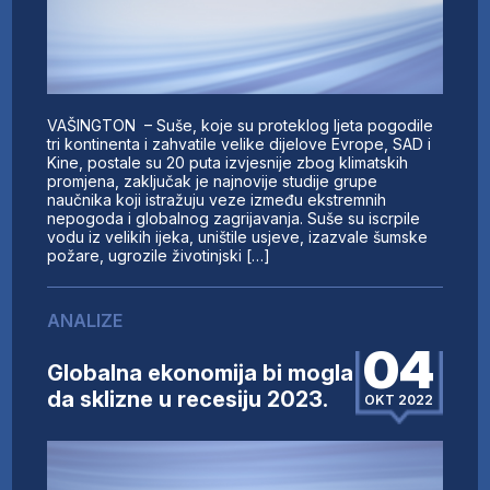
VAŠINGTON – Suše, koje su proteklog ljeta pogodile
tri kontinenta i zahvatile velike dijelove Evrope, SAD i
Kine, postale su 20 puta izvjesnije zbog klimatskih
promjena, zaključak je najnovije studije grupe
naučnika koji istražuju veze između ekstremnih
nepogoda i globalnog zagrijavanja. Suše su iscrpile
vodu iz velikih ijeka, uništile usjeve, izazvale šumske
požare, ugrozile životinjski […]
ANALIZE
04
Globalna ekonomija bi mogla
da sklizne u recesiju 2023.
OKT 2022