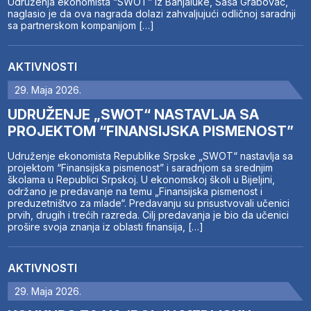
Udruženja ekonomista “SWOT” iz Banjaluke, Saša Grabovac,
naglasio je da ova nagrada dolazi zahvaljujući odličnoj saradnji
sa partnerskom kompanijom […]
AKTIVNOSTI
29. Maja 2026.
UDRUŽENJE „SWOT“ NASTAVLJA SA
PROJEKTOM “FINANSIJSKA PISMENOST”
Udruženje ekonomista Republike Srpske „SWOT“ nastavlja sa
projektom “Finansijska pismenost” i saradnjom sa srednjim
školama u Republici Srpskoj. U ekonomskoj školi u Bijeljini,
održano je predavanje na temu „Finansijska pismenost i
preduzetništvo za mlade“. Predavanju su prisustvovali učenici
prvih, drugih i trećih razreda. Cilj predavanja je bio da učenici
prošire svoja znanja iz oblasti finansija, […]
AKTIVNOSTI
29. Maja 2026.