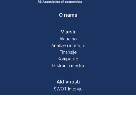
O nama
Vijesti
Aktuelno
Analize i intervjui
Finansije
Kompanije
Iz stranih medija
Aktivnosti
SWOT Intervju
Kontakt
Dragiše Vasića 13
78000 Banja Lukam BiH
Tel: +387 51 322 960
Tel: +387 51 322 962