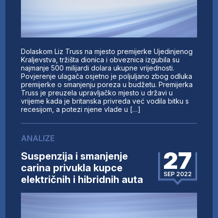
Dolaskom Liz Truss na mjesto premijerke Ujedinjenog
Kraljevstva, tržišta dionica i obveznica izgubila su
najmanje 500 milijardi dolara ukupne vrijednosti.
Povjerenje ulagača osjetno je poljuljano zbog odluka
premijerke o smanjenju poreza u budžetu. Premijerka
Truss je preuzela upravljačko mjesto u državi u
vrijeme kada je britanska privreda već vodila bitku s
recesijom, a potezi njene vlade u […]
ANALIZE
27
Suspenzija i smanjenje
carina privukla kupce
SEP 2022
električnih i hibridnih auta