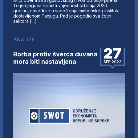
84,3 poena sa avgustovskog nivoa od 88,6 poena.
To je njegova najniža vrijednost od maja 2020.
godine, navodi se u saopštenju minhenskog instituta
dostavljenom Tanjugu. Pad je pogodio sva četiri
sektora […]
ANALIZE
27
Borba protiv šverca duvana
mora biti nastavljena
SEP 2022