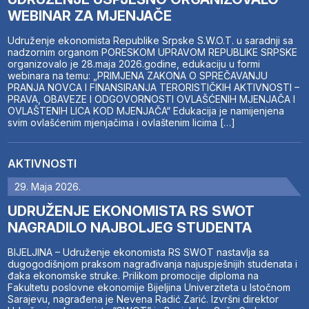
WEBINAR ZA MJENJAČE
Udruženje ekonomista Republike Srpske S.W.O.T. u saradnji sa
nadzornim organom PORESKOM UPRAVOM REPUBLIKE SRPSKE
organizovalo je 28.maja 2026.godine, edukaciju u formi
webinara na temu: „PRIMJENA ZAKONA O SPREČAVANJU
PRANJA NOVCA I FINANSIRANJA TERORISTIČKIH AKTIVNOSTI –
PRAVA, OBAVEZE I ODGOVORNOSTI OVLAŠĆENIH MJENJAČA I
OVLAŠTENIH LICA KOD MJENJAČA“ Edukacija je namijenjena
svim ovlašćenim mjenjačima i ovlaštenim licima […]
AKTIVNOSTI
29. Maja 2026.
UDRUŽENJE EKONOMISTA RS SWOT
NAGRADILO NAJBOLJEG STUDENTA
BIJELJINA – Udruženje ekonomista RS SWOT nastavlja sa
dugogodišnjom praksom nagrađivanja najuspješnijih studenata i
đaka ekonomske struke. Prilikom promocije diploma na
Fakultetu poslovne ekonomije Bijeljina Univerziteta u Istočnom
Sarajevu, nagrađena je Nevena Radić Zarić. Izvršni direktor