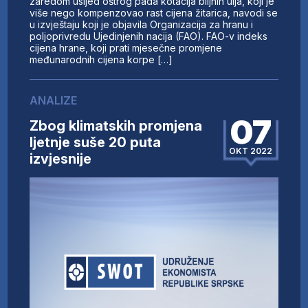
zaredom usljed oštrog pada kotacija biljnih ulja, koji je
više nego kompenzovao rast cijena žitarica, navodi se
u izvještaju koji je objavila Organizacija za hranu i
poljoprivredu Ujedinjenih nacija (FAO). FAO-v indeks
cijena hrane, koji prati mjesečne promjene
međunarodnih cijena korpe […]
ANALIZE
07
Zbog klimatskih promjena
ljetnje suše 20 puta
OKT 2022
izvjesnije