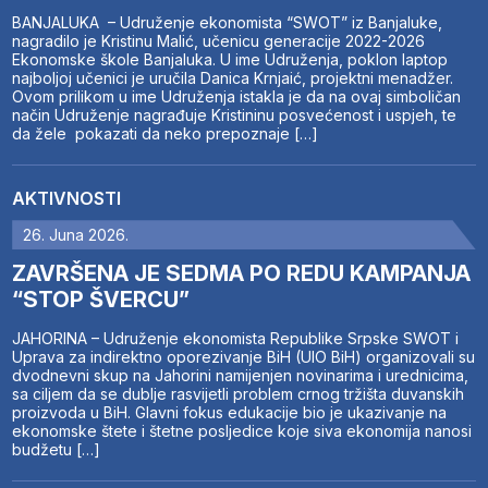
BANJALUKA – Udruženje ekonomista “SWOT” iz Banjaluke,
nagradilo je Kristinu Malić, učenicu generacije 2022-2026
Ekonomske škole Banjaluka. U ime Udruženja, poklon laptop
najboljoj učenici je uručila Danica Krnjaić, projektni menadžer.
Ovom prilikom u ime Udruženja istakla je da na ovaj simboličan
način Udruženje nagrađuje Kristininu posvećenost i uspjeh, te
da žele pokazati da neko prepoznaje […]
AKTIVNOSTI
26. Juna 2026.
ZAVRŠENA JE SEDMA PO REDU KAMPANJA
“STOP ŠVERCU”
JAHORINA – Udruženje ekonomista Republike Srpske SWOT i
Uprava za indirektno oporezivanje BiH (UIO BiH) organizovali su
dvodnevni skup na Jahorini namijenjen novinarima i urednicima,
sa ciljem da se dublje rasvijetli problem crnog tržišta duvanskih
proizvoda u BiH. Glavni fokus edukacije bio je ukazivanje na
ekonomske štete i štetne posljedice koje siva ekonomija nanosi
budžetu […]