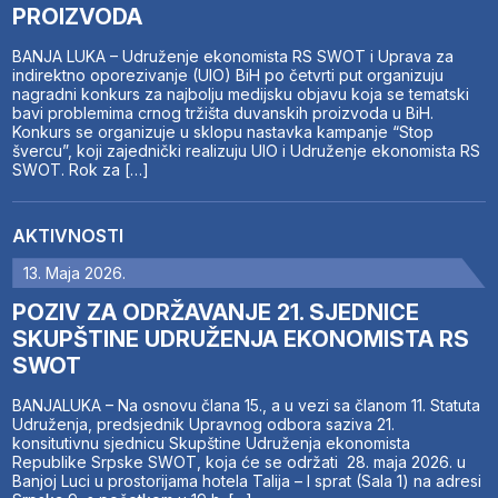
PROIZVODA
BANJA LUKA – Udruženje ekonomista RS SWOT i Uprava za
indirektno oporezivanje (UIO) BiH po četvrti put organizuju
nagradni konkurs za najbolju medijsku objavu koja se tematski
bavi problemima crnog tržišta duvanskih proizvoda u BiH.
Konkurs se organizuje u sklopu nastavka kampanje “Stop
švercu”, koji zajednički realizuju UIO i Udruženje ekonomista RS
SWOT. Rok za […]
AKTIVNOSTI
13. Maja 2026.
POZIV ZA ODRŽAVANJE 21. SJEDNICE
SKUPŠTINE UDRUŽENJA EKONOMISTA RS
SWOT
BANJALUKA – Na osnovu člana 15., a u vezi sa članom 11. Statuta
Udruženja, predsjednik Upravnog odbora saziva 21.
konsitutivnu sjednicu Skupštine Udruženja ekonomista
Republike Srpske SWOT, koja će se održati 28. maja 2026. u
Banjoj Luci u prostorijama hotela Talija – I sprat (Sala 1) na adresi