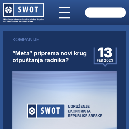
POČETNA
O NAMA
KOMPANIJE
VIJESTI
13
AKTUELNO
“Meta” priprema novi krug
ANALIZE
otpuštanja radnika?
FEB 2023
KOMPANIJE
FINANSIJE
IZ STRANIH MEDIJA
AKTIVNOSTI
SWOT INTERVJU
UČLANI SE
KONTAKT