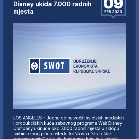
09
Disney ukida 7.000 radnih
mjesta
FEB 2023
LOS ANGELES – Jedna od najvećih svjetskih medijskih
i produkcijskih kuća zabavnog programa Walt Disney
Company ukinuće oko 7.000 radnih mjesta u sklopu
ambicioznog plana uštede troškova i “strateške
reorganizacije” za cijelu kompaniju koju je u srijedu