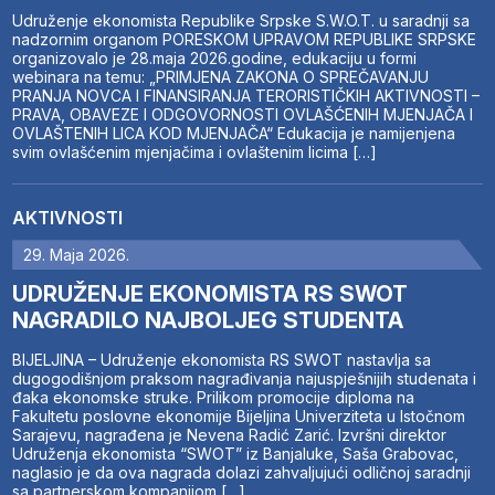
Udruženje ekonomista Republike Srpske S.W.O.T. u saradnji sa
nadzornim organom PORESKOM UPRAVOM REPUBLIKE SRPSKE
organizovalo je 28.maja 2026.godine, edukaciju u formi
webinara na temu: „PRIMJENA ZAKONA O SPREČAVANJU
PRANJA NOVCA I FINANSIRANJA TERORISTIČKIH AKTIVNOSTI –
PRAVA, OBAVEZE I ODGOVORNOSTI OVLAŠĆENIH MJENJAČA I
OVLAŠTENIH LICA KOD MJENJAČA“ Edukacija je namijenjena
svim ovlašćenim mjenjačima i ovlaštenim licima […]
AKTIVNOSTI
29. Maja 2026.
UDRUŽENJE EKONOMISTA RS SWOT
NAGRADILO NAJBOLJEG STUDENTA
BIJELJINA – Udruženje ekonomista RS SWOT nastavlja sa
dugogodišnjom praksom nagrađivanja najuspješnijih studenata i
đaka ekonomske struke. Prilikom promocije diploma na
Fakultetu poslovne ekonomije Bijeljina Univerziteta u Istočnom
Sarajevu, nagrađena je Nevena Radić Zarić. Izvršni direktor
Udruženja ekonomista “SWOT” iz Banjaluke, Saša Grabovac,
naglasio je da ova nagrada dolazi zahvaljujući odličnoj saradnji
sa partnerskom kompanijom […]