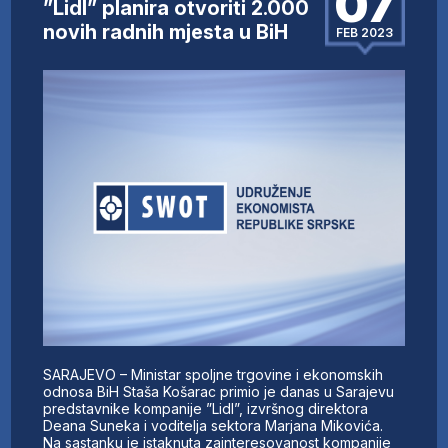
07
”Lidl” planira otvoriti 2.000
novih radnih mjesta u BiH
FEB 2023
SARAJEVO – Ministar spoljne trgovine i ekonomskih
odnosa BiH Staša Košarac primio je danas u Sarajevu
predstavnike kompanije ”Lidl”, izvršnog direktora
Deana Suneka i voditelja sektora Marjana Mikovića.
Na sastanku je istaknuta zainteresovanost kompanije