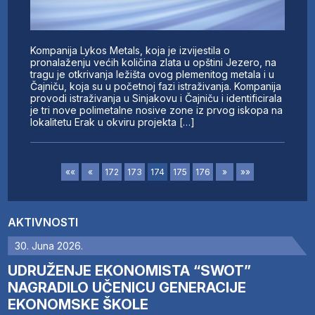
Kompanija Lykos Metals, koja je izvijestila o
pronalaženju većih količina zlata u opštini Jezero, na
tragu je otkrivanja ležišta ovog plemenitog metala i u
Čajniču, koja su u početnoj fazi istraživanja. Kompanija
provodi istraživanja u Sinjakovu i Čajniču i identificirala
je tri nove polimetalne nosive zone iz prvog iskopa na
lokalitetu Erak u okviru projekta […]
««
«
172
173
174
175
176
»
»»
AKTIVNOSTI
30. Juna 2026.
UDRUŽENJE EKONOMISTA “SWOT”
NAGRADILO UČENICU GENERACIJE
EKONOMSKE ŠKOLE