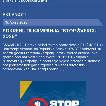
Srpska 9, s početkom u 19 h. […]
AKTIVNOSTI
15. Aprila 2026.
POKRENUTA KAMPANJA “STOP ŠVERCU
2026”
BANJALUKA – Uprava za indirektno oporezivanje BiH (UIO BiH) i
Udruženje ekonomista Republike Srpske “SWOT” pokrenuli su
sedmu godinu zaredom kampanju protiv šverca duvana, ove
godine pod nazivom “Stop švercu 2026”. Cilj kampanje
“Osnovni cilj kampanje je podizanje svijesti građana o štetnosti i
posljedicama nelegalne trgovine duvana i duvanskih
prerađevina, kao i na jačanju borbe […]