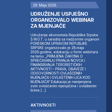
29. Maja 2026.
UDRUŽENJE USPJEŠNO
ORGANIZOVALO WEBINAR
ZA MJENJAČE
Udruženje ekonomista Republike Srpske
S.W.O.T. u saradnji sa nadzornim organom
PORESKOM UPRAVOM REPUBLIKE
SRPSKE organizovalo je 28.maja
2026.godine, edukaciju u formi webinara
na temu: „PRIMJENA ZAKONA O
SPREČAVANJU PRANJA NOVCA I
FINANSIRANJA TERORISTIČKIH
AKTIVNOSTI – PRAVA, OBAVEZE I
ODGOVORNOSTI OVLAŠĆENIH
MJENJAČA I OVLAŠTENIH LICA KOD
MJENJAČA“ Edukacija je namijenjena
svim ovlašćenim mjenjačima i ovlaštenim
licima […]
AKTIVNOSTI