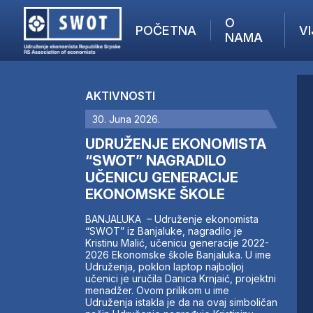
O
POČETNA
VI
NAMA
POČETNA
O NAMA
AKTIVNOSTI
VIJESTI
30. Juna 2026.
AKTUELNO
F
ANALIZE
UDRUŽENJE EKONOMISTA
I
KOMPANIJE
“SWOT” NAGRADILO
UČENICU GENERACIJE
FINANSIJE
EKONOMSKE ŠKOLE
IZ STRANIH MEDIJA
AKTIVNOSTI
BANJALUKA – Udruženje ekonomista
“SWOT” iz Banjaluke, nagradilo je
SWOT INTERVJU
Kristinu Malić, učenicu generacije 2022-
UČLANI SE
2026 Ekonomske škole Banjaluka. U ime
Udruženja, poklon laptop najboljoj
KONTAKT
učenici je uručila Danica Krnjaić, projektni
menadžer. Ovom prilikom u ime
Udruženja istakla je da na ovaj simboličan