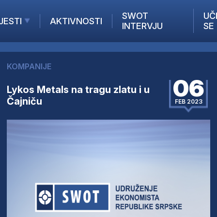
SWOT
UČ
JESTI
AKTIVNOSTI
INTERVJU
SE
AKTUELNO
ANALIZE
KOMPANIJE
KOMPANIJE
06
INANSIJE
Lykos Metals na tragu zlatu i u
Čajniču
Z STRANIH MEDIJA
FEB 2023