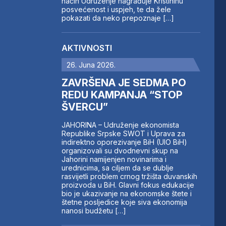
način Udruženje nagrađuje Kristininu
posvećenost i uspjeh, te da žele
pokazati da neko prepoznaje […]
AKTIVNOSTI
26. Juna 2026.
ZAVRŠENA JE SEDMA PO
REDU KAMPANJA “STOP
ŠVERCU”
JAHORINA – Udruženje ekonomista
Republike Srpske SWOT i Uprava za
indirektno oporezivanje BiH (UIO BiH)
organizovali su dvodnevni skup na
Jahorini namijenjen novinarima i
urednicima, sa ciljem da se dublje
rasvijetli problem crnog tržišta duvanskih
proizvoda u BiH. Glavni fokus edukacije
bio je ukazivanje na ekonomske štete i
štetne posljedice koje siva ekonomija
nanosi budžetu […]