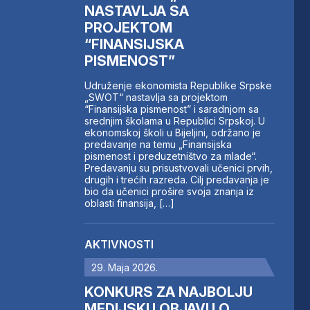
NASTAVLJA SA
PROJEKTOM
“FINANSIJSKA
PISMENOST”
Udruženje ekonomista Republike Srpske
„SWOT“ nastavlja sa projektom
“Finansijska pismenost” i saradnjom sa
srednjim školama u Republici Srpskoj. U
ekonomskoj školi u Bijeljini, održano je
predavanje na temu „Finansijska
pismenost i preduzetništvo za mlade“.
Predavanju su prisustvovali učenici prvih,
drugih i trećih razreda. Cilj predavanja je
bio da učenici prošire svoja znanja iz
oblasti finansija, […]
AKTIVNOSTI
29. Maja 2026.
KONKURS ZA NAJBOLJU
MEDIJSKU OBJAVU O