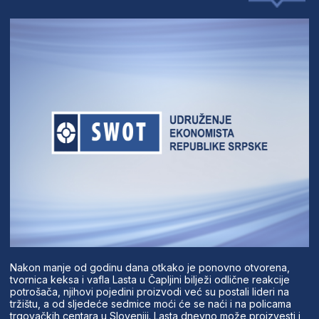
Nakon manje od godinu dana otkako je ponovno otvorena,
tvornica keksa i vafla Lasta u Čapljini bilježi odlične reakcije
potrošača, njihovi pojedini proizvodi već su postali lideri na
tržištu, a od sljedeće sedmice moći će se naći i na policama
trgovačkih centara u Sloveniji. Lasta dnevno može proizvesti i