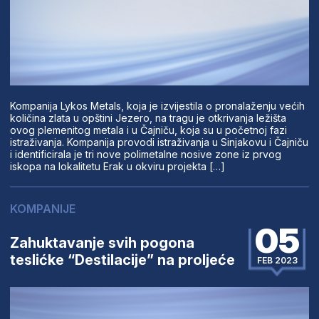
Kompanija Lykos Metals, koja je izvijestila o pronalaženju većih
količina zlata u opštini Jezero, na tragu je otkrivanja ležišta
ovog plemenitog metala i u Čajniču, koja su u početnoj fazi
istraživanja. Kompanija provodi istraživanja u Sinjakovu i Čajniču
i identificirala je tri nove polimetalne nosive zone iz prvog
iskopa na lokalitetu Erak u okviru projekta […]
KOMPANIJE
05
Zahuktavanje svih pogona
teslićke “Destilacije” na proljeće
FEB 2023