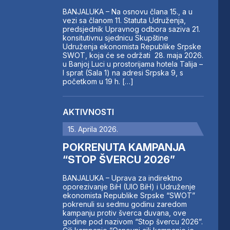
BANJALUKA – Na osnovu člana 15., a u
vezi sa članom 11. Statuta Udruženja,
predsjednik Upravnog odbora saziva 21.
konsitutivnu sjednicu Skupštine
Udruženja ekonomista Republike Srpske
SWOT, koja će se održati 28. maja 2026.
u Banjoj Luci u prostorijama hotela Talija –
I sprat (Sala 1) na adresi Srpska 9, s
početkom u 19 h. […]
AKTIVNOSTI
15. Aprila 2026.
POKRENUTA KAMPANJA
“STOP ŠVERCU 2026”
BANJALUKA – Uprava za indirektno
oporezivanje BiH (UIO BiH) i Udruženje
ekonomista Republike Srpske “SWOT”
pokrenuli su sedmu godinu zaredom
kampanju protiv šverca duvana, ove
godine pod nazivom “Stop švercu 2026”.