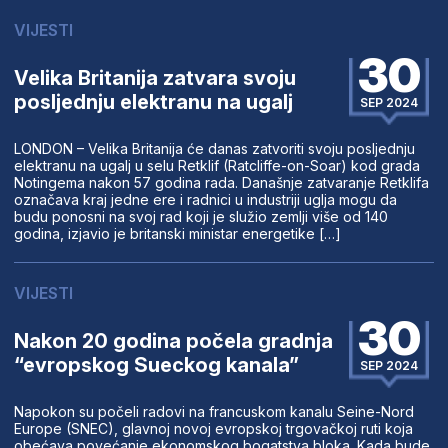
VIJESTI
30
Velika Britanija zatvara svoju
posljednju elektranu na ugalj
SEP 2024
LONDON – Velika Britanija će danas zatvoriti svoju posljednju
elektranu na ugalj u selu Retklif (Ratcliffe-on-Soar) kod grada
Notingema nakon 57 godina rada. Današnje zatvaranje Retklifa
označava kraj jedne ere i radnici u industriji uglja mogu da
budu ponosni na svoj rad koji je služio zemlji više od 140
godina, izjavio je britanski ministar energetike […]
VIJESTI
30
Nakon 20 godina počela gradnja
“evropskog Sueckog kanala”
SEP 2024
Napokon su počeli radovi na francuskom kanalu Seine-Nord
Europe (SNEC), glavnoj novoj evropskoj trgovačkoj ruti koja
obećava povećanje ekonomskog bogatstva bloka. Kada bude