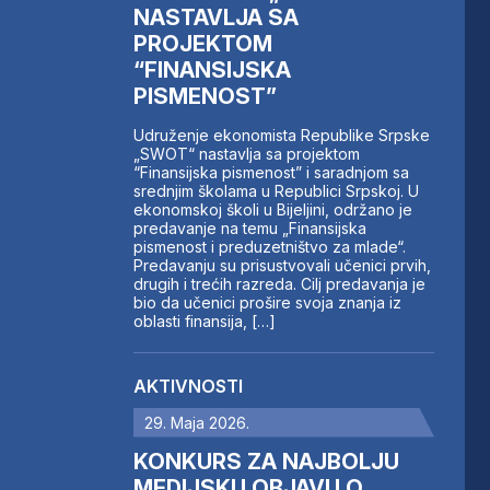
NASTAVLJA SA
PROJEKTOM
“FINANSIJSKA
PISMENOST”
Udruženje ekonomista Republike Srpske
„SWOT“ nastavlja sa projektom
“Finansijska pismenost” i saradnjom sa
srednjim školama u Republici Srpskoj. U
ekonomskoj školi u Bijeljini, održano je
predavanje na temu „Finansijska
pismenost i preduzetništvo za mlade“.
Predavanju su prisustvovali učenici prvih,
drugih i trećih razreda. Cilj predavanja je
bio da učenici prošire svoja znanja iz
oblasti finansija, […]
AKTIVNOSTI
29. Maja 2026.
KONKURS ZA NAJBOLJU
MEDIJSKU OBJAVU O