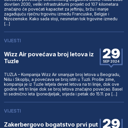
dovršen 2030, veliki infrastrukturni projekt od 107 kilometara
značajno će povećati kapacitet za jeftiniju, bržu i manje
zagađujuću riječnu trgovinu između Francuske, Belgije i
Nizozemske. Kako sada stoji, nesmetan tok trgovine između
[…]
VIJESTI
29
Wizz Air povećava broj letova iz
Tuzle
SEP 2024
TUZLA – Kompanija Wizz Air smanjuje broj letova u Beogradu,
Nišu i Skoplju, a povećava se broj istih u Tuzli. Prošle zime,
kompanija je iz Tuzle letjela devet letova na tri linije, dok ove
godine leti tri linije dok se broj letova značajno povećao. Basel
tri sedmično leta (ponedjeljak, srijeda i petak do 15.11. pa […]
VIJESTI
29
Zakerbergovo bogatstvo prvi put