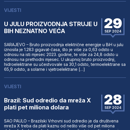
VIJESTI
29
U JULU PROIZVODNJA STRUJE U
BIH NEZNATNO VEĆA
SEP 2024
SARAJEVO – Bruto proizvodnja električne energije u BiH u julu
iznosila je 1.283 gigavat-časa, što je više za 0,63 odsto u
odnosu na isti mjesec 2023. godine, te više za 24,8 odsto u
odnosu na prethodni mjesec. U ukupnoj bruto proizvodnji,
hidroelektrane su učestvovale sa 30,1 odsto, termoelektrane sa
65,9 odsto, a solarne i vjetroelektrane […]
VIJESTI
28
Brazil: Sud odredio da mreža X
plati pet miliona dolara
SEP 2024
SAO PAULO – Brazilski Vrhovni sud odredio je da društvena
mreža X treba da plati kaznu od nešto više od pet miliona