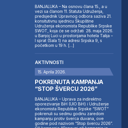
BANJALUKA – Na osnovu člana 15., a u
vezi sa članom 11. Statuta Udruženja,
predsjednik Upravnog odbora saziva 21.
konsitutivnu sjednicu Skupštine
Udruženja ekonomista Republike Srpske
SWOT, koja će se održati 28. maja 2026.
u Banjoj Luci u prostorijama hotela Talija –
I sprat (Sala 1) na adresi Srpska 9, s
početkom u 19 h. […]
AKTIVNOSTI
15. Aprila 2026.
POKRENUTA KAMPANJA
“STOP ŠVERCU 2026”
BANJALUKA – Uprava za indirektno
oporezivanje BiH (UIO BiH) i Udruženje
ekonomista Republike Srpske “SWOT”
pokrenuli su sedmu godinu zaredom
kampanju protiv šverca duvana, ove
godine pod nazivom “Stop švercu 2026”.