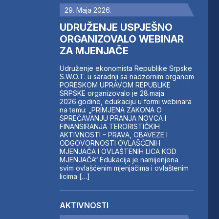
29. Maja 2026.
UDRUŽENJE USPJEŠNO
ORGANIZOVALO WEBINAR
ZA MJENJAČE
Udruženje ekonomista Republike Srpske
S.W.O.T. u saradnji sa nadzornim organom
PORESKOM UPRAVOM REPUBLIKE
SRPSKE organizovalo je 28.maja
2026.godine, edukaciju u formi webinara
na temu: „PRIMJENA ZAKONA O
SPREČAVANJU PRANJA NOVCA I
FINANSIRANJA TERORISTIČKIH
AKTIVNOSTI – PRAVA, OBAVEZE I
ODGOVORNOSTI OVLAŠĆENIH
MJENJAČA I OVLAŠTENIH LICA KOD
MJENJAČA“ Edukacija je namijenjena
svim ovlašćenim mjenjačima i ovlaštenim
licima […]
AKTIVNOSTI