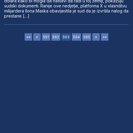
dolara kako bi mogla da nastavi da radi u toj zemlji, pokazuju
sudski dokumenti. Ranije ove nedjelje, platforma X u vlasništvu
milijardera Ilona Maska obavijestila je sud da je izvršila nalog da
prestane […]
««
«
561
562
563
564
565
»
»»