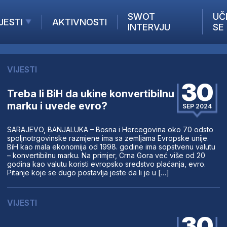
SWOT
UČ
JESTI
AKTIVNOSTI
INTERVJU
SE
AKTUELNO
ANALIZE
VIJESTI
KOMPANIJE
30
INANSIJE
Treba li BiH da ukine konvertibilnu
marku i uvede evro?
Z STRANIH MEDIJA
SEP 2024
SARAJEVO, BANJALUKA – Bosna i Hercegovina oko 70 odsto
spoljnotrgovinske razmjene ima sa zemljama Evropske unije.
BiH kao mala ekonomija od 1998. godine ima sopstvenu valutu
– konvertibilnu marku. Na primjer, Crna Gora već više od 20
godina kao valutu koristi evropsko sredstvo plaćanja, evro.
Pitanje koje se dugo postavlja jeste da li je u […]
VIJESTI
30