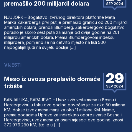
premašilo 200 milijardi dolara
SEP 2024
NJUJORK – Bogatstvo izvršnog direktora platforme Meta
Marka Zakerberga prvi put je premašilo granicu od 200 milijardi
američkih dolara, prenosi Blumberg. Zakerbergovo bogatstvo
poraslo je skoro šest puta za manje od dvije godine na 201
milijardu američkih dolara. Prema Blumbergovom indeksu
milijardera, pomjerio se na četvrto mjesto na listi 500
najbogatijih ljudi na svijetu poslije […]
VIJESTI
29
Meso iz uvoza preplavilo domaće
tržište
SEP 2024
BANJALUKA, SARAJEVO – Uvoz svih vrsta mesa u Bosnu i
Hercegovinu u toku ove godine povećan je za oko 50 miliona
KM, dok je izvoz mesa manji za oko 11 miliona KM. Naime,
prema podacima Uprave za indirektno oporezivanje Bosne i
Hercegovine, uvoz mesa za osam mjeseci ove godine iznosi
372.979.280 KM, što je u […]