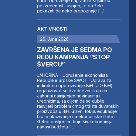
način Udruženje nagrađuje Kristininu
posvećenost i uspjeh, te da žele
pokazati da neko prepoznaje […]
AKTIVNOSTI
26. Juna 2026.
ZAVRŠENA JE SEDMA PO
REDU KAMPANJA “STOP
ŠVERCU”
JAHORINA – Udruženje ekonomista
Republike Srpske SWOT i Uprava za
indirektno oporezivanje BiH (UIO BiH)
organizovali su dvodnevni skup na
Jahorini namijenjen novinarima i
urednicima, sa ciljem da se dublje
rasvijetli problem crnog tržišta duvanskih
proizvoda u BiH. Glavni fokus edukacije
bio je ukazivanje na ekonomske štete i
štetne posljedice koje siva ekonomija
nanosi budžetu […]