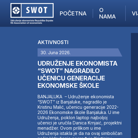
O
POČETNA
VI
NAMA
POČETNA
O NAMA
AKTIVNOSTI
VIJESTI
30. Juna 2026.
AKTUELNO
F
ANALIZE
UDRUŽENJE EKONOMISTA
I
KOMPANIJE
“SWOT” NAGRADILO
UČENICU GENERACIJE
FINANSIJE
EKONOMSKE ŠKOLE
IZ STRANIH MEDIJA
AKTIVNOSTI
BANJALUKA – Udruženje ekonomista
“SWOT” iz Banjaluke, nagradilo je
SWOT INTERVJU
Kristinu Malić, učenicu generacije 2022-
UČLANI SE
2026 Ekonomske škole Banjaluka. U ime
Udruženja, poklon laptop najboljoj
KONTAKT
učenici je uručila Danica Krnjaić, projektni
menadžer. Ovom prilikom u ime
Udruženja istakla je da na ovaj simboličan