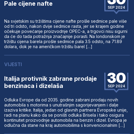
Pale cijene nafte
SEP 2024
Na svjetskim su tržištima cijene nafte prošle sedmice pale više
od tri odsto, nakon dvije sedmice rasta, jer se krajem godine
očekuje povećanje proizvodnje OPEC-a, a trgovci nisu sigurni
da će do tada potražnja značajnije porasti. Na londonskom je
tržištu cijena barela prošle sedmice pala 3.5 odsto, na 71.89
dolara, dok je na američkom tržištu barel […]
VIJESTI
30
Italija protivnik zabrane prodaje
benzinaca i dizelaša
SEP 2024
Odluka Evrope da od 2035. godine zabrani prodaju novih
automobila s motorima s unutrašnjim sagorijevanjem i dalje
izaziva kritike. Italija, jedan od glavnih partnera Evropske unije,
radi na planu kako da se poništi odluka Brisela i tako osigura
kontinuitet proizvodnje automobila na benzin i dizel. Evropa je
odlučna da stane na kraj automobilima s konvencionalnim […]