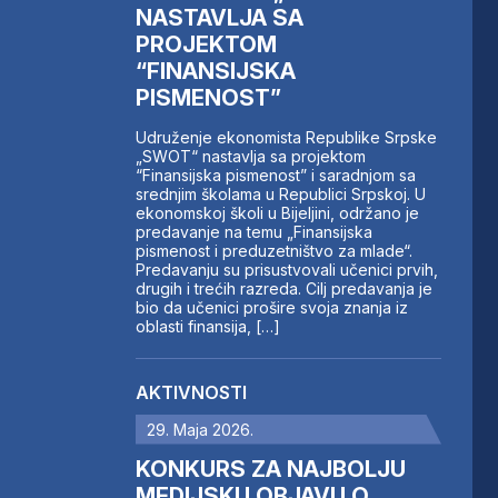
NASTAVLJA SA
PROJEKTOM
“FINANSIJSKA
PISMENOST”
Udruženje ekonomista Republike Srpske
„SWOT“ nastavlja sa projektom
“Finansijska pismenost” i saradnjom sa
srednjim školama u Republici Srpskoj. U
ekonomskoj školi u Bijeljini, održano je
predavanje na temu „Finansijska
pismenost i preduzetništvo za mlade“.
Predavanju su prisustvovali učenici prvih,
drugih i trećih razreda. Cilj predavanja je
bio da učenici prošire svoja znanja iz
oblasti finansija, […]
AKTIVNOSTI
29. Maja 2026.
KONKURS ZA NAJBOLJU
MEDIJSKU OBJAVU O