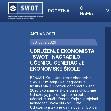
O
POČETNA
VI
NAMA
POČETNA
O NAMA
AKTIVNOSTI
VIJESTI
30. Juna 2026.
AKTUELNO
F
ANALIZE
UDRUŽENJE EKONOMISTA
I
KOMPANIJE
“SWOT” NAGRADILO
UČENICU GENERACIJE
FINANSIJE
EKONOMSKE ŠKOLE
IZ STRANIH MEDIJA
AKTIVNOSTI
BANJALUKA – Udruženje ekonomista
“SWOT” iz Banjaluke, nagradilo je
SWOT INTERVJU
Kristinu Malić, učenicu generacije 2022-
UČLANI SE
2026 Ekonomske škole Banjaluka. U ime
Udruženja, poklon laptop najboljoj
KONTAKT
učenici je uručila Danica Krnjaić, projektni
menadžer. Ovom prilikom u ime
Udruženja istakla je da na ovaj simboličan