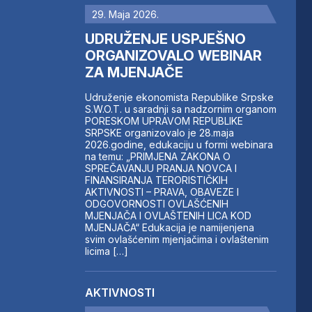
29. Maja 2026.
UDRUŽENJE USPJEŠNO
ORGANIZOVALO WEBINAR
ZA MJENJAČE
Udruženje ekonomista Republike Srpske
S.W.O.T. u saradnji sa nadzornim organom
PORESKOM UPRAVOM REPUBLIKE
SRPSKE organizovalo je 28.maja
2026.godine, edukaciju u formi webinara
na temu: „PRIMJENA ZAKONA O
SPREČAVANJU PRANJA NOVCA I
FINANSIRANJA TERORISTIČKIH
AKTIVNOSTI – PRAVA, OBAVEZE I
ODGOVORNOSTI OVLAŠĆENIH
MJENJAČA I OVLAŠTENIH LICA KOD
MJENJAČA“ Edukacija je namijenjena
svim ovlašćenim mjenjačima i ovlaštenim
licima […]
AKTIVNOSTI