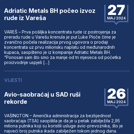
27
Adriatic Metals BH počeo izvoz
rude iz Vareša
MAJ 2024
VAREŠ – Prva pošiljka koncentrata rude iz postrojenja za
preradu rude u Varešu krenula je put Luke Ploče čime je
zvanično počela realizacija prvog ugovora o prodaji
koncentrata uz prvu milionsku naplatu od međunarodnih
kupaca, saopšteno je iz kompanije Adriatic Metals BH.
“Ponosan sam što smo za manje od tri mjeseca od početka
proizvodnje uspjeli […]
VIJESTI
26
Avio-saobraćaj u SAD ruši
rekorde
MAJ 2024
VAŠINGTON – Američka administracija za bezbjednost
saobraćaja (TSA) saopštila je da je u petak zabilježila 2,95
miliona putnika koji su koristili usluge avio-prevoznika, što je
najveći broj putnika ikada zabilježen tokom jednog dana.