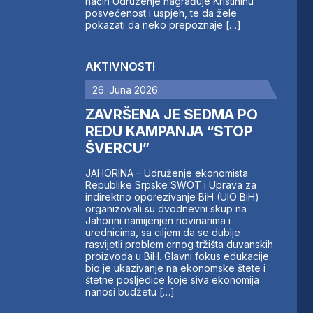
način Udruženje nagrađuje Kristininu
posvećenost i uspjeh, te da žele
pokazati da neko prepoznaje […]
AKTIVNOSTI
26. Juna 2026.
ZAVRŠENA JE SEDMA PO
REDU KAMPANJA “STOP
ŠVERCU”
JAHORINA – Udruženje ekonomista
Republike Srpske SWOT i Uprava za
indirektno oporezivanje BiH (UIO BiH)
organizovali su dvodnevni skup na
Jahorini namijenjen novinarima i
urednicima, sa ciljem da se dublje
rasvijetli problem crnog tržišta duvanskih
proizvoda u BiH. Glavni fokus edukacije
bio je ukazivanje na ekonomske štete i
štetne posljedice koje siva ekonomija
nanosi budžetu […]