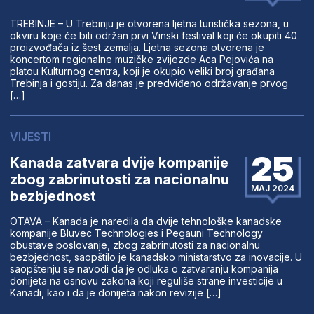
TREBINJE – U Trebinju je otvorena ljetna turistička sezona, u
okviru koje će biti održan prvi Vinski festival koji će okupiti 40
proizvođača iz šest zemalja. Ljetna sezona otvorena je
koncertom regionalne muzičke zvijezde Aca Pejovića na
platou Kulturnog centra, koji je okupio veliki broj građana
Trebinja i gostiju. Za danas je predviđeno održavanje prvog
[…]
VIJESTI
25
Kanada zatvara dvije kompanije
zbog zabrinutosti za nacionalnu
MAJ 2024
bezbjednost
OTAVA – Kanada je naredila da dvije tehnološke kanadske
kompanije Bluvec Technologies i Pegauni Technology
obustave poslovanje, zbog zabrinutosti za nacionalnu
bezbjednost, saopštilo je kanadsko ministarstvo za inovacije. U
saopštenju se navodi da je odluka o zatvaranju kompanija
donijeta na osnovu zakona koji reguliše strane investicije u
Kanadi, kao i da je donijeta nakon revizije […]