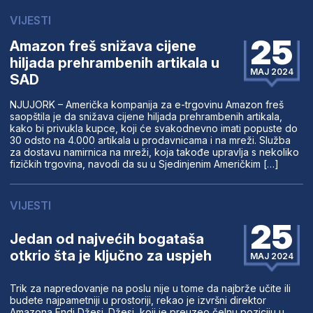
VIJESTI
25
Amazon freš snižava cijene
hiljada prehrambenih artikala u
MAJ 2024
SAD
NJUJORK – Američka kompanija za e-trgovinu Amazon freš
saopštila je da snižava cijene hiljada prehrambenih artikala,
kako bi privukla kupce, koji će svakodnevno imati popuste do
30 odsto na 4.000 artikala u prodavnicama i na mreži. Služba
za dostavu namirnica na mreži, koja takođe upravlja s nekoliko
fizičkih trgovina, navodi da su u Sjedinjenim Američkim […]
VIJESTI
25
Jedan od najvećih bogataša
otkrio šta je ključno za uspjeh
MAJ 2024
Trik za napredovanje na poslu nije u tome da najbrže učite ili
budete najpametniji u prostoriji, rekao je izvršni direktor
Amazona Endi Džesi. Džesi, koji je preuzeo čelnu poziciju u