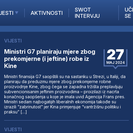
SWOT
UČ
JESTI
AKTIVNOSTI
INTERVJU
SE
AKTUELNO
ANALIZE
VIJESTI
KOMPANIJE
27
Ministri G7 planiraju mjere zbog
INANSIJE
prekomjerne (i jeftine) robe iz
Z STRANIH MEDIJA
MAJ 2024
Kine
Ministri finansija G7 saopštili su na sastanku u Strezi, u Italiji, da
planiraju da preduzmu mjere zbog prekomjerne robne
proizvodnje Kine, zbog čega se zapadna tržišta preplavljuju
subvencionisanim jeftinim proizvodima – proizilazi iz nacrta
konačnog saopšenja u koje je imala uvid Agencija Frans pres.
Ministri sedam najbogatijih liberalnih ekonomija takođe su
izrazili “zabrinutost” jer Kina primjenjuje “vantržišnu politiku i
praksu” […]
VIJESTI