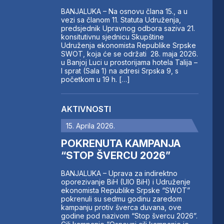
BANJALUKA – Na osnovu člana 15., a u
vezi sa članom 11. Statuta Udruženja,
predsjednik Upravnog odbora saziva 21.
konsitutivnu sjednicu Skupštine
Udruženja ekonomista Republike Srpske
SWOT, koja će se održati 28. maja 2026.
u Banjoj Luci u prostorijama hotela Talija –
I sprat (Sala 1) na adresi Srpska 9, s
početkom u 19 h. […]
AKTIVNOSTI
15. Aprila 2026.
POKRENUTA KAMPANJA
“STOP ŠVERCU 2026”
BANJALUKA – Uprava za indirektno
oporezivanje BiH (UIO BiH) i Udruženje
ekonomista Republike Srpske “SWOT”
pokrenuli su sedmu godinu zaredom
kampanju protiv šverca duvana, ove
godine pod nazivom “Stop švercu 2026”.