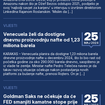
Amazonu nakon što je Džef Bezos odstupio 2021., podijelio je
svoj ‘najbolji savjet za karijeru’ u intervjuu s izvršnim direktorom
LinkedIna Rajanom Roslanskim. ‘Mislim da […]
VIJESTI
25
Venecuela želi da dostigne
dnevnu proizvodnju nafte od 1,23
MAJ 2024
miliona barela
KARAKAS – Venecuela planira da dostigne 1,23 miliona barela
dnevne proizvodnje nafte u decembru 2024, što bi bio rast od
početka godine za oko 290.000 barela dnevno, saopšteno je
iz vlade te zemlje. Ministar nafte Pedro Telečea naveo je da
takav razvoj situacije očekuje nakon postavljanja novih
platformi za bušenje nafte, prenosi Rojters. On je […]
VIJESTI
25
Goldman Saks ne očekuje da će
FED smanjiti kamatne stope prije
MAJ 2024