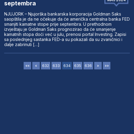
septembra
NJUJORK – Njujorška bankarska korporacija Goldman Saks
saopštila je da ne očekuje da će američka centralna banka FED
smanjiti kamatne stope prije septembra. U prethodnom
izvještaju je Goldman Saks prognozirao da će smanjenje
kamatnih stopa doći već u julu, prenosi portal Investing. Zapisi
sa poslednjeg sastanka FED-a su pokazali da su zvaničnici i
dalje zabrinuti […]
««
«
632
633
634
635
636
»
»»