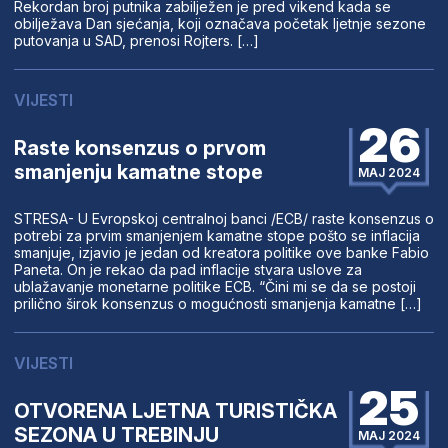
Rekordan broj putnika zabilježen je pred vikend kada se
obilježava Dan sjećanja, koji označava početak ljetnje sezone
putovanja u SAD, prenosi Rojters. […]
VIJESTI
26
Raste konsenzus o prvom
smanjenju kamatne stope
MAJ 2024
STRESA- U Evropskoj centralnoj banci /ECB/ raste konsenzus o
potrebi za prvim smanjenjem kamatne stope pošto se inflacija
smanjuje, izjavio je jedan od kreatora politike ove banke Fabio
Paneta. On je rekao da pad inflacije stvara uslove za
ublažavanje monetarne politike ECB. “Čini mi se da se postoji
prilično širok konsenzus o mogućnosti smanjenja kamatne […]
VIJESTI
25
OTVORENA LJETNA TURISTIČKA
SEZONA U TREBINJU
MAJ 2024