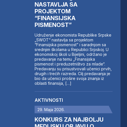
NASTAVLJA SA
PROJEKTOM
“FINANSIJSKA
PISMENOST”
Udruženje ekonomista Republike Srpske
„SWOT“ nastavlja sa projektom
“Finansijska pismenost” i saradnjom sa
srednjim školama u Republici Srpskoj. U
ekonomskoj školi u Bijeljini, održano je
predavanje na temu „Finansijska
pismenost i preduzetništvo za mlade“.
Predavanju su prisustvovali učenici prvih,
drugih i trećih razreda. Cilj predavanja je
bio da učenici prošire svoja znanja iz
oblasti finansija, […]
AKTIVNOSTI
29. Maja 2026.
KONKURS ZA NAJBOLJU
MEDIJSKU OBJAVU O