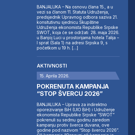
BANJALUKA – Na osnovu člana 15., a u
vezi sa članom 11. Statuta Udruženja,
predsjednik Upravnog odbora saziva 21.
konsitutivnu sjednicu Skupštine
Udruženja ekonomista Republike Srpske
SWOT, koja će se održati 28. maja 2026.
u Banjoj Luci u prostorijama hotela Talija –
I sprat (Sala 1) na adresi Srpska 9, s
početkom u 19 h. […]
AKTIVNOSTI
15. Aprila 2026.
POKRENUTA KAMPANJA
“STOP ŠVERCU 2026”
BANJALUKA – Uprava za indirektno
oporezivanje BiH (UIO BiH) i Udruženje
ekonomista Republike Srpske “SWOT”
pokrenuli su sedmu godinu zaredom
kampanju protiv šverca duvana, ove
godine pod nazivom “Stop švercu 2026”.