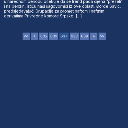
u narednom periodu očekuje da se trend pada cijena “preseli”
i na benzin, ističu naši sagovornici iz ove oblasti. Đorđe Savić,
predsjedavajući Grupacije za promet naftom i naftnim
derivatima Privredne komore Srpske, […]
««
«
635
636
637
638
639
»
»»