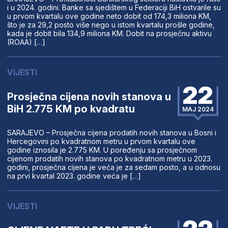
i u 2024. godini. Banke sa sjedištem u Federaciji BiH ostvarile su
u prvom kvartalu ove godine neto dobit od 174,3 miliona KM,
što je za 29,2 posto više nego u istom kvartalu prošle godine,
kada je dobit bila 134,9 miliona KM. Dobit na prosječnu aktivu
(ROAA) […]
VIJESTI
22
Prosječna cijena novih stanova u
BiH 2.775 KM po kvadratu
MAJ 2024
SARAJEVO – Prоsјеčnа ciјеnа prоdаtih nоvih stаnоvа u Bosni i
Hercegovini po kvadratnom metru u prvom kvartalu ove
godine iznosila je 2.775 KM. U poređenju sа prоsјеčnom
ciјеnom prоdаtih nоvih stаnоvа po kvadratnom metru u 2023.
gоdini, prosječna cijena je veća je za sedam posto, a u оdnоsu
nа prvi kvartal 2023. gоdinе veća je […]
VIJESTI