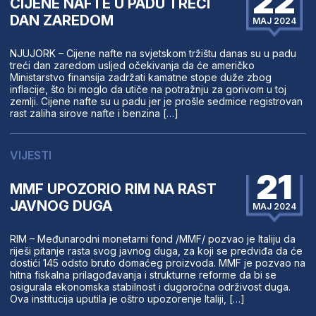
22
CIJENE NAFTE U PADU TREĆI
DAN ZAREDOM
MAJ 2024
NJUJORK – Cijene nafte na svjetskom tržištu danas su u padu
treći dan zaredom usljed očekivanja da će američko
Ministarstvo finansija zadržati kamatne stope duže zbog
inflacije, što bi moglo da utiče na potražnju za gorivom u toj
zemlji. Cijene nafte su u padu jer je prošle sedmice registrovan
rast zaliha sirove nafte i benzina […]
VIJESTI
21
MMF UPOZORIO RIM NA RAST
JAVNOG DUGA
MAJ 2024
RIM – Međunarodni monetarni fond /MMF/ pozvao je Italiju da
riješi pitanje rasta svog javnog duga, za koji se predviđa da će
dostići 145 odsto bruto domaćeg proizvoda. MMF je pozvao na
hitna fiskalna prilagođavanja i strukturne reforme da bi se
osigurala ekonomska stabilnost i dugoročna održivost duga.
Ova institucija uputila je oštro upozorenje Italiji, […]