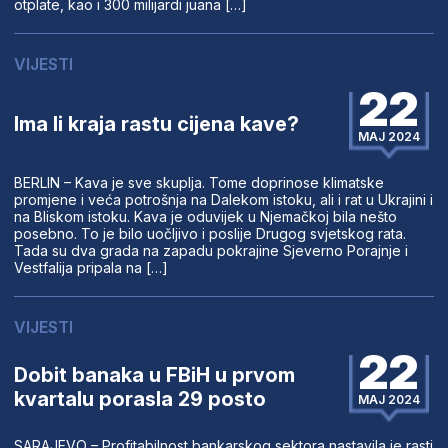
otplate, kao i 300 milijardi juana […]
VIJESTI
22
Ima li kraja rastu cijena kave?
MAJ 2024
BERLIN – Kava je sve skuplja. Tome doprinose klimatske
promjene i veća potrošnja na Dalekom istoku, ali i rat u Ukrajini i
na Bliskom istoku. Kava je oduvijek u Njemačkoj bila nešto
posebno. To je bilo uočljivo i poslije Drugog svjetskog rata.
Tada su dva grada na zapadu pokrajine Sjeverno Porajnje i
Vestfalija pripala na […]
VIJESTI
22
Dobit banaka u FBiH u prvom
kvartalu porasla 29 posto
MAJ 2024
SARAJEVO – Profitabilnost bankarskog sektora nastavila je rasti