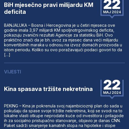
22
BiH mjesečno pravi milijardu KM
deficita
MAJ 2024
BANJALUKA – Bosna i Hercegovina je u četiri mjeseca ove
godine imala 3,97 milijardi KM spoljnotrgovinskog deficita,
pokazuju zvanični rezultati Agencije za statistiku BiH. Ovo
praktično znači da je bh. uvoz za mjesec dana veći milijardu
konvertibilnih maraka u odnosu na izvoz domaćih proizvoda u
istom periodu. Koliko su ovo poražavajući podaci govori to da
[…]
VIJESTI
22
Kina spasava tržište nekretnina
MAJ 2024
PEKING – Kina je pokrenula svoj najambiciozniji plan do sada u
pokušaju da spase svoje tržište nekretnina, koji se svodi na to
lokalne vlasti otkupe neprodate kuće od investitora i prilagode
ih za socijalno pristupačno stanovanje, objavio je danas CNN.
Paket sadrži smanjenje kamatnih stopa na hipoteke i stope