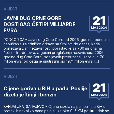
VIJESTI
21
JAVNI DUG CRNE GORE
DOSTIGAO ČETIRI MILIJARDE
MAJ 2024
EVRA
PODGORICA – Javni dug Crne Gore od 2006. godine, odnosno
napuštanja zajedničke države sa Srbijom do danas, kada
obilježava Dan nezavisnosti, porastao je sa 700 miliona na
četiri milijarde evra. U godini proglašenja nezavisnosti 2006.
godine dug Crne Gore, bez javnih preduzeća, iznosio je 701,1
milion evra, od čega je unutrašnji bio 197,1 milion evra […]
VIJESTI
21
Cijene goriva u BiH u padu: Poslije
dizela jeftiniji i benzin
MAJ 2024
BANJALUKA, SARAJEVO – Cijene dizela na pumpama u BiH u
proteklih nekoliko dana pale su za oko 0,15 KM po litru, dok se