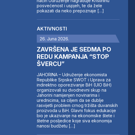
način Udruženje nagrađuje Kristininu
posvećenost i uspjeh, te da žele
pokazati da neko prepoznaje […]
AKTIVNOSTI
26. Juna 2026.
ZAVRŠENA JE SEDMA PO
REDU KAMPANJA “STOP
ŠVERCU”
JAHORINA – Udruženje ekonomista
Republike Srpske SWOT i Uprava za
indirektno oporezivanje BiH (UIO BiH)
organizovali su dvodnevni skup na
Jahorini namijenjen novinarima i
urednicima, sa ciljem da se dublje
rasvijetli problem crnog tržišta duvanskih
proizvoda u BiH. Glavni fokus edukacije
bio je ukazivanje na ekonomske štete i
štetne posljedice koje siva ekonomija
nanosi budžetu […]