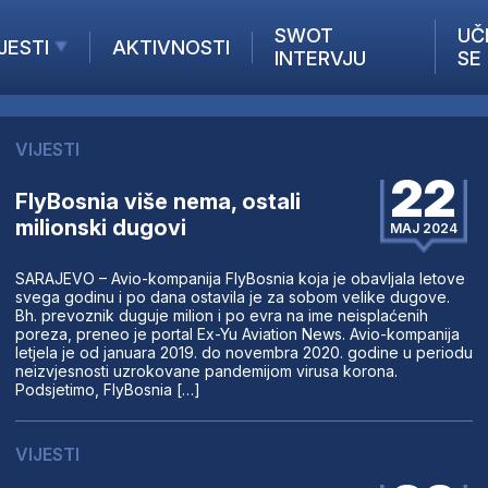
SWOT
UČ
JESTI
AKTIVNOSTI
INTERVJU
SE
AKTUELNO
ANALIZE
VIJESTI
KOMPANIJE
22
INANSIJE
FlyBosnia više nema, ostali
milionski dugovi
Z STRANIH MEDIJA
MAJ 2024
SARAJEVO – Avio-kompanija FlyBosnia koja je obavljala letove
svega godinu i po dana ostavila je za sobom velike dugove.
Bh. prevoznik duguje milion i po evra na ime neisplaćenih
poreza, preneo je portal Ex-Yu Aviation News. Avio-kompanija
letjela je od januara 2019. do novembra 2020. godine u periodu
neizvjesnosti uzrokovane pandemijom virusa korona.
Podsjetimo, FlyBosnia […]
VIJESTI