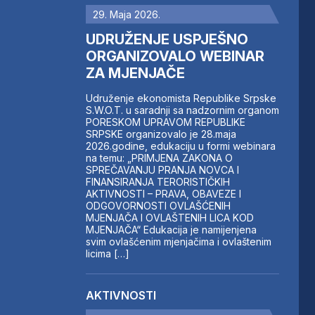
29. Maja 2026.
UDRUŽENJE USPJEŠNO
ORGANIZOVALO WEBINAR
ZA MJENJAČE
Udruženje ekonomista Republike Srpske
S.W.O.T. u saradnji sa nadzornim organom
PORESKOM UPRAVOM REPUBLIKE
SRPSKE organizovalo je 28.maja
2026.godine, edukaciju u formi webinara
na temu: „PRIMJENA ZAKONA O
SPREČAVANJU PRANJA NOVCA I
FINANSIRANJA TERORISTIČKIH
AKTIVNOSTI – PRAVA, OBAVEZE I
ODGOVORNOSTI OVLAŠĆENIH
MJENJAČA I OVLAŠTENIH LICA KOD
MJENJAČA“ Edukacija je namijenjena
svim ovlašćenim mjenjačima i ovlaštenim
licima […]
AKTIVNOSTI