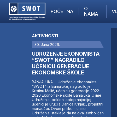
O
POČETNA
VI
NAMA
POČETNA
O NAMA
AKTIVNOSTI
VIJESTI
30. Juna 2026.
AKTUELNO
F
ANALIZE
UDRUŽENJE EKONOMISTA
I
KOMPANIJE
“SWOT” NAGRADILO
UČENICU GENERACIJE
FINANSIJE
EKONOMSKE ŠKOLE
IZ STRANIH MEDIJA
AKTIVNOSTI
BANJALUKA – Udruženje ekonomista
“SWOT” iz Banjaluke, nagradilo je
SWOT INTERVJU
Kristinu Malić, učenicu generacije 2022-
UČLANI SE
2026 Ekonomske škole Banjaluka. U ime
Udruženja, poklon laptop najboljoj
KONTAKT
učenici je uručila Danica Krnjaić, projektni
menadžer. Ovom prilikom u ime
Udruženja istakla je da na ovaj simboličan