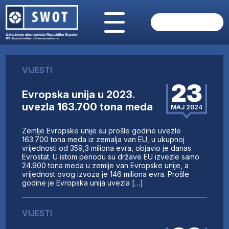
POČETNA
O NAMA
VIJESTI
VIJESTI
23
AKTUELNO
Evropska unija u 2023.
ANALIZE
uvezla 163.700 tona meda
MAJ 2024
KOMPANIJE
FINANSIJE
Zemlje Evropske unije su prošle godine uvezle
163.700 tona meda iz zemalja van EU, u ukupnoj
IZ STRANIH MEDIJA
vrijednosti od 359,3 miliona evra, objavio je danas
AKTIVNOSTI
Evrostat. U istom periodu su države EU izvezle samo
24.900 tona meda u zemlje van Evropske unije, a
SWOT INTERVJU
vrijednost ovog izvoza je 146 miliona evra. Prošle
godine je Evropska unija uvezla […]
UČLANI SE
KONTAKT
VIJESTI