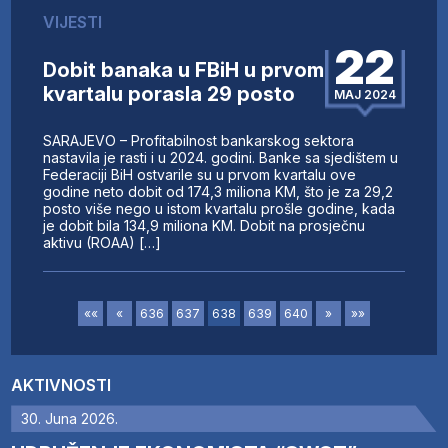
VIJESTI
22
Dobit banaka u FBiH u prvom
kvartalu porasla 29 posto
MAJ 2024
SARAJEVO – Profitabilnost bankarskog sektora
nastavila je rasti i u 2024. godini. Banke sa sjedištem u
Federaciji BiH ostvarile su u prvom kvartalu ove
godine neto dobit od 174,3 miliona KM, što je za 29,2
posto više nego u istom kvartalu prošle godine, kada
je dobit bila 134,9 miliona KM. Dobit na prosječnu
aktivu (ROAA) […]
««
«
636
637
638
639
640
»
»»
AKTIVNOSTI
30. Juna 2026.