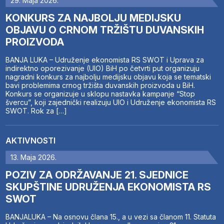
29. Maja 2026.
KONKURS ZA NAJBOLJU MEDIJSKU
OBJAVU O CRNOM TRŽIŠTU DUVANSKIH
PROIZVODA
BANJA LUKA – Udruženje ekonomista RS SWOT i Uprava za
indirektno oporezivanje (UIO) BiH po četvrti put organizuju
nagradni konkurs za najbolju medijsku objavu koja se tematski
bavi problemima crnog tržišta duvanskih proizvoda u BiH.
Konkurs se organizuje u sklopu nastavka kampanje “Stop
švercu”, koji zajednički realizuju UIO i Udruženje ekonomista RS
SWOT. Rok za […]
AKTIVNOSTI
13. Maja 2026.
POZIV ZA ODRŽAVANJE 21. SJEDNICE
SKUPŠTINE UDRUŽENJA EKONOMISTA RS
SWOT
BANJALUKA – Na osnovu člana 15., a u vezi sa članom 11. Statuta