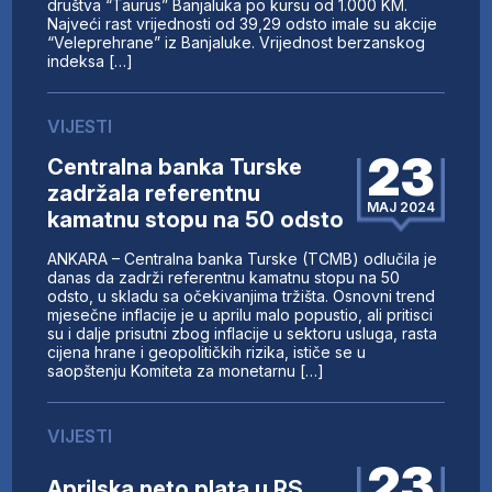
društva “Taurus” Banjaluka po kursu od 1.000 KM.
Najveći rast vrijednosti od 39,29 odsto imale su akcije
“Veleprehrane” iz Banjaluke. Vrijednost berzanskog
indeksa […]
VIJESTI
23
Centralna banka Turske
zadržala referentnu
MAJ 2024
kamatnu stopu na 50 odsto
ANKARA – Centralna banka Turske (TCMB) odlučila je
danas da zadrži referentnu kamatnu stopu na 50
odsto, u skladu sa očekivanjima tržišta. Osnovni trend
mjesečne inflacije je u aprilu malo popustio, ali pritisci
su i dalje prisutni zbog inflacije u sektoru usluga, rasta
cijena hrane i geopolitičkih rizika, ističe se u
saopštenju Komiteta za monetarnu […]
VIJESTI
23
Aprilska neto plata u RS