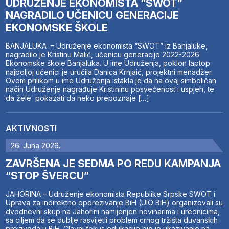
UDRUŽENJE EKONOMISTA “SWOT”
NAGRADILO UČENICU GENERACIJE
EKONOMSKE ŠKOLE
BANJALUKA – Udruženje ekonomista “SWOT” iz Banjaluke,
nagradilo je Kristinu Malić, učenicu generacije 2022-2026
Ekonomske škole Banjaluka. U ime Udruženja, poklon laptop
najboljoj učenici je uručila Danica Krnjaić, projektni menadžer.
Ovom prilikom u ime Udruženja istakla je da na ovaj simboličan
način Udruženje nagrađuje Kristininu posvećenost i uspjeh, te
da žele pokazati da neko prepoznaje […]
AKTIVNOSTI
26. Juna 2026.
ZAVRŠENA JE SEDMA PO REDU KAMPANJA
“STOP ŠVERCU”
JAHORINA – Udruženje ekonomista Republike Srpske SWOT i
Uprava za indirektno oporezivanje BiH (UIO BiH) organizovali su
dvodnevni skup na Jahorini namijenjen novinarima i urednicima,
sa ciljem da se dublje rasvijetli problem crnog tržišta duvanskih
proizvoda u BiH. Glavni fokus edukacije bio je ukazivanje na