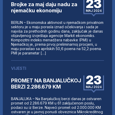
23
Brojke za maj daju nadu za
njemačku ekonomiju
MAJ 2024
BERLIN – Ekonomska aktivnost u njemačkom privatnom
sektoru je u maju porasla iznad očekivanja i sada je
najviša za prethodnih godinu dana, zaključak je danas
objavljenog izvještaja agencije Markit ekonomiks.
Kompozitni indeks menadžera nabavke (PMI) u
Njemačkoj je, prema prvoj preliminarnoj procjeni, u
maju porastao sa aprilskih 50,6 poena na 52,2 poena.
PMI je parametar […]
VIJESTI
23
PROMET NA BANJALUČKOJ
BERZI 2.286.679 KM
MAJ 2024
BANJALUKA – Na Banjalučkoj berzi danas je ostvaren
promet od 2.286.679 KM u 61 zaključenom poslu,
podaci su iz Berze. Najveći promet od 2.000.000 KM
ostvaren je u javnoj ponudi obveznica Mikrokreditnog