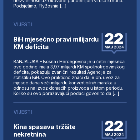
neizvjesnosti uzrokovane pandemijom virusa korona.
Podsjetimo, FlyBosnia […]
VIJESTI
22
BiH mjesečno pravi milijardu
KM deficita
MAJ 2024
BANJALUKA – Bosna i Hercegovina je u četiri mjeseca
ove godine imala 3,97 milijardi KM spoljnotrgovinskog
deficita, pokazuju zvanični rezultati Agencije za
statistiku BiH. Ovo praktično znači da je bh. uvoz za
mjesec dana veći milijardu konvertibilnih maraka u
odnosu na izvoz domaćih proizvoda u istom periodu.
Koliko su ovo poražavajući podaci govori to da […]
VIJESTI
22
Kina spasava tržište
nekretnina
MAJ 2024