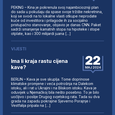
PEKING – Kina je pokrenula svoj najambiciozniji plan
do sada u pokušaju da spase svoje tržište nekretnina,
koji se svodi na to lokalne vlasti otkupe neprodate
kuće od investitora i prilagode ih za socijalno
pristupačno stanovanje, objavio je danas CNN. Paket
sadrži smanjenje kamatnih stopa na hipoteke i stope
otplate, kao i 300 milijardi juana […]
VIJESTI
22
Ima li kraja rastu cijena
kave?
MAJ 2024
BERLIN – Kava je sve skuplja. Tome doprinose
klimatske promjene i veća potrošnja na Dalekom
istoku, ali i rat u Ukrajini i na Bliskom istoku. Kava je
oduvijek u Njemačkoj bila nešto posebno. To je bilo
uočljivo i poslije Drugog svjetskog rata. Tada su dva
grada na zapadu pokrajine Sjeverno Porajnje i
Vestfalija pripala na […]