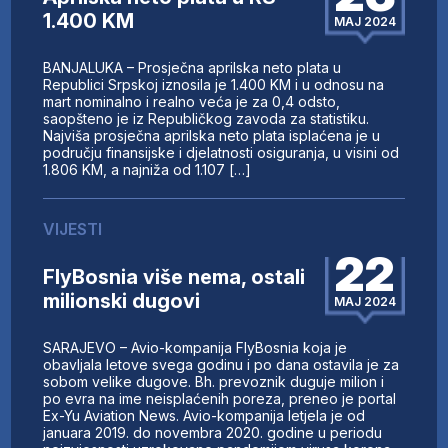
1.400 KM
MAJ 2024
BANJALUKA – Prosječna aprilska neto plata u
Republici Srpskoj iznosila je 1.400 KM i u odnosu na
mart nominalno i realno veća je za 0,4 odsto,
saopšteno je iz Republičkog zavoda za statistiku.
Najviša prosječna aprilska neto plata isplaćena je u
području finansijske i djelatnosti osiguranja, u visini od
1.806 KM, a najniža od 1.107 […]
VIJESTI
22
FlyBosnia više nema, ostali
milionski dugovi
MAJ 2024
SARAJEVO – Avio-kompanija FlyBosnia koja je
obavljala letove svega godinu i po dana ostavila je za
sobom velike dugove. Bh. prevoznik duguje milion i
po evra na ime neisplaćenih poreza, preneo je portal
Ex-Yu Aviation News. Avio-kompanija letjela je od
januara 2019. do novembra 2020. godine u periodu