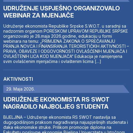
UDRUŽENJE USPJEŠNO ORGANIZOVALO
WEBINAR ZA MJENJAČE
Udruženje ekonomista Republike Srpske S.W.O.T. u saradnji sa
nadzornim organom PORESKOM UPRAVOM REPUBLIKE SRPSKE
organizovalo je 28.maja 2026.godine, edukaciju u formi
webinara na temu: „PRIMJENA ZAKONA O SPREČAVANJU
PRANJA NOVCA I FINANSIRANJA TERORISTIČKIH AKTIVNOSTI –
PRAVA, OBAVEZE I ODGOVORNOSTI OVLAŠĆENIH MJENJAČA I
OVLAŠTENIH LICA KOD MJENJAČA“ Edukacija je namijenjena
svim ovlašćenim mjenjačima i ovlaštenim licima […]
AKTIVNOSTI
29. Maja 2026.
UDRUŽENJE EKONOMISTA RS SWOT
NAGRADILO NAJBOLJEG STUDENTA
BIJELJINA – Udruženje ekonomista RS SWOT nastavlja sa
dugogodišnjom praksom nagrađivanja najuspješnijih studenata i
đaka ekonomske struke. Prilikom promocije diploma na
Fakultetu poslovne ekonomije Bijeljina Univerziteta u Istočnom