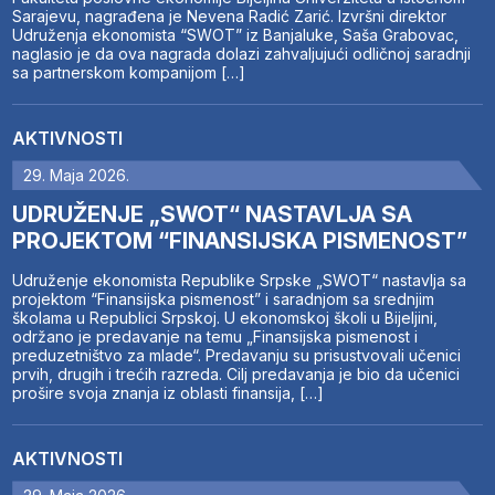
Sarajevu, nagrađena je Nevena Radić Zarić. Izvršni direktor
Udruženja ekonomista “SWOT” iz Banjaluke, Saša Grabovac,
naglasio je da ova nagrada dolazi zahvaljujući odličnoj saradnji
sa partnerskom kompanijom […]
AKTIVNOSTI
29. Maja 2026.
UDRUŽENJE „SWOT“ NASTAVLJA SA
PROJEKTOM “FINANSIJSKA PISMENOST”
Udruženje ekonomista Republike Srpske „SWOT“ nastavlja sa
projektom “Finansijska pismenost” i saradnjom sa srednjim
školama u Republici Srpskoj. U ekonomskoj školi u Bijeljini,
održano je predavanje na temu „Finansijska pismenost i
preduzetništvo za mlade“. Predavanju su prisustvovali učenici
prvih, drugih i trećih razreda. Cilj predavanja je bio da učenici
prošire svoja znanja iz oblasti finansija, […]
AKTIVNOSTI