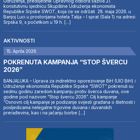
Udruženja, predsjednik Upravnog odbora saziva 21.
konsitutivnu sjednicu Skupštine Udruženja ekonomista
Republike Srpske SWOT, koja će se održati 28. maja 2026. u
Banjoj Luci u prostorijama hotela Talija – I sprat (Sala 1) na adresi
Srpska 9, s početkom u 19 h. […]
AKTIVNOSTI
15. Aprila 2026.
POKRENUTA KAMPANJA “STOP ŠVERCU
2026”
BANJALUKA – Uprava za indirektno oporezivanje BiH (UIO BiH) i
Udruženje ekonomista Republike Srpske “SWOT” pokrenuli su
sedmu godinu zaredom kampanju protiv šverca duvana, ove
godine pod nazivom “Stop švercu 2026”. Cilj kampanje
“Osnovni cilj kampanje je podizanje svijesti građana o štetnosti i
posljedicama nelegalne trgovine duvana i duvanskih
prerađevina, kao i na jačanju borbe […]