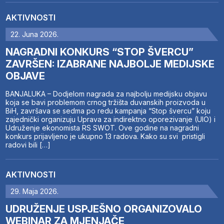
AKTIVNOSTI
22. Juna 2026.
NAGRADNI KONKURS “STOP ŠVERCU”
ZAVRŠEN: IZABRANE NAJBOLJE MEDIJSKE
OBJAVE
BANJALUKA – Dodjelom nagrada za najbolju medijsku objavu
koja se bavi problemom crnog tržišta duvanskih proizvoda u
BiH, završava se sedma po redu kampanja “Stop švercu” koju
zajednički organizuju Uprava za indirektno oporezivanje (UIO) i
Udruženje ekonomista RS SWOT. Ove godine na nagradni
konkurs prijavljeno je ukupno 13 radova. Kako su svi pristigli
radovi bili […]
AKTIVNOSTI
29. Maja 2026.
UDRUŽENJE USPJEŠNO ORGANIZOVALO
WEBINAR ZA MJENJAČE