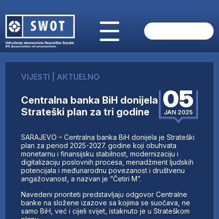
POČETNA
O NAMA
VIJESTI
|
AKTUELNO
VIJESTI
05
AKTUELNO
Centralna banka BiH donijela
ANALIZE
Strateški plan za tri godine
JAN 2025
KOMPANIJE
FINANSIJE
SARAJEVO – Centralna banka BiH donijela je Strateški
IZ STRANIH MEDIJA
plan za period 2025-2027. godine koji obuhvata
monetarnu i finansijsku stabilnost, modernizaciju i
AKTIVNOSTI
digitalizaciju poslovnih procesa, menadžment ljudskih
potencijala i međunarodnu povezanost i društvenu
SWOT INTERVJU
angažovanost, a nazvan je “Četiri M”.
UČLANI SE
Navedeni prioriteti predstavljaju odgovor Centralne
KONTAKT
banke na složene izazove sa kojima se suočava, ne
samo BiH, već i cijeli svijet, istaknuto je u Strateškom