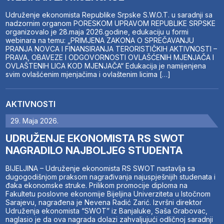
Udruženje ekonomista Republike Srpske S.W.O.T. u saradnji sa
nadzornim organom PORESKOM UPRAVOM REPUBLIKE SRPSKE
organizovalo je 28.maja 2026.godine, edukaciju u formi
webinara na temu: „PRIMJENA ZAKONA O SPREČAVANJU
PRANJA NOVCA I FINANSIRANJA TERORISTIČKIH AKTIVNOSTI –
PRAVA, OBAVEZE I ODGOVORNOSTI OVLAŠĆENIH MJENJAČA I
OVLAŠTENIH LICA KOD MJENJAČA“ Edukacija je namijenjena
svim ovlašćenim mjenjačima i ovlaštenim licima […]
AKTIVNOSTI
29. Maja 2026.
UDRUŽENJE EKONOMISTA RS SWOT
NAGRADILO NAJBOLJEG STUDENTA
BIJELJINA – Udruženje ekonomista RS SWOT nastavlja sa
dugogodišnjom praksom nagrađivanja najuspješnijih studenata i
đaka ekonomske struke. Prilikom promocije diploma na
Fakultetu poslovne ekonomije Bijeljina Univerziteta u Istočnom
Sarajevu, nagrađena je Nevena Radić Zarić. Izvršni direktor
Udruženja ekonomista “SWOT” iz Banjaluke, Saša Grabovac,
naglasio je da ova nagrada dolazi zahvaljujući odličnoj saradnji