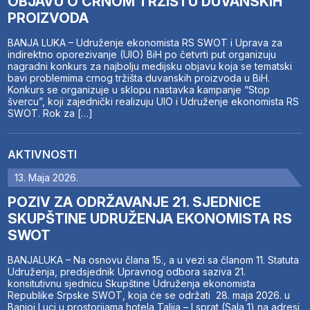
OBJAVU O CRNOM TRŽIŠTU DUVANSKIH
PROIZVODA
BANJA LUKA – Udruženje ekonomista RS SWOT i Uprava za
indirektno oporezivanje (UIO) BiH po četvrti put organizuju
nagradni konkurs za najbolju medijsku objavu koja se tematski
bavi problemima crnog tržišta duvanskih proizvoda u BiH.
Konkurs se organizuje u sklopu nastavka kampanje “Stop
švercu”, koji zajednički realizuju UIO i Udruženje ekonomista RS
SWOT. Rok za […]
AKTIVNOSTI
13. Maja 2026.
POZIV ZA ODRŽAVANJE 21. SJEDNICE
SKUPŠTINE UDRUŽENJA EKONOMISTA RS
SWOT
BANJALUKA – Na osnovu člana 15., a u vezi sa članom 11. Statuta
Udruženja, predsjednik Upravnog odbora saziva 21.
konsitutivnu sjednicu Skupštine Udruženja ekonomista
Republike Srpske SWOT, koja će se održati 28. maja 2026. u
Banjoj Luci u prostorijama hotela Talija – I sprat (Sala 1) na adresi