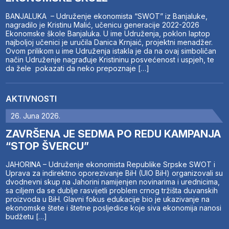
BANJALUKA – Udruženje ekonomista “SWOT” iz Banjaluke,
nagradilo je Kristinu Malić, učenicu generacije 2022-2026
Ekonomske škole Banjaluka. U ime Udruženja, poklon laptop
najboljoj učenici je uručila Danica Krnjaić, projektni menadžer.
Ovom prilikom u ime Udruženja istakla je da na ovaj simboličan
način Udruženje nagrađuje Kristininu posvećenost i uspjeh, te
da žele pokazati da neko prepoznaje […]
AKTIVNOSTI
26. Juna 2026.
ZAVRŠENA JE SEDMA PO REDU KAMPANJA
“STOP ŠVERCU”
JAHORINA – Udruženje ekonomista Republike Srpske SWOT i
Uprava za indirektno oporezivanje BiH (UIO BiH) organizovali su
dvodnevni skup na Jahorini namijenjen novinarima i urednicima,
sa ciljem da se dublje rasvijetli problem crnog tržišta duvanskih
proizvoda u BiH. Glavni fokus edukacije bio je ukazivanje na
ekonomske štete i štetne posljedice koje siva ekonomija nanosi
budžetu […]