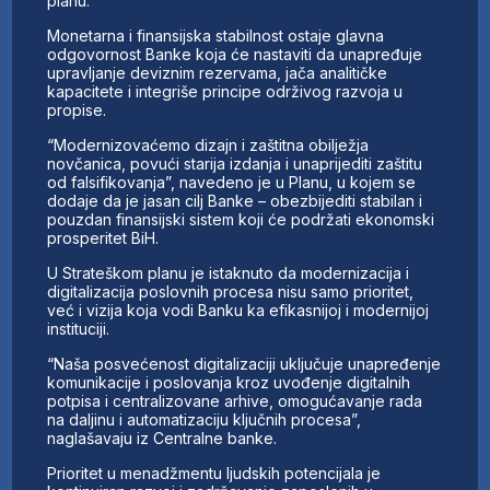
planu.
Monetarna i finansijska stabilnost ostaje glavna
odgovornost Banke koja će nastaviti da unapređuje
upravljanje deviznim rezervama, jača analitičke
kapacitete i integriše principe održivog razvoja u
propise.
“Modernizovaćemo dizajn i zaštitna obilježja
novčanica, povući starija izdanja i unaprijediti zaštitu
od falsifikovanja”, navedeno je u Planu, u kojem se
dodaje da je jasan cilj Banke – obezbijediti stabilan i
pouzdan finansijski sistem koji će podržati ekonomski
prosperitet BiH.
U Strateškom planu je istaknuto da modernizacija i
digitalizacija poslovnih procesa nisu samo prioritet,
već i vizija koja vodi Banku ka efikasnijoj i modernijoj
instituciji.
“Naša posvećenost digitalizaciji uključuje unapređenje
komunikacije i poslovanja kroz uvođenje digitalnih
potpisa i centralizovane arhive, omogućavanje rada
na daljinu i automatizaciju ključnih procesa”,
naglašavaju iz Centralne banke.
Prioritet u menadžmentu ljudskih potencijala je