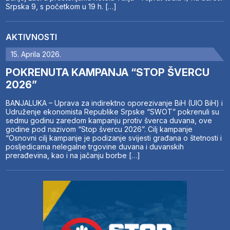
Srpska 9, s početkom u 19 h. […]
AKTIVNOSTI
15. Aprila 2026.
POKRENUTA KAMPANJA “STOP ŠVERCU
2026”
BANJALUKA – Uprava za indirektno oporezivanje BiH (UIO BiH) i
Udruženje ekonomista Republike Srpske “SWOT” pokrenuli su
sedmu godinu zaredom kampanju protiv šverca duvana, ove
godine pod nazivom “Stop švercu 2026”. Cilj kampanje
“Osnovni cilj kampanje je podizanje svijesti građana o štetnosti i
posljedicama nelegalne trgovine duvana i duvanskih
prerađevina, kao i na jačanju borbe […]