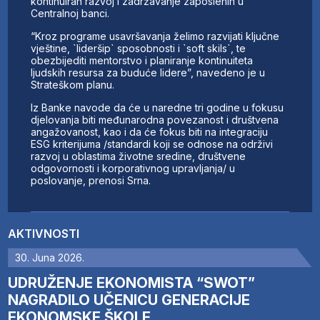
kontinuiran razvoj i zadržavanje zaposlenih u
Centralnoj banci.
“Kroz programe usavršavanja želimo razvijati ključne
vještine, `lideršip` sposobnosti i `soft skils`, te
obezbijediti mentorstvo i planiranje kontinuiteta
ljudskih resursa za buduće lidere”, navedeno je u
Strateškom planu.
Iz Banke navode da će u naredne tri godine u fokusu
djelovanja biti međunarodna povezanost i društvena
angažovanost, kao i da će fokus biti na integraciju
ESG kriterijuma /standardi koji se odnose na održivi
razvoj u oblastima životne sredine, društvene
odgovornosti i korporativnog upravljanja/ u
poslovanje, prenosi Srna.
AKTIVNOSTI
30. Juna 2026.
UDRUŽENJE EKONOMISTA “SWOT”
NAGRADILO UČENICU GENERACIJE
EKONOMSKE ŠKOLE