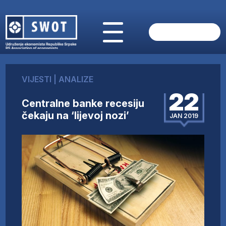
POČETNA
O NAMA
VIJESTI
|
ANALIZE
VIJESTI
22
AKTUELNO
Centralne banke recesiju
ANALIZE
čekaju na ‘lijevoj nozi’
JAN 2019
KOMPANIJE
FINANSIJE
IZ STRANIH MEDIJA
AKTIVNOSTI
SWOT INTERVJU
UČLANI SE
KONTAKT