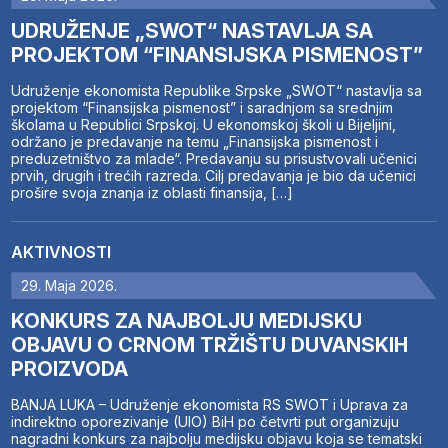
UDRUŽENJE „SWOT“ NASTAVLJA SA
PROJEKTOM “FINANSIJSKA PISMENOST”
Udruženje ekonomista Republike Srpske „SWOT“ nastavlja sa
projektom “Finansijska pismenost” i saradnjom sa srednjim
školama u Republici Srpskoj. U ekonomskoj školi u Bijeljini,
održano je predavanje na temu „Finansijska pismenost i
preduzetništvo za mlade“. Predavanju su prisustvovali učenici
prvih, drugih i trećih razreda. Cilj predavanja je bio da učenici
prošire svoja znanja iz oblasti finansija, […]
AKTIVNOSTI
29. Maja 2026.
KONKURS ZA NAJBOLJU MEDIJSKU
OBJAVU O CRNOM TRŽIŠTU DUVANSKIH
PROIZVODA
BANJA LUKA – Udruženje ekonomista RS SWOT i Uprava za
indirektno oporezivanje (UIO) BiH po četvrti put organizuju
nagradni konkurs za najbolju medijsku objavu koja se tematski