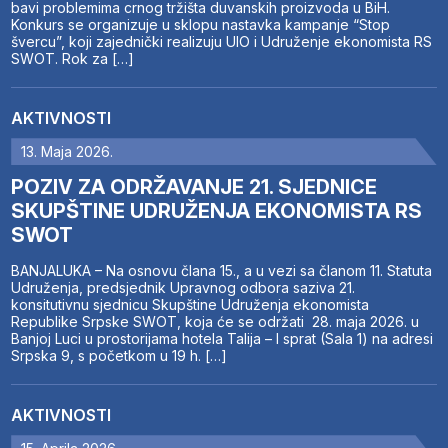
bavi problemima crnog tržišta duvanskih proizvoda u BiH.
Konkurs se organizuje u sklopu nastavka kampanje “Stop
švercu”, koji zajednički realizuju UIO i Udruženje ekonomista RS
SWOT. Rok za […]
AKTIVNOSTI
13. Maja 2026.
POZIV ZA ODRŽAVANJE 21. SJEDNICE
SKUPŠTINE UDRUŽENJA EKONOMISTA RS
SWOT
BANJALUKA – Na osnovu člana 15., a u vezi sa članom 11. Statuta
Udruženja, predsjednik Upravnog odbora saziva 21.
konsitutivnu sjednicu Skupštine Udruženja ekonomista
Republike Srpske SWOT, koja će se održati 28. maja 2026. u
Banjoj Luci u prostorijama hotela Talija – I sprat (Sala 1) na adresi
Srpska 9, s početkom u 19 h. […]
AKTIVNOSTI