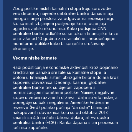
Zbog politike niskih kamatnih stopa koju sprovode
već deceniju, najveće cebtralne banke danas imaju
mnogo manje prostora za odgovor na recesiju nego
što su imali izbijanjem posljednje krize, ocjenjuju
ugledni svjetski ekonomisti. Kako podsjeća CNN,
centralne banke odlučile su se tokom financijske krize
prije više od 10 godina za dramatične i neuobičajene
monetarne politike kako bi spriječile urušavanje
ekonomije.
Veoma niske kamate
Radi podsticanja ekonomske aktivnosti kroz pojačano
kreditiranje banaka srezale su kamatne stope, a
potom u finansijski sistem ubrizgale bilione dolara kroz
kupovinu obveznica. Deceniju kasnije, globalne
centralne banke tek su dijelom započele s
normalizacijom monetarne politike. Naime, negativne
stope u većini razvijenih država i dalje su vrlo niske, a
ponegdje su čak i negativne. Američke Federalne
rezerve (Fed) polako počinju “da čiste” bilans od
nakupovanih obveznica koju su od oktobra 2017.
smanjili sa 4,5 na četiri biliona dolara, ali Evropska
centralna banka (ECB) i Banka Japana s tim procesom
još nisu započele.