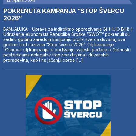
15. Aprila 2026.
POKRENUTA KAMPANJA “STOP ŠVERCU
2026”
BANJALUKA – Uprava za indirektno oporezivanje BiH (UIO BiH) i
Udruženje ekonomista Republike Srpske “SWOT” pokrenuli su
sedmu godinu zaredom kampanju protiv šverca duvana, ove
godine pod nazivom “Stop švercu 2026”. Cilj kampanje
“Osnovni cilj kampanje je podizanje svijesti građana o štetnosti i
posljedicama nelegalne trgovine duvana i duvanskih
prerađevina, kao i na jačanju borbe […]