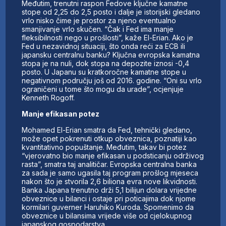
Međutim, trenutni raspon Fedove ključne kamatne
stope od 2,25 do 2,5 posto i dalje je istorijski gledano
vrlo nisko čime je prostor za njeno eventualno
smanjivanje vrlo skučen. “Čak i Fed ima manje
fleksibilnosti nego u prošlosti”, kaže El-Erian. Ako je
Fed u nezavidnoj situaciji, što onda reći za ECB ili
japansku centralnu banku? Ključna evropska kamatna
stopa je na nuli, dok stopa na depozite iznosi -0,4
posto. U Japanu su kratkoročne kamatne stope u
negativnom području još od 2016. godine. “Oni su vrlo
ograničeni u tome što mogu da urade”, ocjenjuje
Kenneth Rogoff.
Manje efikasan potez
Mohamed El-Erian smatra da Fed, tehnički gledano,
može opet pokrenuti otkup obveznica, poznatiji kao
kvantitativno popuštanje. Međutim, takav bi potez
“vjerovatno bio manje efikasan u podsticanju održivog
rasta”, smatra taj analitičar. Evropska centralna banka
za sada je samo ugasila taj program prošlog mjeseca
nakon što je stvorila 2,6 biliona evra nove likvidnosti.
Banka Japana trenutno drži 5,1 bilijun dolara vrijedne
obveznice u bilanci i ostaje pri poticajima dok njome
kormilari guverner Haruhiko Kuroda. Spomenimo da
obveznice u bilansima vrijede više od cjelokupnog
japanskog gospodarstva.