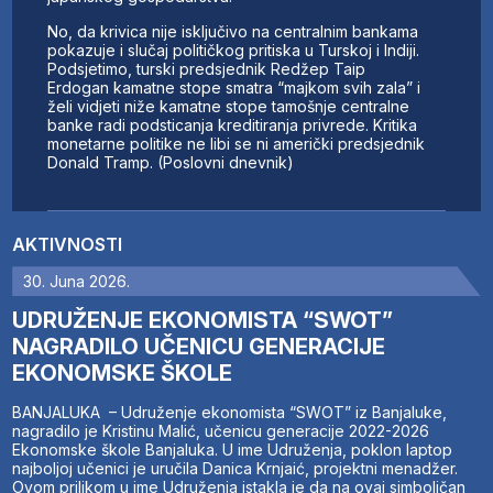
No, da krivica nije isključivo na centralnim bankama
pokazuje i slučaj političkog pritiska u Turskoj i Indiji.
Podsjetimo, turski predsjednik Redžep Taip
Erdogan kamatne stope smatra “majkom svih zala” i
želi vidjeti niže kamatne stope tamošnje centralne
banke radi podsticanja kreditiranja privrede. Kritika
monetarne politike ne libi se ni američki predsjednik
Donald Tramp. (Poslovni dnevnik)
AKTIVNOSTI
30. Juna 2026.
UDRUŽENJE EKONOMISTA “SWOT”
NAGRADILO UČENICU GENERACIJE
EKONOMSKE ŠKOLE
BANJALUKA – Udruženje ekonomista “SWOT” iz Banjaluke,
nagradilo je Kristinu Malić, učenicu generacije 2022-2026
Ekonomske škole Banjaluka. U ime Udruženja, poklon laptop
najboljoj učenici je uručila Danica Krnjaić, projektni menadžer.
Ovom prilikom u ime Udruženja istakla je da na ovaj simboličan