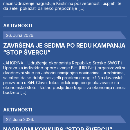
način Udruženje nagrađuje Kristininu posvećenost i uspjeh, te
da žele pokazati da neko prepoznaje […]
AKTIVNOSTI
26. Juna 2026.
ZAVRŠENA JE SEDMA PO REDU KAMPANJA
“STOP ŠVERCU”
JAHORINA – Udruženje ekonomista Republike Srpske SWOT i
Uprava za indirektno oporezivanje BiH (UIO BiH) organizovali su
dvodnevni skup na Jahorini namijenjen novinarima i urednicima,
sa ciljem da se dublje rasvijetli problem crnog tržišta duvanskih
proizvoda u BiH. Glavni fokus edukacije bio je ukazivanje na
ekonomske štete i štetne posljedice koje siva ekonomija nanosi
budžetu […]
AKTIVNOSTI
22. Juna 2026.
NAGRADNI KONKURS “STOP ŠVERCU”