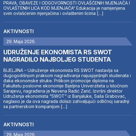
PRAVA, OBAVEZE I ODGOVORNOSTI OVLAŠĆENIH MJENJAČA I
OVLAŠTENIH LICA KOD MJENJAČA“ Edukacija je namijenjena
svim ovlašćenim mjenjačima i ovlaštenim licima […]
AKTIVNOSTI
29. Maja 2026.
UDRUŽENJE EKONOMISTA RS SWOT
NAGRADILO NAJBOLJEG STUDENTA
BIJELJINA – Udruženje ekonomista RS SWOT nastavlja sa
dugogodišnjom praksom nagrađivanja najuspješnijih studenata i
đaka ekonomske struke. Prilikom promocije diploma na
Fakultetu poslovne ekonomije Bijeljina Univerziteta u Istočnom
Sarajevu, nagrađena je Nevena Radić Zarić. Izvršni direktor
Udruženja ekonomista “SWOT” iz Banjaluke, Saša Grabovac,
naglasio je da ova nagrada dolazi zahvaljujući odličnoj saradnji
sa partnerskom kompanijom […]
AKTIVNOSTI
29. Maja 2026.