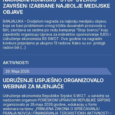
ZAVRŠEN: IZABRANE NAJBOLJE MEDIJSKE
OBJAVE
BANJALUKA – Dodjelom nagrada za najbolju medijsku objavu
koja se bavi problemom crnog tržišta duvanskih proizvoda u
BiH, završava se sedma po redu kampanja “Stop švercu” koju
zajednički organizuju Uprava za indirektno oporezivanje (UIO) i
Udruženje ekonomista RS SWOT. Ove godine na nagradni
konkurs prijavljeno je ukupno 13 radova. Kako su svi pristigli
radovi bili […]
AKTIVNOSTI
29. Maja 2026.
UDRUŽENJE USPJEŠNO ORGANIZOVALO
WEBINAR ZA MJENJAČE
Udruženje ekonomista Republike Srpske S.W.O.T. u saradnji sa
nadzornim organom PORESKOM UPRAVOM REPUBLIKE SRPSKE
organizovalo je 28.maja 2026.godine, edukaciju u formi
webinara na temu: „PRIMJENA ZAKONA O SPREČAVANJU
PRANJA NOVCA I FINANSIRANJA TERORISTIČKIH AKTIVNOSTI –