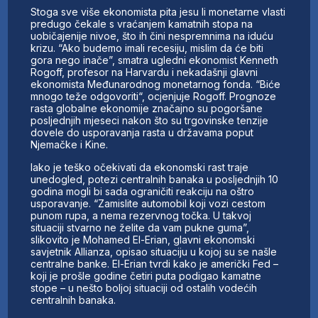
Stoga sve više ekonomista pita jesu li monetarne vlasti
predugo čekale s vraćanjem kamatnih stopa na
uobičajenije nivoe, što ih čini nespremnima na iduću
krizu. “Ako budemo imali recesiju, mislim da će biti
gora nego inače”, smatra ugledni ekonomist Kenneth
Rogoff, profesor na Harvardu i nekadašnji glavni
ekonomista Međunarodnog monetarnog fonda. “Biće
mnogo teže odgovoriti“, ocjenjuje Rogoff. Prognoze
rasta globalne ekonomije značajno su pogoršane
posljednjih mjeseci nakon što su trgovinske tenzije
dovele do usporavanja rasta u državama poput
Njemačke i Kine.
Iako je teško očekivati da ekonomski rast traje
unedogled, potezi centralnih banaka u posljednjih 10
godina mogli bi sada ograničiti reakciju na oštro
usporavanje. “Zamislite automobil koji vozi cestom
punom rupa, a nema rezervnog točka. U takvoj
situaciji stvarno ne želite da vam pukne guma”,
slikovito je Mohamed El-Erian, glavni ekonomski
savjetnik Allianza, opisao situaciju u kojoj su se našle
centralne banke. El-Erian tvrdi kako je američki Fed –
koji je prošle godine četiri puta podigao kamatne
stope – u nešto boljoj situaciji od ostalih vodećih
centralnih banaka.