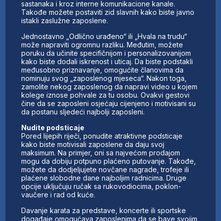
sastanaka i kroz interne komunikacione kanale.
Takođe možete postaviti zid slavnih kako biste javno
istakli zaslužne zaposlene.
Jednostavno „Odlično urađeno“ ili „Hvala na trudu“
može napraviti ogromnu razliku. Međutim, možete
poruku da učinite specifičnijom i personalizovanijom
kako biste dodali iskrenost i uticaj. Da biste podstakli
međusobno priznavanje, omogućite članovima da
nominuju svog „zaposlenog mjeseca“. Nakon toga,
zamolite nekog zaposlenog da napravi video u kojem
kolege iznose pohvale za tu osobu. Ovakvi gestovi
čine da se zaposleni osjećaju cijenjeno i motivisani su
da postanu sljedeći najbolji zaposleni.
Nudite podsticaje
Pored lijepih riječi, ponudite atraktivne podsticaje
kako biste motivisali zaposlene da daju svoj
maksimum. Na primjer, oni sa najvećom prodajom
mogu da dobiju potpuno plaćeno putovanje. Takođe,
možete da dodjeljujete novčane nagrade, trofeje ili
plaćene slobodne dane najboljim radnicima. Druge
opcije uključuju ručak sa rukovodiocima, poklon-
vaučere i rad od kuće.
Davanje karata za predstave, koncerte ili sportske
događaje omogućava zaposlenima da se bave svojim