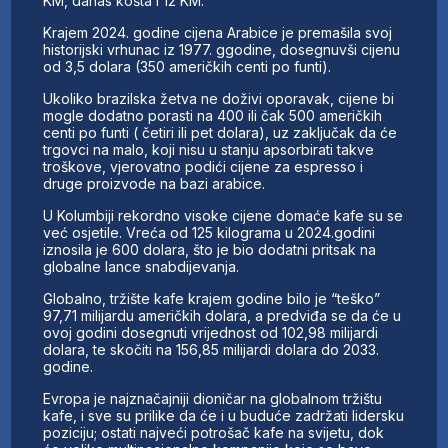
KM, danas košta i 12 KM.
Krajem 2024. godine cijena Arabice je premašila svoj
historijski vrhunac iz 1977. ggodine, dosegnuvši cijenu
od 3,5 dolara (350 američkih centi po funti).
Ukoliko brazilska žetva ne doživi oporavak, cijene bi
mogle dodatno porasti na 400 ili čak 500 američkih
centi po funti ( četiri ili pet dolara), uz zaključak da će
trgovci na malo, koji nisu u stanju apsorbirati takve
troškove, vjerovatno podići cijene za espresso i
druge proizvode na bazi arabice.
U Kolumbiji rekordno visoke cijene domaće kafe su se
već osjetile. Vreća od 125 kilograma u 2024.godini
iznosila je 600 dolara, što je bio dodatni pritsak na
globalne lance snabdijevanja.
Globalno, tržište kafe krajem godine bilo je “teško”
97,71 milijardu američkih dolara, a predviđa se da će u
ovoj godini dosegnuti vrijednost od 102,98 milijardi
dolara, te skočiti na 156,85 milijardi dolara do 2033.
godine.
Evropa je najznačajniji dioničar na globalnom tržištu
kafe, i sve su prilike da će i u buduće zadržati lidersku
poziciju; ostati najveći potrošač kafe na svijetu, dok