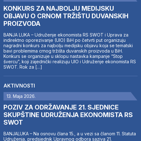
KONKURS ZA NAJBOLJU MEDIJSKU
OBJAVU O CRNOM TRŽIŠTU DUVANSKIH
PROIZVODA
BANJA LUKA – Udruženje ekonomista RS SWOT i Uprava za
indirektno oporezivanje (UIO) BiH po četvrti put organizuju
nagradni konkurs za najbolju medijsku objavu koja se tematski
bavi problemima crnog tržišta duvanskih proizvoda u BiH.
Konkurs se organizuje u sklopu nastavka kampanje “Stop
švercu”, koji zajednički realizuju UIO i Udruženje ekonomista RS
SWOT. Rok za […]
AKTIVNOSTI
13. Maja 2026.
POZIV ZA ODRŽAVANJE 21. SJEDNICE
SKUPŠTINE UDRUŽENJA EKONOMISTA RS
SWOT
BANJALUKA – Na osnovu člana 15., a u vezi sa članom 11. Statuta
Udruženja, predsjednik Upravnog odbora saziva 21.