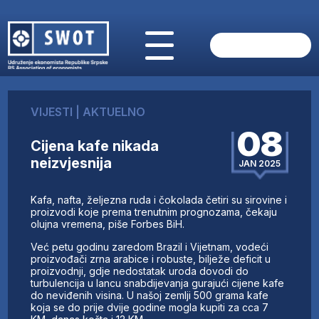
POČETNA
O NAMA
VIJESTI
|
AKTUELNO
VIJESTI
08
AKTUELNO
Cijena kafe nikada
ANALIZE
neizvjesnija
JAN 2025
KOMPANIJE
FINANSIJE
Kafa, nafta, željezna ruda i čokolada četiri su sirovine i
IZ STRANIH MEDIJA
proizvodi koje prema trenutnim prognozama, čekaju
olujna vremena, piše Forbes BiH.
AKTIVNOSTI
Već petu godinu zaredom Brazil i Vijetnam, vodeći
SWOT INTERVJU
proizvođači zrna arabice i robuste, bilježe deficit u
UČLANI SE
proizvodnji, gdje nedostatak uroda dovodi do
turbulencija u lancu snabdijevanja gurajući cijene kafe
KONTAKT
do neviđenih visina. U našoj zemlji 500 grama kafe
koja se do prije dvije godine mogla kupiti za cca 7