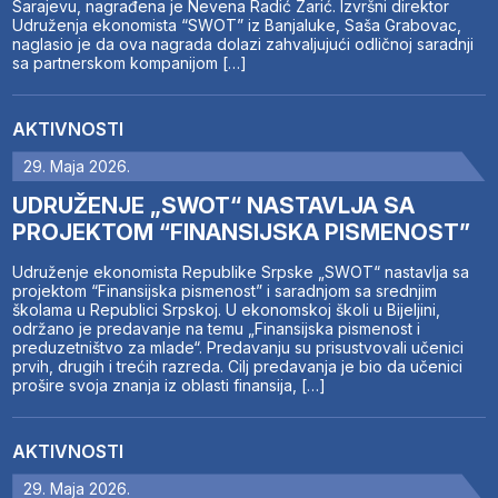
Sarajevu, nagrađena je Nevena Radić Zarić. Izvršni direktor
Udruženja ekonomista “SWOT” iz Banjaluke, Saša Grabovac,
naglasio je da ova nagrada dolazi zahvaljujući odličnoj saradnji
sa partnerskom kompanijom […]
AKTIVNOSTI
29. Maja 2026.
UDRUŽENJE „SWOT“ NASTAVLJA SA
PROJEKTOM “FINANSIJSKA PISMENOST”
Udruženje ekonomista Republike Srpske „SWOT“ nastavlja sa
projektom “Finansijska pismenost” i saradnjom sa srednjim
školama u Republici Srpskoj. U ekonomskoj školi u Bijeljini,
održano je predavanje na temu „Finansijska pismenost i
preduzetništvo za mlade“. Predavanju su prisustvovali učenici
prvih, drugih i trećih razreda. Cilj predavanja je bio da učenici
prošire svoja znanja iz oblasti finansija, […]
AKTIVNOSTI
29. Maja 2026.