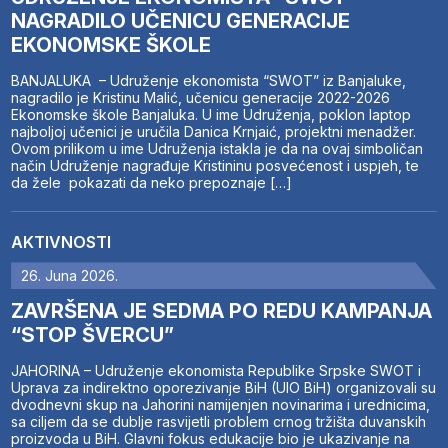
NAGRADILO UČENICU GENERACIJE
EKONOMSKE ŠKOLE
BANJALUKA – Udruženje ekonomista “SWOT” iz Banjaluke,
nagradilo je Kristinu Malić, učenicu generacije 2022-2026
Ekonomske škole Banjaluka. U ime Udruženja, poklon laptop
najboljoj učenici je uručila Danica Krnjaić, projektni menadžer.
Ovom prilikom u ime Udruženja istakla je da na ovaj simboličan
način Udruženje nagrađuje Kristininu posvećenost i uspjeh, te
da žele pokazati da neko prepoznaje […]
AKTIVNOSTI
26. Juna 2026.
ZAVRŠENA JE SEDMA PO REDU KAMPANJA
“STOP ŠVERCU”
JAHORINA – Udruženje ekonomista Republike Srpske SWOT i
Uprava za indirektno oporezivanje BiH (UIO BiH) organizovali su
dvodnevni skup na Jahorini namijenjen novinarima i urednicima,
sa ciljem da se dublje rasvijetli problem crnog tržišta duvanskih
proizvoda u BiH. Glavni fokus edukacije bio je ukazivanje na