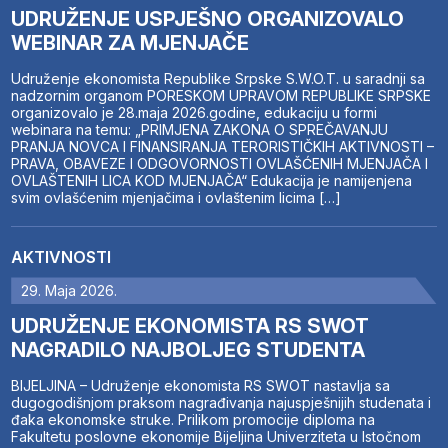
UDRUŽENJE USPJEŠNO ORGANIZOVALO
WEBINAR ZA MJENJAČE
Udruženje ekonomista Republike Srpske S.W.O.T. u saradnji sa
nadzornim organom PORESKOM UPRAVOM REPUBLIKE SRPSKE
organizovalo je 28.maja 2026.godine, edukaciju u formi
webinara na temu: „PRIMJENA ZAKONA O SPREČAVANJU
PRANJA NOVCA I FINANSIRANJA TERORISTIČKIH AKTIVNOSTI –
PRAVA, OBAVEZE I ODGOVORNOSTI OVLAŠĆENIH MJENJAČA I
OVLAŠTENIH LICA KOD MJENJAČA“ Edukacija je namijenjena
svim ovlašćenim mjenjačima i ovlaštenim licima […]
AKTIVNOSTI
29. Maja 2026.
UDRUŽENJE EKONOMISTA RS SWOT
NAGRADILO NAJBOLJEG STUDENTA
BIJELJINA – Udruženje ekonomista RS SWOT nastavlja sa
dugogodišnjom praksom nagrađivanja najuspješnijih studenata i
đaka ekonomske struke. Prilikom promocije diploma na
Fakultetu poslovne ekonomije Bijeljina Univerziteta u Istočnom