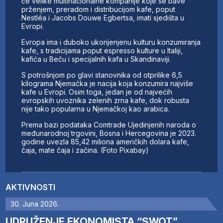
će velike multinacionalne kompanije koje se bave
prženjem, preradom i distribucijom kafe, poput
Nestléa i Jacobs Douwe Egbertsa, imati sjedišta u
Evropi.
Evropa ima i duboko ukorijenjenu kulturu konzumiranja
kafe, s tradicijama poput espresso kulture u Italiji,
kafića u Beču i specijalnih kafa u Skandinaviji.
S potrošnjom po glavi stanovnika od otprilike 6,5
kilograma Njemačka je nacija koja konzumira najviše
kafe u Evropi. Osim toga, jedan je od najvećih
evropskih uvoznika zelenih zrna kafe, dok robusta
nije tako popularna u Njemačkoj kao arabica.
Prema bazi podataka Comtrade Ujedinjenih naroda o
međunarodnoj trgovini, Bosna i Hercegovina je 2023.
godine uvezla 85,42 miliona američkih dolara kafe,
čaja, mate čaja i začina. (Foto Pixabay)
AKTIVNOSTI
30. Juna 2026.
UDRUŽENJE EKONOMISTA “SWOT”