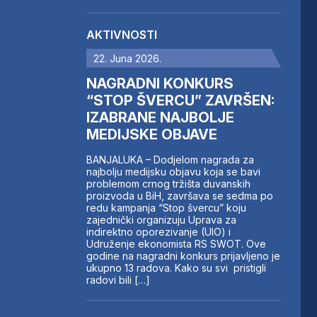
AKTIVNOSTI
22. Juna 2026.
NAGRADNI KONKURS
“STOP ŠVERCU” ZAVRŠEN:
IZABRANE NAJBOLJE
MEDIJSKE OBJAVE
BANJALUKA – Dodjelom nagrada za
najbolju medijsku objavu koja se bavi
problemom crnog tržišta duvanskih
proizvoda u BiH, završava se sedma po
redu kampanja “Stop švercu” koju
zajednički organizuju Uprava za
indirektno oporezivanje (UIO) i
Udruženje ekonomista RS SWOT. Ove
godine na nagradni konkurs prijavljeno je
ukupno 13 radova. Kako su svi pristigli
radovi bili […]