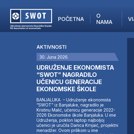
O
POČETNA
VI
NAMA
POČETNA
O NAMA
AKTIVNOSTI
VIJESTI
30. Juna 2026.
AKTUELNO
F
ANALIZE
UDRUŽENJE EKONOMISTA
I
KOMPANIJE
“SWOT” NAGRADILO
UČENICU GENERACIJE
FINANSIJE
EKONOMSKE ŠKOLE
IZ STRANIH MEDIJA
AKTIVNOSTI
BANJALUKA – Udruženje ekonomista
“SWOT” iz Banjaluke, nagradilo je
SWOT INTERVJU
Kristinu Malić, učenicu generacije 2022-
UČLANI SE
2026 Ekonomske škole Banjaluka. U ime
Udruženja, poklon laptop najboljoj
KONTAKT
učenici je uručila Danica Krnjaić, projektni
menadžer. Ovom prilikom u ime