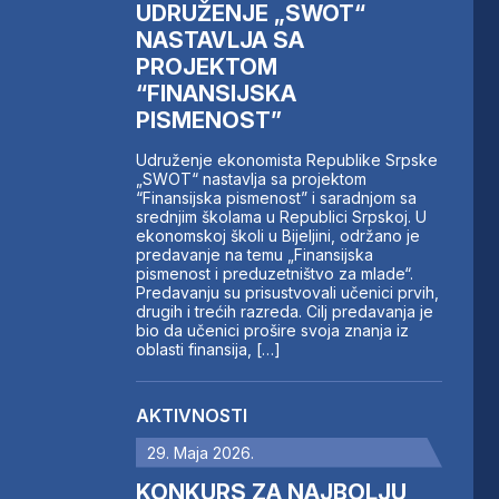
UDRUŽENJE „SWOT“
NASTAVLJA SA
PROJEKTOM
“FINANSIJSKA
PISMENOST”
Udruženje ekonomista Republike Srpske
„SWOT“ nastavlja sa projektom
“Finansijska pismenost” i saradnjom sa
srednjim školama u Republici Srpskoj. U
ekonomskoj školi u Bijeljini, održano je
predavanje na temu „Finansijska
pismenost i preduzetništvo za mlade“.
Predavanju su prisustvovali učenici prvih,
drugih i trećih razreda. Cilj predavanja je
bio da učenici prošire svoja znanja iz
oblasti finansija, […]
AKTIVNOSTI
29. Maja 2026.
KONKURS ZA NAJBOLJU