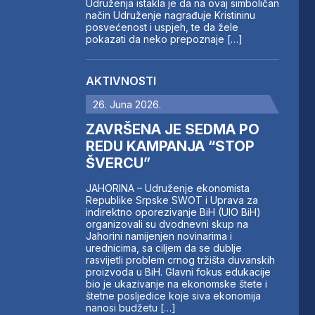
Udruženja istakla je da na ovaj simboličan
način Udruženje nagrađuje Kristininu
posvećenost i uspjeh, te da žele
pokazati da neko prepoznaje […]
AKTIVNOSTI
26. Juna 2026.
ZAVRŠENA JE SEDMA PO
REDU KAMPANJA “STOP
ŠVERCU”
JAHORINA – Udruženje ekonomista
Republike Srpske SWOT i Uprava za
indirektno oporezivanje BiH (UIO BiH)
organizovali su dvodnevni skup na
Jahorini namijenjen novinarima i
urednicima, sa ciljem da se dublje
rasvijetli problem crnog tržišta duvanskih
proizvoda u BiH. Glavni fokus edukacije
bio je ukazivanje na ekonomske štete i
štetne posljedice koje siva ekonomija
nanosi budžetu […]