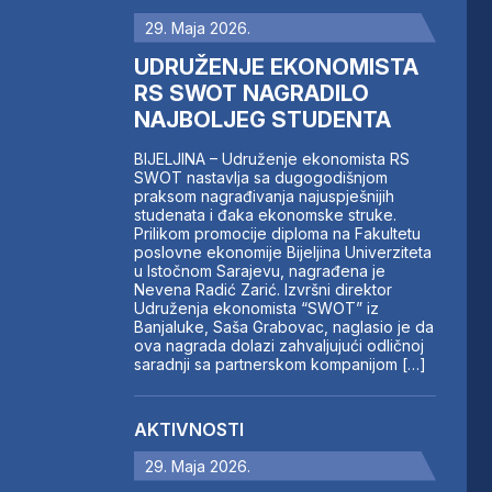
29. Maja 2026.
UDRUŽENJE EKONOMISTA
RS SWOT NAGRADILO
NAJBOLJEG STUDENTA
BIJELJINA – Udruženje ekonomista RS
SWOT nastavlja sa dugogodišnjom
praksom nagrađivanja najuspješnijih
studenata i đaka ekonomske struke.
Prilikom promocije diploma na Fakultetu
poslovne ekonomije Bijeljina Univerziteta
u Istočnom Sarajevu, nagrađena je
Nevena Radić Zarić. Izvršni direktor
Udruženja ekonomista “SWOT” iz
Banjaluke, Saša Grabovac, naglasio je da
ova nagrada dolazi zahvaljujući odličnoj
saradnji sa partnerskom kompanijom […]
AKTIVNOSTI
29. Maja 2026.