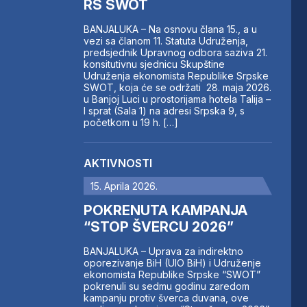
RS SWOT
BANJALUKA – Na osnovu člana 15., a u
vezi sa članom 11. Statuta Udruženja,
predsjednik Upravnog odbora saziva 21.
konsitutivnu sjednicu Skupštine
Udruženja ekonomista Republike Srpske
SWOT, koja će se održati 28. maja 2026.
u Banjoj Luci u prostorijama hotela Talija –
I sprat (Sala 1) na adresi Srpska 9, s
početkom u 19 h. […]
AKTIVNOSTI
15. Aprila 2026.
POKRENUTA KAMPANJA
“STOP ŠVERCU 2026”
BANJALUKA – Uprava za indirektno
oporezivanje BiH (UIO BiH) i Udruženje
ekonomista Republike Srpske “SWOT”
pokrenuli su sedmu godinu zaredom
kampanju protiv šverca duvana, ove