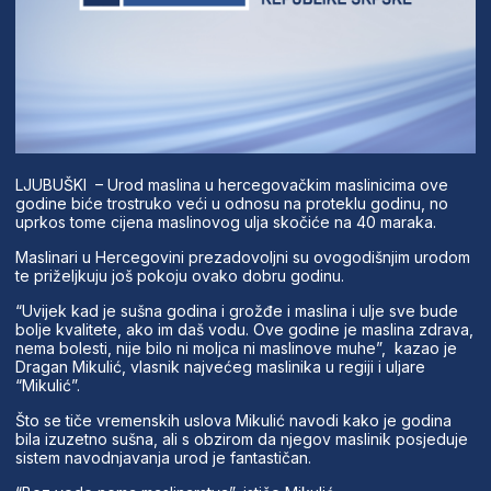
LJUBUŠKI – Urod maslina u hercegovačkim maslinicima ove
godine biće trostruko veći u odnosu na proteklu godinu, no
uprkos tome cijena maslinovog ulja skočiće na 40 maraka.
Maslinari u Hercegovini prezadovoljni su ovogodišnjim urodom
te priželjkuju još pokoju ovako dobru godinu.
“Uvijek kad je sušna godina i grožđe i maslina i ulje sve bude
bolje kvalitete, ako im daš vodu. Ove godine je maslina zdrava,
nema bolesti, nije bilo ni moljca ni maslinove muhe”, kazao je
Dragan Mikulić, vlasnik najvećeg maslinika u regiji i uljare
“Mikulić”.
Što se tiče vremenskih uslova Mikulić navodi kako je godina
bila izuzetno sušna, ali s obzirom da njegov maslinik posjeduje
sistem navodnjavanja urod je fantastičan.