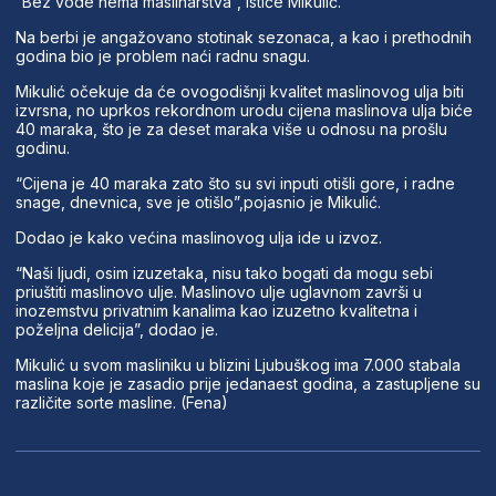
“Bez vode nema maslinarstva”, ističe Mikulić.
Na berbi je angažovano stotinak sezonaca, a kao i prethodnih
godina bio je problem naći radnu snagu.
Mikulić očekuje da će ovogodišnji kvalitet maslinovog ulja biti
izvrsna, no uprkos rekordnom urodu cijena maslinova ulja biće
40 maraka, što je za deset maraka više u odnosu na prošlu
godinu.
“Cijena je 40 maraka zato što su svi inputi otišli gore, i radne
snage, dnevnica, sve je otišlo”,pojasnio je Mikulić.
Dodao je kako većina maslinovog ulja ide u izvoz.
“Naši ljudi, osim izuzetaka, nisu tako bogati da mogu sebi
priuštiti maslinovo ulje. Maslinovo ulje uglavnom završi u
inozemstvu privatnim kanalima kao izuzetno kvalitetna i
poželjna delicija”, dodao je.
Mikulić u svom masliniku u blizini Ljubuškog ima 7.000 stabala
maslina koje je zasadio prije jedanaest godina, a zastupljene su
različite sorte masline. (Fena)