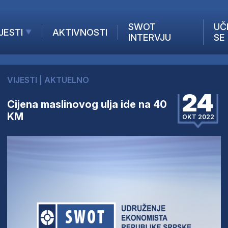
SWOT
UČ
JESTI
AKTIVNOSTI
INTERVJU
SE
AKTUELNO
ANALIZE
VIJESTI
|
AKTUELNO
KOMPANIJE
24
INANSIJE
Cijena maslinovog ulja ide na 40
KM
Z STRANIH MEDIJA
OKT 2022