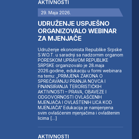
AKTIVNOSTI
29. Maja 2026.
UDRUŽENJE USPJEŠNO
ORGANIZOVALO WEBINAR
ZA MJENJAČE
Udruženje ekonomista Republike Srpske
S.W.O.T. u saradnji sa nadzornim organom
PORESKOM UPRAVOM REPUBLIKE
SRPSKE organizovalo je 28.maja
2026.godine, edukaciju u formi webinara
na temu: „PRIMJENA ZAKONA O
SPREČAVANJU PRANJA NOVCA I
FINANSIRANJA TERORISTIČKIH
AKTIVNOSTI – PRAVA, OBAVEZE I
ODGOVORNOSTI OVLAŠĆENIH
MJENJAČA I OVLAŠTENIH LICA KOD
MJENJAČA“ Edukacija je namijenjena
svim ovlašćenim mjenjačima i ovlaštenim
licima […]
AKTIVNOSTI