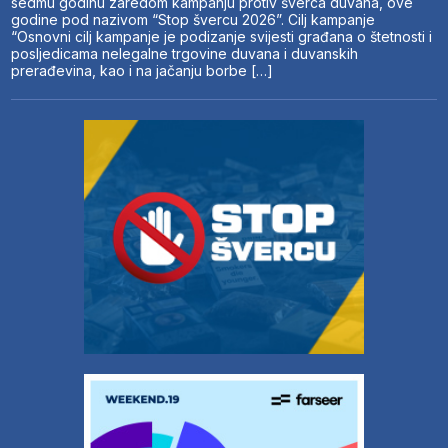
sedmu godinu zaredom kampanju protiv šverca duvana, ove
godine pod nazivom “Stop švercu 2026”. Cilj kampanje
“Osnovni cilj kampanje je podizanje svijesti građana o štetnosti i
posljedicama nelegalne trgovine duvana i duvanskih
prerađevina, kao i na jačanju borbe […]