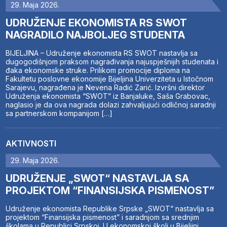
29. Maja 2026.
UDRUŽENJE EKONOMISTA RS SWOT
NAGRADILO NAJBOLJEG STUDENTA
BIJELJINA – Udruženje ekonomista RS SWOT nastavlja sa
dugogodišnjom praksom nagrađivanja najuspješnijih studenata i
đaka ekonomske struke. Prilikom promocije diploma na
Fakultetu poslovne ekonomije Bijeljina Univerziteta u Istočnom
Sarajevu, nagrađena je Nevena Radić Zarić. Izvršni direktor
Udruženja ekonomista “SWOT” iz Banjaluke, Saša Grabovac,
naglasio je da ova nagrada dolazi zahvaljujući odličnoj saradnji
sa partnerskom kompanijom […]
AKTIVNOSTI
29. Maja 2026.
UDRUŽENJE „SWOT“ NASTAVLJA SA
PROJEKTOM “FINANSIJSKA PISMENOST”
Udruženje ekonomista Republike Srpske „SWOT“ nastavlja sa
projektom “Finansijska pismenost” i saradnjom sa srednjim
školama u Republici Srpskoj. U ekonomskoj školi u Bijeljini,