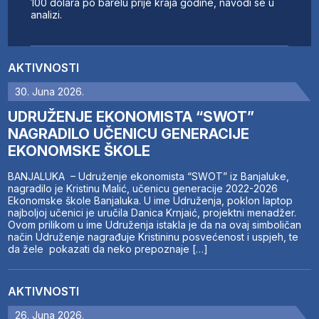
100 dolara po barelu prije kraja godine, navodi se u
analizi.
AKTIVNOSTI
30. Juna 2026.
UDRUŽENJE EKONOMISTA “SWOT”
NAGRADILO UČENICU GENERACIJE
EKONOMSKE ŠKOLE
BANJALUKA – Udruženje ekonomista “SWOT” iz Banjaluke,
nagradilo je Kristinu Malić, učenicu generacije 2022-2026
Ekonomske škole Banjaluka. U ime Udruženja, poklon laptop
najboljoj učenici je uručila Danica Krnjaić, projektni menadžer.
Ovom prilikom u ime Udruženja istakla je da na ovaj simboličan
način Udruženje nagrađuje Kristininu posvećenost i uspjeh, te
da žele pokazati da neko prepoznaje […]
AKTIVNOSTI
26. Juna 2026.