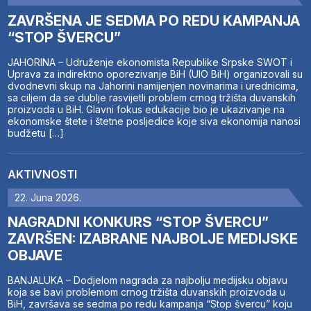
ZAVRŠENA JE SEDMA PO REDU KAMPANJA
“STOP ŠVERCU”
JAHORINA – Udruženje ekonomista Republike Srpske SWOT i
Uprava za indirektno oporezivanje BiH (UIO BiH) organizovali su
dvodnevni skup na Jahorini namijenjen novinarima i urednicima,
sa ciljem da se dublje rasvijetli problem crnog tržišta duvanskih
proizvoda u BiH. Glavni fokus edukacije bio je ukazivanje na
ekonomske štete i štetne posljedice koje siva ekonomija nanosi
budžetu […]
AKTIVNOSTI
22. Juna 2026.
NAGRADNI KONKURS “STOP ŠVERCU”
ZAVRŠEN: IZABRANE NAJBOLJE MEDIJSKE
OBJAVE
BANJALUKA – Dodjelom nagrada za najbolju medijsku objavu
koja se bavi problemom crnog tržišta duvanskih proizvoda u
BiH, završava se sedma po redu kampanja “Stop švercu” koju