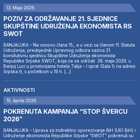
13. Maja 2026.
POZIV ZA ODRŽAVANJE 21. SJEDNICE
SKUPŠTINE UDRUŽENJA EKONOMISTA RS
SWOT
BANJALUKA – Na osnovu člana 15., a u vezi sa članom 11. Statuta
Udruženja, predsjednik Upravnog odbora saziva 21.
konsitutivnu sjednicu Skupštine Udruženja ekonomista
Republike Srpske SWOT, koja će se održati 28. maja 2026. u
Banjoj Luci u prostorijama hotela Talija – I sprat (Sala 1) na adresi
Srpska 9, s početkom u 19 h. […]
AKTIVNOSTI
15. Aprila 2026.
POKRENUTA KAMPANJA “STOP ŠVERCU
2026”
BANJALUKA – Uprava za indirektno oporezivanje BiH (UIO BiH) i
Udruženje ekonomista Republike Srpske “SWOT” pokrenuli su