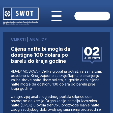
POČETNA
O NAMA
VIJESTI
|
ANALIZE
VIJESTI
02
Cijena nafte bi mogla da
AKTUELNO
dostigne 100 dolara po
ANALIZE
AUG 2023
barelu do kraja godine
KOMPANIJE
FINANSIJE
RIJAD/ MOSKVA – Velika globalna potražnja za naftom,
IZ STRANIH MEDIJA
posebno iz Kine, zajedno sa izvještajima o smanjenju
zaliha sirove nafte širom svijeta, sugeriše da bi cijene
AKTIVNOSTI
nafte mogle da dostignu 100 dolara po barelu prije
kraja godine.
SWOT INTERVJU
UČLANI SE
U najnovijoj analizi uglednog portala oilprice.com
navodi se da zemlje Organizacije zemalja izvoznica
KONTAKT
nafte (OPEK) u ovom trenutku proizvode manje nafte
zbog saudijskog dobrovoljnog smanjenja proizvodnje