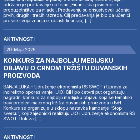
održano je predavanje na temu „Finansijska pismenost i
preduzetništvo za mlade“. Predavanju su prisustvovali učenici
prvih, drugih i trećih razreda. Cilj predavanja je bio da učenici
prošire svoja znanja iz oblasti finansija, […]
AKTIVNOSTI
29. Maja 2026.
KONKURS ZA NAJBOLJU MEDIJSKU
OBJAVU O CRNOM TRŽIŠTU DUVANSKIH
PROIZVODA
BANJA LUKA – Udruženje ekonomista RS SWOT i Uprava za
indirektno oporezivanje (UIO) BiH po četvrti put organizuju
nagradni konkurs za najbolju medijsku objavu koja se tematski
bavi problemima crnog tržišta duvanskih proizvoda u BiH.
Konkurs se organizuje u sklopu nastavka kampanje “Stop
švercu”, koji zajednički realizuju UIO i Udruženje ekonomista RS
SWOT. Rok za […]
AKTIVNOSTI