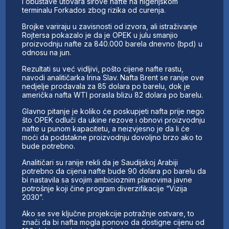
i obustave utovara sirove nafte na nigerijskom
terminalu Forkados zbog rizika od curenja.
Brojke variraju u zavisnosti od izvora, ali istraživanje
Rojtersa pokazalo je da je OPEK u julu smanjio
proizvodnju nafte za 840.000 barela dnevno (bpd) u
odnosu na jun.
Rezultati su već vidljivi, pošto cijene nafte rastu,
navodi analitičarka Irina Slav. Nafta Brent se ranije ove
nedjelje prodavala za 85 dolara po barelu, dok je
američka nafta WTI porasla blizu 82 dolara po barelu.
Glavno pitanje je koliko će poskupjeti nafta prije nego
što OPEK odluči da ukine rezove i obnovi proizvodnju
nafte u punom kapacitetu, a neizvjesno je da li će
moći da podstakne proizvodnju dovoljno brzo ako to
bude potrebno.
Analitičari su ranije rekli da je Saudijskoj Arabiji
potrebno da cijena nafte bude 90 dolara po barelu da
bi nastavila sa svojim ambicioznim planovima javne
potrošnje koji čine program diverzifikacije “Vizija
2030”.
Ako se sve ključne projekcije potražnje ostvare, to
znači da bi nafta mogla ponovo da dostigne cijenu od