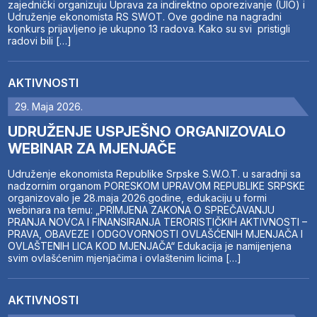
zajednički organizuju Uprava za indirektno oporezivanje (UIO) i
Udruženje ekonomista RS SWOT. Ove godine na nagradni
konkurs prijavljeno je ukupno 13 radova. Kako su svi pristigli
radovi bili […]
AKTIVNOSTI
29. Maja 2026.
UDRUŽENJE USPJEŠNO ORGANIZOVALO
WEBINAR ZA MJENJAČE
Udruženje ekonomista Republike Srpske S.W.O.T. u saradnji sa
nadzornim organom PORESKOM UPRAVOM REPUBLIKE SRPSKE
organizovalo je 28.maja 2026.godine, edukaciju u formi
webinara na temu: „PRIMJENA ZAKONA O SPREČAVANJU
PRANJA NOVCA I FINANSIRANJA TERORISTIČKIH AKTIVNOSTI –
PRAVA, OBAVEZE I ODGOVORNOSTI OVLAŠĆENIH MJENJAČA I
OVLAŠTENIH LICA KOD MJENJAČA“ Edukacija je namijenjena
svim ovlašćenim mjenjačima i ovlaštenim licima […]
AKTIVNOSTI