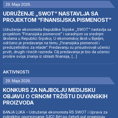
29. Maja 2026.
UDRUŽENJE „SWOT“ NASTAVLJA SA
PROJEKTOM “FINANSIJSKA PISMENOST”
Udruženje ekonomista Republike Srpske „SWOT“ nastavlja sa
projektom “Finansijska pismenost” i saradnjom sa srednjim
školama u Republici Srpskoj. U ekonomskoj školi u Bijeljini,
održano je predavanje na temu „Finansijska pismenost i
preduzetništvo za mlade“. Predavanju su prisustvovali učenici
prvih, drugih i trećih razreda. Cilj predavanja je bio da učenici
prošire svoja znanja iz oblasti finansija, […]
AKTIVNOSTI
29. Maja 2026.
KONKURS ZA NAJBOLJU MEDIJSKU
OBJAVU O CRNOM TRŽIŠTU DUVANSKIH
PROIZVODA
BANJA LUKA – Udruženje ekonomista RS SWOT i Uprava za
indirektno oporezivanje (UIO) BiH po četvrti put organizuju