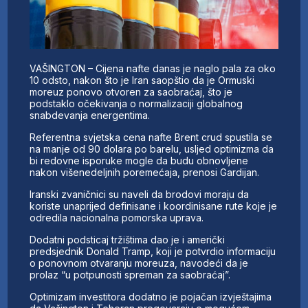
VAŠINGTON – Cijena nafte danas je naglo pala za oko
10 odsto, nakon što je Iran saopštio da je Ormuski
moreuz ponovo otvoren za saobraćaj, što je
podstaklo očekivanja o normalizaciji globalnog
snabdevanja energentima.
Referentna svjetska cena nafte Brent crud spustila se
na manje od 90 dolara po barelu, usljed optimizma da
bi redovne isporuke mogle da budu obnovljene
nakon višenedeljnih poremećaja, prenosi Gardijan.
Iranski zvaničnici su naveli da brodovi moraju da
koriste unaprijed definisane i koordinisane rute koje je
odredila nacionalna pomorska uprava.
Dodatni podsticaj tržištima dao je i američki
predsjednik Donald Tramp, koji je potvrdio informaciju
o ponovnom otvaranju moreuza, navodeći da je
prolaz “u potpunosti spreman za saobraćaj”.
Optimizam investitora dodatno je pojačan izvještajima