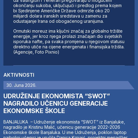
da Vašington i Teheran pregovaraju o mogućem
okončanju sukoba, uključujući i predlog prema kojem
bi Sjedinjene Američke Države odmrzle oko 20
milijardi dolara iranskih sredstava u zamenu za
odustajanje Irana od obogaćenog uranijuma.
Ormutski moreuz ima ključni značaj za globalno tržište
energije, jer kroz njega prolazi značajan dio svjetskih
isporuka nafte, pa svaka promjena u njegovom statusu
direktno utiče na cijene energenata i finansijska tržišta.
(Agencije, Foto Pixnio)
AKTIVNOSTI
30. Juna 2026.
UDRUŽENJE EKONOMISTA “SWOT”
NAGRADILO UČENICU GENERACIJE
EKONOMSKE ŠKOLE
BANJALUKA – Udruženje ekonomista “SWOT” iz Banjaluke,
nagradilo je Kristinu Malić, učenicu generacije 2022-2026
Ekonomske škole Banjaluka. U ime Udruženja, poklon laptop
najboljoj učenici je uručila Danica Krnjaić, projektni menadžer.