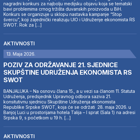
nagradni konkurs za najbolju medijsku objavu koja se tematski
bavi problemima crnog tržišta duvanskih proizvoda u BiH.
Konkurs se organizuje u sklopu nastavka kampanje “Stop
švercu”, koji zajednički realizuju UIO i Udruženje ekonomista RS
SWOT. Rok za […]
AKTIVNOSTI
13. Maja 2026.
POZIV ZA ODRŽAVANJE 21. SJEDNICE
SKUPŠTINE UDRUŽENJA EKONOMISTA RS
SWOT
BANJALUKA – Na osnovu člana 15., a u vezi sa članom 11. Statuta
Udruženja, predsjednik Upravnog odbora saziva 21.
konsitutivnu sjednicu Skupštine Udruženja ekonomista
Republike Srpske SWOT, koja će se održati 28. maja 2026. u
Banjoj Luci u prostorijama hotela Talija – I sprat (Sala 1) na adresi
Srpska 9, s početkom u 19 h. […]
AKTIVNOSTI