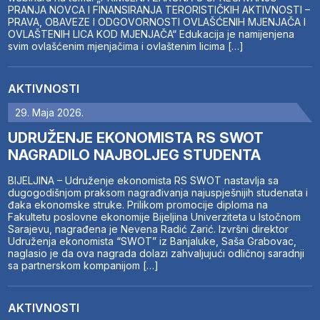
PRANJA NOVCA I FINANSIRANJA TERORISTIČKIH AKTIVNOSTI –
PRAVA, OBAVEZE I ODGOVORNOSTI OVLAŠĆENIH MJENJAČA I
OVLAŠTENIH LICA KOD MJENJAČA“ Edukacija je namijenjena
svim ovlašćenim mjenjačima i ovlaštenim licima […]
AKTIVNOSTI
29. Maja 2026.
UDRUŽENJE EKONOMISTA RS SWOT
NAGRADILO NAJBOLJEG STUDENTA
BIJELJINA – Udruženje ekonomista RS SWOT nastavlja sa
dugogodišnjom praksom nagrađivanja najuspješnijih studenata i
đaka ekonomske struke. Prilikom promocije diploma na
Fakultetu poslovne ekonomije Bijeljina Univerziteta u Istočnom
Sarajevu, nagrađena je Nevena Radić Zarić. Izvršni direktor
Udruženja ekonomista “SWOT” iz Banjaluke, Saša Grabovac,
naglasio je da ova nagrada dolazi zahvaljujući odličnoj saradnji
sa partnerskom kompanijom […]
AKTIVNOSTI