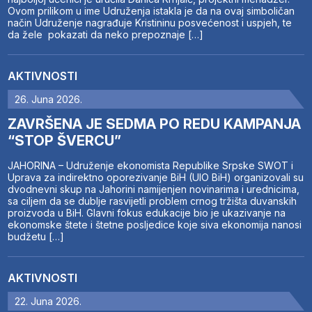
Ovom prilikom u ime Udruženja istakla je da na ovaj simboličan
način Udruženje nagrađuje Kristininu posvećenost i uspjeh, te
da žele pokazati da neko prepoznaje […]
AKTIVNOSTI
26. Juna 2026.
ZAVRŠENA JE SEDMA PO REDU KAMPANJA
“STOP ŠVERCU”
JAHORINA – Udruženje ekonomista Republike Srpske SWOT i
Uprava za indirektno oporezivanje BiH (UIO BiH) organizovali su
dvodnevni skup na Jahorini namijenjen novinarima i urednicima,
sa ciljem da se dublje rasvijetli problem crnog tržišta duvanskih
proizvoda u BiH. Glavni fokus edukacije bio je ukazivanje na
ekonomske štete i štetne posljedice koje siva ekonomija nanosi
budžetu […]
AKTIVNOSTI
22. Juna 2026.