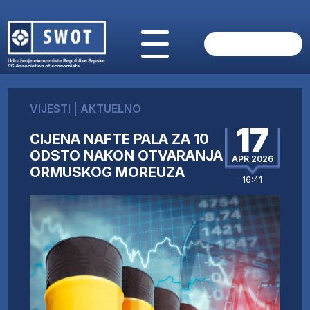
POČETNA
O NAMA
VIJESTI
|
AKTUELNO
VIJESTI
17
AKTUELNO
CIJENA NAFTE PALA ZA 10
ANALIZE
ODSTO NAKON OTVARANJA
APR 2026
ORMUSKOG MOREUZA
KOMPANIJE
16:41
FINANSIJE
IZ STRANIH MEDIJA
AKTIVNOSTI
SWOT INTERVJU
UČLANI SE
KONTAKT