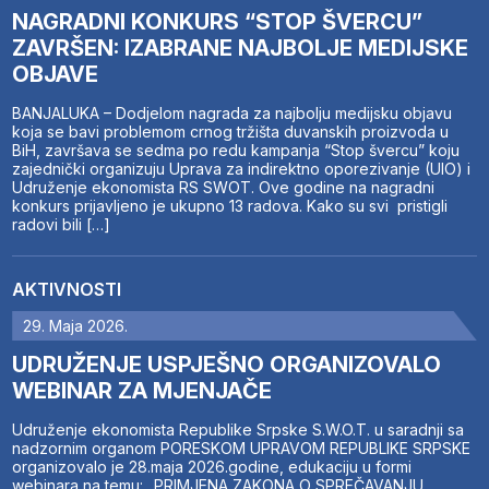
NAGRADNI KONKURS “STOP ŠVERCU”
ZAVRŠEN: IZABRANE NAJBOLJE MEDIJSKE
OBJAVE
BANJALUKA – Dodjelom nagrada za najbolju medijsku objavu
koja se bavi problemom crnog tržišta duvanskih proizvoda u
BiH, završava se sedma po redu kampanja “Stop švercu” koju
zajednički organizuju Uprava za indirektno oporezivanje (UIO) i
Udruženje ekonomista RS SWOT. Ove godine na nagradni
konkurs prijavljeno je ukupno 13 radova. Kako su svi pristigli
radovi bili […]
AKTIVNOSTI
29. Maja 2026.
UDRUŽENJE USPJEŠNO ORGANIZOVALO
WEBINAR ZA MJENJAČE
Udruženje ekonomista Republike Srpske S.W.O.T. u saradnji sa
nadzornim organom PORESKOM UPRAVOM REPUBLIKE SRPSKE
organizovalo je 28.maja 2026.godine, edukaciju u formi
webinara na temu: „PRIMJENA ZAKONA O SPREČAVANJU