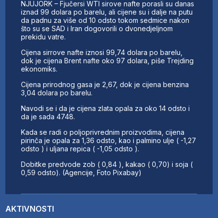
NJUJORK – Fjučersi WTI sirove nafte porasli su danas
iznad 99 dolara po barelu, ali cijene su i dalje na putu
da padnu za više od 10 odsto tokom sedmice nakon
što su se SAD i Iran dogovorili o dvonedjeljnom
prekidu vatre.
Cijena sirrove nafte iznosi 99,74 dolara po barelu,
dok je cijena Brent nafte oko 97 dolara, piše Trejding
ekonomiks.
Cijena prirodnog gasa je 2,67, dok je cijena benzina
3,04 dolara po barelu.
Navodi se i da je cijena zlata opala za oko 14 odsto i
da je sada 4748.
Kada se radi o poljoprivrednim proizvodima, cijena
pirinča je opala za 1,36 odsto, kao i palmino ulje ( -1,27
odsto ) i uljana repica ( -1,05 odsto ).
Dobitke predvode zob ( 0,84 ), kakao ( 0,70) i soja (
0,59 odsto). (Agencije, Foto Pixabay)
AKTIVNOSTI