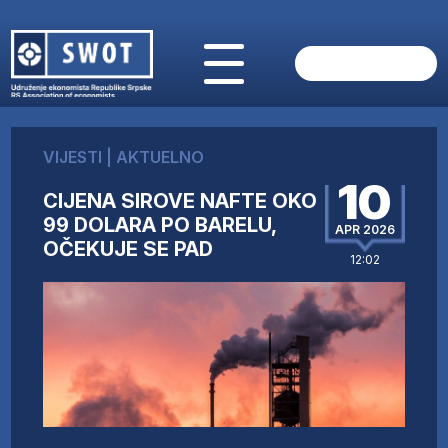
POČETNA
O NAMA
VIJESTI
|
AKTUELNO
VIJESTI
10
AKTUELNO
CIJENA SIROVE NAFTE OKO
ANALIZE
99 DOLARA PO BARELU,
APR 2026
OČEKUJE SE PAD
KOMPANIJE
12:02
FINANSIJE
IZ STRANIH MEDIJA
AKTIVNOSTI
SWOT INTERVJU
UČLANI SE
KONTAKT