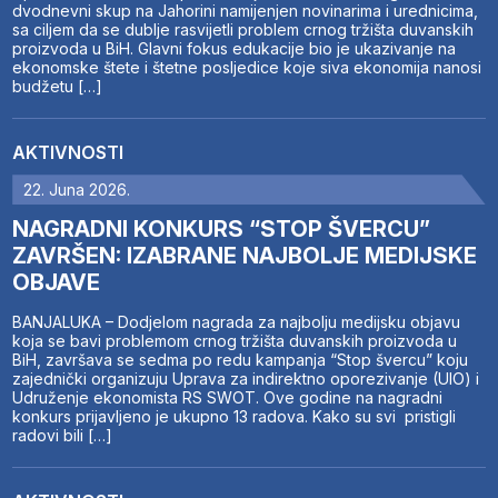
dvodnevni skup na Jahorini namijenjen novinarima i urednicima,
sa ciljem da se dublje rasvijetli problem crnog tržišta duvanskih
proizvoda u BiH. Glavni fokus edukacije bio je ukazivanje na
ekonomske štete i štetne posljedice koje siva ekonomija nanosi
budžetu […]
AKTIVNOSTI
22. Juna 2026.
NAGRADNI KONKURS “STOP ŠVERCU”
ZAVRŠEN: IZABRANE NAJBOLJE MEDIJSKE
OBJAVE
BANJALUKA – Dodjelom nagrada za najbolju medijsku objavu
koja se bavi problemom crnog tržišta duvanskih proizvoda u
BiH, završava se sedma po redu kampanja “Stop švercu” koju
zajednički organizuju Uprava za indirektno oporezivanje (UIO) i
Udruženje ekonomista RS SWOT. Ove godine na nagradni
konkurs prijavljeno je ukupno 13 radova. Kako su svi pristigli
radovi bili […]