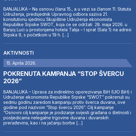
BANJALUKA – Na osnovu člana 15., a u vezi sa članom 11. Statuta
Udruženja, predsjednik Upravnog odbora saziva 21.
konsitutivnu sjednicu Skupštine Udruženja ekonomista
Republike Srpske SWOT, koja će se održati 28. maja 2026. u
Banjoj Luci u prostorijama hotela Talija – I sprat (Sala 1) na adresi
Srpska 9, s početkom u 19 h. […]
AKTIVNOSTI
15. Aprila 2026.
POKRENUTA KAMPANJA “STOP ŠVERCU
2026”
BANJALUKA – Uprava za indirektno oporezivanje BiH (UIO BiH) i
Udruženje ekonomista Republike Srpske “SWOT” pokrenuli su
sedmu godinu zaredom kampanju protiv šverca duvana, ove
godine pod nazivom “Stop švercu 2026”. Cilj kampanje
“Osnovni cilj kampanje je podizanje svijesti građana o štetnosti i
posljedicama nelegalne trgovine duvana i duvanskih
prerađevina, kao i na jačanju borbe […]