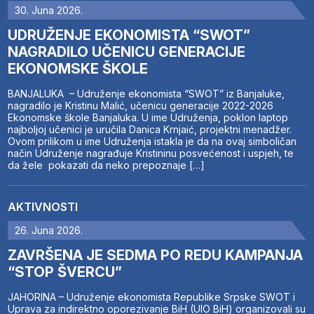
30. Juna 2026.
UDRUŽENJE EKONOMISTA “SWOT”
NAGRADILO UČENICU GENERACIJE
EKONOMSKE ŠKOLE
BANJALUKA – Udruženje ekonomista “SWOT” iz Banjaluke,
nagradilo je Kristinu Malić, učenicu generacije 2022-2026
Ekonomske škole Banjaluka. U ime Udruženja, poklon laptop
najboljoj učenici je uručila Danica Krnjaić, projektni menadžer.
Ovom prilikom u ime Udruženja istakla je da na ovaj simboličan
način Udruženje nagrađuje Kristininu posvećenost i uspjeh, te
da žele pokazati da neko prepoznaje […]
AKTIVNOSTI
26. Juna 2026.
ZAVRŠENA JE SEDMA PO REDU KAMPANJA
“STOP ŠVERCU”
JAHORINA – Udruženje ekonomista Republike Srpske SWOT i
Uprava za indirektno oporezivanje BiH (UIO BiH) organizovali su