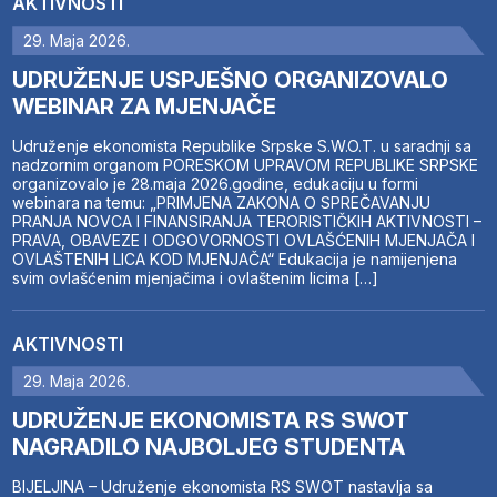
AKTIVNOSTI
29. Maja 2026.
UDRUŽENJE USPJEŠNO ORGANIZOVALO
WEBINAR ZA MJENJAČE
Udruženje ekonomista Republike Srpske S.W.O.T. u saradnji sa
nadzornim organom PORESKOM UPRAVOM REPUBLIKE SRPSKE
organizovalo je 28.maja 2026.godine, edukaciju u formi
webinara na temu: „PRIMJENA ZAKONA O SPREČAVANJU
PRANJA NOVCA I FINANSIRANJA TERORISTIČKIH AKTIVNOSTI –
PRAVA, OBAVEZE I ODGOVORNOSTI OVLAŠĆENIH MJENJAČA I
OVLAŠTENIH LICA KOD MJENJAČA“ Edukacija je namijenjena
svim ovlašćenim mjenjačima i ovlaštenim licima […]
AKTIVNOSTI
29. Maja 2026.
UDRUŽENJE EKONOMISTA RS SWOT
NAGRADILO NAJBOLJEG STUDENTA
BIJELJINA – Udruženje ekonomista RS SWOT nastavlja sa