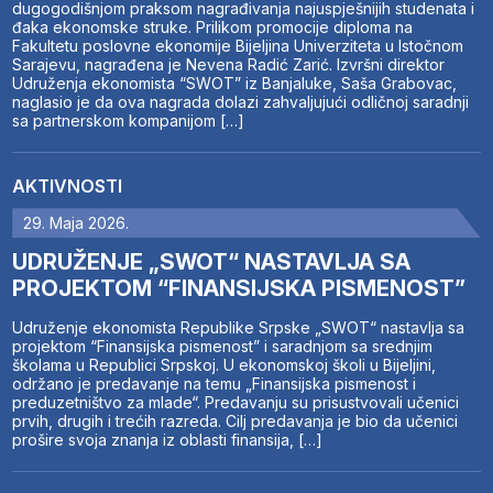
dugogodišnjom praksom nagrađivanja najuspješnijih studenata i
đaka ekonomske struke. Prilikom promocije diploma na
Fakultetu poslovne ekonomije Bijeljina Univerziteta u Istočnom
Sarajevu, nagrađena je Nevena Radić Zarić. Izvršni direktor
Udruženja ekonomista “SWOT” iz Banjaluke, Saša Grabovac,
naglasio je da ova nagrada dolazi zahvaljujući odličnoj saradnji
sa partnerskom kompanijom […]
AKTIVNOSTI
29. Maja 2026.
UDRUŽENJE „SWOT“ NASTAVLJA SA
PROJEKTOM “FINANSIJSKA PISMENOST”
Udruženje ekonomista Republike Srpske „SWOT“ nastavlja sa
projektom “Finansijska pismenost” i saradnjom sa srednjim
školama u Republici Srpskoj. U ekonomskoj školi u Bijeljini,
održano je predavanje na temu „Finansijska pismenost i
preduzetništvo za mlade“. Predavanju su prisustvovali učenici
prvih, drugih i trećih razreda. Cilj predavanja je bio da učenici
prošire svoja znanja iz oblasti finansija, […]