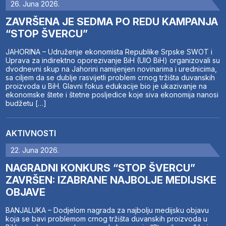
26. Juna 2026.
ZAVRŠENA JE SEDMA PO REDU KAMPANJA
“STOP ŠVERCU”
JAHORINA – Udruženje ekonomista Republike Srpske SWOT i
Uprava za indirektno oporezivanje BiH (UIO BiH) organizovali su
dvodnevni skup na Jahorini namijenjen novinarima i urednicima,
sa ciljem da se dublje rasvijetli problem crnog tržišta duvanskih
proizvoda u BiH. Glavni fokus edukacije bio je ukazivanje na
ekonomske štete i štetne posljedice koje siva ekonomija nanosi
budžetu […]
AKTIVNOSTI
22. Juna 2026.
NAGRADNI KONKURS “STOP ŠVERCU”
ZAVRŠEN: IZABRANE NAJBOLJE MEDIJSKE
OBJAVE
BANJALUKA – Dodjelom nagrada za najbolju medijsku objavu
koja se bavi problemom crnog tržišta duvanskih proizvoda u