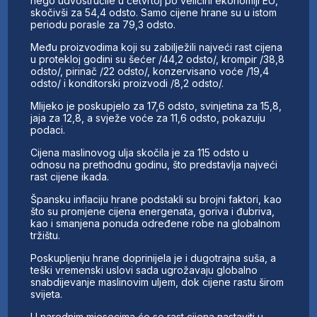
nego udvostručile u četvrtoj po veličini ekonomiji EU,
skočivši za 54,4 odsto. Samo cijene hrane su u istom
periodu porasle za 79,3 odsto.
Među proizvodima koji su zabilježili najveći rast cijena
u protekloj godini su šećer /44,2 odsto/, krompir /38,8
odsto/, pirinač /22 odsto/, konzervisano voće /19,4
odsto/ i konditorski proizvodi /8,2 odsto/.
Mlijeko je poskupjelo za 17,6 odsto, svinjetina za 15,8,
jaja za 12,8, a svježe voće za 11,6 odsto, pokazuju
podaci.
Cijena maslinovog ulja skočila je za 115 odsto u
odnosu na prethodnu godinu, što predstavlja najveći
rast cijene ikada.
Špansku inflaciju hrane podstakli su brojni faktori, kao
što su promjene cijena energenata, goriva i đubriva,
kao i smanjena ponuda određene robe na globalnom
tržištu.
Poskupljenju hrane doprinijela je i dugotrajna suša, a
teški vremenski uslovi sada ugrožavaju globalno
snabdijevanje maslinovim uljem, dok cijene rastu širom
svijeta.
U narednim mjesecima će se rast cijena nastaviti u