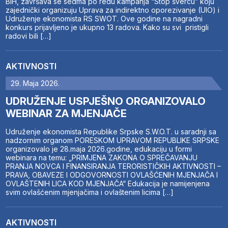
BiH, završava se sedma po redu kampanja “Stop švercu” koju
zajednički organizuju Uprava za indirektno oporezivanje (UIO) i
Udruženje ekonomista RS SWOT. Ove godine na nagradni
konkurs prijavljeno je ukupno 13 radova. Kako su svi pristigli
radovi bili […]
AKTIVNOSTI
29. Maja 2026.
UDRUŽENJE USPJEŠNO ORGANIZOVALO
WEBINAR ZA MJENJAČE
Udruženje ekonomista Republike Srpske S.W.O.T. u saradnji sa
nadzornim organom PORESKOM UPRAVOM REPUBLIKE SRPSKE
organizovalo je 28.maja 2026.godine, edukaciju u formi
webinara na temu: „PRIMJENA ZAKONA O SPREČAVANJU
PRANJA NOVCA I FINANSIRANJA TERORISTIČKIH AKTIVNOSTI –
PRAVA, OBAVEZE I ODGOVORNOSTI OVLAŠĆENIH MJENJAČA I
OVLAŠTENIH LICA KOD MJENJAČA“ Edukacija je namijenjena
svim ovlašćenim mjenjačima i ovlaštenim licima […]
AKTIVNOSTI