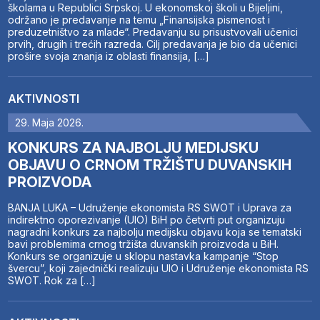
školama u Republici Srpskoj. U ekonomskoj školi u Bijeljini,
održano je predavanje na temu „Finansijska pismenost i
preduzetništvo za mlade“. Predavanju su prisustvovali učenici
prvih, drugih i trećih razreda. Cilj predavanja je bio da učenici
prošire svoja znanja iz oblasti finansija, […]
AKTIVNOSTI
29. Maja 2026.
KONKURS ZA NAJBOLJU MEDIJSKU
OBJAVU O CRNOM TRŽIŠTU DUVANSKIH
PROIZVODA
BANJA LUKA – Udruženje ekonomista RS SWOT i Uprava za
indirektno oporezivanje (UIO) BiH po četvrti put organizuju
nagradni konkurs za najbolju medijsku objavu koja se tematski
bavi problemima crnog tržišta duvanskih proizvoda u BiH.
Konkurs se organizuje u sklopu nastavka kampanje “Stop
švercu”, koji zajednički realizuju UIO i Udruženje ekonomista RS
SWOT. Rok za […]