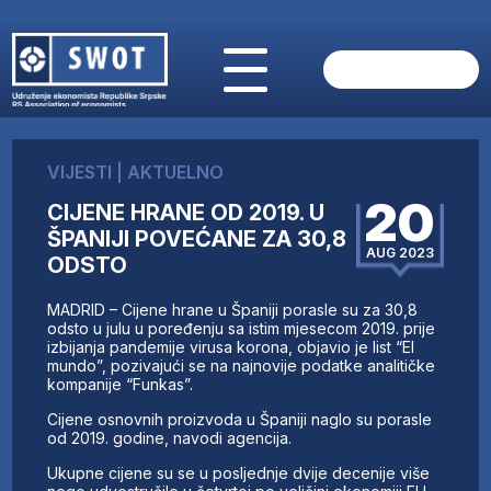
POČETNA
O NAMA
VIJESTI
|
AKTUELNO
VIJESTI
20
CIJENE HRANE OD 2019. U
AKTUELNO
ŠPANIJI POVEĆANE ZA 30,8
ANALIZE
AUG 2023
ODSTO
KOMPANIJE
FINANSIJE
MADRID – Cijene hrane u Španiji porasle su za 30,8
IZ STRANIH MEDIJA
odsto u julu u poređenju sa istim mjesecom 2019. prije
izbijanja pandemije virusa korona, objavio je list “El
AKTIVNOSTI
mundo”, pozivajući se na najnovije podatke analitičke
kompanije “Funkas”.
SWOT INTERVJU
UČLANI SE
Cijene osnovnih proizvoda u Španiji naglo su porasle
od 2019. godine, navodi agencija.
KONTAKT
Ukupne cijene su se u posljednje dvije decenije više