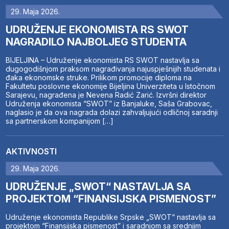
29. Maja 2026.
UDRUŽENJE EKONOMISTA RS SWOT
NAGRADILO NAJBOLJEG STUDENTA
BIJELJINA – Udruženje ekonomista RS SWOT nastavlja sa
dugogodišnjom praksom nagrađivanja najuspješnijih studenata i
đaka ekonomske struke. Prilikom promocije diploma na
Fakultetu poslovne ekonomije Bijeljina Univerziteta u Istočnom
Sarajevu, nagrađena je Nevena Radić Zarić. Izvršni direktor
Udruženja ekonomista “SWOT” iz Banjaluke, Saša Grabovac,
naglasio je da ova nagrada dolazi zahvaljujući odličnoj saradnji
sa partnerskom kompanijom […]
AKTIVNOSTI
29. Maja 2026.
UDRUŽENJE „SWOT“ NASTAVLJA SA
PROJEKTOM “FINANSIJSKA PISMENOST”
Udruženje ekonomista Republike Srpske „SWOT“ nastavlja sa
projektom “Finansijska pismenost” i saradnjom sa srednjim