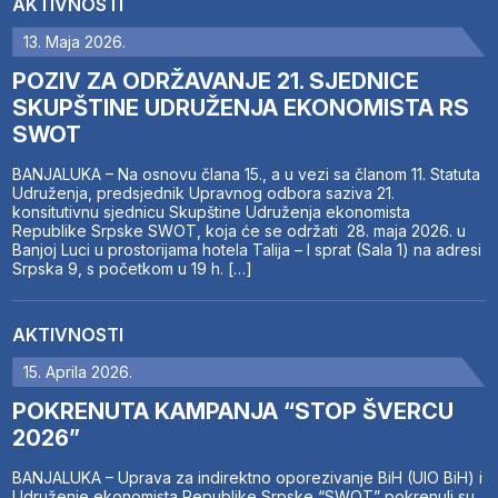
AKTIVNOSTI
13. Maja 2026.
POZIV ZA ODRŽAVANJE 21. SJEDNICE
SKUPŠTINE UDRUŽENJA EKONOMISTA RS
SWOT
BANJALUKA – Na osnovu člana 15., a u vezi sa članom 11. Statuta
Udruženja, predsjednik Upravnog odbora saziva 21.
konsitutivnu sjednicu Skupštine Udruženja ekonomista
Republike Srpske SWOT, koja će se održati 28. maja 2026. u
Banjoj Luci u prostorijama hotela Talija – I sprat (Sala 1) na adresi
Srpska 9, s početkom u 19 h. […]
AKTIVNOSTI
15. Aprila 2026.
POKRENUTA KAMPANJA “STOP ŠVERCU
2026”
BANJALUKA – Uprava za indirektno oporezivanje BiH (UIO BiH) i
Udruženje ekonomista Republike Srpske “SWOT” pokrenuli su