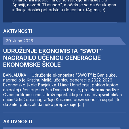
Španiji, navodi “El mundo”, a očekuje se da će ukupna
inflacija dostići pet odsto u decembru. (Agencije)
AKTIVNOSTI
30. Juna 2026.
UDRUŽENJE EKONOMISTA “SWOT”
NAGRADILO UČENICU GENERACIJE
EKONOMSKE ŠKOLE
BANJALUKA – Udruženje ekonomista “SWOT” iz Banjaluke,
nagradilo je Kristinu Malić, učenicu generacije 2022-2026
Ekonomske škole Banjaluka. U ime Udruženja, poklon laptop
najboljoj učenici je uručila Danica Krnjaić, projektni menadžer.
Ovom prilikom u ime Udruženja istakla je da na ovaj simboličan
način Udruženje nagrađuje Kristininu posvećenost i uspjeh, te
da žele pokazati da neko prepoznaje […]
AKTIVNOSTI