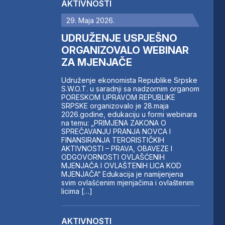
AKTIVNOSTI
29. Maja 2026.
UDRUŽENJE USPJEŠNO
ORGANIZOVALO WEBINAR
ZA MJENJAČE
Udruženje ekonomista Republike Srpske
S.W.O.T. u saradnji sa nadzornim organom
PORESKOM UPRAVOM REPUBLIKE
SRPSKE organizovalo je 28.maja
2026.godine, edukaciju u formi webinara
na temu: „PRIMJENA ZAKONA O
SPREČAVANJU PRANJA NOVCA I
FINANSIRANJA TERORISTIČKIH
AKTIVNOSTI – PRAVA, OBAVEZE I
ODGOVORNOSTI OVLAŠĆENIH
MJENJAČA I OVLAŠTENIH LICA KOD
MJENJAČA“ Edukacija je namijenjena
svim ovlašćenim mjenjačima i ovlaštenim
licima […]
AKTIVNOSTI