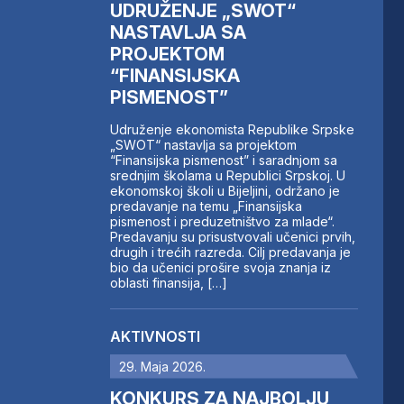
UDRUŽENJE „SWOT“
NASTAVLJA SA
PROJEKTOM
“FINANSIJSKA
PISMENOST”
Udruženje ekonomista Republike Srpske
„SWOT“ nastavlja sa projektom
“Finansijska pismenost” i saradnjom sa
srednjim školama u Republici Srpskoj. U
ekonomskoj školi u Bijeljini, održano je
predavanje na temu „Finansijska
pismenost i preduzetništvo za mlade“.
Predavanju su prisustvovali učenici prvih,
drugih i trećih razreda. Cilj predavanja je
bio da učenici prošire svoja znanja iz
oblasti finansija, […]
AKTIVNOSTI
29. Maja 2026.
KONKURS ZA NAJBOLJU