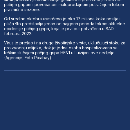
ptičijim gripom i povećanom maloprodajnom potražnjom tokom
praznične sezone.
Od sredine oktobra usmrćeno je oko 17 miliona koka nosilja i
pilića što predstavlja jedan od najgorih perioda tokom aktuelne
epidemije ptičijeg gripa, koja je prvi put potvrđena u SAD
februara 2022.
Virus je prešao i na druge životinjske vrste, uključujući stoku za
proizvodnju mlijeka, dok je jedna osoba hospitalizovana sa
teškim slučajem ptičjeg gripa H5N1 u Luizijani ove nedjelje.
(Agencije, Foto Pixabay)