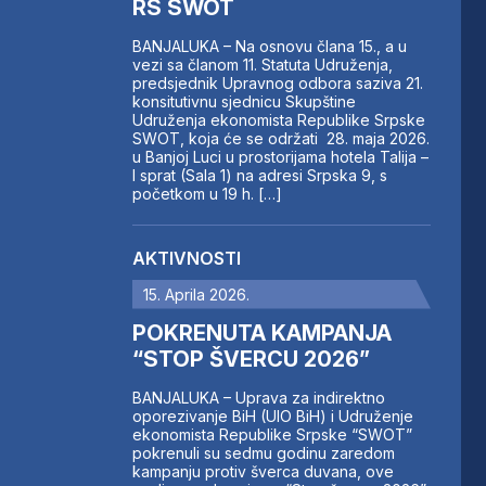
RS SWOT
BANJALUKA – Na osnovu člana 15., a u
vezi sa članom 11. Statuta Udruženja,
predsjednik Upravnog odbora saziva 21.
konsitutivnu sjednicu Skupštine
Udruženja ekonomista Republike Srpske
SWOT, koja će se održati 28. maja 2026.
u Banjoj Luci u prostorijama hotela Talija –
I sprat (Sala 1) na adresi Srpska 9, s
početkom u 19 h. […]
AKTIVNOSTI
15. Aprila 2026.
POKRENUTA KAMPANJA
“STOP ŠVERCU 2026”
BANJALUKA – Uprava za indirektno
oporezivanje BiH (UIO BiH) i Udruženje
ekonomista Republike Srpske “SWOT”
pokrenuli su sedmu godinu zaredom
kampanju protiv šverca duvana, ove