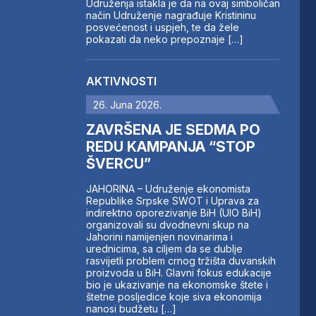
Udruženja istakla je da na ovaj simboličan
način Udruženje nagrađuje Kristininu
posvećenost i uspjeh, te da žele
pokazati da neko prepoznaje […]
AKTIVNOSTI
26. Juna 2026.
ZAVRŠENA JE SEDMA PO
REDU KAMPANJA “STOP
ŠVERCU”
JAHORINA – Udruženje ekonomista
Republike Srpske SWOT i Uprava za
indirektno oporezivanje BiH (UIO BiH)
organizovali su dvodnevni skup na
Jahorini namijenjen novinarima i
urednicima, sa ciljem da se dublje
rasvijetli problem crnog tržišta duvanskih
proizvoda u BiH. Glavni fokus edukacije
bio je ukazivanje na ekonomske štete i
štetne posljedice koje siva ekonomija
nanosi budžetu […]