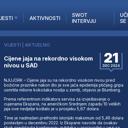
SWOT
UČ
JESTI
AKTIVNOSTI
INTERVJU
SE
AKTUELNO
ANALIZE
VIJESTI
|
AKTUELNO
KOMPANIJE
21
INANSIJE
Cijene jaja na rekordno visokom
nivou u SAD
Z STRANIH MEDIJA
DEC 2024
NJUJORK – Cijene jaja su na rekordno visokom nivou pred
božićne praznike nakon što je sve jača epidemija ptičijeg gripa
usmrtila milione kokošaka nosilja u zemlji, objavio je Blumberg.
Prema referentnom indikatora servisa za izvještavanje o
cujenama Ekspana, na američkom Srednjem zapadu 10 velikih
jaja ove nedjelje koštalo je u prosjeku 5,67 dolara.
Time je nadmašen prethodni istorijski maksimum od 5,46 dolara
postavljen u decembru 2022. Iz Ekspane navode da ovakav
skok predstavlja kombinaciju gubitaka u proizvodnji u vezi sa