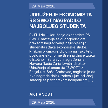
29. Maja 2026.
UDRUŽENJE EKONOMISTA
RS SWOT NAGRADILO
NAJBOLJEG STUDENTA
BIJELJINA – Udruženje ekonomista RS
SWOT nastavlja sa dugogodišnjom
praksom nagrađivanja najuspješnijih
studenata i đaka ekonomske struke.
Prilikom promocije diploma na Fakultetu
poslovne ekonomije Bijeljina Univerziteta
u Istočnom Sarajevu, nagrađena je
Nevena Radić Zarić. Izvršni direktor
Udruženja ekonomista “SWOT” iz
Banjaluke, Saša Grabovac, naglasio je da
ova nagrada dolazi zahvaljujući odličnoj
saradnji sa partnerskom kompanijom […]
AKTIVNOSTI
29. Maja 2026.