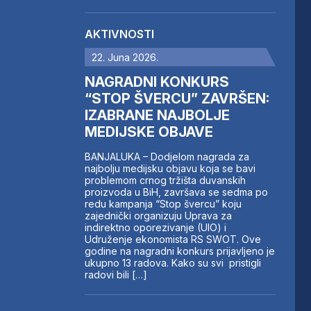
AKTIVNOSTI
22. Juna 2026.
NAGRADNI KONKURS
“STOP ŠVERCU” ZAVRŠEN:
IZABRANE NAJBOLJE
MEDIJSKE OBJAVE
BANJALUKA – Dodjelom nagrada za
najbolju medijsku objavu koja se bavi
problemom crnog tržišta duvanskih
proizvoda u BiH, završava se sedma po
redu kampanja “Stop švercu” koju
zajednički organizuju Uprava za
indirektno oporezivanje (UIO) i
Udruženje ekonomista RS SWOT. Ove
godine na nagradni konkurs prijavljeno je
ukupno 13 radova. Kako su svi pristigli
radovi bili […]