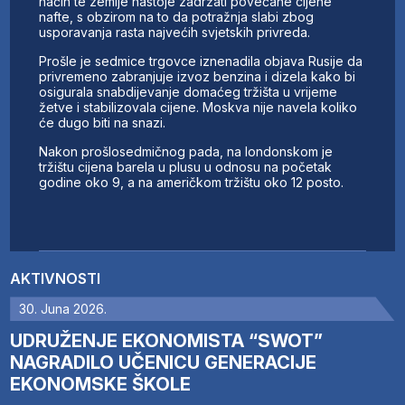
način te zemlje nastoje zadržati povećane cijene
nafte, s obzirom na to da potražnja slabi zbog
usporavanja rasta najvećih svjetskih privreda.
Prošle je sedmice trgovce iznenadila objava Rusije da
privremeno zabranjuje izvoz benzina i dizela kako bi
osigurala snabdijevanje domaćeg tržišta u vrijeme
žetve i stabilizovala cijene. Moskva nije navela koliko
će dugo biti na snazi.
Nakon prošlosedmičnog pada, na londonskom je
tržištu cijena barela u plusu u odnosu na početak
godine oko 9, a na američkom tržištu oko 12 posto.
AKTIVNOSTI
30. Juna 2026.
UDRUŽENJE EKONOMISTA “SWOT”
NAGRADILO UČENICU GENERACIJE
EKONOMSKE ŠKOLE