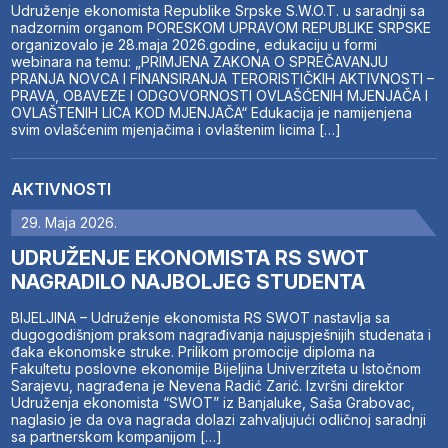
Udruženje ekonomista Republike Srpske S.W.O.T. u saradnji sa
nadzornim organom PORESKOM UPRAVOM REPUBLIKE SRPSKE
organizovalo je 28.maja 2026.godine, edukaciju u formi
webinara na temu: „PRIMJENA ZAKONA O SPREČAVANJU
PRANJA NOVCA I FINANSIRANJA TERORISTIČKIH AKTIVNOSTI –
PRAVA, OBAVEZE I ODGOVORNOSTI OVLAŠĆENIH MJENJAČA I
OVLAŠTENIH LICA KOD MJENJAČA“ Edukacija je namijenjena
svim ovlašćenim mjenjačima i ovlaštenim licima […]
AKTIVNOSTI
29. Maja 2026.
UDRUŽENJE EKONOMISTA RS SWOT
NAGRADILO NAJBOLJEG STUDENTA
BIJELJINA – Udruženje ekonomista RS SWOT nastavlja sa
dugogodišnjom praksom nagrađivanja najuspješnijih studenata i
đaka ekonomske struke. Prilikom promocije diploma na
Fakultetu poslovne ekonomije Bijeljina Univerziteta u Istočnom
Sarajevu, nagrađena je Nevena Radić Zarić. Izvršni direktor
Udruženja ekonomista “SWOT” iz Banjaluke, Saša Grabovac,
naglasio je da ova nagrada dolazi zahvaljujući odličnoj saradnji
sa partnerskom kompanijom […]