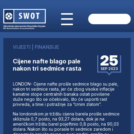
POČETNA
O NAMA
VIJESTI
|
FINANSIJE
VIJESTI
25
AKTUELNO
Cijene nafte blago pale
ANALIZE
nakon tri sedmice rasta
SEP 2023
KOMPANIJE
FINANSIJE
LONDON- Cijene nafte prošle sedmice blago su pale,
IZ STRANIH MEDIJA
nakon tri sedmice rasta, jer će zbog visoke inflacije
kamatne stope centralnih banaka ostati povišene
AKTIVNOSTI
duže nego što se očekivalo, što će usporiti rast
privreda, a time i potražnje za “crnim zlatom”.
SWOT INTERVJU
UČLANI SE
Na londonskom je tržištu cijena barela prošle sedmice
skliznula 0,7 posto, na 93,27 dolara, dok je na
KONTAKT
američkom tržištu barel pojeftinio 0,8 posto, na 90,03
dolara. Nakon što su porasle tri sedmice zaredom i