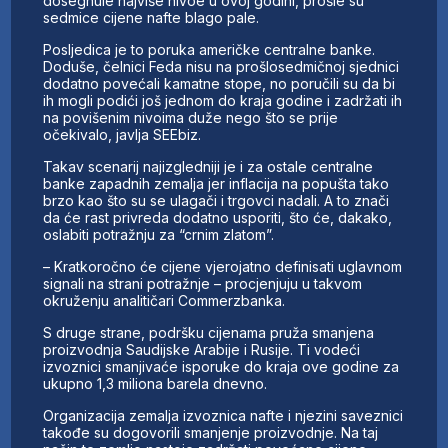
dosegnule najviše nivoe u ovoj godini, prošle su
sedmice cijene nafte blago pale.
Posljedica je to poruka američke centralne banke.
Doduše, čelnici Feda nisu na prošlosedmičnoj sjednici
dodatno povećali kamatne stope, no poručili su da bi
ih mogli podići još jednom do kraja godine i zadržati ih
na povišenim nivoima duže nego što se prije
očekivalo, javlja SEEbiz.
Takav scenarij najizgledniji je i za ostale centralne
banke zapadnih zemalja jer inflacija na popušta tako
brzo kao što su se ulagači i trgovci nadali. A to znači
da će rast privreda dodatno usporiti, što će, dakako,
oslabiti potražnju za “crnim zlatom”.
– Kratkoročno će cijene vjerojatno definisati uglavnom
signali na strani potražnje – procjenjuju u takvom
okruženju analitičari Commerzbanka.
S druge strane, podršku cijenama pruža smanjena
proizvodnja Saudijske Arabije i Rusije. Ti vodeći
izvoznici smanjivaće isporuke do kraja ove godine za
ukupno 1,3 miliona barela dnevno.
Organizacija zemalja izvoznica nafte i njezini saveznici
takođe su dogovorili smanjenje proizvodnje. Na taj