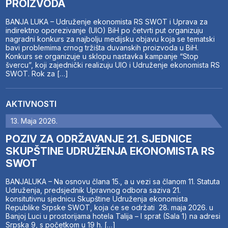
PROIZVODA
BANJA LUKA – Udruženje ekonomista RS SWOT i Uprava za
indirektno oporezivanje (UIO) BiH po četvrti put organizuju
nagradni konkurs za najbolju medijsku objavu koja se tematski
bavi problemima crnog tržišta duvanskih proizvoda u BiH.
Konkurs se organizuje u sklopu nastavka kampanje “Stop
švercu”, koji zajednički realizuju UIO i Udruženje ekonomista RS
SWOT. Rok za […]
AKTIVNOSTI
13. Maja 2026.
POZIV ZA ODRŽAVANJE 21. SJEDNICE
SKUPŠTINE UDRUŽENJA EKONOMISTA RS
SWOT
BANJALUKA – Na osnovu člana 15., a u vezi sa članom 11. Statuta
Udruženja, predsjednik Upravnog odbora saziva 21.
konsitutivnu sjednicu Skupštine Udruženja ekonomista
Republike Srpske SWOT, koja će se održati 28. maja 2026. u
Banjoj Luci u prostorijama hotela Talija – I sprat (Sala 1) na adresi
Srpska 9, s početkom u 19 h. […]