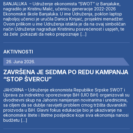
BANJALUKA – Udruženje ekonomista “SWOT” iz Banjaluke,
nagradilo je Kristinu Malić, učenicu generacije 2022-2026
Ekonomske škole Banjaluka. U ime Udruženja, poklon laptop
najboljoj učenici je uručila Danica Krnjaić, projektni menadžer.
Ovom prilikom u ime Udruženja istakla je da na ovaj simboličan
način Udruženje nagrađuje Kristininu posvećenost i uspjeh, te
da žele pokazati da neko prepoznaje […]
AKTIVNOSTI
26. Juna 2026.
ZAVRŠENA JE SEDMA PO REDU KAMPANJA
“STOP ŠVERCU”
JAHORINA – Udruženje ekonomista Republike Srpske SWOT i
Uprava za indirektno oporezivanje BiH (UIO BiH) organizovali su
dvodnevni skup na Jahorini namijenjen novinarima i urednicima,
sa ciljem da se dublje rasvijetli problem crnog tržišta duvanskih
proizvoda u BiH. Glavni fokus edukacije bio je ukazivanje na
ekonomske štete i štetne posljedice koje siva ekonomija nanosi
budžetu […]