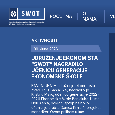
O
POČETNA
VI
NAMA
POČETNA
O NAMA
AKTIVNOSTI
VIJESTI
30. Juna 2026.
AKTUELNO
F
ANALIZE
UDRUŽENJE EKONOMISTA
I
KOMPANIJE
“SWOT” NAGRADILO
UČENICU GENERACIJE
FINANSIJE
EKONOMSKE ŠKOLE
IZ STRANIH MEDIJA
AKTIVNOSTI
BANJALUKA – Udruženje ekonomista
“SWOT” iz Banjaluke, nagradilo je
SWOT INTERVJU
Kristinu Malić, učenicu generacije 2022-
UČLANI SE
2026 Ekonomske škole Banjaluka. U ime
Udruženja, poklon laptop najboljoj
KONTAKT
učenici je uručila Danica Krnjaić, projektni
menadžer. Ovom prilikom u ime