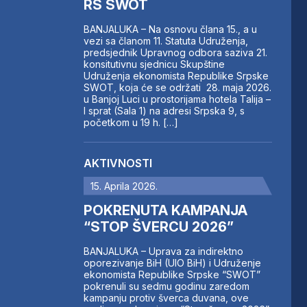
RS SWOT
BANJALUKA – Na osnovu člana 15., a u
vezi sa članom 11. Statuta Udruženja,
predsjednik Upravnog odbora saziva 21.
konsitutivnu sjednicu Skupštine
Udruženja ekonomista Republike Srpske
SWOT, koja će se održati 28. maja 2026.
u Banjoj Luci u prostorijama hotela Talija –
I sprat (Sala 1) na adresi Srpska 9, s
početkom u 19 h. […]
AKTIVNOSTI
15. Aprila 2026.
POKRENUTA KAMPANJA
“STOP ŠVERCU 2026”
BANJALUKA – Uprava za indirektno
oporezivanje BiH (UIO BiH) i Udruženje
ekonomista Republike Srpske “SWOT”
pokrenuli su sedmu godinu zaredom
kampanju protiv šverca duvana, ove