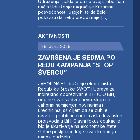
Udruženja istakla je da na ovaj simboličan
način Udruženje nagrađuje Kristininu
posvećenost i uspjeh, te da žele
pokazati da neko prepoznaje […]
AKTIVNOSTI
26. Juna 2026.
ZAVRŠENA JE SEDMA PO
REDU KAMPANJA “STOP
ŠVERCU”
JAHORINA – Udruženje ekonomista
Republike Srpske SWOT i Uprava za
indirektno oporezivanje BiH (UIO BiH)
organizovali su dvodnevni skup na
Jahorini namijenjen novinarima i
urednicima, sa ciljem da se dublje
rasvijetli problem crnog tržišta duvanskih
proizvoda u BiH. Glavni fokus edukacije
bio je ukazivanje na ekonomske štete i
štetne posljedice koje siva ekonomija
nanosi budžetu […]