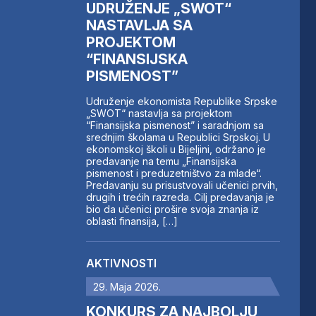
UDRUŽENJE „SWOT“
NASTAVLJA SA
PROJEKTOM
“FINANSIJSKA
PISMENOST”
Udruženje ekonomista Republike Srpske
„SWOT“ nastavlja sa projektom
“Finansijska pismenost” i saradnjom sa
srednjim školama u Republici Srpskoj. U
ekonomskoj školi u Bijeljini, održano je
predavanje na temu „Finansijska
pismenost i preduzetništvo za mlade“.
Predavanju su prisustvovali učenici prvih,
drugih i trećih razreda. Cilj predavanja je
bio da učenici prošire svoja znanja iz
oblasti finansija, […]
AKTIVNOSTI
29. Maja 2026.
KONKURS ZA NAJBOLJU