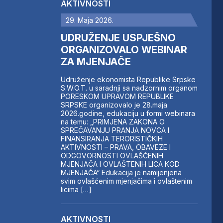
AKTIVNOSTI
29. Maja 2026.
UDRUŽENJE USPJEŠNO
ORGANIZOVALO WEBINAR
ZA MJENJAČE
Udruženje ekonomista Republike Srpske
S.W.O.T. u saradnji sa nadzornim organom
PORESKOM UPRAVOM REPUBLIKE
SRPSKE organizovalo je 28.maja
2026.godine, edukaciju u formi webinara
na temu: „PRIMJENA ZAKONA O
SPREČAVANJU PRANJA NOVCA I
FINANSIRANJA TERORISTIČKIH
AKTIVNOSTI – PRAVA, OBAVEZE I
ODGOVORNOSTI OVLAŠĆENIH
MJENJAČA I OVLAŠTENIH LICA KOD
MJENJAČA“ Edukacija je namijenjena
svim ovlašćenim mjenjačima i ovlaštenim
licima […]
AKTIVNOSTI