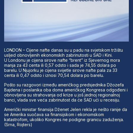
LONDON – Cijene nafte danas su u padu na svjetskom tržištu
usljed obnovljenih ekonomskih zabrinutosti u SAD i Kini.
U Londonu je cijena sirove nafte “brent” iz Sjevernog mora
manja za 43 centa ili 0,57 odsto i sada je 74,55 dolara po
barelu. U Njujorku je cijena svijetle sirove nafte pala za 33
centa ili 0,47 odsto i iznosi 70,54 dolara po barelu.
Pošto su razgovori između američkog predsjednika Džozefa
Bajdena i poslanika oba doma američkog Kongresa odgođeni i
obnovljena su strahovanja od krize u još jednoj regionalnoj
banci, vlada sve veća zabrinutost da će SAD ući u recesiju.
Američki ministar finansija Dženet Jelen rekla je nešto ranije da
se Amerika suočava sa finansijskom i ekonomskom
katastrofom, ukoliko Kongres ne podigne granicu zaduženja.
(Srna, Rojters)