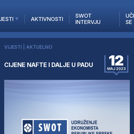
SWOT
UČ
JESTI
AKTIVNOSTI
INTERVJU
SE
AKTUELNO
ANALIZE
VIJESTI
|
AKTUELNO
KOMPANIJE
12
INANSIJE
CIJENE NAFTE I DALJE U PADU
Z STRANIH MEDIJA
MAJ 2023