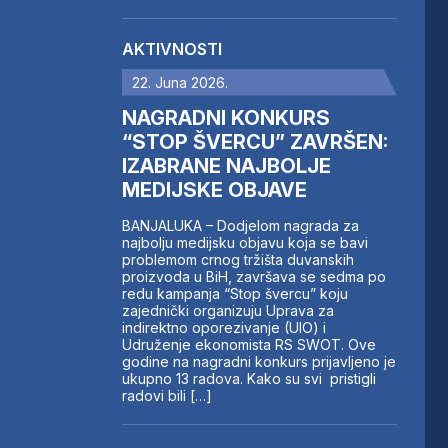
AKTIVNOSTI
22. Juna 2026.
NAGRADNI KONKURS
“STOP ŠVERCU” ZAVRŠEN:
IZABRANE NAJBOLJE
MEDIJSKE OBJAVE
BANJALUKA – Dodjelom nagrada za
najbolju medijsku objavu koja se bavi
problemom crnog tržišta duvanskih
proizvoda u BiH, završava se sedma po
redu kampanja “Stop švercu” koju
zajednički organizuju Uprava za
indirektno oporezivanje (UIO) i
Udruženje ekonomista RS SWOT. Ove
godine na nagradni konkurs prijavljeno je
ukupno 13 radova. Kako su svi pristigli
radovi bili […]