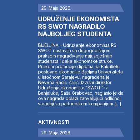
29. Maja 2026.
UDRUŽENJE EKONOMISTA
RS SWOT NAGRADILO
NAJBOLJEG STUDENTA
BIJELJINA – Udruženje ekonomista RS
SWOT nastavlja sa dugogodišnjom
praksom nagrađivanja najuspješnijih
studenata i đaka ekonomske struke.
Prilikom promocije diploma na Fakultetu
poslovne ekonomije Bijeljina Univerziteta
u Istočnom Sarajevu, nagrađena je
Nevena Radić Zarić. Izvršni direktor
Udruženja ekonomista “SWOT” iz
Banjaluke, Saša Grabovac, naglasio je da
ova nagrada dolazi zahvaljujući odličnoj
saradnji sa partnerskom kompanijom […]
AKTIVNOSTI
29. Maja 2026.