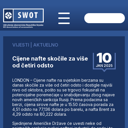
POČETNA
O NAMA
VIJESTI
|
AKTUELNO
VIJESTI
10
AKTUELNO
Cijene nafte skočile za više
ANALIZE
od četiri odsto
JAN 2025
KOMPANIJE
FINANSIJE
LONDON – Cijene nafte na svjetskim berzama su
IZ STRANIH MEDIJA
danas skočile za više od četiri odsto i dostigle najviši
nivo od oktobra, pošto su se trgovci fokusirali na
AKTIVNOSTI
potencijalne poremećaje u snabdijevanju zbog najave
novih američkih sankcija Rusiji. Prema podacima sa
SWOT INTERVJU
berzi, cijena sirove nafte je u 15.50 časova porasla za
UČLANI SE
4,51 odsto na 77,136 dolara po barelu, a nafta Brent za
4,29 odsto na 80,222 dolara.
KONTAKT
Sjedinjene Američke Države će uvesti neke od