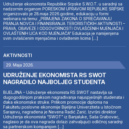
Udruženje ekonomista Republike Srpske S.W.O.T. u saradnji sa
nadzornim organom PORESKOM UPRAVOM REPUBLIKE SRPSKE
organizovalo je 28.maja 2026.godine, edukaciju u formi
webinara na temu: „PRIMJENA ZAKONA O SPREČAVANJU
PRANJA NOVCA I FINANSIRANJA TERORISTIČKIH AKTIVNOSTI –
PRAVA, OBAVEZE I ODGOVORNOSTI OVLAŠĆENIH MJENJAČA I
OVLAŠTENIH LICA KOD MJENJAČA“ Edukacija je namijenjena
svim ovlašćenim mjenjačima i ovlaštenim licima […]
AKTIVNOSTI
29. Maja 2026.
UDRUŽENJE EKONOMISTA RS SWOT
NAGRADILO NAJBOLJEG STUDENTA
BIJELJINA – Udruženje ekonomista RS SWOT nastavlja sa
dugogodišnjom praksom nagrađivanja najuspješnijih studenata i
đaka ekonomske struke. Prilikom promocije diploma na
Fakultetu poslovne ekonomije Bijeljina Univerziteta u Istočnom
Sarajevu, nagrađena je Nevena Radić Zarić. Izvršni direktor
Udruženja ekonomista “SWOT” iz Banjaluke, Saša Grabovac,
naglasio je da ova nagrada dolazi zahvaljujući odličnoj saradnji
sa partnerskom kompanijom […]