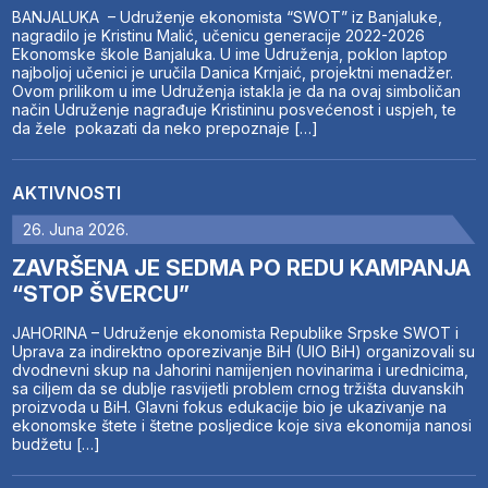
BANJALUKA – Udruženje ekonomista “SWOT” iz Banjaluke,
nagradilo je Kristinu Malić, učenicu generacije 2022-2026
Ekonomske škole Banjaluka. U ime Udruženja, poklon laptop
najboljoj učenici je uručila Danica Krnjaić, projektni menadžer.
Ovom prilikom u ime Udruženja istakla je da na ovaj simboličan
način Udruženje nagrađuje Kristininu posvećenost i uspjeh, te
da žele pokazati da neko prepoznaje […]
AKTIVNOSTI
26. Juna 2026.
ZAVRŠENA JE SEDMA PO REDU KAMPANJA
“STOP ŠVERCU”
JAHORINA – Udruženje ekonomista Republike Srpske SWOT i
Uprava za indirektno oporezivanje BiH (UIO BiH) organizovali su
dvodnevni skup na Jahorini namijenjen novinarima i urednicima,
sa ciljem da se dublje rasvijetli problem crnog tržišta duvanskih
proizvoda u BiH. Glavni fokus edukacije bio je ukazivanje na
ekonomske štete i štetne posljedice koje siva ekonomija nanosi
budžetu […]