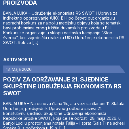
PROIZVODA
BANJA LUKA – Udruženje ekonomista RS SWOT i Uprava za
indirektno oporezivanje (UIO) BiH po četvrti put organizuju
nagradni konkurs za najbolju medijsku objavu koja se tematski
bavi problemima crnog tržišta duvanskih proizvoda u BiH.
Konkurs se organizuje u sklopu nastavka kampanje “Stop
švercu”, koji zajednički realizuju UIO i Udruženje ekonomista RS
SWOT. Rok za […]
AKTIVNOSTI
13. Maja 2026.
POZIV ZA ODRŽAVANJE 21. SJEDNICE
SKUPŠTINE UDRUŽENJA EKONOMISTA RS
SWOT
BANJALUKA – Na osnovu člana 15., a u vezi sa članom 11. Statuta
Udruženja, predsjednik Upravnog odbora saziva 21.
konsitutivnu sjednicu Skupštine Udruženja ekonomista
Republike Srpske SWOT, koja će se održati 28. maja 2026. u
Banjoj Luci u prostorijama hotela Talija – I sprat (Sala 1) na adresi
Srpska 9, s početkom u 19 h. […]