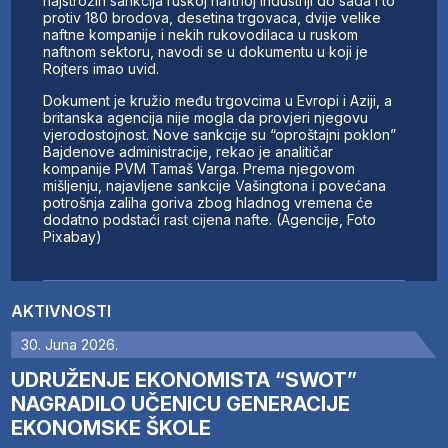
najstrožih sankcija ruskoj naftnoj industriji do sada i to
protiv 180 brodova, desetina trgovaca, dvije velike
naftne kompanije i nekih rukovodilaca u ruskom
naftnom sektoru, navodi se u dokumentu u koji je
Rojters imao uvid.
Dokument je kružio među trgovcima u Evropi i Aziji, a
britanska agencija nije mogla da provjeri njegovu
vjerodostojnost. Nove sankcije su “oproštajni poklon”
Bajdenove administracije, rekao je analitičar
kompanije PVM Tamaš Varga. Prema njegovom
mišljenju, najavljene sankcije Vašingtona i povećana
potrošnja zaliha goriva zbog hladnog vremena će
dodatno podstaći rast cijena nafte. (Agencije, Foto
Pixabay)
AKTIVNOSTI
30. Juna 2026.
UDRUŽENJE EKONOMISTA “SWOT”
NAGRADILO UČENICU GENERACIJE
EKONOMSKE ŠKOLE