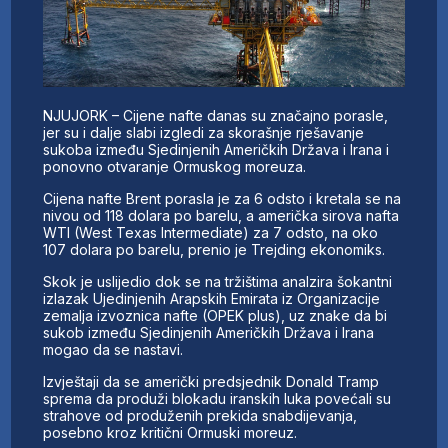
NJUJORK – Cijene nafte danas su značajno porasle,
jer su i dalje slabi izgledi za skorašnje rješavanje
sukoba između Sjedinjenih Američkih Država i Irana i
ponovno otvaranje Ormuskog moreuza.
Cijena nafte Brent porasla je za 6 odsto i kretala se na
nivou od 118 dolara po barelu, a američka sirova nafta
WTI (West Texas Intermediate) za 7 odsto, na oko
107 dolara po barelu, prenio je Trejding ekonomiks.
Skok je uslijedio dok se na tržištima analzira šokantni
izlazak Ujedinjenih Arapskih Emirata iz Organizacije
zemalja izvoznica nafte (OPEK plus), uz znake da bi
sukob između Sjedinjenih Američkih Država i Irana
mogao da se nastavi.
Izvještaji da se američki predsjednik Donald Tramp
sprema da produži blokadu iranskih luka povećali su
strahove od produženih prekida snabdijevanja,
posebno kroz kritični Ormuski moreuz.