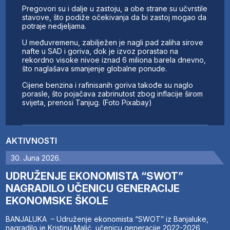
Pregovori su i dalje u zastoju, a obe strane su učvrstile
stavove, što podiže očekivanja da bi zastoj mogao da
potraje nedjeljama.
U međuvremenu, zabilježen je nagli pad zaliha sirove
nafte u SAD i goriva, dok je izvoz porastao na
rekordno visoke nivoe iznad 6 miliona barela dnevno,
što naglašava smanjenje globalne ponude.
Cijene benzina i rafinisanih goriva takođe su naglo
porasle, što pojačava zabrinutost zbog inflacije širom
svijeta, prenosi Tanjug. (Foto Pixabay)
AKTIVNOSTI
30. Juna 2026.
UDRUŽENJE EKONOMISTA “SWOT”
NAGRADILO UČENICU GENERACIJE
EKONOMSKE ŠKOLE
BANJALUKA – Udruženje ekonomista “SWOT” iz Banjaluke,
nagradilo je Kristinu Malić, učenicu generacije 2022-2026