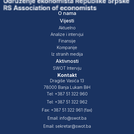
O nama
Vijesti
Aktuelno
Analize i intervjui
Finansije
Kompanije
Iz stranih medija
Aktivnosti
SWOT Intervju
Kontakt
Dragiše Vasića 13
78000 Banja Lukam BiH
Tel: +387 51 322 960
Tel: +387 51 322 962
Fax: +387 51 322 961 (fax)
Email: info@swot.ba
Email: sekretar@swot.ba