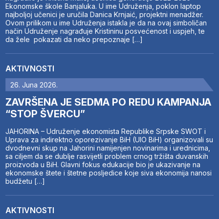
Ekonomske škole Banjaluka. U ime Udruženja, poklon laptop
najboljoj učenici je uručila Danica Krnjaić, projektni menadžer.
Ovom prilikom u ime Udruženja istakla je da na ovaj simboličan
način Udruženje nagrađuje Kristininu posvećenost i uspjeh, te
da žele pokazati da neko prepoznaje […]
AKTIVNOSTI
26. Juna 2026.
ZAVRŠENA JE SEDMA PO REDU KAMPANJA
“STOP ŠVERCU”
JAHORINA – Udruženje ekonomista Republike Srpske SWOT i
Uprava za indirektno oporezivanje BiH (UIO BiH) organizovali su
dvodnevni skup na Jahorini namijenjen novinarima i urednicima,
sa ciljem da se dublje rasvijetli problem crnog tržišta duvanskih
proizvoda u BiH. Glavni fokus edukacije bio je ukazivanje na
ekonomske štete i štetne posljedice koje siva ekonomija nanosi
budžetu […]
AKTIVNOSTI