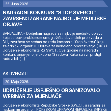
22. Juna 2026.
NAGRADNI KONKURS “STOP ŠVERCU”
ZAVRŠEN: IZABRANE NAJBOLJE MEDIJSKE
OBJAVE
BANJALUKA – Dodjelom nagrada za najbolju medijsku objavu
koja se bavi problemom crnog tržišta duvanskih proizvoda u
BiH, završava se sedma po redu kampanja “Stop švercu” koju
zajednički organizuju Uprava za indirektno oporezivanje (UIO) i
Udruženje ekonomista RS SWOT. Ove godine na nagradni
konkurs prijavljeno je ukupno 13 radova. Kako su svi pristigli
radovi bili […]
AKTIVNOSTI
29. Maja 2026.
UDRUŽENJE USPJEŠNO ORGANIZOVALO
WEBINAR ZA MJENJAČE
Udruženje ekonomista Republike Srpske S.W.O.T. u saradnji sa
nadzornim organom PORESKOM UPRAVOM REPUBLIKE SRPSKE