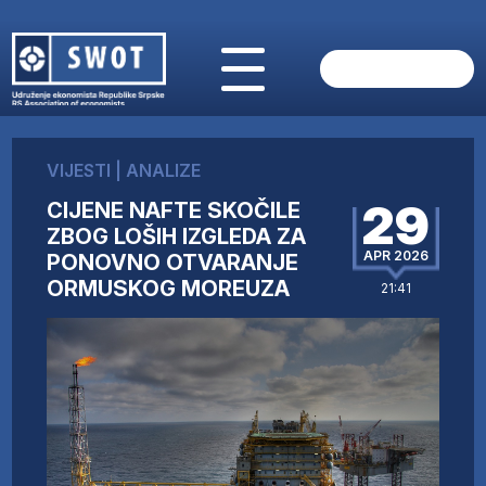
POČETNA
O NAMA
VIJESTI
|
ANALIZE
VIJESTI
29
CIJENE NAFTE SKOČILE
AKTUELNO
ZBOG LOŠIH IZGLEDA ZA
ANALIZE
APR 2026
PONOVNO OTVARANJE
KOMPANIJE
ORMUSKOG MOREUZA
21:41
FINANSIJE
IZ STRANIH MEDIJA
AKTIVNOSTI
SWOT INTERVJU
UČLANI SE
KONTAKT