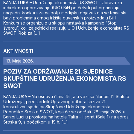
BANJA LUKA – Udruženje ekonomista RS SWOT i Uprava za
indirektno oporezivanje (UIO) BiH po četvrti put organizuju
nagradni konkurs za najbolju medijsku objavu koja se tematski
bavi problemima crnog tržišta duvanskih proizvoda u BiH.
Konkurs se organizuje u sklopu nastavka kampanje “Stop
švercu”, koji zajednički realizuju UIO i Udruženje ekonomista RS
SWOT. Rok za […]
AKTIVNOSTI
13. Maja 2026.
POZIV ZA ODRŽAVANJE 21. SJEDNICE
SKUPŠTINE UDRUŽENJA EKONOMISTA RS
SWOT
BANJALUKA – Na osnovu člana 15., a u vezi sa članom 11. Statuta
Udruženja, predsjednik Upravnog odbora saziva 21.
konsitutivnu sjednicu Skupštine Udruženja ekonomista
Republike Srpske SWOT, koja će se održati 28. maja 2026. u
Banjoj Luci u prostorijama hotela Talija – I sprat (Sala 1) na adresi
Srpska 9, s početkom u 19 h. […]