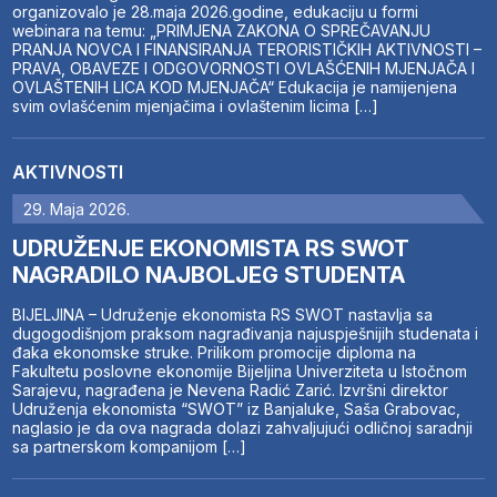
organizovalo je 28.maja 2026.godine, edukaciju u formi
webinara na temu: „PRIMJENA ZAKONA O SPREČAVANJU
PRANJA NOVCA I FINANSIRANJA TERORISTIČKIH AKTIVNOSTI –
PRAVA, OBAVEZE I ODGOVORNOSTI OVLAŠĆENIH MJENJAČA I
OVLAŠTENIH LICA KOD MJENJAČA“ Edukacija je namijenjena
svim ovlašćenim mjenjačima i ovlaštenim licima […]
AKTIVNOSTI
29. Maja 2026.
UDRUŽENJE EKONOMISTA RS SWOT
NAGRADILO NAJBOLJEG STUDENTA
BIJELJINA – Udruženje ekonomista RS SWOT nastavlja sa
dugogodišnjom praksom nagrađivanja najuspješnijih studenata i
đaka ekonomske struke. Prilikom promocije diploma na
Fakultetu poslovne ekonomije Bijeljina Univerziteta u Istočnom
Sarajevu, nagrađena je Nevena Radić Zarić. Izvršni direktor
Udruženja ekonomista “SWOT” iz Banjaluke, Saša Grabovac,
naglasio je da ova nagrada dolazi zahvaljujući odličnoj saradnji
sa partnerskom kompanijom […]