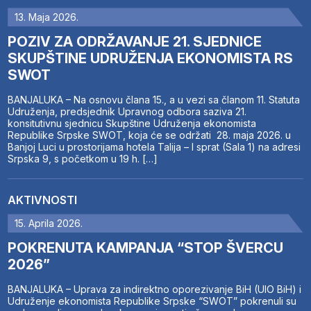
13. Maja 2026.
POZIV ZA ODRŽAVANJE 21. SJEDNICE
SKUPŠTINE UDRUŽENJA EKONOMISTA RS
SWOT
BANJALUKA – Na osnovu člana 15., a u vezi sa članom 11. Statuta
Udruženja, predsjednik Upravnog odbora saziva 21.
konsitutivnu sjednicu Skupštine Udruženja ekonomista
Republike Srpske SWOT, koja će se održati 28. maja 2026. u
Banjoj Luci u prostorijama hotela Talija – I sprat (Sala 1) na adresi
Srpska 9, s početkom u 19 h. […]
AKTIVNOSTI
15. Aprila 2026.
POKRENUTA KAMPANJA “STOP ŠVERCU
2026”
BANJALUKA – Uprava za indirektno oporezivanje BiH (UIO BiH) i
Udruženje ekonomista Republike Srpske “SWOT” pokrenuli su