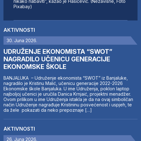
nikako nabaviti”, kazao je Hasičević. (Nezavisne, Foto
Pixabay)
AKTIVNOSTI
30. Juna 2026.
UDRUŽENJE EKONOMISTA “SWOT”
NAGRADILO UČENICU GENERACIJE
EKONOMSKE ŠKOLE
BANJALUKA – Udruženje ekonomista “SWOT” iz Banjaluke,
nagradilo je Kristinu Malić, učenicu generacije 2022-2026
Ekonomske škole Banjaluka. U ime Udruženja, poklon laptop
najboljoj učenici je uručila Danica Krnjaić, projektni menadžer.
Ovom prilikom u ime Udruženja istakla je da na ovaj simboličan
način Udruženje nagrađuje Kristininu posvećenost i uspjeh, te
da žele pokazati da neko prepoznaje […]
AKTIVNOSTI
26. Juna 2026.