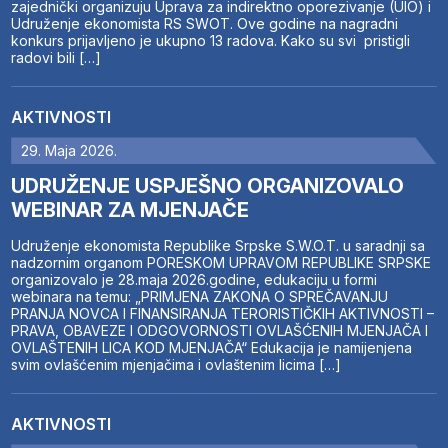
zajednički organizuju Uprava za indirektno oporezivanje (UIO) i
Udruženje ekonomista RS SWOT. Ove godine na nagradni
konkurs prijavljeno je ukupno 13 radova. Kako su svi pristigli
radovi bili […]
AKTIVNOSTI
29. Maja 2026.
UDRUŽENJE USPJEŠNO ORGANIZOVALO
WEBINAR ZA MJENJAČE
Udruženje ekonomista Republike Srpske S.W.O.T. u saradnji sa
nadzornim organom PORESKOM UPRAVOM REPUBLIKE SRPSKE
organizovalo je 28.maja 2026.godine, edukaciju u formi
webinara na temu: „PRIMJENA ZAKONA O SPREČAVANJU
PRANJA NOVCA I FINANSIRANJA TERORISTIČKIH AKTIVNOSTI –
PRAVA, OBAVEZE I ODGOVORNOSTI OVLAŠĆENIH MJENJAČA I
OVLAŠTENIH LICA KOD MJENJAČA“ Edukacija je namijenjena
svim ovlašćenim mjenjačima i ovlaštenim licima […]
AKTIVNOSTI