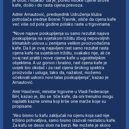
je Grbić i istakao da je, pored visoke cijene sirove
kafe, došlo i do rasta cijena prevoza.
Admir Arnautović, predsjednik Udruženja kluba
potrošača srednje Bosne Travnik, ističe da cijena kafe
već više od pola godine polako raste u trgovinama.
“Nove najave poskupljenja su samo rezultat najava
poskupljenja na svjetskom tržištu zbog nepovoljnih
klimatskih uslova u zemljama velikim proizvođačima
kafe. Da li je ovaj najavljeni rast samo rezultat rasta
cijena kafe na svjetskom tržištu, svakako nije, ali će
ovaj rast pratiti i nove cijene kafe u ugostiteljskim
objektima. A uz gorivo i brašno, rast cijena kafe je
uvijek bio okidač i za rast cijena širokog spektra
proizvoda i usluga, tako da, nažalost, možemo
očekivati uskoro novi talas poskupljenja”, kazao je
Arnautović.
Amir Hasičević, ministar trgovine u Vladi Federacije
BiH, kazao je, što se tiče kafe, da oni trenutno mogu
naplatiti kazne onima koji krše one marže koje su
propisane.
“Ako bismo tu kafu zaključali na cijenu koja sad nije
tržišno prihvatljiva, samo bismo izazvali nestašicu kafe.
Za kafu se desio slom na berzi. Ne možete je skoro