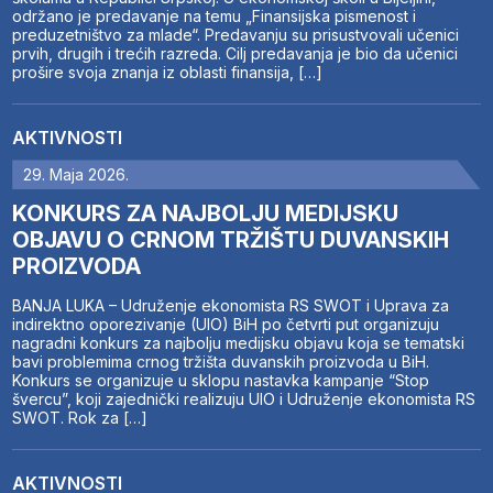
održano je predavanje na temu „Finansijska pismenost i
preduzetništvo za mlade“. Predavanju su prisustvovali učenici
prvih, drugih i trećih razreda. Cilj predavanja je bio da učenici
prošire svoja znanja iz oblasti finansija, […]
AKTIVNOSTI
29. Maja 2026.
KONKURS ZA NAJBOLJU MEDIJSKU
OBJAVU O CRNOM TRŽIŠTU DUVANSKIH
PROIZVODA
BANJA LUKA – Udruženje ekonomista RS SWOT i Uprava za
indirektno oporezivanje (UIO) BiH po četvrti put organizuju
nagradni konkurs za najbolju medijsku objavu koja se tematski
bavi problemima crnog tržišta duvanskih proizvoda u BiH.
Konkurs se organizuje u sklopu nastavka kampanje “Stop
švercu”, koji zajednički realizuju UIO i Udruženje ekonomista RS
SWOT. Rok za […]
AKTIVNOSTI