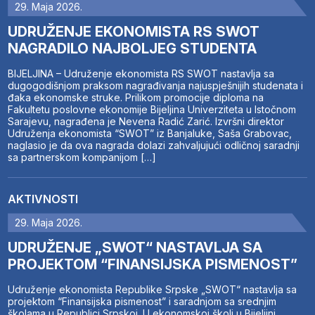
29. Maja 2026.
UDRUŽENJE EKONOMISTA RS SWOT
NAGRADILO NAJBOLJEG STUDENTA
BIJELJINA – Udruženje ekonomista RS SWOT nastavlja sa
dugogodišnjom praksom nagrađivanja najuspješnijih studenata i
đaka ekonomske struke. Prilikom promocije diploma na
Fakultetu poslovne ekonomije Bijeljina Univerziteta u Istočnom
Sarajevu, nagrađena je Nevena Radić Zarić. Izvršni direktor
Udruženja ekonomista “SWOT” iz Banjaluke, Saša Grabovac,
naglasio je da ova nagrada dolazi zahvaljujući odličnoj saradnji
sa partnerskom kompanijom […]
AKTIVNOSTI
29. Maja 2026.
UDRUŽENJE „SWOT“ NASTAVLJA SA
PROJEKTOM “FINANSIJSKA PISMENOST”
Udruženje ekonomista Republike Srpske „SWOT“ nastavlja sa
projektom “Finansijska pismenost” i saradnjom sa srednjim
školama u Republici Srpskoj. U ekonomskoj školi u Bijeljini,