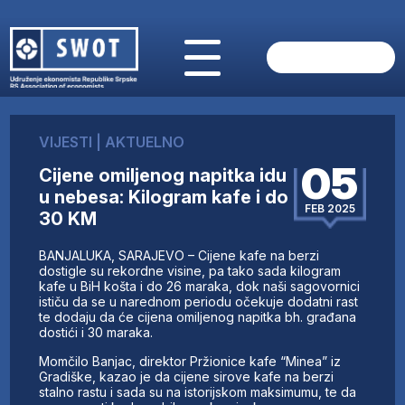
POČETNA
O NAMA
VIJESTI
|
AKTUELNO
VIJESTI
05
Cijene omiljenog napitka idu
AKTUELNO
u nebesa: Kilogram kafe i do
ANALIZE
FEB 2025
30 KM
KOMPANIJE
FINANSIJE
BANJALUKA, SARAJEVO – Cijene kafe na berzi
IZ STRANIH MEDIJA
dostigle su rekordne visine, pa tako sada kilogram
kafe u BiH košta i do 26 maraka, dok naši sagovornici
AKTIVNOSTI
ističu da se u narednom periodu očekuje dodatni rast
te dodaju da će cijena omiljenog napitka bh. građana
SWOT INTERVJU
dostići i 30 maraka.
UČLANI SE
Momčilo Banjac, direktor Pržionice kafe “Minea” iz
KONTAKT
Gradiške, kazao je da cijene sirove kafe na berzi
stalno rastu i sada su na istorijskom maksimumu, te da