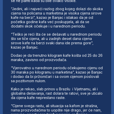
se ne pamti kada su bile ovako visoke.
“Jedini, ali i najveći razlog zbog kojeg dolazi do skoka
cijena na policama u marketima je visoka cijena sirove
kafe na berzi”, kazao je Banjac i istakao da je od
početka godine kafa već poskupjela, ali da se
dodatni skok očekuje i u narednom periodu.
“Teško je reći šta će se dešavati u narednom periodu
što se tiče cijena, ali u zadnjih deset dana cijena
sirove kafe na berzi svaki dana ide prema gore”,
kazao je Banjac.
Dodao je da trenutno kilogram kafe košta od 25 do 26
maraka, zavisno od proizvođača.
“Vjerovatno u narednom periodu očekujemo cijenu od
30 maraka po kilogramu u marketima”, kazao je Banjac
i dodao da bi pržioničari i sa ovom cijenom poslovali
sa pozitivnom nulom.
Kako je rekao, slab prinos u Brazilu i Vijetnamu, ali i
globalna dešavanja, rast dolara te ratovi, sve je uticalo
da cijena kafe neprestano raste.
“Cijene svega rastu, ali situacija sa kafom je strašna,
nama proizvođačima to uopšte nije drago, jer će nam,