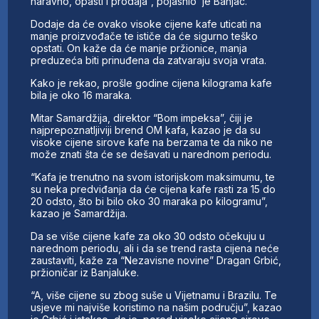
naravno, opasti i prodaja”, pojasnio je Banjac.
Dodaje da će ovako visoke cijene kafe uticati na
manje proizvođače te ističe da će sigurno teško
opstati. On kaže da će manje pržionice, manja
preduzeća biti prinuđena da zatvaraju svoja vrata.
Kako je rekao, prošle godine cijena kilograma kafe
bila je oko 16 maraka.
Mitar Samardžija, direktor “Bom impeksa”, čiji je
najprepoznatljiviji brend OM kafa, kazao je da su
visoke cijene sirove kafe na berzama te da niko ne
može znati šta će se dešavati u narednom periodu.
“Kafa je trenutno na svom istorijskom maksimumu, te
su neka predviđanja da će cijena kafe rasti za 15 do
20 odsto, što bi bilo oko 30 maraka po kilogramu”,
kazao je Samardžija.
Da se više cijene kafe za oko 30 odsto očekuju u
narednom periodu, ali i da se trend rasta cijena neće
zaustaviti, kaže za “Nezavisne novine” Dragan Grbić,
pržioničar iz Banjaluke.
“A, više cijene su zbog suše u Vijetnamu i Brazilu. Te
usjeve mi najviše koristimo na našim području”, kazao