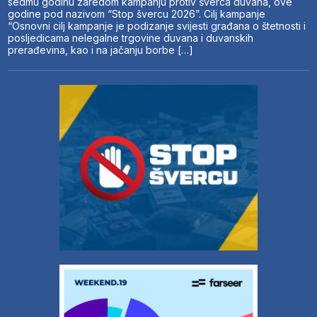
sedmu godinu zaredom kampanju protiv šverca duvana, ove
godine pod nazivom “Stop švercu 2026”. Cilj kampanje
“Osnovni cilj kampanje je podizanje svijesti građana o štetnosti i
posljedicama nelegalne trgovine duvana i duvanskih
prerađevina, kao i na jačanju borbe […]