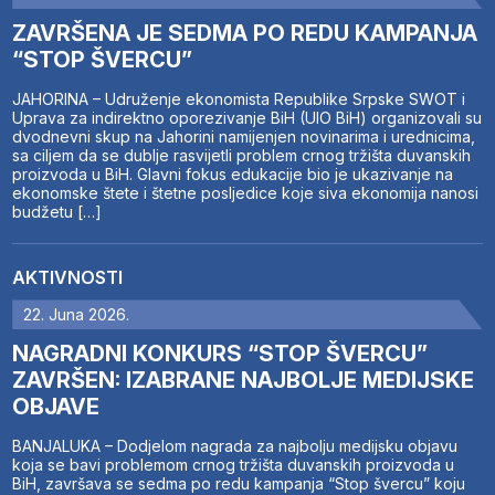
ZAVRŠENA JE SEDMA PO REDU KAMPANJA
“STOP ŠVERCU”
JAHORINA – Udruženje ekonomista Republike Srpske SWOT i
Uprava za indirektno oporezivanje BiH (UIO BiH) organizovali su
dvodnevni skup na Jahorini namijenjen novinarima i urednicima,
sa ciljem da se dublje rasvijetli problem crnog tržišta duvanskih
proizvoda u BiH. Glavni fokus edukacije bio je ukazivanje na
ekonomske štete i štetne posljedice koje siva ekonomija nanosi
budžetu […]
AKTIVNOSTI
22. Juna 2026.
NAGRADNI KONKURS “STOP ŠVERCU”
ZAVRŠEN: IZABRANE NAJBOLJE MEDIJSKE
OBJAVE
BANJALUKA – Dodjelom nagrada za najbolju medijsku objavu
koja se bavi problemom crnog tržišta duvanskih proizvoda u
BiH, završava se sedma po redu kampanja “Stop švercu” koju