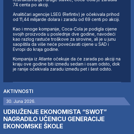
74 centa po akciji.
Analitičari agencije LSEG (Refintiv) je očekivala prihod
od 11,44 milijarde dolara i zaradu od 69 centi po akciji.
Kao i mnoge kompanije, Coca-Cola je podigla cijene
svojih proizvoda u poslednje dve godine, navodeći
kao razlog rastuće troškove za sirovine, ali je u junu
saopštila da više neće povećavati cijene u SAD i
Evropi do kraja godine.
Kompanija iz Atlante očekuje da će zarada po akciji na
kraju ove godine biti između sedam i osam odsto, dok
je ranije očekivala zaradu između pet i šest odsto.
AKTIVNOSTI
30. Juna 2026.
UDRUŽENJE EKONOMISTA “SWOT”
NAGRADILO UČENICU GENERACIJE
EKONOMSKE ŠKOLE