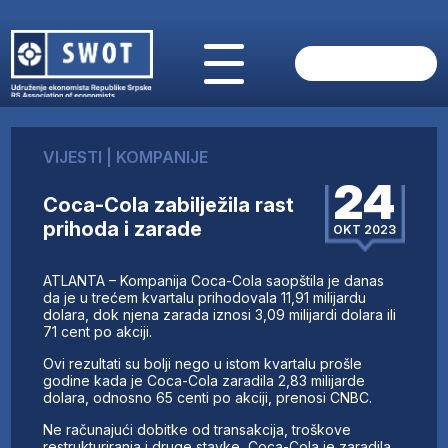
POČETNA
O NAMA
VIJESTI
|
KOMPANIJE
VIJESTI
24
AKTUELNO
Coca-Cola zabilježila rast
ANALIZE
prihoda i zarade
OKT 2023
KOMPANIJE
FINANSIJE
ATLANTA – Kompanija Coca-Cola saopštila je danas
IZ STRANIH MEDIJA
da je u trećem kvartalu prihodovala 11,91 milijardu
dolara, dok njena zarada iznosi 3,09 milijardi dolara ili
AKTIVNOSTI
71 cent po akciji.
SWOT INTERVJU
Ovi rezultati su bolji nego u istom kvartalu prošle
UČLANI SE
godine kada je Coca-Cola zaradila 2,83 milijarde
dolara, odnosno 65 centi po akciji, prenosi CNBC.
KONTAKT
Ne računajući dobitke od transakcija, troškove
restrukturiranja i druge stavke, Coca-Cola je zaradila