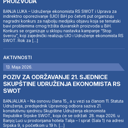
PROIZVODA
BANJA LUKA – Udruženje ekonomista RS SWOT i Uprava za
indirektno oporezivanje (UIO) BiH po četvrti put organizuju
nagradni konkurs za najbolju medijsku objavu koja se tematski
bavi problemima crnog tržišta duvanskih proizvoda u BiH.
Konkurs se organizuje u sklopu nastavka kampanje “Stop
švercu”, koji zajednički realizuju UIO i Udruženje ekonomista RS
SWOT. Rok za […]
AKTIVNOSTI
13. Maja 2026.
POZIV ZA ODRŽAVANJE 21. SJEDNICE
SKUPŠTINE UDRUŽENJA EKONOMISTA RS
SWOT
BANJALUKA – Na osnovu člana 15., a u vezi sa članom 11. Statuta
Udruženja, predsjednik Upravnog odbora saziva 21.
konsitutivnu sjednicu Skupštine Udruženja ekonomista
Republike Srpske SWOT, koja će se održati 28. maja 2026. u
Banjoj Luci u prostorijama hotela Talija – I sprat (Sala 1) na adresi
Srpska 9, s početkom u 19 h. […]