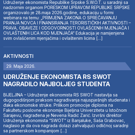
Udruženje ekonomista Republike Srpske S.W.O.T. u saradnji sa
nadzornim organom PORESKOM UPRAVOM REPUBLIKE SRPSKE
organizovalo je 28.maja 2026.godine, edukaciju u formi
webinara na temu: „PRIMJENA ZAKONA O SPREČAVANJU
PRANJA NOVCA I FINANSIRANJA TERORISTIČKIH AKTIVNOSTI –
PRAVA, OBAVEZE I ODGOVORNOSTI OVLAŠĆENIH MJENJAČA I
OVLAŠTENIH LICA KOD MJENJAČA“ Edukacija je namijenjena
svim ovlašćenim mjenjačima i ovlaštenim licima […]
AKTIVNOSTI
29. Maja 2026.
UDRUŽENJE EKONOMISTA RS SWOT
NAGRADILO NAJBOLJEG STUDENTA
BIJELJINA – Udruženje ekonomista RS SWOT nastavlja sa
dugogodišnjom praksom nagrađivanja najuspješnijih studenata i
đaka ekonomske struke. Prilikom promocije diploma na
Fakultetu poslovne ekonomije Bijeljina Univerziteta u Istočnom
Sarajevu, nagrađena je Nevena Radić Zarić. Izvršni direktor
Udruženja ekonomista “SWOT” iz Banjaluke, Saša Grabovac,
naglasio je da ova nagrada dolazi zahvaljujući odličnoj saradnji
sa partnerskom kompanijom […]