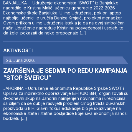
BANJALUKA – Udruženje ekonomista “SWOT” iz Banjaluke,
nagradilo je Kristinu Malić, učenicu generacije 2022-2026
Ekonomske škole Banjaluka. U ime Udruženja, poklon laptop
najboljoj učenici je uručila Danica Krnjaić, projektni menadžer.
Ovom prilikom u ime Udruženja istakla je da na ovaj simboličan
način Udruženje nagrađuje Kristininu posvećenost i uspjeh, te
da žele pokazati da neko prepoznaje […]
AKTIVNOSTI
26. Juna 2026.
ZAVRŠENA JE SEDMA PO REDU KAMPANJA
“STOP ŠVERCU”
JAHORINA – Udruženje ekonomista Republike Srpske SWOT i
Uprava za indirektno oporezivanje BiH (UIO BiH) organizovali su
dvodnevni skup na Jahorini namijenjen novinarima i urednicima,
sa ciljem da se dublje rasvijetli problem crnog tržišta duvanskih
proizvoda u BiH. Glavni fokus edukacije bio je ukazivanje na
ekonomske štete i štetne posljedice koje siva ekonomija nanosi
budžetu […]