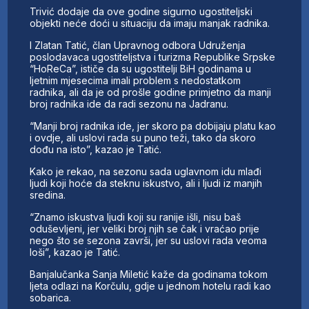
Trivić dodaje da ove godine sigurno ugostiteljski
objekti neće doći u situaciju da imaju manjak radnika.
I Zlatan Tatić, član Upravnog odbora Udruženja
poslodavaca ugostiteljstva i turizma Republike Srpske
“HoReCa”, ističe da su ugostitelji BiH godinama u
ljetnim mjesecima imali problem s nedostatkom
radnika, ali da je od prošle godine primjetno da manji
broj radnika ide da radi sezonu na Jadranu.
“Manji broj radnika ide, jer skoro pa dobijaju platu kao
i ovdje, ali uslovi rada su puno teži, tako da skoro
dođu na isto”, kazao je Tatić.
Kako je rekao, na sezonu sada uglavnom idu mlađi
ljudi koji hoće da steknu iskustvo, ali i ljudi iz manjih
sredina.
“Znamo iskustva ljudi koji su ranije išli, nisu baš
oduševljeni, jer veliki broj njih se čak i vraćao prije
nego što se sezona završi, jer su uslovi rada veoma
loši”, kazao je Tatić.
Banjalučanka Sanja Miletić kaže da godinama tokom
ljeta odlazi na Korčulu, gdje u jednom hotelu radi kao
sobarica.