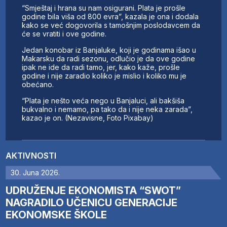
“Smještaj i hrana su nam osigurani. Plata je prošle
godine bila viša od 800 evra”, kazala je ona i dodala
kako se već dogovorila s tamošnjim poslodavcem da
će se vratiti i ove godine.
Jedan konobar iz Banjaluke, koji je godinama išao u
Makarsku da radi sezonu, odlučio je da ove godine
ipak ne ide da radi tamo, jer, kako kaže, prošle
godine i nije zaradio koliko je mislio i koliko mu je
obećano.
“Plata je nešto veća nego u Banjaluci, ali bakšiša
bukvalno i nemamo, pa tako da i nije neka zarada”,
kazao je on. (Nezavisne, Foto Pixabay)
AKTIVNOSTI
30. Juna 2026.
UDRUŽENJE EKONOMISTA “SWOT”
NAGRADILO UČENICU GENERACIJE
EKONOMSKE ŠKOLE