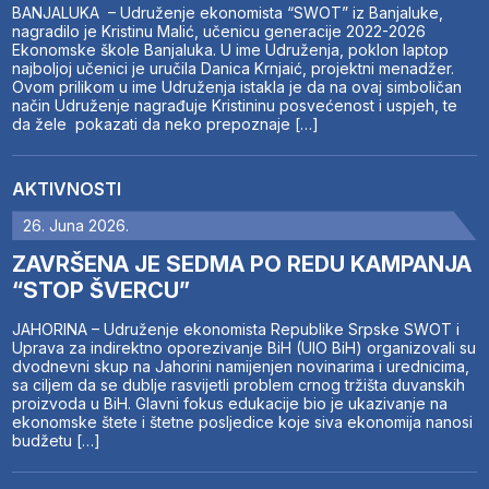
BANJALUKA – Udruženje ekonomista “SWOT” iz Banjaluke,
nagradilo je Kristinu Malić, učenicu generacije 2022-2026
Ekonomske škole Banjaluka. U ime Udruženja, poklon laptop
najboljoj učenici je uručila Danica Krnjaić, projektni menadžer.
Ovom prilikom u ime Udruženja istakla je da na ovaj simboličan
način Udruženje nagrađuje Kristininu posvećenost i uspjeh, te
da žele pokazati da neko prepoznaje […]
AKTIVNOSTI
26. Juna 2026.
ZAVRŠENA JE SEDMA PO REDU KAMPANJA
“STOP ŠVERCU”
JAHORINA – Udruženje ekonomista Republike Srpske SWOT i
Uprava za indirektno oporezivanje BiH (UIO BiH) organizovali su
dvodnevni skup na Jahorini namijenjen novinarima i urednicima,
sa ciljem da se dublje rasvijetli problem crnog tržišta duvanskih
proizvoda u BiH. Glavni fokus edukacije bio je ukazivanje na
ekonomske štete i štetne posljedice koje siva ekonomija nanosi
budžetu […]