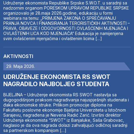
Udruženje ekonomista Republike Srpske S.W.O.T. u saradnji sa
nadzornim organom PORESKOM UPRAVOM REPUBLIKE SRPSKE
organizovalo je 28.maja 2026.godine, edukaciju u formi
webinara na temu: „PRIMJENA ZAKONA O SPREČAVANJU
PRANJA NOVCA I FINANSIRANJA TERORISTIČKIH AKTIVNOSTI –
PRAVA, OBAVEZE I ODGOVORNOSTI OVLAŠĆENIH MJENJAČA I
OVLAŠTENIH LICA KOD MJENJAČA“ Edukacija je namijenjena
svim ovlašćenim mjenjačima i ovlaštenim licima […]
AKTIVNOSTI
29. Maja 2026.
UDRUŽENJE EKONOMISTA RS SWOT
NAGRADILO NAJBOLJEG STUDENTA
BIJELJINA – Udruženje ekonomista RS SWOT nastavlja sa
dugogodišnjom praksom nagrađivanja najuspješnijih studenata i
đaka ekonomske struke. Prilikom promocije diploma na
Fakultetu poslovne ekonomije Bijeljina Univerziteta u Istočnom
Sarajevu, nagrađena je Nevena Radić Zarić. Izvršni direktor
Udruženja ekonomista “SWOT” iz Banjaluke, Saša Grabovac,
naglasio je da ova nagrada dolazi zahvaljujući odličnoj saradnji
sa partnerskom kompanijom […]