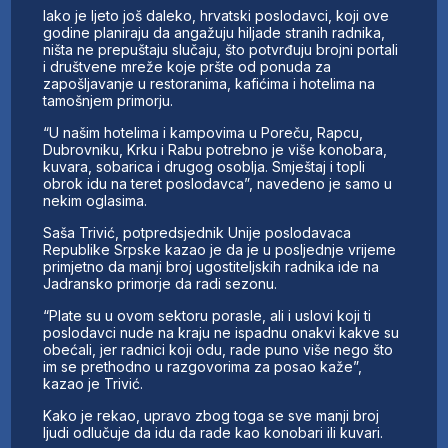
Iako je ljeto još daleko, hrvatski poslodavci, koji ove
godine planiraju da angažuju hiljade stranih radnika,
ništa ne prepuštaju slučaju, što potvrđuju brojni portali
i društvene mreže koje pršte od ponuda za
zapošljavanje u restoranima, kafićima i hotelima na
tamošnjem primorju.
“U našim hotelima i kampovima u Poreču, Rapcu,
Dubrovniku, Krku i Rabu potrebno je više konobara,
kuvara, sobarica i drugog osoblja. Smještaj i topli
obrok idu na teret poslodavca”, navedeno je samo u
nekim oglasima.
Saša Trivić, potpredsjednik Unije poslodavaca
Republike Srpske kazao je da je u posljednje vrijeme
primjetno da manji broj ugostiteljskih radnika ide na
Jadransko primorje da radi sezonu.
“Plate su u ovom sektoru porasle, ali i uslovi koji ti
poslodavci nude na kraju ne ispadnu onakvi kakve su
obećali, jer radnici koji odu, rade puno više nego što
im se prethodno u razgovorima za posao kaže”,
kazao je Trivić.
Kako je rekao, upravo zbog toga se sve manji broj
ljudi odlučuje da idu da rade kao konobari ili kuvari.