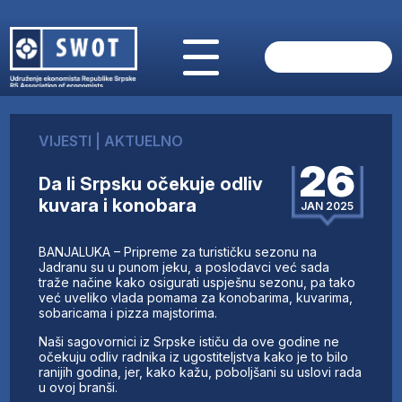
POČETNA
O NAMA
VIJESTI
|
AKTUELNO
VIJESTI
26
AKTUELNO
Da li Srpsku očekuje odliv
ANALIZE
kuvara i konobara
JAN 2025
KOMPANIJE
FINANSIJE
BANJALUKA – Pripreme za turističku sezonu na
IZ STRANIH MEDIJA
Jadranu su u punom jeku, a poslodavci već sada
traže načine kako osigurati uspješnu sezonu, pa tako
AKTIVNOSTI
već uveliko vlada pomama za konobarima, kuvarima,
sobaricama i pizza majstorima.
SWOT INTERVJU
UČLANI SE
Naši sagovornici iz Srpske ističu da ove godine ne
očekuju odliv radnika iz ugostiteljstva kako je to bilo
KONTAKT
ranijih godina, jer, kako kažu, poboljšani su uslovi rada
u ovoj branši.