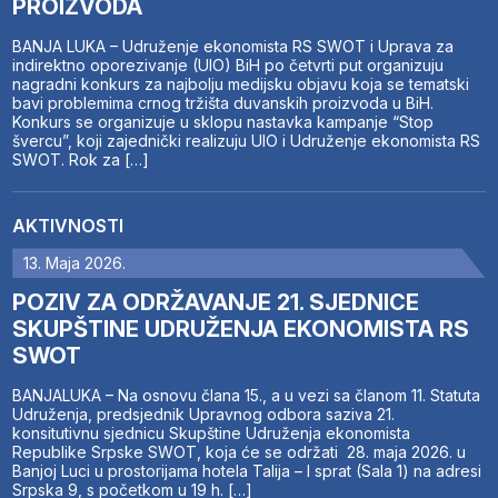
PROIZVODA
BANJA LUKA – Udruženje ekonomista RS SWOT i Uprava za
indirektno oporezivanje (UIO) BiH po četvrti put organizuju
nagradni konkurs za najbolju medijsku objavu koja se tematski
bavi problemima crnog tržišta duvanskih proizvoda u BiH.
Konkurs se organizuje u sklopu nastavka kampanje “Stop
švercu”, koji zajednički realizuju UIO i Udruženje ekonomista RS
SWOT. Rok za […]
AKTIVNOSTI
13. Maja 2026.
POZIV ZA ODRŽAVANJE 21. SJEDNICE
SKUPŠTINE UDRUŽENJA EKONOMISTA RS
SWOT
BANJALUKA – Na osnovu člana 15., a u vezi sa članom 11. Statuta
Udruženja, predsjednik Upravnog odbora saziva 21.
konsitutivnu sjednicu Skupštine Udruženja ekonomista
Republike Srpske SWOT, koja će se održati 28. maja 2026. u
Banjoj Luci u prostorijama hotela Talija – I sprat (Sala 1) na adresi
Srpska 9, s početkom u 19 h. […]