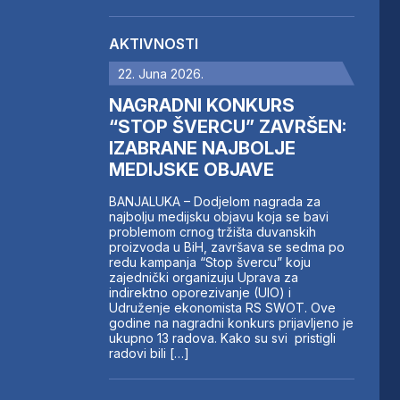
AKTIVNOSTI
22. Juna 2026.
NAGRADNI KONKURS
“STOP ŠVERCU” ZAVRŠEN:
IZABRANE NAJBOLJE
MEDIJSKE OBJAVE
BANJALUKA – Dodjelom nagrada za
najbolju medijsku objavu koja se bavi
problemom crnog tržišta duvanskih
proizvoda u BiH, završava se sedma po
redu kampanja “Stop švercu” koju
zajednički organizuju Uprava za
indirektno oporezivanje (UIO) i
Udruženje ekonomista RS SWOT. Ove
godine na nagradni konkurs prijavljeno je
ukupno 13 radova. Kako su svi pristigli
radovi bili […]