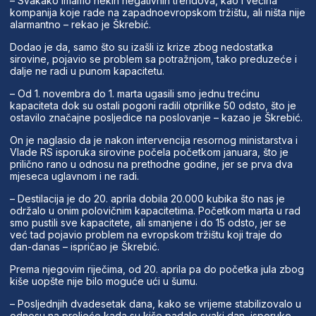
– Svakako imamo nekih negativnih trendova, kao i većina
kompanija koje rade na zapadnoevropskom tržištu, ali ništa nije
alarmantno – rekao je Škrebić.
Dodao je da, samo što su izašli iz krize zbog nedostatka
sirovine, pojavio se problem sa potražnjom, tako preduzeće i
dalje ne radi u punom kapacitetu.
– Od 1. novembra do 1. marta ugasili smo jednu trećinu
kapaciteta dok su ostali pogoni radili otprilike 50 odsto, što je
ostavilo značajne posljedice na poslovanje – kazao je Škrebić.
On je naglasio da je nakon intervencija resornog ministarstva i
Vlade RS isporuka sirovine počela početkom januara, što je
prilično rano u odnosu na prethodne godine, jer se prva dva
mjeseca uglavnom i ne radi.
– Destilacija je do 20. aprila dobila 20.000 kubika što nas je
održalo u onim polovičnim kapacitetima. Početkom marta u rad
smo pustili sve kapacitete, ali smanjene i do 15 odsto, jer se
već tad pojavio problem na evropskom tržištu koji traje do
dan-danas – ispričao je Škrebić.
Prema njegovim riječima, od 20. aprila pa do početka jula zbog
kiše uopšte nije bilo moguće ući u šumu.
– Posljednjih dvadesetak dana, kako se vrijeme stabilizovalo u
odnosu na proljeće kada su kiše padale svaki dan, isporuke