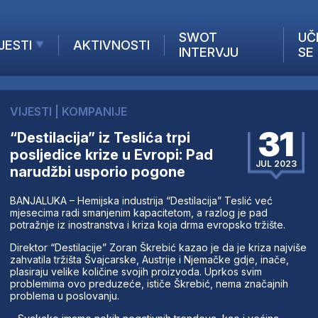
SWOT
UČ
JESTI
AKTIVNOSTI
INTERVJU
SE
AKTUELNO
ANALIZE
VIJESTI
|
KOMPANIJE
KOMPANIJE
31
“Destilacija” iz Teslića trpi
INANSIJE
posljedice krize u Evropi: Pad
Z STRANIH MEDIJA
JUL 2023
narudžbi usporio pogone
BANJALUKA – Hemijska industrija “Destilacija” Teslić već
mjesecima radi smanjenim kapacitetom, a razlog je pad
potražnje iz inostranstva i kriza koja drma evropsko tržište.
Direktor “Destilacije” Zoran Škrebić kazao je da je kriza najviše
zahvatila tržišta Švajcarske, Austrije i Njemačke gdje, inače,
plasiraju velike količine svojih proizvoda. Uprkos svim
problemima ovo preduzeće, ističe Škrebić, nema značajnih
problema u poslovanju.