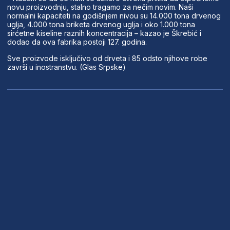
novu proizvodnju, stalno tragamo za nečim novim. Naši
normalni kapaciteti na godišnjem nivou su 14.000 tona drvenog
uglja, 4.000 tona briketa drvenog uglja i oko 1.000 tona
sirćetne kiseline raznih koncentracija – kazao je Škrebić i
dodao da ova fabrika postoji 127. godina.
Sve proizvode isključivo od drveta i 85 odsto njihove robe
završi u inostranstvu. (Glas Srpske)