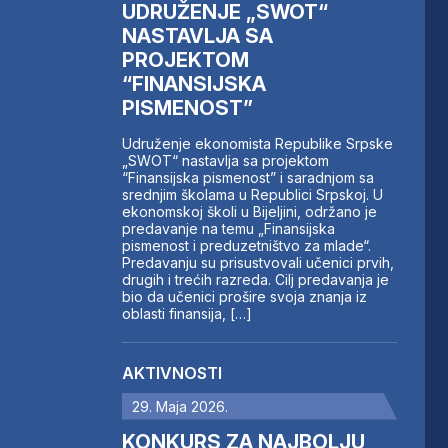
UDRUŽENJE „SWOT“
NASTAVLJA SA
PROJEKTOM
“FINANSIJSKA
PISMENOST”
Udruženje ekonomista Republike Srpske
„SWOT“ nastavlja sa projektom
“Finansijska pismenost” i saradnjom sa
srednjim školama u Republici Srpskoj. U
ekonomskoj školi u Bijeljini, održano je
predavanje na temu „Finansijska
pismenost i preduzetništvo za mlade“.
Predavanju su prisustvovali učenici prvih,
drugih i trećih razreda. Cilj predavanja je
bio da učenici prošire svoja znanja iz
oblasti finansija, […]
AKTIVNOSTI
29. Maja 2026.
KONKURS ZA NAJBOLJU