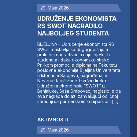
29. Maja 2026.
UDRUŽENJE EKONOMISTA
RS SWOT NAGRADILO
NAJBOLJEG STUDENTA
BIJELJINA – Udruženje ekonomista RS
SWOT nastavlja sa dugogodišnjom
praksom nagrađivanja najuspješnijih
studenata i đaka ekonomske struke.
Prilikom promocije diploma na Fakultetu
poslovne ekonomije Bijeljina Univerziteta
u Istočnom Sarajevu, nagrađena je
Nevena Radić Zarić. Izvršni direktor
Udruženja ekonomista “SWOT” iz
Banjaluke, Saša Grabovac, naglasio je da
ova nagrada dolazi zahvaljujući odličnoj
saradnji sa partnerskom kompanijom […]
AKTIVNOSTI
29. Maja 2026.