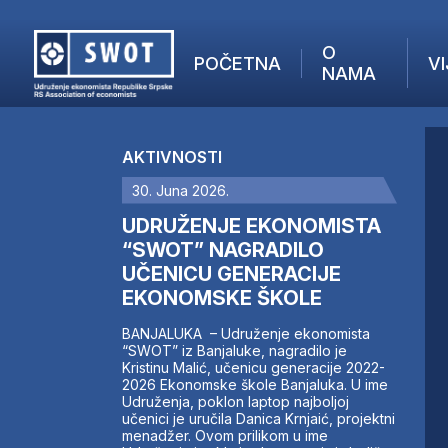
O
POČETNA
VI
NAMA
POČETNA
O NAMA
AKTIVNOSTI
VIJESTI
30. Juna 2026.
AKTUELNO
F
ANALIZE
UDRUŽENJE EKONOMISTA
I
KOMPANIJE
“SWOT” NAGRADILO
UČENICU GENERACIJE
FINANSIJE
EKONOMSKE ŠKOLE
IZ STRANIH MEDIJA
AKTIVNOSTI
BANJALUKA – Udruženje ekonomista
“SWOT” iz Banjaluke, nagradilo je
SWOT INTERVJU
Kristinu Malić, učenicu generacije 2022-
UČLANI SE
2026 Ekonomske škole Banjaluka. U ime
Udruženja, poklon laptop najboljoj
KONTAKT
učenici je uručila Danica Krnjaić, projektni
menadžer. Ovom prilikom u ime