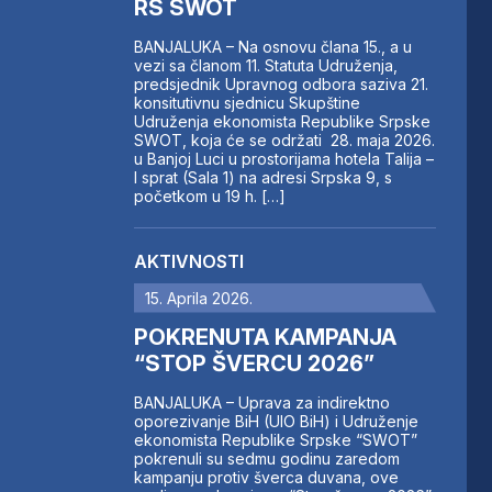
RS SWOT
BANJALUKA – Na osnovu člana 15., a u
vezi sa članom 11. Statuta Udruženja,
predsjednik Upravnog odbora saziva 21.
konsitutivnu sjednicu Skupštine
Udruženja ekonomista Republike Srpske
SWOT, koja će se održati 28. maja 2026.
u Banjoj Luci u prostorijama hotela Talija –
I sprat (Sala 1) na adresi Srpska 9, s
početkom u 19 h. […]
AKTIVNOSTI
15. Aprila 2026.
POKRENUTA KAMPANJA
“STOP ŠVERCU 2026”
BANJALUKA – Uprava za indirektno
oporezivanje BiH (UIO BiH) i Udruženje
ekonomista Republike Srpske “SWOT”
pokrenuli su sedmu godinu zaredom
kampanju protiv šverca duvana, ove