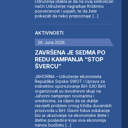
Udruženja istakla je da na ovaj simboličan
način Udruženje nagrađuje Kristininu
posvećenost i uspjeh, te da žele
pokazati da neko prepoznaje […]
AKTIVNOSTI
26. Juna 2026.
ZAVRŠENA JE SEDMA PO
REDU KAMPANJA “STOP
ŠVERCU”
JAHORINA – Udruženje ekonomista
Republike Srpske SWOT i Uprava za
indirektno oporezivanje BiH (UIO BiH)
organizovali su dvodnevni skup na
Jahorini namijenjen novinarima i
urednicima, sa ciljem da se dublje
rasvijetli problem crnog tržišta duvanskih
proizvoda u BiH. Glavni fokus edukacije
bio je ukazivanje na ekonomske štete i
štetne posljedice koje siva ekonomija
nanosi budžetu […]