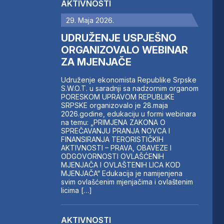
AKTIVNOSTI
29. Maja 2026.
UDRUŽENJE USPJEŠNO
ORGANIZOVALO WEBINAR
ZA MJENJAČE
Udruženje ekonomista Republike Srpske
S.W.O.T. u saradnji sa nadzornim organom
PORESKOM UPRAVOM REPUBLIKE
SRPSKE organizovalo je 28.maja
2026.godine, edukaciju u formi webinara
na temu: „PRIMJENA ZAKONA O
SPREČAVANJU PRANJA NOVCA I
FINANSIRANJA TERORISTIČKIH
AKTIVNOSTI – PRAVA, OBAVEZE I
ODGOVORNOSTI OVLAŠĆENIH
MJENJAČA I OVLAŠTENIH LICA KOD
MJENJAČA“ Edukacija je namijenjena
svim ovlašćenim mjenjačima i ovlaštenim
licima […]
AKTIVNOSTI