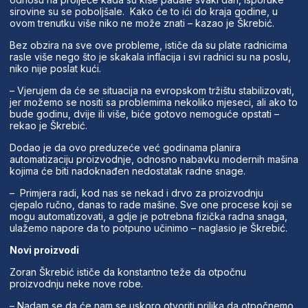
sirovine su se poboljšale. Kako će to ići do kraja godine, u
ovom trenutku više niko ne može znati – kazao je Škrebić.
Bez obzira na sve ove probleme, ističe da su plate radnicima
rasle više nego što je skakala inflacija i svi radnici su na poslu,
niko nije poslat kući.
– Vjerujem da će se situacija na evropskom tržištu stabilizovati,
jer možemo se nositi sa problemima nekoliko mjeseci, ali ako to
bude godinu, dvije ili više, biće gotovo nemoguće opstati –
rekao je Škrebić.
Dodao je da ovo preduzeće već godinama planira
automatizaciju proizvodnje, odnosno nabavku modernih mašina
kojima će biti nadoknađen nedostatak radne snage.
– Primjera radi, kod nas se nekad i drvo za proizvodnju
cjepalo ručno, danas to rade mašine. Sve one procese koji se
mogu automatizovati, a gdje je potrebna fizička radna snaga,
ulažemo napore da to potpuno učinimo – naglasio je Škrebić.
Novi proizvodi
Zoran Škrebić ističe da konstantno teže da otpočnu
proizvodnju neke nove robe.
– Nadam se da će nam se uskoro otvoriti prilika da otpočnemo