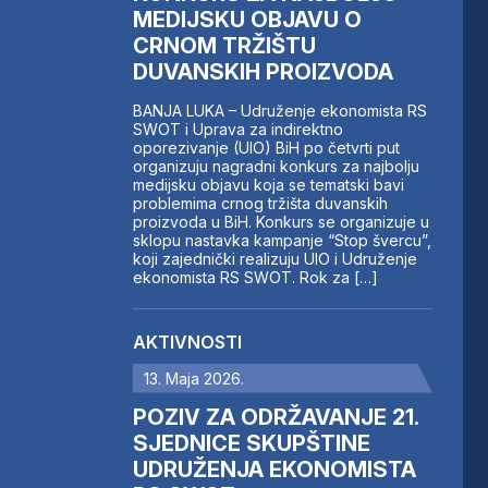
MEDIJSKU OBJAVU O
CRNOM TRŽIŠTU
DUVANSKIH PROIZVODA
BANJA LUKA – Udruženje ekonomista RS
SWOT i Uprava za indirektno
oporezivanje (UIO) BiH po četvrti put
organizuju nagradni konkurs za najbolju
medijsku objavu koja se tematski bavi
problemima crnog tržišta duvanskih
proizvoda u BiH. Konkurs se organizuje u
sklopu nastavka kampanje “Stop švercu”,
koji zajednički realizuju UIO i Udruženje
ekonomista RS SWOT. Rok za […]
AKTIVNOSTI
13. Maja 2026.
POZIV ZA ODRŽAVANJE 21.
SJEDNICE SKUPŠTINE
UDRUŽENJA EKONOMISTA