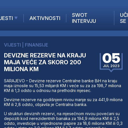
SWOT
UČ
JESTI
AKTIVNOSTI
INTERVJU
SE
AKTUELNO
ANALIZE
VIJESTI
|
FINANSIJE
KOMPANIJE
05
DEVIZNE REZERVE NA KRAJU
INANSIJE
MAJA VEĆE ZA SKORO 200
Z STRANIH MEDIJA
JUL 2023
MILIONA KM
SARAJEVO – Devizne rezerve Centralne banke BiH na kraju
maja iznosile su 15,53 milijardi KM i veće su za za 198,7 miliona
KM ili 1,3 odsto u odnosu na prethodni mjesec.
Devizne rezerve na godišnjem nivou manje su za 441,9 miliona
KM ili 2,8 odsto, objavila je Centralna banka.
U strukturi deviznih rezervi, na mjesečnom nivou povećani su
depoziti kod nerezidentnih banaka za 194,9 miliona KM ili 2,5
odsto, investicije u vrijednosne papire za 18,6 miliona KM ili 0,3