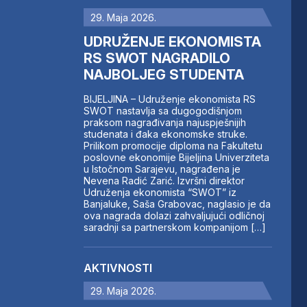
29. Maja 2026.
UDRUŽENJE EKONOMISTA
RS SWOT NAGRADILO
NAJBOLJEG STUDENTA
BIJELJINA – Udruženje ekonomista RS
SWOT nastavlja sa dugogodišnjom
praksom nagrađivanja najuspješnijih
studenata i đaka ekonomske struke.
Prilikom promocije diploma na Fakultetu
poslovne ekonomije Bijeljina Univerziteta
u Istočnom Sarajevu, nagrađena je
Nevena Radić Zarić. Izvršni direktor
Udruženja ekonomista “SWOT” iz
Banjaluke, Saša Grabovac, naglasio je da
ova nagrada dolazi zahvaljujući odličnoj
saradnji sa partnerskom kompanijom […]
AKTIVNOSTI
29. Maja 2026.