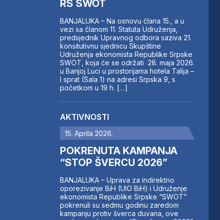
RS SWOT
BANJALUKA – Na osnovu člana 15., a u
vezi sa članom 11. Statuta Udruženja,
predsjednik Upravnog odbora saziva 21.
konsitutivnu sjednicu Skupštine
Udruženja ekonomista Republike Srpske
SWOT, koja će se održati 28. maja 2026.
u Banjoj Luci u prostorijama hotela Talija –
I sprat (Sala 1) na adresi Srpska 9, s
početkom u 19 h. […]
AKTIVNOSTI
15. Aprila 2026.
POKRENUTA KAMPANJA
“STOP ŠVERCU 2026”
BANJALUKA – Uprava za indirektno
oporezivanje BiH (UIO BiH) i Udruženje
ekonomista Republike Srpske “SWOT”
pokrenuli su sedmu godinu zaredom
kampanju protiv šverca duvana, ove