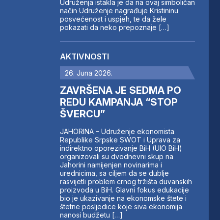
Udruženja istakla je da na ovaj simboličan
način Udruženje nagrađuje Kristininu
posvećenost i uspjeh, te da žele
pokazati da neko prepoznaje […]
AKTIVNOSTI
26. Juna 2026.
ZAVRŠENA JE SEDMA PO
REDU KAMPANJA “STOP
ŠVERCU”
JAHORINA – Udruženje ekonomista
Republike Srpske SWOT i Uprava za
indirektno oporezivanje BiH (UIO BiH)
organizovali su dvodnevni skup na
Jahorini namijenjen novinarima i
urednicima, sa ciljem da se dublje
rasvijetli problem crnog tržišta duvanskih
proizvoda u BiH. Glavni fokus edukacije
bio je ukazivanje na ekonomske štete i
štetne posljedice koje siva ekonomija
nanosi budžetu […]