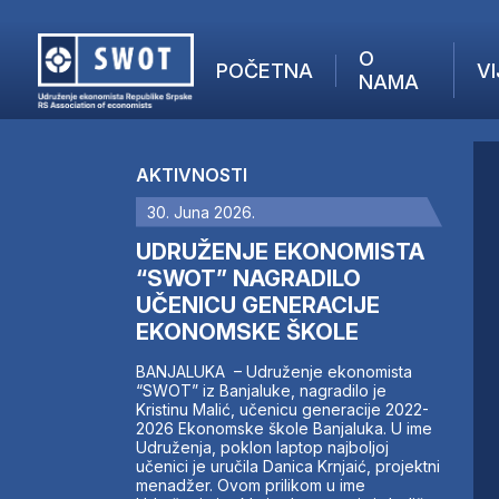
O
POČETNA
VI
NAMA
POČETNA
O NAMA
AKTIVNOSTI
VIJESTI
30. Juna 2026.
AKTUELNO
F
ANALIZE
UDRUŽENJE EKONOMISTA
I
KOMPANIJE
“SWOT” NAGRADILO
UČENICU GENERACIJE
FINANSIJE
EKONOMSKE ŠKOLE
IZ STRANIH MEDIJA
AKTIVNOSTI
BANJALUKA – Udruženje ekonomista
“SWOT” iz Banjaluke, nagradilo je
SWOT INTERVJU
Kristinu Malić, učenicu generacije 2022-
UČLANI SE
2026 Ekonomske škole Banjaluka. U ime
Udruženja, poklon laptop najboljoj
KONTAKT
učenici je uručila Danica Krnjaić, projektni
menadžer. Ovom prilikom u ime