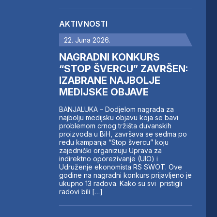
AKTIVNOSTI
22. Juna 2026.
NAGRADNI KONKURS
“STOP ŠVERCU” ZAVRŠEN:
IZABRANE NAJBOLJE
MEDIJSKE OBJAVE
BANJALUKA – Dodjelom nagrada za
najbolju medijsku objavu koja se bavi
problemom crnog tržišta duvanskih
proizvoda u BiH, završava se sedma po
redu kampanja “Stop švercu” koju
zajednički organizuju Uprava za
indirektno oporezivanje (UIO) i
Udruženje ekonomista RS SWOT. Ove
godine na nagradni konkurs prijavljeno je
ukupno 13 radova. Kako su svi pristigli
radovi bili […]