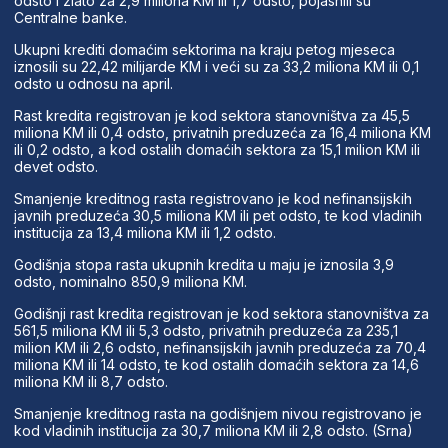
odsto i zlato za 2,9 miliona KM ili 1,7 odsto, pojasnili su
Centralne banke.
Ukupni krediti domaćim sektorima na kraju petog mjeseca
iznosili su 22,42 milijarde KM i veći su za 33,2 miliona KM ili 0,1
odsto u odnosu na april.
Rast kredita registrovan je kod sektora stanovništva za 45,5
miliona KM ili 0,4 odsto, privatnih preduzeća za 16,4 miliona KM
ili 0,2 odsto, a kod ostalih domaćih sektora za 15,1 milion KM ili
devet odsto.
Smanjenje kreditnog rasta registrovano je kod nefinansijskih
javnih preduzeća 30,5 miliona KM ili pet odsto, te kod vladinih
institucija za 13,4 miliona KM ili 1,2 odsto.
Godišnja stopa rasta ukupnih kredita u maju je iznosila 3,9
odsto, nominalno 850,9 miliona KM.
Godišnji rast kredita registrovan je kod sektora stanovništva za
561,5 miliona KM ili 5,3 odsto, privatnih preduzeća za 235,1
milion KM ili 2,6 odsto, nefinansijskih javnih preduzeća za 70,4
miliona KM ili 14 odsto, te kod ostalih domaćih sektora za 14,6
miliona KM ili 8,7 odsto.
Smanjenje kreditnog rasta na godišnjem nivou registrovano je
kod vladinih institucija za 30,7 miliona KM ili 2,8 odsto. (Srna)