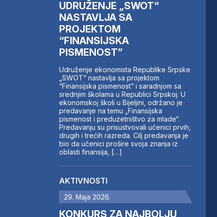
UDRUŽENJE „SWOT“
NASTAVLJA SA
PROJEKTOM
“FINANSIJSKA
PISMENOST”
Udruženje ekonomista Republike Srpske
„SWOT“ nastavlja sa projektom
“Finansijska pismenost” i saradnjom sa
srednjim školama u Republici Srpskoj. U
ekonomskoj školi u Bijeljini, održano je
predavanje na temu „Finansijska
pismenost i preduzetništvo za mlade“.
Predavanju su prisustvovali učenici prvih,
drugih i trećih razreda. Cilj predavanja je
bio da učenici prošire svoja znanja iz
oblasti finansija, […]
AKTIVNOSTI
29. Maja 2026.
KONKURS ZA NAJBOLJU