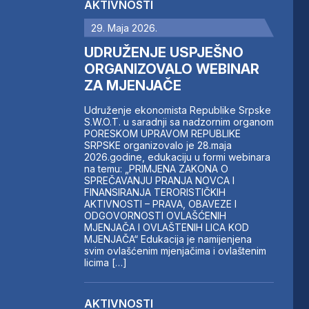
AKTIVNOSTI
29. Maja 2026.
UDRUŽENJE USPJEŠNO
ORGANIZOVALO WEBINAR
ZA MJENJAČE
Udruženje ekonomista Republike Srpske
S.W.O.T. u saradnji sa nadzornim organom
PORESKOM UPRAVOM REPUBLIKE
SRPSKE organizovalo je 28.maja
2026.godine, edukaciju u formi webinara
na temu: „PRIMJENA ZAKONA O
SPREČAVANJU PRANJA NOVCA I
FINANSIRANJA TERORISTIČKIH
AKTIVNOSTI – PRAVA, OBAVEZE I
ODGOVORNOSTI OVLAŠĆENIH
MJENJAČA I OVLAŠTENIH LICA KOD
MJENJAČA“ Edukacija je namijenjena
svim ovlašćenim mjenjačima i ovlaštenim
licima […]
AKTIVNOSTI